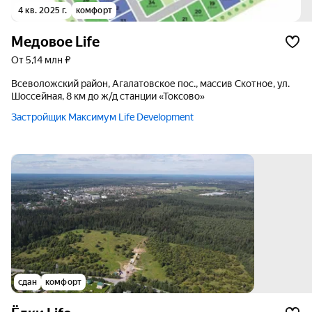
4 кв. 2025 г.
комфорт
Медовое Life
от 5,14 млн ₽
Всеволожский район, Агалатовское пос., массив Скотное, ул.
Шоссейная, 8 км до ж/д станции «Токсово»
Застройщик Максимум Life Development
сдан
комфорт