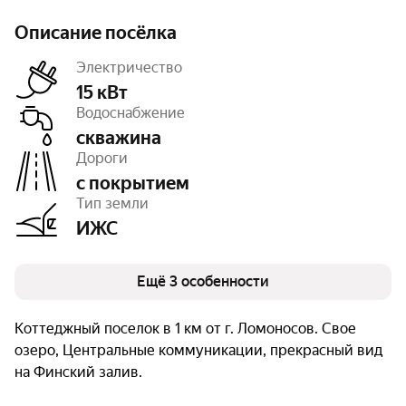
Описание посёлка
Электричество
15 кВт
Водоснабжение
скважина
Площадь
20 га
Дороги
Число объектов
173
Очереди
1
с покрытием
Тип земли
ИЖС
Ещё 3 особенности
Коттеджный поселок в 1 км от г. Ломоносов. Свое
озеро, Центральные коммуникации, прекрасный вид
на Финский залив.