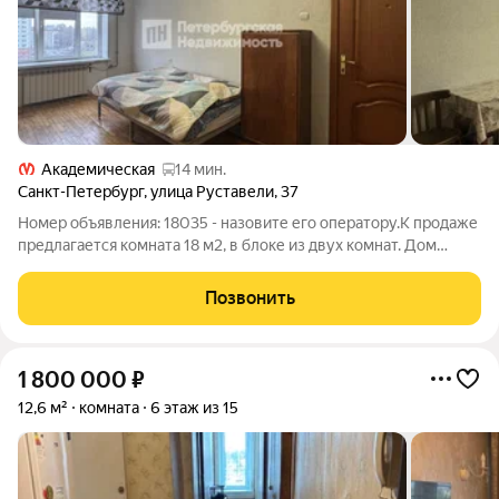
Академическая
14 мин.
Санкт-Петербург
,
улица Руставели
,
37
Номер объявления: 18035 - назовите его оператору.К продаже
предлагается комната 18 м2, в блоке из двух комнат. Дом
расположен в Калининском районе Санкт-Петербурга.
Удобное сообщение с центром города, как на личном, так и на
Позвонить
общественном транспорте.
1 800 000
₽
12,6 м²
комната
6 этаж из 15