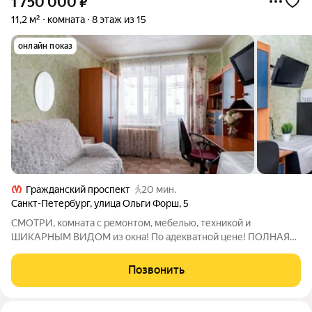
1 750 000
₽
11,2 м²
комната
8 этаж из 15
онлайн показ
Гражданский проспект
20 мин.
Санкт-Петербург
,
улица Ольги Форш
,
5
СМОТРИ, комната с ремонтом, мебелью, техникой и
ШИКАРНЫМ ВИДОМ из окна! По адекватной цене! ПОЛНАЯ
стоимость в договоре! ПРЯМАЯ продажа! + Комната 11,2 м.кв. +
Косметический ремонт + Есть своё место на кухонной зоне +
Позвонить
Свой лицевой счет + Вид из окна