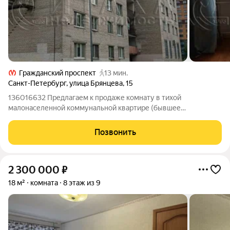
Гражданский проспект
13 мин.
Санкт-Петербург
,
улица Брянцева
,
15
136016632 Предлагаем к продаже комнату в тихой
малонаселенной коммунальной квартире (бывшее
общежитие) в кирпичном доме в районе с развитой
инфраструктурой и высокой транспортной доступностью. До
Позвонить
станции метро Гражданский проспект пешком 15 минут или
2 300 000
₽
18 м²
комната
8 этаж из 9