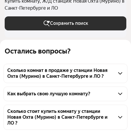
Купить комнату, Ж/Д станция: Новая Охта (Мурино) в
Санкт-Петербурге и ЛО
Сохранить поиск
Остались вопросы?
Сколько комнат в продаже у станции Новая
Охта (Мурино) в Санкт-Петербурге и ЛО ?
На Яндекс Недвижимости в продаже у станции 
Новая Охта (Мурино) в Санкт-Петербурге и ЛО 44 
Как выбрать свою лучшую комнату?
комнаты, из них 1 объявление от собственников, 43 
Чтобы купить комнату в квартире у станции Новая 
объявления от агентств
Охта (Мурино), воспользуйтесь тепловой картой 
Сколько стоит купить комнату у станции
Новая Охта (Мурино) в Санкт-Петербурге и
для оценки инфраструктуры и транспортной 
ЛО ?
доступности в выбранном районе у станции Новая 