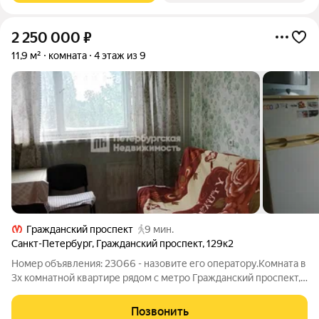
2 250 000
₽
11,9 м²
комната
4 этаж из 9
Гражданский проспект
9 мин.
Санкт-Петербург
,
Гражданский проспект
,
129к2
Номер объявления: 23066 - назовите его оператору.Комната в
3х комнатной квартире рядом с метро Гражданский проспект,
пешком 7 минут. Комната светлая, окна выходят в зеленый
двор. Из техники останется холодильник, из мебели: шкаф,
Позвонить