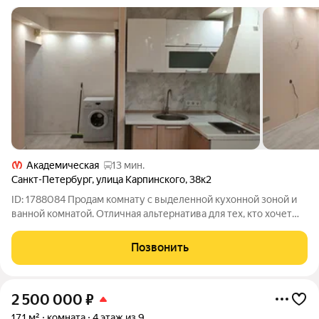
Академическая
13 мин.
Санкт-Петербург
,
улица Карпинского
,
38к2
ID: 1788084 Продам комнату с выделенной кухонной зоной и
ванной комнатой. Отличная альтернатива для тех, кто хочет
студию в черте города. Сделан косметический ремонт. Окна
выходят во двор. Приличные соседи. Ипотека не подходит.
Позвонить
Просмотры по
2 500 000
₽
17,1 м²
комната
4 этаж из 9