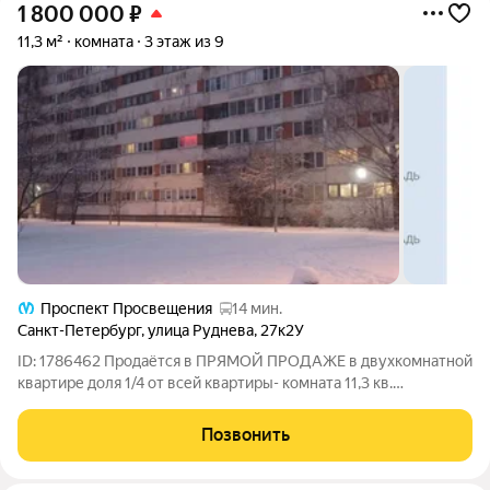
1 800 000
₽
11,3 м²
комната
3 этаж из 9
Проспект Просвещения
14 мин.
Санкт-Петербург
,
улица Руднева
,
27к2У
ID: 1786462 Продаётся в ПРЯМОЙ ПРОДАЖЕ в двухкомнатной
квартире доля 1/4 от всей квартиры- комната 11,3 кв.
Солнечная сторона. Имеется в квартире персональная
отдельная обустроенная гардеробная , непосредственно
Позвонить
принадлежащая только к этой комнате ,