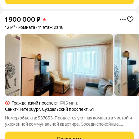
стол, комод. Соседи
1 900 000
₽
12 м²
комната
11 этаж из 15
Гражданский проспект
15 мин.
Санкт-Петербург
,
Суздальский проспект
,
61
Номер объекта: 537653. Продается уютная комната в чистой и
ухоженной коммунальной квартире. Соседи спокойные,
вежливые люди. Есть график уборки по квартире, благодаря
чему в местах общего пользования чисто и аккуратно.
Позвонить