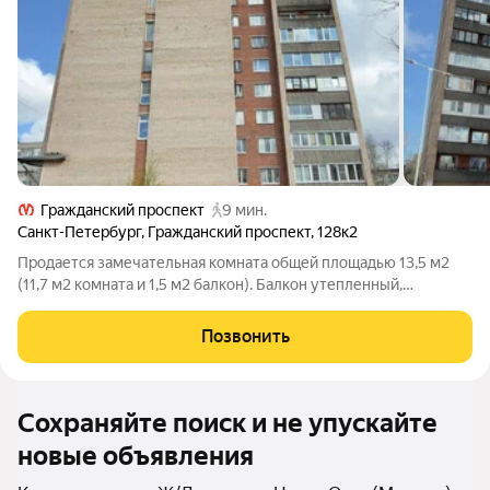
Гражданский проспект
9 мин.
Санкт-Петербург
,
Гражданский проспект
,
128к2
Продается замечательная комната общей площадью 13,5 м2
(11,7 м2 комната и 1,5 м2 балкон). Балкон утепленный,
совмещен с комнатой, можно использовать как кухню. Этот
15,-этажный кирпичный дом отличается чистотой и тишиной в
Позвонить
подъезде, что создаёт
Сохраняйте поиск и не упускайте
новые объявления