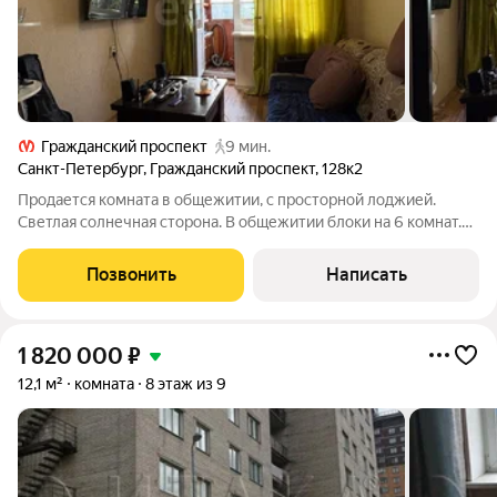
Гражданский проспект
9 мин.
Санкт-Петербург
,
Гражданский проспект
,
128к2
Продается комната в общежитии, с просторной лоджией.
Светлая солнечная сторона. В общежитии блоки на 6 комнат.
Дружные соседи. Кирпичный теплый дом, шаговая
доступность до метро Гражданский проспект. Развитая
Позвонить
Написать
инфраструктура - все, что нужно, в
1 820 000
₽
12,1 м²
комната
8 этаж из 9