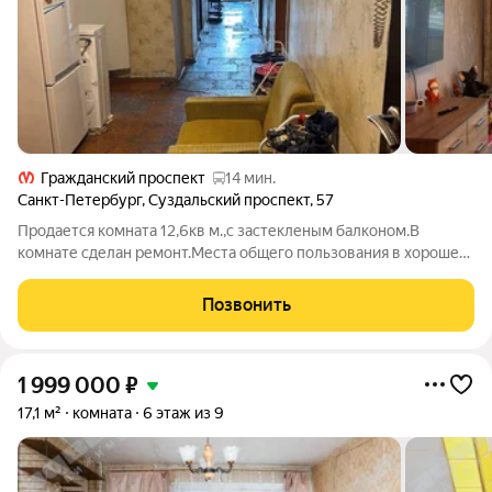
Гражданский проспект
14 мин.
Санкт-Петербург
,
Суздальский проспект
,
57
Продается комната 12,6кв м.,с застекленым балконом.В
комнате сделан ремонт.Места общего пользования в хорошем
состоянии.Есть место под стиральную машину в зоне
санузла.На кухне есть свое место с
Позвонить
мебелью.Доброжелательные,спокойные соседи.Можно
сдавать
1 999 000
₽
17,1 м²
комната
6 этаж из 9