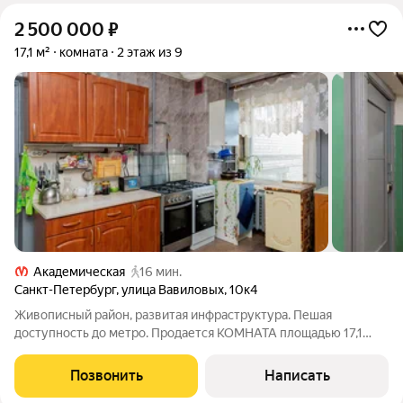
2 500 000
₽
17,1 м²
комната
2 этаж из 9
Академическая
16 мин.
Санкт-Петербург
,
улица Вавиловых
,
10к4
Живописный район, развитая инфраструктура. Пешая
доступность до метро. Продается КОМНАТА площадью 17,1
кв.м. Комната чистая, светлая и солнечная, правильной
прямоугольной формы с хорошим косметическим ремонтом и
Позвонить
Написать
подвесным потолкам - можно заезжать и