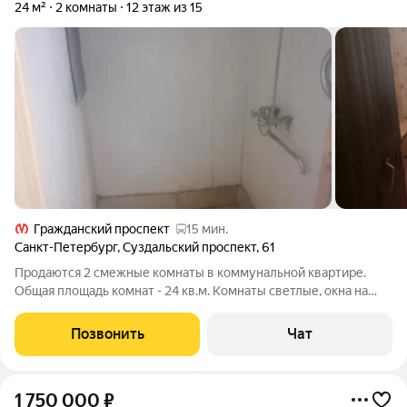
24 м²
2 комнаты
12 этаж из 15
Гражданский проспект
15 мин.
Санкт-Петербург
,
Суздальский проспект
,
61
Продаются 2 смежные комнаты в коммунальной квартире.
Общая площадь комнат - 24 кв.м. Комнаты светлые, окна на
солнечную сторону. На улицу. Комнаты чистые, без
неприятной живности, но со старым ремонтом. Огромная
Позвонить
Чат
лоджия с выходом из обеих комнат. Дом
1 750 000
₽