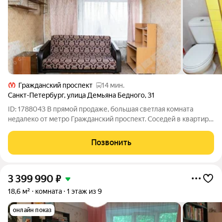
Гражданский проспект
14 мин.
Санкт-Петербург
,
улица Демьяна Бедного
,
31
ID: 1788043 В прямой продаже, большая светлая комната
недалеко от метро Гражданский проспект. Соседей в квартире
не много. Все очень приятные люди . Прямая продажа, отказы
готовы. Быстро выйдем на сделку. Не упустите свой шанс,
Позвонить
стать обладателем этой
3 399 990
₽
18,6 м²
комната
1 этаж из 9
онлайн показ