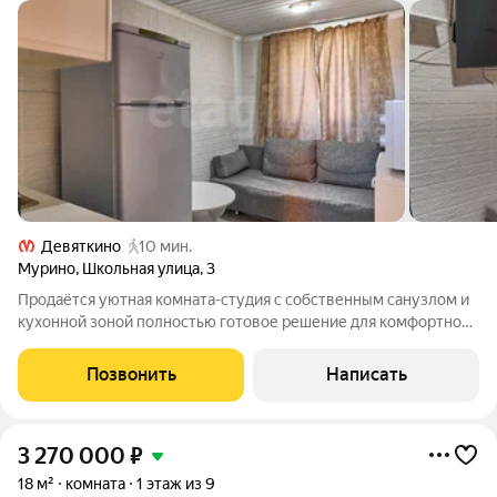
Девяткино
10 мин.
Мурино
,
Школьная улица
,
3
Продаётся уютная комната-студия с собственным санузлом и
кухонной зоной полностью готовое решение для комфортной
жизни или стабильного дохода! Объект имеет отдельный вход,
что обеспечивает дополнительное ощущение приватности и
Позвонить
Написать
независимости как в
3 270 000
₽
18 м²
комната
1 этаж из 9