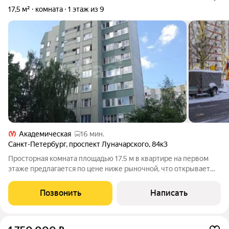
17,5 м²
комната
1 этаж из 9
Академическая
16 мин.
Санкт-Петербург
,
проспект Луначарского
,
84к3
Просторная комната площадью 17.5 м в квартире на первом
этаже предлагается по цене ниже рыночной, что открывает
отличные возможности для инвестиций или самостоятельного
проживания после косметического ремонта. Ключевым
Позвонить
Написать
преимуществом объекта является