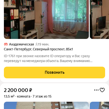
Академическая
19 мин.
Санкт-Петербург
,
Северный проспект
,
85к1
ID-1761 при звонке назовите ID оператору и Вас сразу
переведут на менеджера объекта. Вашему вниманию
предлагается уютная КОМНАТА в пешей доступности от ст.м.
"Академическая"! О КВАРТИРЕ И КОМНАТЕ: СВЕТЛАЯ
Позвонить
трёхкомнатная квартира общей площадью 61,9
2 200 000
₽
13,5 м²
комната
7 этаж из 15