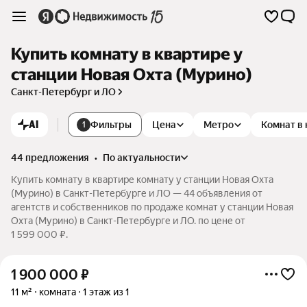
Купить комнату в квартире у
станции Новая Охта (Мурино)
Санкт-Петербург и ЛО
AI
Фильтры
Цена
Метро
Комнат в
1
44 предложения
•
по актуальности
Купить комнату в квартире комнату у станции Новая Охта
(Мурино) в Санкт-Петербурге и ЛО — 44 объявления от
агентств и собственников по продаже комнат у станции Новая
Охта (Мурино) в Санкт-Петербурге и ЛО. по цене от
1 599 000 ₽.
1 900 000
₽
11 м²
комната
1 этаж из 1