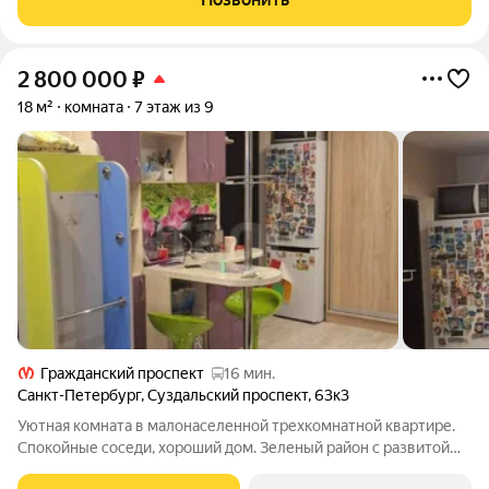
Комната в хорошем состоянии,
2 800 000
₽
18 м²
комната
7 этаж из 9
Гражданский проспект
16 мин.
Санкт-Петербург
,
Суздальский проспект
,
63к3
Уютная комната в малонаселенной трехкомнатной квартире.
Спокойные соседи, хороший дом. Зеленый район с развитой
инфраструктурой, в пешей доступности: детские сады, школы,