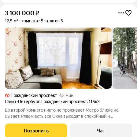
3 100 000
₽
12,5 м²
комната
5 этаж из 5
Гражданский проспект
2 мин.
Санкт-Петербург
,
Гражданский проспект
,
116к3
Во второй комнате никто не проживает Метро ближе не
бывает. Рядом есть все Окна выходят в спокойный и
ухоженный двор Комната с балконом. Вся мебель в комнате
входит в цену В квартире тихо и спокойно Комната готова
Позвонить
Чат
чтобы сразу заехать и жить Ванная и