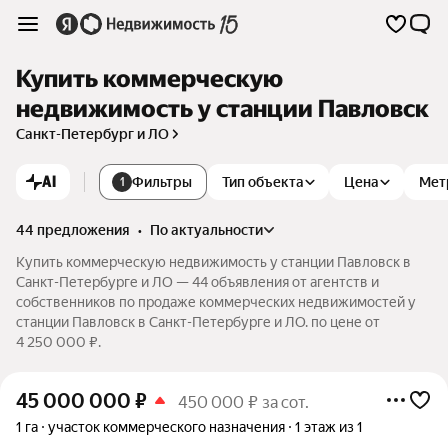
Купить коммерческую
недвижимость у станции Павловск
Санкт-Петербург и ЛО
AI
Фильтры
Тип объекта
Цена
Мет
1
44 предложения
•
по актуальности
Купить коммерческую недвижимость у станции Павловск в
Санкт-Петербурге и ЛО — 44 объявления от агентств и
собственников по продаже коммерческих недвижимостей у
станции Павловск в Санкт-Петербурге и ЛО. по цене от
4 250 000 ₽.
45 000 000
₽
450 000 ₽ за сот.
1 га
участок коммерческого назначения
1 этаж из 1