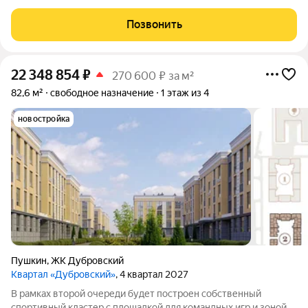
воркаут. Все спортивное оборудование выполнено в эко стиле
и гармонично вписывается в концепцию проекта. Также на
Позвонить
территории очереди
22 348 854
₽
270 600 ₽ за м²
82,6 м²
свободное назначение
1 этаж из 4
новостройка
Пушкин
,
ЖК Дубровский
Квартал «Дубровский»
, 4 квартал 2027
В рамках второй очереди будет построен собственный
спортивный кластер с площадкой для командных игр и зоной