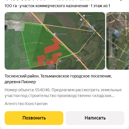
100 га
участок коммерческого назначения
1 этаж из 1
Тосненский район
,
Тельмановское городское поселение
,
деревня Пионер
Номер объекта: 554046. Предлагаем рассмотреть земельные
участки под строительство производственно-складских
помещений. Земельный участок 100 Га. Общая площадь парка
Агентство Константин
составляет 190 Га Категория земель: Земли промышленности
Класс опасности: для
Позвонить
Написать