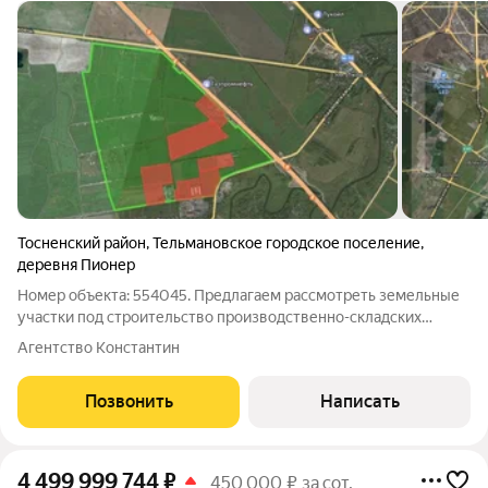
Тосненский район
,
Тельмановское городское поселение
,
деревня Пионер
Номер объекта: 554045. Предлагаем рассмотреть земельные
участки под строительство производственно-складских
помещений. Земельный участок 1 Га Общая площадь парка
Агентство Константин
составляет 190 Га Категория земель: Земли промышленности
Класс опасности: для размещения
Позвонить
Написать
4 499 999 744
₽
450 000 ₽ за сот.