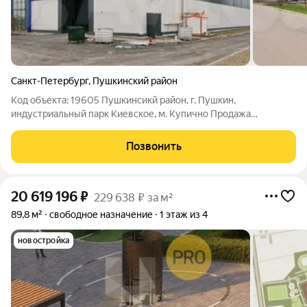
Санкт-Петербург
,
Пушкинский район
Код объекта: 19605 Пушкинсикй район, г. Пушкин,
индустриальный парк Киевское, м. Купично Продажа
универсального помещения 1462 м с кран-балкой на 5 т
Продается просторное и функциональное здание площадью
Позвонить
1462 м с собственным участком от 0,5 га.
20 619 196
₽
229 638 ₽ за м²
89,8 м²
свободное назначение
1 этаж из 4
новостройка