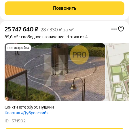
редчайший по расположению и потенциалу земельный
участок площадью 530 м в историческом центре города
Позвонить
Пушкин на Средней улице, в окружении
25 747 640
₽
287 330 ₽ за м²
89,6 м²
свободное назначение
1 этаж из 4
новостройка
Санкт-Петербург
,
Пушкин
Квартал «Дубровский»
ID - 571502