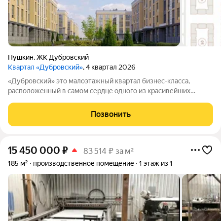
Пушкин
,
ЖК Дубровский
Квартал «Дубровский»
, 4 квартал 2026
«Дубровский» это малоэтажный квартал бизнес-класса,
расположенный в самом сердце одного из красивейших
городов России города Пушкин. Проект находится всего в 5
минутах от памятника мировой архитектуры и дворцово-
Позвонить
паркового искусства
15 450 000
₽
83 514 ₽ за м²
185 м²
производственное помещение
1 этаж из 1