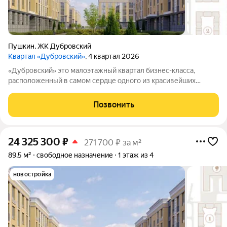
Пушкин
,
ЖК Дубровский
Квартал «Дубровский»
, 4 квартал 2026
«Дубровский» это малоэтажный квартал бизнес-класса,
расположенный в самом сердце одного из красивейших
городов России города Пушкин. Проект находится всего в 5
минутах от памятника мировой архитектуры и дворцово-
Позвонить
паркового искусства
24 325 300
₽
271 700 ₽ за м²
89,5 м²
свободное назначение
1 этаж из 4
новостройка