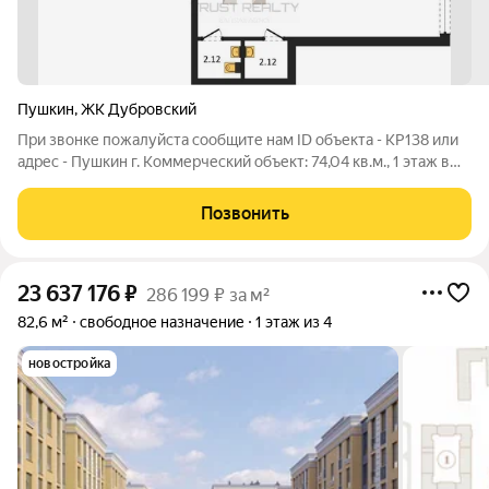
Пушкин
,
ЖК Дубровский
При звонке пожалуйста сообщите нам ID объекта - KP138 или
адрес - Пушкин г. Коммерческий объект: 74,04 кв.м., 1 этаж в
комплексе Дубровский, 2 очередь, корп.3, сдача: 4кв. , этажей:
4, адрес Пушкин г., , Застройщик: КВС. Брокер объекта Евгений
Позвонить
23 637 176
₽
286 199 ₽ за м²
82,6 м²
свободное назначение
1 этаж из 4
новостройка