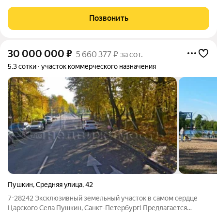
назначения, расположенный в составе сформированного
логистического кластера Шушары одной из ключевых зон
Позвонить
концентрации складской и производственной
30 000 000
₽
5 660 377 ₽ за сот.
5,3 сотки
участок коммерческого назначения
Пушкин
,
Средняя улица
,
42
7-28242 Эксклюзивный земельный участок в самом сердце
Царского Села Пушкин, Санкт-Петербург! Предлагается