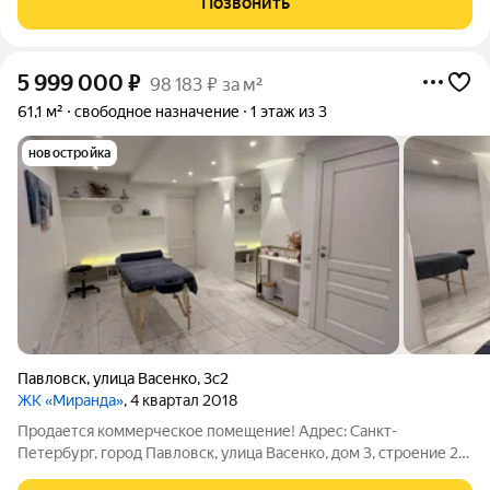
Позвонить
5 999 000
₽
98 183 ₽ за м²
61,1 м²
свободное назначение
1 этаж из 3
новостройка
Павловск
,
улица Васенко
,
3с2
ЖК «Миранда»
, 4 квартал 2018
Продается коммерческое помещение! Адрес: Санкт-
Петербург, город Павловск, улица Васенко, дом 3, строение 2
Общая S61,1м В самом сердце города Павловска, в пешей