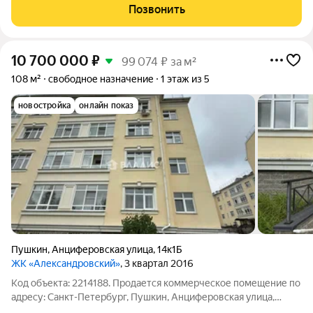
доступности от живописного Павловского парка, продается
Позвонить
нежилое помещение с двумя
10 700 000
₽
99 074 ₽ за м²
108 м²
свободное назначение
1 этаж из 5
новостройка
онлайн показ
Пушкин
,
Анциферовская улица
,
14к1Б
ЖК «Александровский»
, 3 квартал 2016
Код объекта: 2214188. Продается коммерческое помещение по
адресу: Санкт-Петербург, Пушкин, Анциферовская улица,
14к1Б. Объект оснащен ремонтом, в помещении на данный