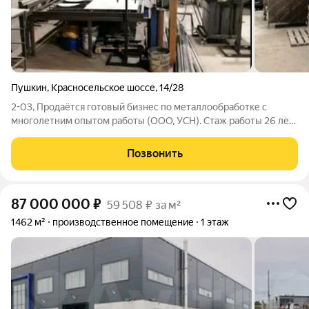
Пушкин
,
Красносельское шоссе
,
14/28
2-03, Продаётся готовый бизнес по металлообработке с
многолетним опытом работы (ООО, УСН). Стаж работы 26 лет.
В собственности - земельный участок (220 кв.м.),
расположенный на охраняемой территории действующего
Позвонить
завода по производству и цинкованию
87 000 000
₽
59 508 ₽ за м²
1462 м²
производственное помещение
1 этаж