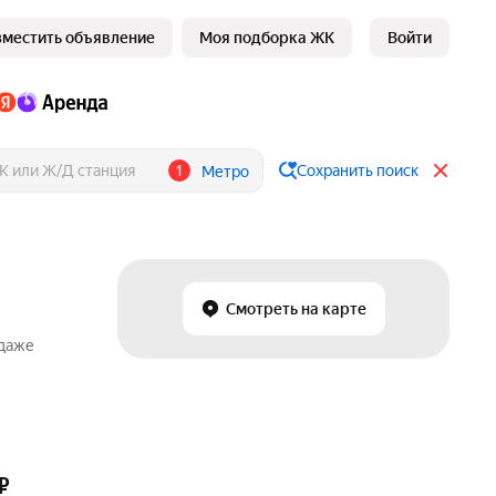
зместить объявление
Моя подборка ЖК
Войти
1
Сохранить поиск
Метро
Смотреть на карте
одаже
₽