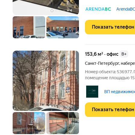
мощность 60 кВтВитрин
потолка 3,2 мОписание з
ArendaBC
+
4
строение «Гороховая 47
Показать телефон
153,6 м² · офис
B+
Санкт-Петербург
,
набере
Номер объекта: 536977.
помещение площадью 153.
этажного дома в районе 
6 комнат,кухни,санузла 
ВП недвижимост
отдельный вход с улицы.
+
10
Показать телефон