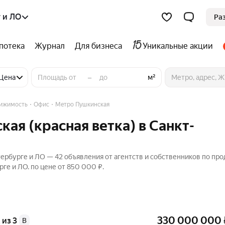
 и ЛО
Ра
потека
Журнал
Для бизнеса
Уникальные акции
–
ние
Цена
м²
вижимость
Офис
Метро Пушкинская
ая (красная ветка) в Санкт-
тербурге и ЛО — 42 объявления от агентств и собственников по пр
ге и ЛО. по цене от 850 000 ₽.
330 000 000
 из 3
B