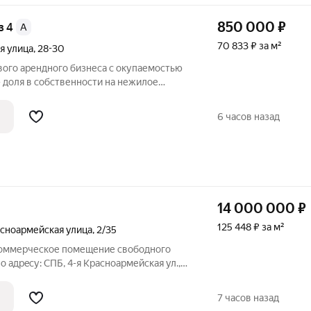
850 000
₽
з 4
A
70 833 ₽ за м²
я улица
,
28-30
вого арендного бизнеса с окупаемостью
- доля в собственности на нежилое
о под коворкинг. Ежемесячная прибыль -
с хорошим ремонтом, расположено в
6 часов назад
14 000 000
₽
125 448 ₽ за м²
асноармейская улица
,
2/35
коммерческое помещение свободнoго
 aдpecу: CПБ, 4-я Красноармейская ул.,
0 минутаx xодьбы от метро
т, в цокольном этаже жилого дома. В
7 часов назад