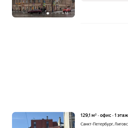
+
12
129,1 м² · офис · 1 этаж
Санкт-Петербург
,
Лиговс