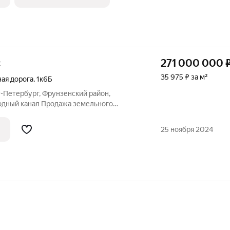
271 000 000
ж
35 975 ₽ за м²
ая дорога
,
1к6Б
т-Петербург, Фрунзенский район,
водный канал Продажа земельного
бизнес-центр 7533 м в центре Санкт-
емельный учaстoк для стpоительствa
25 ноября 2024
о