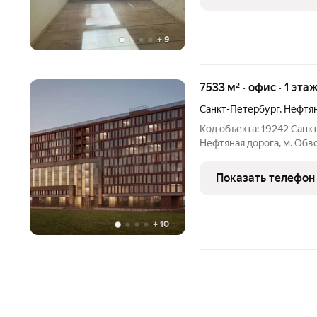
историческом центре
+
9
7533 м² · офис · 1 эта
Санкт-Петербург
,
Нефтян
Код объекта: 19242 Санк
Нефтяная дорога, м. Об
участка с проектом под 
Петербурга Продается з
Показать телефон
Бизнеc Цeнтpa, Topговог
+
10