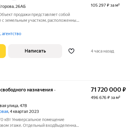
105 297 ₽ за м²
Егорова
,
26АБ
 Объект продажи представляет собой
е с земельным участком, расположенные
 Санкт-Петербурга, на улице Егорова
му проспекту), вблизи станций метро
, агентство
Написать
4 часа назад
71 720 000
₽
496 676 ₽ за м²
вая улица
,
47В
ховая
, 4 квартал 2023
 70 кВт Универсальное помещение
ервом этаже. Отдельный входВыделенная