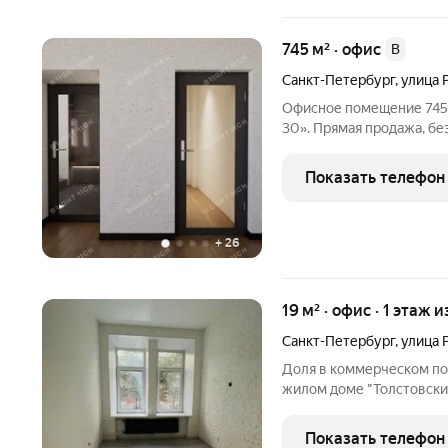
745 м² · офис
B
Санкт-Петербург
,
улица 
Офисное помещение 745 
30». Прямая продажа, бе
Характеристики: - Класс:
налоговой: 40. Стоимос
Показать телефон
напрямую от
+
26
19 м² · офис · 1 этаж и
Санкт-Петербург
,
улица 
Доля в коммерческом по
жилом доме "Толстовский
коммерческом помещении
расположенном нв 1 эта
Показать телефон