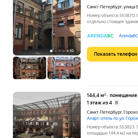
Санкт-Петербург
,
улица 
Номер объекта: 553870.
отдельно стоящее здани
в Адмиралтейском районе
(параллельно Московско
ArendaBC
«Технологический
+
10
Показать телефон
144,4 м² · помещение свободного назначения ·
1 этаж из 4
B
Санкт-Петербург
,
Горохо
Апарт-отель по ул. Горо
Номер объекта: 553823.
площадью 144,4 м2 на п