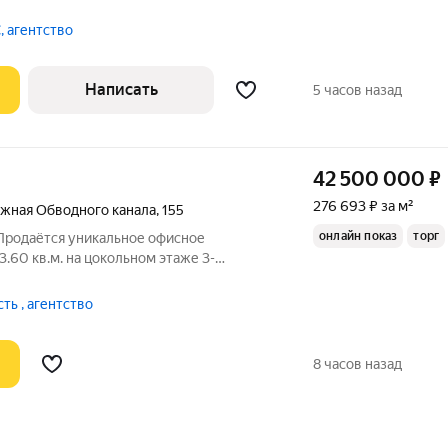
ные окнаЧерновая отделкаВысота
дания «Гороховая 47В». Архитектурное
, агентство
В»
Написать
5 часов назад
42 500 000
₽
276 693 ₽ за м²
жная Обводного канала
,
155
онлайн показ
торг
 Продаётся уникальное офисное
60 кв.м. на цокольном этаже 3-
метро Балтийская. Помещение состоит из
и подсобных помещений и имеет
ь , агентство
 В
8 часов назад