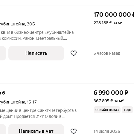
170 000 000
228 188 ₽ за м²
Рубинштейна
,
30Б
кв. м в бизнес-центре «Рубинштейна
з комиссии. Район: Центральный.
 B; - Арендопригодная площадь: 550; - Код
ть: 170 000 000 руб. Оформление сделки
Написать
5 часов назад
6 990 000
₽
з 6
367 895 ₽ за м²
Рубинштейна
,
15-17
онлайн показ
торг
мещении в центре Санкт-Петербурга в
 дом" Продается 21/110 доли в
 общей площадью 110 кв.м.,
же в знаменитом Толстовском доме в
Написать в чат
14 июля 2026