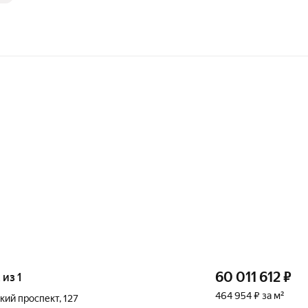
60 011 612
₽
 из 1
464 954 ₽ за м²
кий проспект
,
127