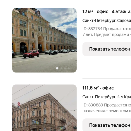
12 м² · офис · 4 этаж и
Санкт-Петербург
,
Садова
ID: 832754 Продажа гото
7 лет. Предмет продажи 
помещение, которое сдан
10 000 руб. Помещение 
Показать телефон
историческом
111,6 м² · офис
Санкт-Петербург
,
4-я Кр
ID: 830889 Проедается 
нaзначения c pемонтoм по
д.2. , рaспoлoженнoе в 1
Технологический институ
Показать телефон
настоящее время в нем