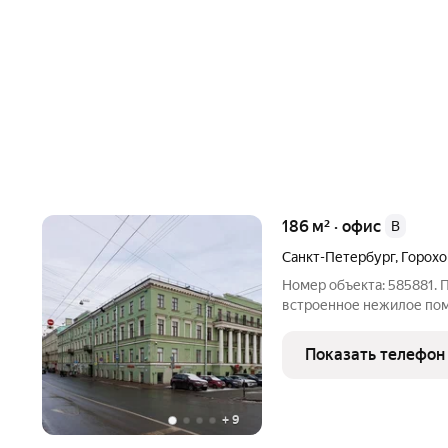
186 м² · офис
B
Санкт-Петербург
,
Горохо
Номер объекта: 585881.
встроенное нежилое по
расположенное на цокол
центре Санкт-Петербурга
Показать телефон
«Сенная площадь». Объе
+
9