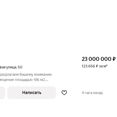
23 000 000
₽
123 656 ₽ за м²
вая улица
,
50
 Предлагаем Вашему вниманию
мещение площадью 186 м2,
ьном этаже здания в историческом
, всего в 500 метрах от станции метро
Написать
4 часа назад
кт идеально