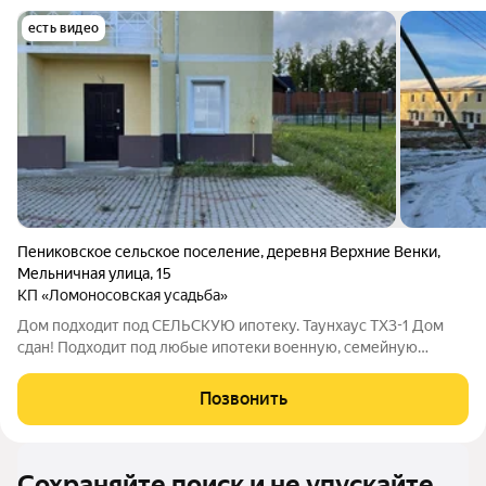
есть видео
Пениковское сельское поселение
,
деревня Верхние Венки
,
Мельничная улица
,
15
КП «Ломоносовская усадьба»
Дом подходит под СЕЛЬСКУЮ ипотеку. Таунхаус ТХ3-1 Дом
сдан! Подходит под любые ипотеки военную, семейную
ипотеки, оплату маткапиталлом, жилищным сертификатом.
Дома продаются от юр.лица. ДОМА СДАЮТСЯ БЕЗ ОТДЕЛКИ
Позвонить
Документы готовы. 4 км от Ломоносова.
Сохраняйте поиск и не упускайте