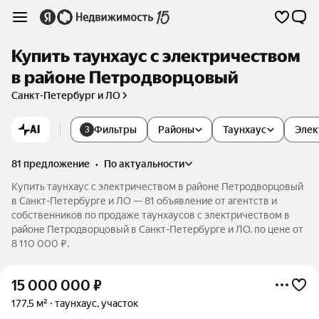
Купить таунхаус с электричеством
в районе Петродворцовый
Санкт-Петербург и ЛО
AI
Фильтры
Районы
Таунхаус
Элек
3
81 предложение
•
по актуальности
Купить таунхаус с электричеством в районе Петродворцовый
в Санкт-Петербурге и ЛО — 81 объявление от агентств и
собственников по продаже таунхаусов с электричеством в
районе Петродворцовый в Санкт-Петербурге и ЛО. по цене от
8 110 000 ₽.
15 000 000
₽
177,5 м²
таунхаус, участок