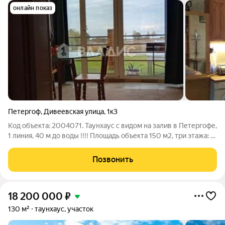
онлайн показ
Петергоф
,
Дивеевская улица
,
1к3
Код объекта: 2004071. Таунхаус с видом на залив в Петергофе,
1 линия, 40 м до воды !!!! Площадь объекта 150 м2, три этажа: 1
этаж отдельная, однокомнатная квартира, кухня, туалет,
душевая, комната, с выходом на набережную Финского залива.
Позвонить
2 этаж
18 200 000
₽
130 м²
таунхаус, участок