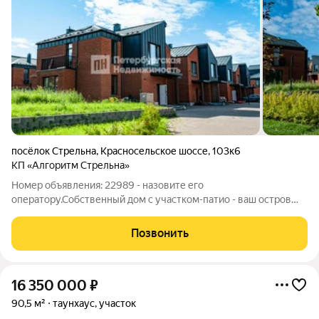
посёлок Стрельна
,
Красносельское шоссе
,
103к6
КП «Алгоритм Стрельна»
Номер объявления: 22989 - назовите его
оператору.Собственный дом с участком-патио - ваш остров
комфорта, тишины и уюта в городском ритме! Клубный жилой
комплекс «Алгорим. Стрельна» уникальный формат
Позвонить
современного малоэтажного жилого квартала,
16 350 000
₽
90,5 м²
таунхаус, участок