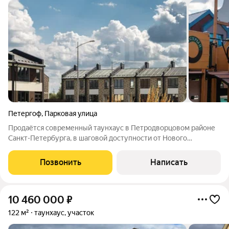
Петергоф
,
Парковая улица
Продаётся современный таунхаус в Петродворцовом районе
Санкт-Петербурга, в шаговой доступности от Нового
Петергофа. Вы получаете городскую прописку, собственный
участок 2,33 сотки и парковку у дома. Комплекс выполнен в
Позвонить
Написать
стиле североевропейской
10 460 000
₽
122 м²
таунхаус, участок