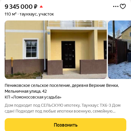
9 345 000
₽
110 м²
таунхаус, участок
Пениковское сельское поселение
,
деревня Верхние Венки
,
Мельничная улица
,
42
КП «Ломоносовская усадьба»
Дом подходит под СЕЛЬСКУЮ ипотеку. Таунхаус ТХ6-3 Дом
сдан! Подходит под любые ипотеки военную, семейную
ипотеки, оплату маткапиталлом, жилищным сертификатом.
Дома продаются от юр.лица. ДОМА СДАЮТСЯ БЕЗ ОТДЕЛКИ
Позвонить
Документы готовы. 4 км от Ломоносова.