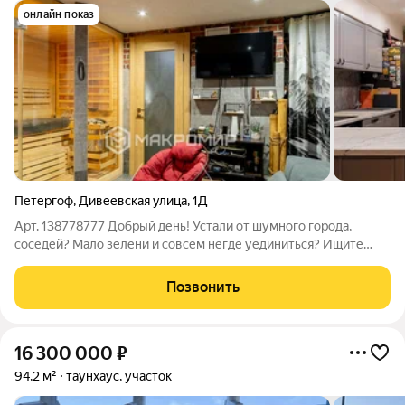
онлайн показ
Петергоф
,
Дивеевская улица
,
1Д
Арт. 138778777 Добрый день! Устали от шумного города,
соседей? Мало зелени и совсем негде уединиться? Ищите
таунхаус со стильным дизайном, где можно отдыхать и
работать одновременно? Тогда обратите внимание на данное
Позвонить
предложение!!! Предлагаем Вашему
16 300 000
₽
94,2 м²
таунхаус, участок