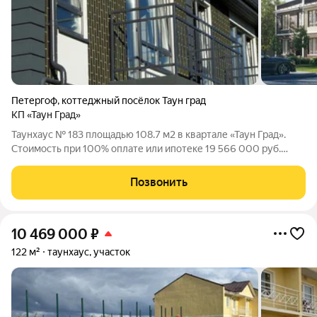
Петергоф
,
коттеджный посёлок Таун град
КП «Таун Град»
Таунхаус № 183 площадью 108.7 м2 в квартале «Таун Град».
Стоимость при 100% оплате или ипотеке 19 566 000 руб.
Квартал «Таун Град» - комфортный формат недвижимости для
постоянного проживания. Расположен в Петродворцовом
Позвонить
районе, рядом с Новым
10 469 000
₽
122 м²
таунхаус, участок