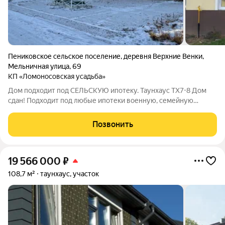
Пениковское сельское поселение
,
деревня Верхние Венки
,
Мельничная улица
,
69
КП «Ломоносовская усадьба»
Дом подходит под СЕЛЬСКУЮ ипотеку. Таунхаус ТХ7-8 Дом
сдан! Подходит под любые ипотеки военную, семейную
ипотеки, оплату маткапиталлом, жилищным сертификатом.
Дома продаются от юр.лица. ДОМА СДАЮТСЯ БЕЗ ОТДЕЛКИ
Позвонить
Документы готовы. 4 км от Ломоносова.
19 566 000
₽
108,7 м²
таунхаус, участок