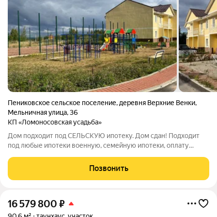
Пениковское сельское поселение
,
деревня Верхние Венки
,
Мельничная улица
,
36
КП «Ломоносовская усадьба»
Дом подходит под СЕЛЬСКУЮ ипотеку. Дом сдан! Подходит
под любые ипотеки военную, семейную ипотеки, оплату
маткапиталлом, жилищным сертификатом. Дома продаются от
юр.лица. ДОМ СДАЕТСЯ БЕЗ ОТДЕЛКИ Кад.номер ЗУ
Позвонить
47:14:0257001:110. Дома
16 579 800
₽
90,6 м²
таунхаус, участок