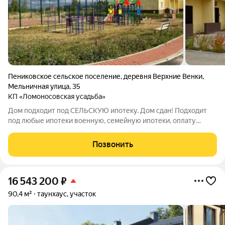
Пениковское сельское поселение
,
деревня Верхние Венки
,
Мельничная улица
,
35
КП «Ломоносовская усадьба»
Дом подходит под СЕЛЬСКУЮ ипотеку. Дом сдан! Подходит
под любые ипотеки военную, семейную ипотеки, оплату
маткапиталлом, жилищным сертификатом. Дома продаются от
юр.лица. ДОМ СДАЕТСЯ БЕЗ ОТДЕЛКИ Кад.номер ЗУ
Позвонить
47:14:0257001:97. Дома
16 543 200
₽
90,4 м²
таунхаус, участок