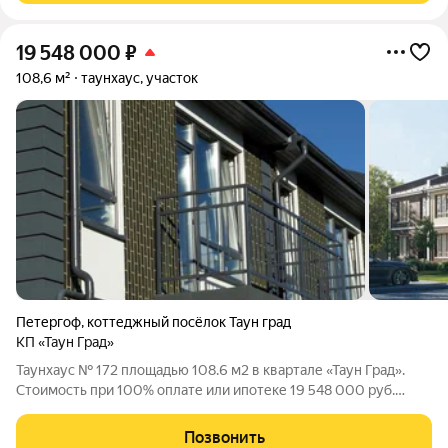
19 548 000
₽
108,6 м²
таунхаус, участок
Петергоф
,
коттеджный посёлок Таун град
КП «Таун Град»
Таунхаус № 172 площадью 108.6 м2 в квартале «Таун Град».
Стоимость при 100% оплате или ипотеке 19 548 000 руб.
Квартал «Таун Град» - комфортный формат недвижимости для
постоянного проживания. Расположен в Петродворцовом
Позвонить