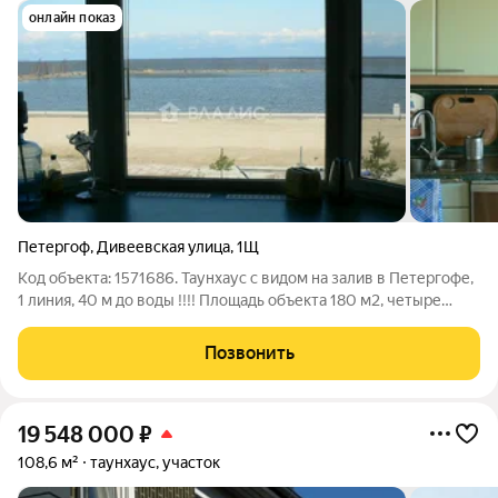
онлайн показ
Петергоф
,
Дивеевская улица
,
1Щ
Код объекта: 1571686. Таунхаус с видом на залив в Петергофе,
1 линия, 40 м до воды !!!! Площадь объекта 180 м2, четыре
этажа: 1 этаж технический, с подъёмными авто-воротами и
второй выход на залив с зоной отдыха и мангалом. Газовый
Позвонить
котёл "Будерус"
19 548 000
₽
108,6 м²
таунхаус, участок