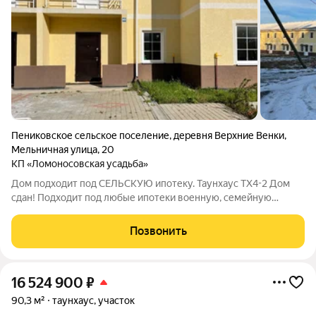
Пениковское сельское поселение
,
деревня Верхние Венки
,
Мельничная улица
,
20
КП «Ломоносовская усадьба»
Дом подходит под СЕЛЬСКУЮ ипотеку. Таунхаус ТХ4-2 Дом
сдан! Подходит под любые ипотеки военную, семейную
ипотеки, оплату маткапиталлом, жилищным сертификатом.
Дома продаются от юр.лица. ДОМА СДАЮТСЯ БЕЗ ОТДЕЛКИ
Позвонить
Документы готовы. 4 км от Ломоносова.
16 524 900
₽
90,3 м²
таунхаус, участок