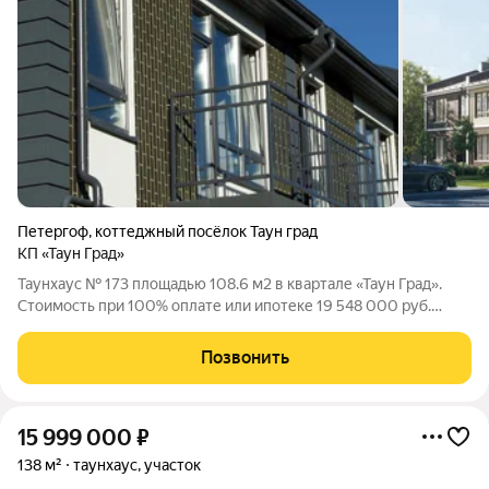
Петергоф
,
коттеджный посёлок Таун град
КП «Таун Град»
Таунхаус № 173 площадью 108.6 м2 в квартале «Таун Град».
Стоимость при 100% оплате или ипотеке 19 548 000 руб.
Квартал «Таун Град» - комфортный формат недвижимости для
постоянного проживания. Расположен в Петродворцовом
Позвонить
районе, рядом с Новым
15 999 000
₽
138 м²
таунхаус, участок