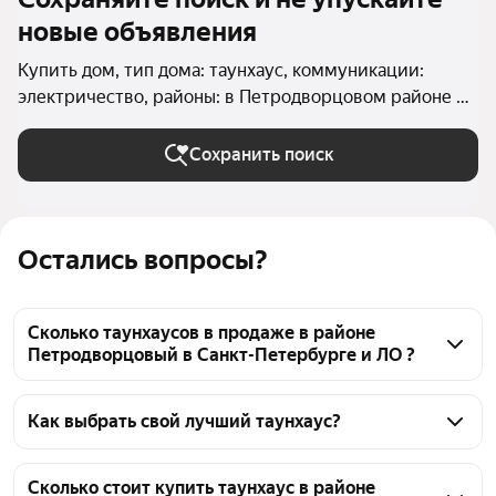
новые объявления
Купить дом, тип дома: таунхаус, коммуникации:
электричество, районы: в Петродворцовом районе в
Санкт-Петербурге и ЛО
Сохранить поиск
Остались вопросы?
Сколько таунхаусов в продаже в районе
Петродворцовый в Санкт-Петербурге и ЛО ?
На Яндекс Недвижимости в продаже в районе 
Петродворцовый в Санкт-Петербурге и ЛО 81 
Как выбрать свой лучший таунхаус?
таунхаус, из них 81 объявление от агентств
Чтобы купить таунхаус с электричеством в районе 
Петродворцовый, воспользуйтесь тепловой картой 
Сколько стоит купить таунхаус в районе