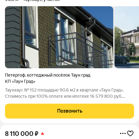
Петергоф
,
коттеджный посёлок Таун град
КП «Таун Град»
Таунхаус № 152 площадью 90.6 м2 в квартале «Таун Град».
Стоимость при 100% оплате или ипотеке 16 579 800 руб.
Квартал «Таун Град» - комфортный формат недвижимости для
постоянного проживания. Расположен в Петродворцовом
Позвонить
районе, рядом с Новым
8 110 000
₽