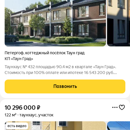
Петергоф
,
коттеджный посёлок Таун град
КП «Таун Град»
Таунхаус № 432 площадью 90.4 м2 в квартале «Таун Град».
Стоимость при 100% оплате или ипотеке 16 543 200 руб.
Квартал «Таун Град» - комфортный формат недвижимости для
постоянного проживания. Расположен в Петродворцовом
Позвонить
районе, рядом с Новым
10 296 000
₽
122 м²
таунхаус, участок
есть видео