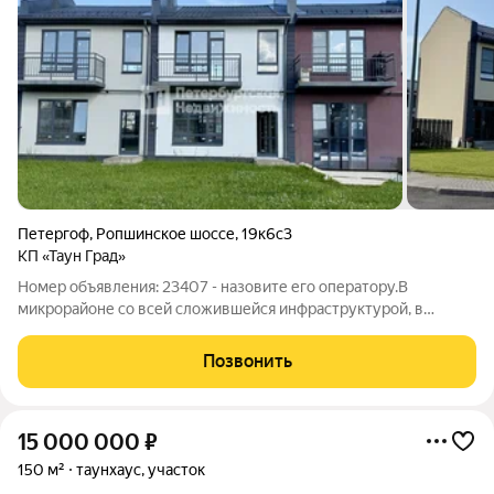
Петергоф
,
Ропшинское шоссе
,
19к6с3
КП «Таун Град»
Номер объявления: 23407 - назовите его оператору.В
микрорайоне со всей сложившейся инфраструктурой, в
квартале бизнес-класса «Таун Град», продается таунхаус. В
окружении парков, прудов, дворцов, и множества зелени. В
Позвонить
квартале рядом есть магазины,
15 000 000
₽
150 м²
таунхаус, участок