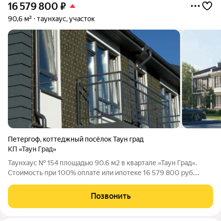
16 579 800
₽
90,6 м²
таунхаус, участок
Петергоф
,
коттеджный посёлок Таун град
КП «Таун Град»
Таунхаус № 154 площадью 90.6 м2 в квартале «Таун Град».
Стоимость при 100% оплате или ипотеке 16 579 800 руб.
Квартал «Таун Град» - комфортный формат недвижимости для
постоянного проживания. Расположен в Петродворцовом
Позвонить
районе, рядом с Новым