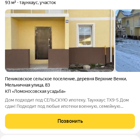
93 м²
таунхаус, участок
Пениковское сельское поселение
,
деревня Верхние Венки
,
Мельничная улица
,
83
КП «Ломоносовская усадьба»
Дом подходит под СЕЛЬСКУЮ ипотеку. Таунхаус ТХ9-5 Дом
сдан! Подходит под любые ипотеки военную, семейную
ипотеки, оплату маткапиталлом, жилищным сертификатом.
Дома продаются от юр.лица. ДОМА СДАЮТСЯ БЕЗ ОТДЕЛКИ
Позвонить
Документы готовы. 4 км от Ломоносова.