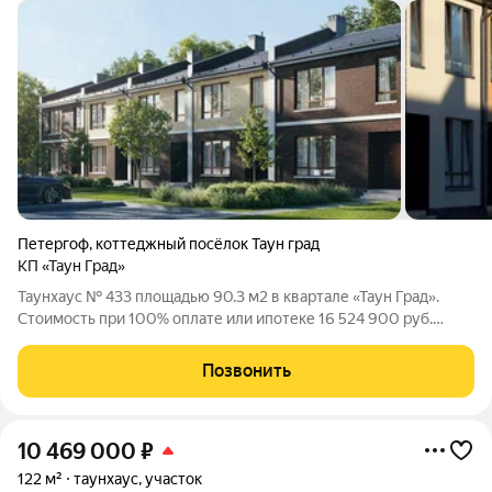
Петергоф
,
коттеджный посёлок Таун град
КП «Таун Град»
Таунхаус № 433 площадью 90.3 м2 в квартале «Таун Град».
Стоимость при 100% оплате или ипотеке 16 524 900 руб.
Квартал «Таун Град» - комфортный формат недвижимости для
постоянного проживания. Расположен в Петродворцовом
Позвонить
районе, рядом с Новым
10 469 000
₽
122 м²
таунхаус, участок