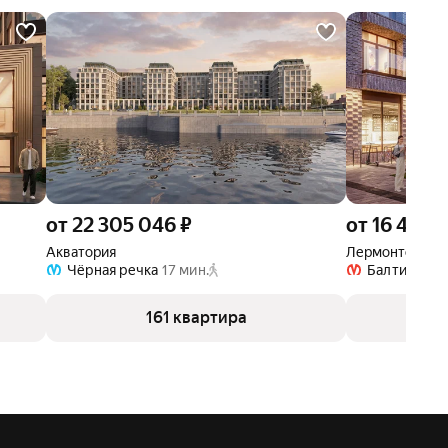
от 22 305 046 ₽
от 16 424 
Акватория
Лермонтовский
Чёрная речка
17 мин.
Балтийская
161 квартира