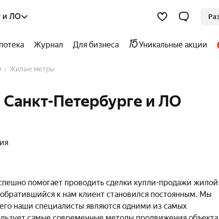
 и ЛО
Ра
потека
Журнал
Для бизнеса
Уникальные акции
О
Жилые метры
 Санкт-Петербурге и ЛО
ния
успешно помогает проводить сделки купли-продажи жилой
 обратившийся к нам клиент становился постоянным. Мы
чего наши специалисты являются одними из самых
ользует самые современные методы продвижения объекта