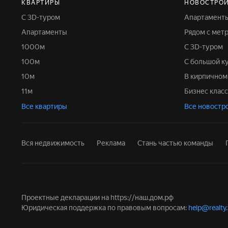
КВАРТИРЫ
НОВОСТРО
С 3D-туром
Апартамент
Апартаменты
Рядом с мет
1000м
С 3D-туром
100м
С большой к
10м
В кирпично
11м
Бизнес класс
Все квартиры
Все новостр
Вся недвижимость
Реклама
Стань частью команды
Проектные декларации на
https://наш.дом.рф
Юридическая поддержка по правовым вопросам:
help@realty