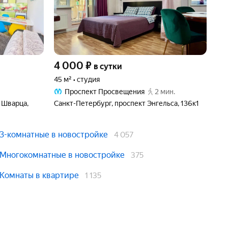
4 000
₽
5 
в сутки
45 м² • студия
46 
Проспект Просвещения
2 мин.
 Шварца,
Санкт-Петербург, проспект Энгельса, 136к1
Сан
36/
3-комнатные в новостройке
4 057
Многокомнатные в новостройке
375
Комнаты в квартире
1 135