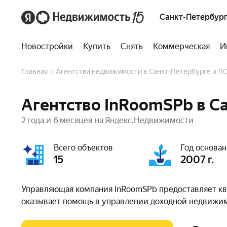
Санкт-Петербург
Новостройки
Купить
Снять
Коммерческая
И
Главная
Агентства недвижимости в Санкт-Петербурге и Л
Агентство InRoomSPb в С
2 года и 6 месяцев на Яндекс.Недвижимости
Всего объектов
Год основа
15
2007 г.
Управляющая компания InRoomSPb предоставляет ква
оказывает помощь в управлении доходной недвижи