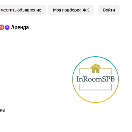
зместить объявление
Моя подборка ЖК
Войти
кже