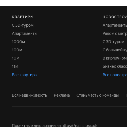
КВАРТИРЫ
НОВОСТРО
С 3D-туром
Апартамент
Апартаменты
Рядом с мет
1000м
С 3D-туром
100м
С большой к
10м
В кирпично
11м
Бизнес класс
Все квартиры
Все новостр
Вся недвижимость
Реклама
Стань частью команды
Проектные декларации на
https://наш.дом.рф