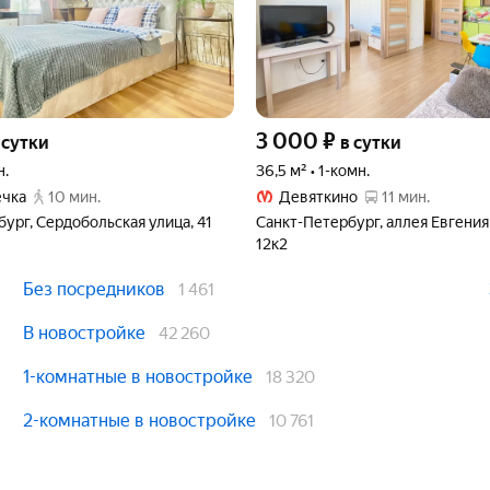
3 000
₽
 сутки
в сутки
н.
36,5 м² • 1-комн.
ечка
10 мин.
Девяткино
11 мин.
ург, Сердобольская улица, 41
Санкт-Петербург, аллея Евгения
12к2
Без посредников
1 461
В новостройке
42 260
1-комнатные в новостройке
18 320
2-комнатные в новостройке
10 761