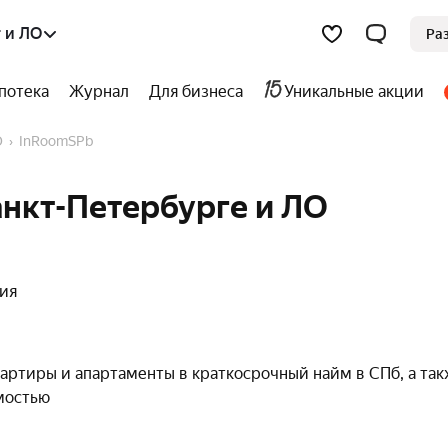
 и ЛО
Ра
потека
Журнал
Для бизнеса
Уникальные акции
О
InRoomSPb
анкт-Петербурге и ЛО
ния
ртиры и апартаменты в краткосрочный найм в СПб, а та
мостью