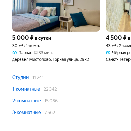
5 000
₽
4 500
₽
в сутки
в
30 м² • 1-комн.
43 м² • 2-ком
Парнас
33 мин.
Чёрная р
деревня Мистолово, Горная улица, 29к2
Санкт-Петерб
Студии
11 241
1-комнатные
22 342
2-комнатные
15 066
3-комнатные
7 562