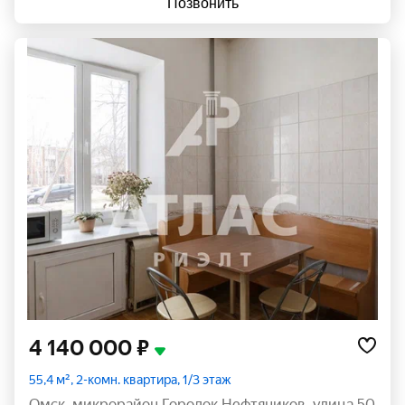
Позвонить
4 140 000 ₽
55,4 м², 2-комн. квартира, 1/3 этаж
Омск
,
микрорайон Городок Нефтяников
,
улица 50