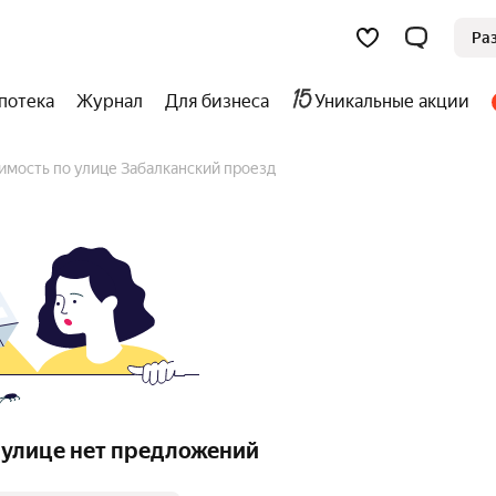
Ра
потека
Журнал
Для бизнеса
Уникальные акции
имость по улице Забалканский проезд
 улице нет предложений