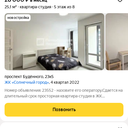
в месяц
25,1 м²
квартира-студия
5 этаж из 8
новостройка
проспект Будённого
,
23к5
ЖК «Солнечный город»
, 4 квартал 2022
Номер объявления: 23552 - назовите его оператору.Сдается на
длительный срок просторная квартира-студия в ЖК
«Солнечный город». Никто не проживал, вся мебель и техника
новые. Без комиссии! Современный ЖК расположен в
Позвонить
зеленом районе Санкт-Петербурга, с