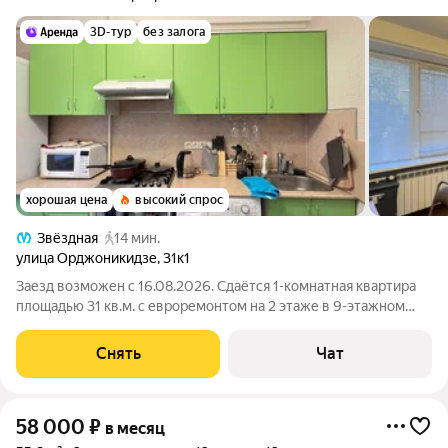
3D-тур
без залога
хорошая цена
высокий спрос
Звёздная
14 мин.
улица Орджоникидзе
,
31к1
Заезд возможен с 16.08.2026. Сдаётся 1-комнатная квартира
площадью 31 кв.м. с евроремонтом на 2 этаже в 9-этажном
доме на срок от 11 месяцев. Из техники есть: Стиральная
машина Холодильник Посудомоечная машина Микроволновка
Снять
Чат
Пылесос Дом -
58 000
₽
в месяц