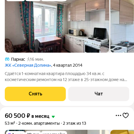
Парнас
16 мин.
ЖК «Северная Долина»
, 4 квартал 2014
Сдаётся 1-комнатная квартира площадью 34 кв.м. с
косметическим ремонтом на 12 этаже в 25-этажном доме на
срок от 11 месяцев. Из техники есть: Телевизор Духовой шкаф
Стиральная машина Холодильник Микроволновка Пылесос
Снять
Чат
Дом - монолитный, окна
60 500
₽
в месяц
53 м²
2-комн. апартаменты
2 этаж из 13