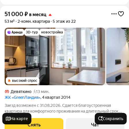
51 000
₽
в месяц
53 м²
2-комн. квартира
5 этаж из 22
3D-тур
новостройка
высокий спрос
Девяткино
13 мин.
ЖК «GreenЛандия»
, 4 квартал 2014
Заезд возможен с 31.08.2026. Сдается благоустроенная
квартира для комфортного проживания на длительный срок.
Подробно ознакомиться с обустройством можно по фото. Из
На карте
Сохранить
окон открывается вид на развитый район. Есть места для сна,
Снять
Чат
работы, обеденная зона и