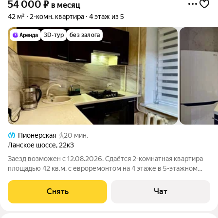
54 000
₽
в месяц
42 м²
2-комн. квартира
4 этаж из 5
3D-тур
без залога
Пионерская
20 мин.
Ланское шоссе
,
22к3
Заезд возможен с 12.08.2026. Сдаётся 2-комнатная квартира
площадью 42 кв.м. с евроремонтом на 4 этаже в 5-этажном
доме на срок от 11 месяцев. Из техники есть: Духовой шкаф
Стиральная машина Холодильник Посудомоечная машина Дом
Снять
Чат
- кирпичный, окна