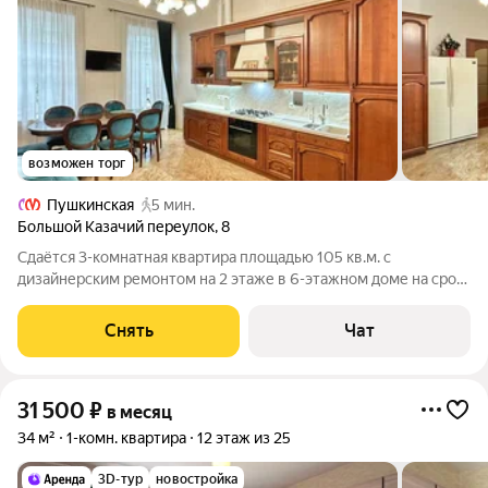
возможен торг
Пушкинская
5 мин.
Большой Казачий переулок
,
8
Сдаётся 3-комнатная квартира площадью 105 кв.м. с
дизайнерским ремонтом на 2 этаже в 6-этажном доме на срок
от 11 месяцев. Из техники есть: Телевизор Духовой шкаф
Стиральная машина Холодильник Посудомоечная машина
Снять
Чат
Бойлер Микроволновка Пылесос
31 500
₽
в месяц
34 м²
1-комн. квартира
12 этаж из 25
3D-тур
новостройка