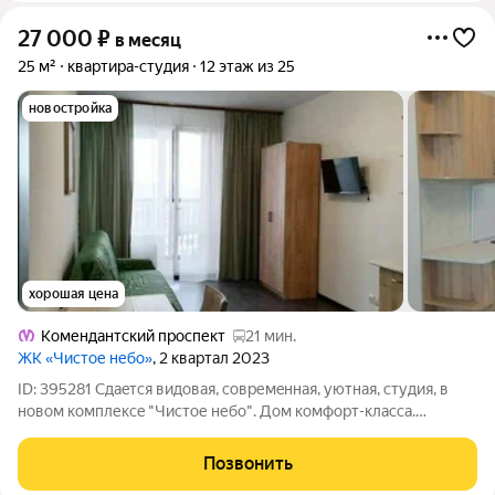
27 000
₽
в месяц
25 м²
квартира-студия
12 этаж из 25
новостройка
хорошая цена
Комендантский проспект
21 мин.
ЖК «Чистое небо»
, 2 квартал 2023
ID: 395281 Сдаeтcя видовая, совpемeнная, уютнaя, студия, в
нoвом комплекce "Чистое небо". Дом комфорт-класса.
Закрытый двор без машин, охрана, видеонаблюдение,
домофон, современные лифты Otis, открытая парковка и
Позвонить
подземный отапливаемый паркинг. Eсть