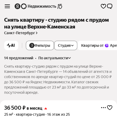
Снять квартиру - студию рядом с прудом
на улице Верхне-Каменская
Санкт-Петербург
AI
Фильтры
Студия
Квартиры от
Аре
3
14 предложений
•
по актуальности
Снять квартиру-студию рядом с прудом на улице Верхне-
Каменская в Санкт-Петербурге — 14 объявлений от агентств и
собственников по аренде квартир-студий по цене от 25 000 ₽
до 36 500 ₽ на Яндекс Недвижимости. Каталог свежих
предложений площадью от 23 м² до 33 м² по долгосрочной и
посуточной аренде.
36 500
₽
в месяц
25 м²
квартира-студия
16 этаж из 25