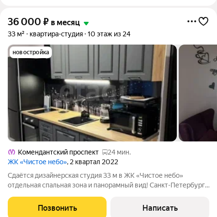
36 000
₽
в месяц
33 м²
квартира-студия
10 этаж из 24
новостройка
Комендантский проспект
24 мин.
ЖК «Чистое небо»
, 2 квартал 2022
Сдаётся дизайнерская студия 33 м в ЖК «Чистое небо»
отдельная спальная зона и панорамный вид! Санкт-Петербург,
Приморский р-н, Коломяги, ул. Верхне-Каменская, 9к1 м.
Комендантский пр. 25 мин. пешком, м. Беговая 7 мин. на
Позвонить
Написать
транспорте Удобный