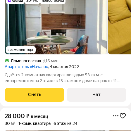
3D-тур
новостройка
возможен торг
Ломоносовская
16 мин.
Апарт-отель «Начало»
, 4 квартал 2022
Сдаётся 2-комнатная квартира площадью 53 кв.м. с
евроремонтом на 2 этаже в 13-этажном доме на срок от 11
месяцев. Из техники есть: Телевизор Духовой шкаф
Стиральная машина Холодильник Посудомоечная машина Дом
Снять
Чат
- монолитный, окна выходят во двор.
28 000
₽
в месяц
30 м²
1-комн. квартира
6 этаж из 24