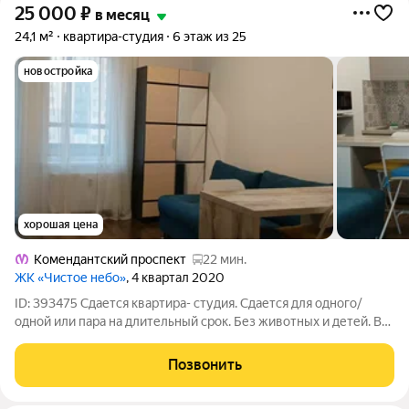
25 000
₽
в месяц
24,1 м²
квартира-студия
6 этаж из 25
новостройка
хорошая цена
Комендантский проспект
22 мин.
ЖК «Чистое небо»
, 4 квартал 2020
ID: 393475 Сдается квартира- студия. Сдается для одного/
одной или пара на длительный срок. Без животных и детей. В
квартире есть все для проживания. Вся инфраструктура в
шаговой доступности. Для машины есть свободная парковка.
Позвонить
До остановки 5 минут