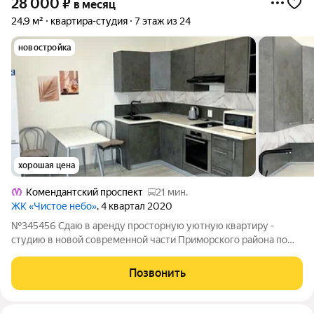
28 000
₽
в месяц
24,9 м²
квартира-студия
7 этаж из 24
новостройка
хорошая цена
Комендантский проспект
21 мин.
ЖК «Чистое небо»
, 4 квартал 2020
№345456 Сдаю в аренду просторную уютную квартиру -
студию в новой современной части Приморского района по
адресу Верхне-Каменская д.3 к.1. Расположение и
инфраструктура. Жилой комплекс находиться в современном,
Позвонить
экологическим чистом районе