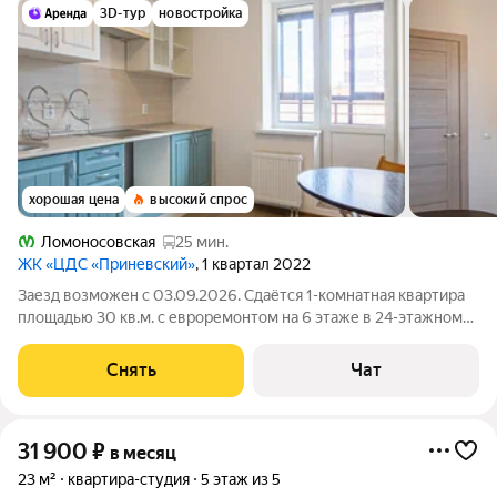
3D-тур
новостройка
хорошая цена
высокий спрос
Ломоносовская
25 мин.
ЖК «ЦДС «Приневский»
, 1 квартал 2022
Заезд возможен с 03.09.2026. Сдаётся 1-комнатная квартира
площадью 30 кв.м. с евроремонтом на 6 этаже в 24-этажном
доме на срок от 11 месяцев. Из техники есть: Стиральная
машина Холодильник Дом - монолитный, окна выходят на
Снять
Чат
улицу. В подъезде 4
31 900
₽
в месяц
23 м²
квартира-студия
5 этаж из 5