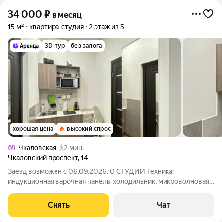
34 000
₽
в месяц
15 м²
квартира-студия
2 этаж из 5
3D-тур
без залога
хорошая цена
высокий спрос
Чкаловская
2 мин.
Чкаловский проспект
,
14
Заезд возможен с 06.09.2026. О СТУДИИ Техника:
индукционная варочная панель, холодильник, микроволновая
печь, электрочайник, стиральная машина, телевизор,
обогреватель, фен Мебель: кухонный гарнитур, складные
Снять
Чат
стулья, двуспальная кровать с мягким