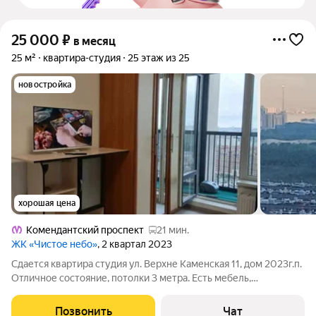
25 000
₽
в месяц
25 м²
квартира-студия
25 этаж из 25
новостройка
хорошая цена
Комендантский проспект
21 мин.
ЖК «Чистое небо»
, 2 квартал 2023
Сдается квартира студия ул. Верхне Каменская 11, дом 2023г.п.
Отличное состояние, потолки 3 метра. Есть мебель,
холодильник, стиральная машина, жк тв, интернет, балкон. Все
как на фото и видео. На длительный срок. +коммунальные
Позвонить
Чат