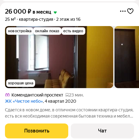
26 000
₽
в месяц
25 м²
квартира-студия
2 этаж из 16
новостройка
онлайн показ
есть видео
хорошая цена
Комендантский проспект
23 мин.
ЖК «Чистое небо»
, 4 квартал 2020
Сдается в новом доме, в отличном состоянии квартира-студия,
есть вся необходимая современная бытовая техника и мебель.
Шкаф-купе, удобный раскладной двуспальный диван-кровать,
стол -трансформер, обеденный стол. Для 1 человека или пары.
Позвонить
Чат
Можно с