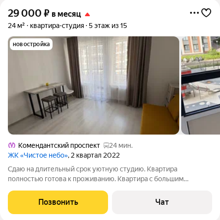
29 000
₽
в месяц
24 м²
квартира-студия
5 этаж из 15
новостройка
Комендантский проспект
24 мин.
ЖК «Чистое небо»
, 2 квартал 2022
Сдаю на длительный срок уютную студию. Квартира
полностью готова к проживанию. Квартира с большим
балконом, который выходит во двор. Двор закрыт и без машин.
В квартире есть вся необходимая мебель, посуда, постельные
Позвонить
Чат
принадлежности. Вся бытовая