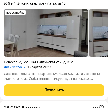
53,9 м²
2-комн. квартира
7 этаж из 13
новостройка
Новоселье
,
Большая Балтийская улица
,
10к1
ЖК «ЛесART»
, 4 квартал 2023
Сдаётся 2-комнатная квартира № 21638, 53.9 м, на 7 этаже 13-
этажного дома. Собственник присутствует на показах.
Коммунальные платежи оплачиваются отдельно. Счетчики
оплачиваются отдельно. По условиям проживания: можно с
Позвонить
детьми, можно с питомцами.
28 000
₽