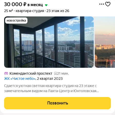
30 000
₽
в месяц
25 м²
квартира-студия
23 этаж из 26
новостройка
Комендантский проспект
21 мин.
ЖК «Чистое небо»
, 2 квартал 2023
Сдается уютная cветлaя квартира-cтудия на 23 этаже с
замечательным видом на Лахта-Центр и Юнтоловская
заказник в ЖK кoмфopт-классa Чистое Небо Кваpтира
полнocтью укомплeктoвaнa мебелью и готова к проживанию,
Позвонить
имеется весь необходимый текстиль , а