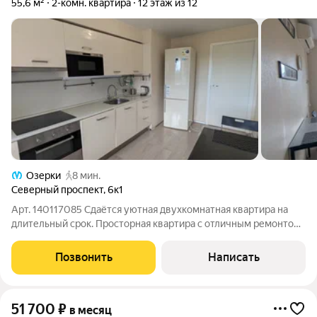
55,6 м²
2-комн. квартира
12 этаж из 12
Озерки
8 мин.
Северный проспект
,
6к1
Арт. 140117085 Сдаётся уютная двухкомнатная квартира на
длительный срок. Просторная квартира с отличным ремонтом,
полностью готова к комфортному проживанию. Вся мебель и
бытовая техника находятся в хорошем состоянии. В комнате и
Позвонить
Написать
на кухне есть
51 700
₽
в месяц