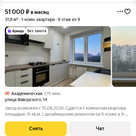
51 000
₽
в месяц
31,8 м²
1-комн. квартира
9 этаж из 9
без залога
Академическая
15 мин.
улица Фаворского
,
14
Заезд возможен с 15.08.2026. Сдаётся 1-комнатная квартира
площадью 31 кв.м. с дизайнерским ремонтом на 9 этаже в 9-
этажном доме на срок от 11 месяцев. Из техники есть:
Телевизор Духовой шкаф Стиральная машина Холодильник
Снять
Чат
Микроволновка Дом -