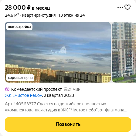
28 000
₽
в месяц
24,6 м²
квартира-студия
13 этаж из 24
новостройка
хорошая цена
Комендантский проспект
21 мин.
ЖК «Чистое небо»
, 2 квартал 2023
Арт. 140563377 Сдается на долгий срок полностью
укомплектованная студия в ЖК "Чистое небо", от флагмана
домостроения , компании Сетл групп" Просторная, светлая,
полностью мебелированная. Свежий ремонт.Идеальна для
Позвонить
одного человека или пары, для тех