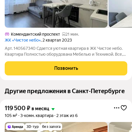
Комендантский проспект
21 мин.
ЖК «Чистое небо»
, 2 квартал 2023
Арт. 140567340 Сдается уютная квартира в ЖК Чистое небо.
Квартира Полностью оборудована Мебелью и Техникой. Все,
что нужно, для Комфортного проживания. Развитая
Инфраструктура: Продуктовые Магазины, Рестораны, Кафе,
Позвонить
Фитнес-Центры, Салоны Красоты,
Другие предложения в Санкт-Петербурге
119 500
₽
в месяц
105 м²
3-комн. квартира
2 этаж из 6
3D-тур
без залога