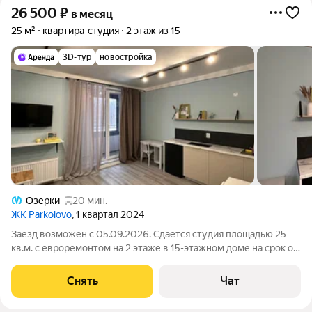
26 500
₽
в месяц
25 м²
квартира-студия
2 этаж из 15
3D-тур
новостройка
Озерки
20 мин.
ЖК Parkolovo
, 1 квартал 2024
Заезд возможен с 05.09.2026. Сдаётся студия площадью 25
кв.м. с евроремонтом на 2 этаже в 15-этажном доме на срок от
11 месяцев. Из техники есть: Телевизор Стиральная машина
Холодильник Микроволновка Дом - монолитный, окна выходят
Снять
Чат
на улицу. В