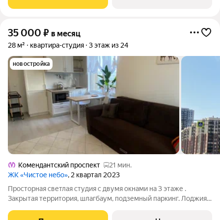
услуги. Залог можно в
35 000
₽
в месяц
28 м²
квартира-студия
3 этаж из 24
новостройка
Комендантский проспект
21 мин.
ЖК «Чистое небо»
, 2 квартал 2023
Просторная светлая студия с двумя окнами на 3 этаже .
Закрытая территория, шлагбаум, подземный паркинг. Лоджия с
панорамным остеклением. Теплые полы в сан. узле. Вся
мебель и бытовая техника: встроенный холодильник,