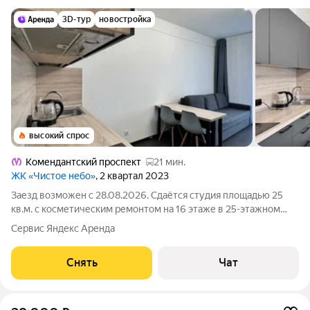
3D-тур
новостройка
высокий спрос
Комендантский проспект
21 мин.
ЖК «Чистое небо»
, 2 квартал 2023
Заезд возможен с 28.08.2026. Сдаётся студия площадью 25
кв.м. с косметическим ремонтом на 16 этаже в 25-этажном
доме на срок от 11 месяцев. Из техники есть: Телевизор
Сервис Яндекс Аренда
Стиральная машина Холодильник Дом - монолитный, окна
выходят на улицу. В
Снять
Чат