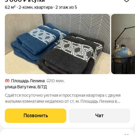
в сутки
62 м²
2-комн. квартира
2 этаж из 5
Площадь Ленина
10 мин.
улица Ватутина
,
8/7Д
Сдаётся посуточно уютная и просторная квартира с двумя
жилыми комнатами недалеко от ст. м. Площадь Ленина в
историческом доме 1897 года постройки. Отличное
расположение для любителей пеших прогулок: До крейсера
Позвонить
Чат
Аврора, Литейного моста 15-20 минут