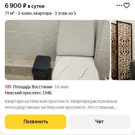
6 900
₽
в сутки
71 м²
2-комн. квартира
3 этаж из 5
Площадь Восстания
6 мин.
Невский проспект
,
134Б
Квартира на Невском проспекте. Квартира расположена
непосредственно на Невском проспекте. Это стильная
квартира с кухней-гостиной и отдельной спальней. Классика
внутри и снаружи, эстетика в каждой детали, исторический
Позвонить
Чат
центр города - идеальный выбор