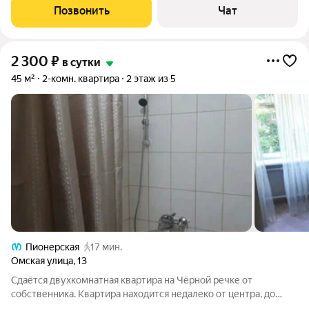
для комфортного проживания гостей: телевизор, холодильник,
Позвонить
Чат
плита, духовой шкаф,
2 300
₽
в сутки
45 м²
2-комн. квартира
2 этаж из 5
Пионерская
17 мин.
Омская улица
,
13
Сдаётся двухкомнатная квартира на Чёрной речке от
собственника. Квартира находится недалеко от центра, до
метро 15 минут пешком. В квартире есть всё необходимое для