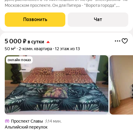
Московском проспекте. Он для Питера - "Ворота города",
район носит название "Золотая миля". 10 мин. на метро и Вы в
центре города; выходите на Невский проспект, тут же
Позвонить
Чат
Гостинный двор,
5 000
₽
в сутки
50 м²
2-комн. квартира
12 этаж из 13
онлайн показ
Проспект Славы
14 мин.
Альпийский переулок