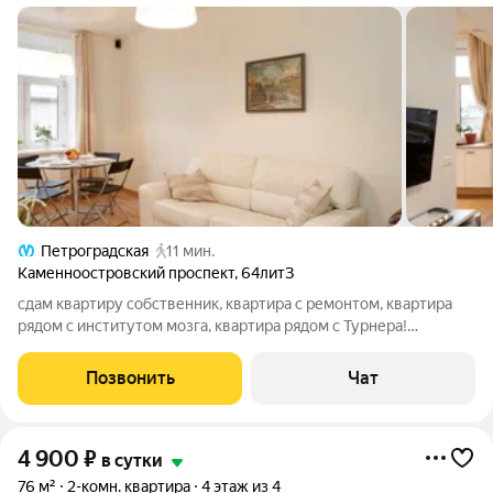
Петроградская
11 мин.
Каменноостровский проспект
,
64литЗ
сдам квартиру собственник, квартира с ремонтом, квартира
рядом с институтом мозга, квартира рядом с Турнера!
квартира вольностью благоустроена и готова для проживания!
фото вольностью соответствуют действительности
Позвонить
Чат
4 900
₽
в сутки
76 м²
2-комн. квартира
4 этаж из 4