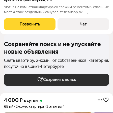
проспект Юрия Гагарина
,
26к5
Уютная 2-комнатная квартира со свежим ремонтом 5 спальных
мест 4 этаж раздельный санузел, телевизор, Wi-Fi,
посудомойка, чистое постельное бельё, полотенца, зубные
щётки. Идеально для семьи, компании или командировки всё
Позвонить
Чат
как дома Свежий ремонт
Сохраняйте поиск и не упускайте
новые объявления
Снять квартиру, 2-комн., от собственников, категория:
посуточно в Санкт-Петербурге
Сохранить поиск
4 000
₽
в сутки
65 м²
2-комн. квартира
3 этаж из 4