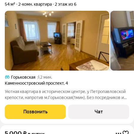
54 м²
2-комн. квартира
2 этаж из 6
Горьковская
2 мин.
Каменноостровский проспект
,
4
Уютная квартира в историческом центре, у Петропавловской
крепости, напротив м.Горьковская(1мин). Без посредников и
комиссии! В квартире есть всё необходимое для комфортного
проживания 1-4 человек. В пешей доступности основные
Позвонить
Чат
достопримечательности
5 000
₽