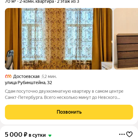
70 м²
2-комн. квартира
2 этаж из 3
Достоевская
2 мин.
улица Рубинштейна
,
32
Сдам посуточно двухкомнатную квартиру в самом центре
Санкт-Петербурга. Всего несколько минут до Невского
проспекта и двух станций метро. В пешеходной доступности
Эрмитаж и весь центр города. Квартира оснащена полностью
Позвонить
всем необходимым для
5 000
₽
в сутки