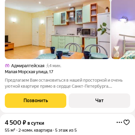
Адмиралтейская
4 мин.
Малая Морская улица
,
17
Предлагаем Вам остановиться в нашей просторной и очень
уютной квартире прямо в сердце Санкт-Петербурга.
Исторический дом 1766 года постройки в котором жил и
работал сам Н. В. Гоголь. Здесь он написал свою знаменитую
Позвонить
Чат
комедию "Ревизор". Квартира
4 500
₽
в сутки
55 м²
2-комн. квартира
5 этаж из 5