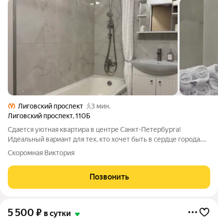
Лиговский проспект
3 мин.
Лиговский проспект
,
110Б
Сдается уютная квартира в центре Санкт-Петербурга!
Идеальный вариант для тех, кто хочет быть в сердце города.
До Невского проспекта всего 10 минут пешком, до метро
Скоромная Виктория
«Лиговский проспект» и «Обводной канал» 3 минуты ходьбы.
Рядом всё необходимое:
Позвонить
5 500
₽
в сутки