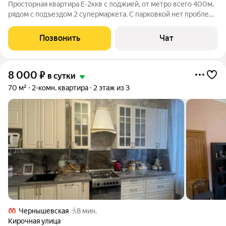
Просторная квартира Е-2ккв с лоджией, от метро всего 400м,
рядом с подъездом 2 супермаркета. С парковкой нет проблем!
ОБРАТИТЕ ВНИМАНИЕ: цена динамичная и зависит от
количества человек, поэтому пишите пожалуйста какие даты
Позвонить
Чат
интересуют и кто будет
8 000
₽
в сутки
70 м²
2-комн. квартира
2 этаж из 3
Чернышевская
8 мин.
Кирочная улица