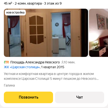
45 м²
2-комн. квартира
3 этаж из 9
новостройка
Площадь Александра Невского
10 мин.
ЖК «Царская столица»
, 1 квартал 2015
Уютная и комфортная квартира в центре города в жилом
комплекce Царская Столица! 5 минут пешком до Невского
проспекта, 10 минут пешком до Московского вокзала. В пешей
Галина
доступности от метро площадь Восстания, Площадь А.
Невского и Площадь А. Невского II
Позвонить
Чат