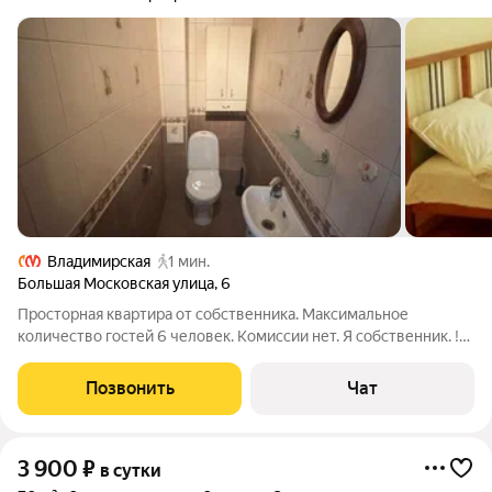
Владимирская
1 мин.
Большая Московская улица
,
6
Просторная квартира от собственника. Максимальное
количество гостей 6 человек. Комиссии нет. Я собственник. !
Для вечеринок и мероприятий НЕ сдается (очень чуткие
соседи). Курить в квартире нельзя. С домашними животными,
Позвонить
Чат
к сожалению, гостей принять не
3 900
₽
в сутки