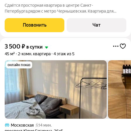
Сдаётся просторная квартира в центре Санкт-
Петербурга,рядом с метро Чернышевская. Квартира для
любителей старины с высокими потолками и особой
питерской энергетикой. Очень хорошее место рядом с
Позвонить
Чат
Преображенским собором. В квартире могут комфортно
3 500
₽
в сутки
45 м²
2-комн. квартира
4 этаж из 5
онлайн показ
Московская
14 мин.