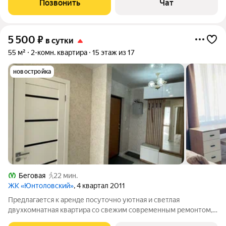
Позвонить
Чат
документов. Диван- кровать,
5 500
₽
в сутки
55 м²
2-комн. квартира
15 этаж из 17
новостройка
Беговая
22 мин.
ЖК «Юнтоловский»
, 4 квартал 2011
Предлагается к аренде посуточно уютная и светлая
двухкомнатная квартира со свежим современным ремонтом,
новой мебелью и бытовой техникой. В квартире имеется все