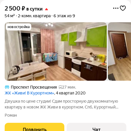
2 500
₽
в сутки
54 м²
2-комн. квартира
6 этаж из 9
новостройка
Проспект Просвещения
27 мин.
ЖК «Живи! В Курортном»
, 4 квартал 2020
Двушка по цене студии! Сдам просторную двухкомнатную
квартиру в новом ЖК Живи в курортном. Спб, Курортный
район, поселок Песочный, ул. Садовая 83. Квартира оснащена
Роман
всем необходимым для комфортного проживания 4 человек:
белье, полотенца, посуда,
Позвонить
Чат