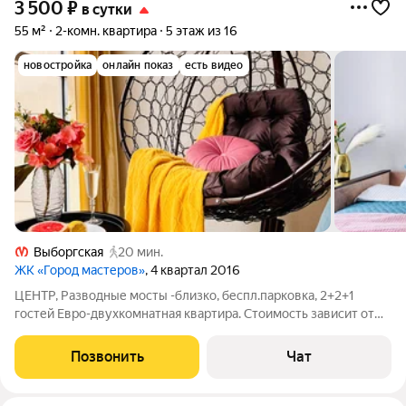
3 500
₽
в сутки
55 м²
2-комн. квартира
5 этаж из 16
новостройка
онлайн показ
есть видео
Выборгская
20 мин.
ЖК «Город мастеров»
, 4 квартал 2016
ЦЕНТР, Разводные мосты -близко, беспл.парковка, 2+2+1
гостей Евро-двухкомнатная квартира. Стоимость зависит от
сезона и количества гостей. РАСПОЛОЖЕНИЕ -до метро 20
минут по карте 2ГИС или 2 автобусные остановки; -3 станции
Позвонить
Чат
рядом: Выборгская,