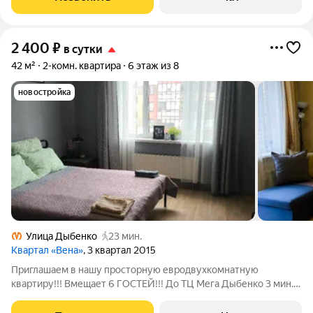
2 400
₽
в сутки
42 м²
2-комн. квартира
6 этаж из 8
новостройка
Улица Дыбенко
23 мин.
Квартал «Вена»
, 3 квартал 2015
Приглашаем в нашу просторную евродвухкомнатную
квартиру!!! Вмещает 6 ГОСТЕЙ!!! До ТЦ Мега Дыбенко 3 мин.
пешком, до ближайшего метро 15/20 минут. Комната-16 м кв,
гостиная/кухня- 19 м кв. Предоставляется полный пакет