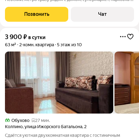
закрытом дворе, ТЦ, кафе и рестораны. Рядом набережная
Невы и 3 мин пешком дойти к разводному мосту Александра
Позвонить
Чат
Невского. Рядом Александра
3 900
₽
в сутки
63 м²
2-комн. квартира
5 этаж из 10
Обухово
27 мин.
Колпино
,
улица Ижорского Батальона
,
2
Cдаётся уютная двухкомнaтнaя квартира c гоcтиничным