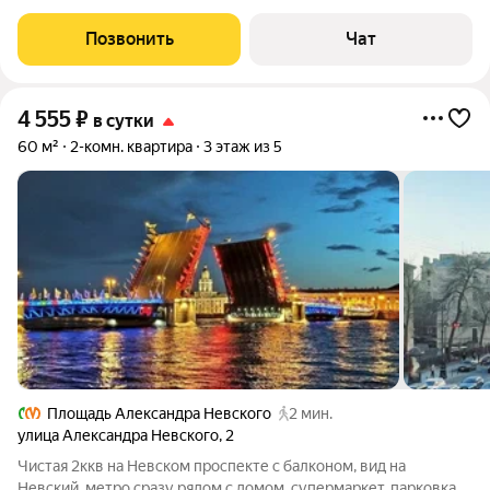
доп.за последующего, эта квартира рассчитана на 7-8 человек.
Укажите какие даты интересуют и кто будет проживать. В
Позвонить
Чат
квартире
4 555
₽
в сутки
60 м²
2-комн. квартира
3 этаж из 5
Площадь Александра Невского
2 мин.
улица Александра Невского
,
2
Чистая 2ккв на Невском проспекте с балконом, вид на
Невский, метро сразу рядом с домом, супермаркет, парковка в