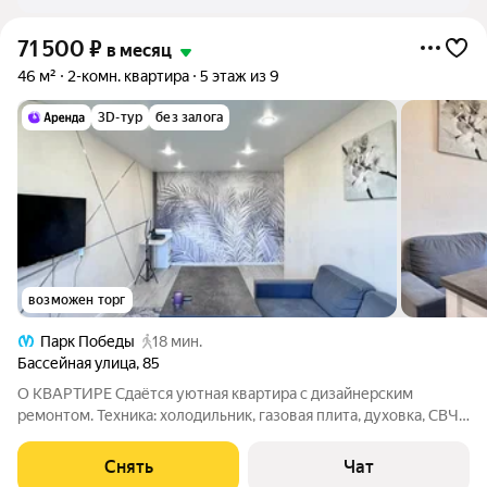
71 500
₽
в месяц
46 м²
2-комн. квартира
5 этаж из 9
3D-тур
без залога
возможен торг
Парк Победы
18 мин.
Бассейная улица
,
85
О КВАРТИРЕ Сдаётся уютная квартира с дизайнерским
ремонтом. Техника: холодильник, газовая плита, духовка, СВЧ
печь, чайник, посудомоечная и стиральная машина, пылесос,
телевизор Мебель: кухонный гарнитур, 3 стола, стулья,
Снять
Чат
раскладной диван,