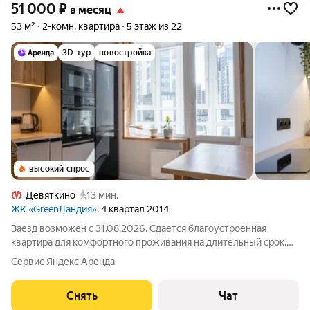
51 000
₽
в месяц
53 м²
2-комн. квартира
5 этаж из 22
3D-тур
новостройка
высокий спрос
Девяткино
13 мин.
ЖК «GreenЛандия»
, 4 квартал 2014
Заезд возможен с 31.08.2026. Сдается благоустроенная
квартира для комфортного проживания на длительный срок.
Подробно ознакомиться с обустройством можно по фото. Из
Сервис Яндекс Аренда
окон открывается вид на развитый район. Есть места для сна,
работы, обеденная зона и
Снять
Чат