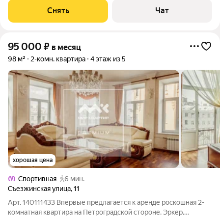
квартира после капитального ремонта. Из техники есть:
Снять
Чат
Духовой шкаф Стиральная машина
95 000
₽
в месяц
98 м²
2-комн. квартира
4 этаж из 5
хорошая цена
Спортивная
6 мин.
Съезжинская улица
,
11
Арт. 140111433 Впервые предлагается к аренде роскошная 2-
комнатная квартира на Петроградской стороне. Эркер,