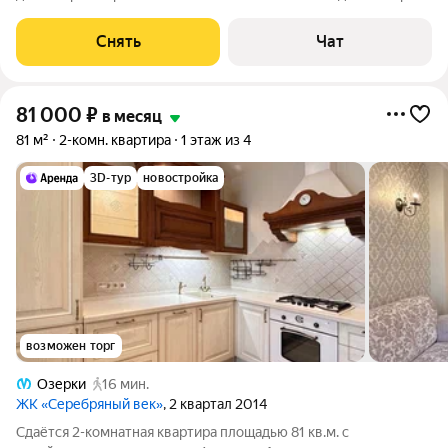
от 11 месяцев. Из техники есть: Духовой шкаф Стиральная
машина Холодильник Посудомоечная машина Микроволновка
Снять
Чат
Дом - монолитно-кирпичный,
81 000
₽
в месяц
81 м²
2-комн. квартира
1 этаж из 4
3D-тур
новостройка
возможен торг
Озерки
16 мин.
ЖК «Серебряный век»
, 2 квартал 2014
Сдаётся 2-комнатная квартира площадью 81 кв.м. с