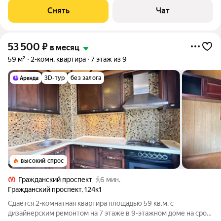
всей необходимой мебелью и техникой: - диван раскладной -
Снять
Чат
телевизор -
53 500
₽
в месяц
59 м²
2-комн. квартира
7 этаж из 9
3D-тур
без залога
высокий спрос
Гражданский проспект
6 мин.
Гражданский проспект
,
124к1
Сдаётся 2-комнатная квартира площадью 59 кв.м. с
дизайнерским ремонтом на 7 этаже в 9-этажном доме на срок