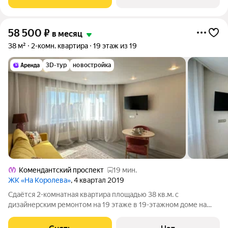
монолитный,
58 500
₽
в месяц
38 м²
2-комн. квартира
19 этаж из 19
3D-тур
новостройка
Комендантский проспект
19 мин.
ЖК «На Королева»
, 4 квартал 2019
Сдаётся 2-комнатная квартира площадью 38 кв.м. с
дизайнерским ремонтом на 19 этаже в 19-этажном доме на
срок от 11 месяцев. Из техники есть: Телевизор Духовой шкаф
Стиральная машина Холодильник Посудомоечная машина