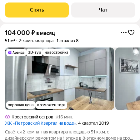
от 11 месяцев. Из техники есть: Телевизор Духовой шкаф
Стиральная машина Холодильник Посудомоечная машина
Снять
Чат
Микроволновка Дом - панельный,
104 000
₽
в месяц
51 м²
2-комн. квартира
1 этаж из 8
3D-тур
новостройка
хорошая цена
возможен торг
Крестовский остров
16 мин.
ЖК «Петровский Квартал на воде»
, 4 квартал 2019
Сдаётся 2-комнатная квартира площадью 51 кв.м. с
дизайнерским ремонтом на 1 этаже в 8-этажном доме на срок