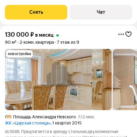
от 11 месяцев. Из техники есть: Телевизор Стиральная машина
Холодильник Посудомоечная машина Микроволновка
Снять
Чат
Пылесос Дом - монолитный,
130 000
₽
в месяц
90 м²
2-комн. квартира
7 этаж из 9
новостройка
Площадь Александра Невского
12 мин.
ЖК «Царская столица»
, 1 квартал 2015
id:3688. Предлагается в аренду стильная двухкомнатная