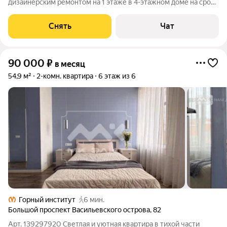
дизайнерским ремонтом на 1 этаже в 4-этажном доме на срок
от 11 месяцев. Из техники есть: Духовой шкаф Стиральная
машина Сушильная машина Холодильник Посудомоечная
Снять
Чат
машина Пылесос Дом - кирпичный,
90 000
₽
в месяц
54,9 м²
2-комн. квартира
6 этаж из 6
Горный институт
6 мин.
Большой проспект Васильевского острова
,
82
Арт. 139297920 Светлая и уютная квартира в тихой части