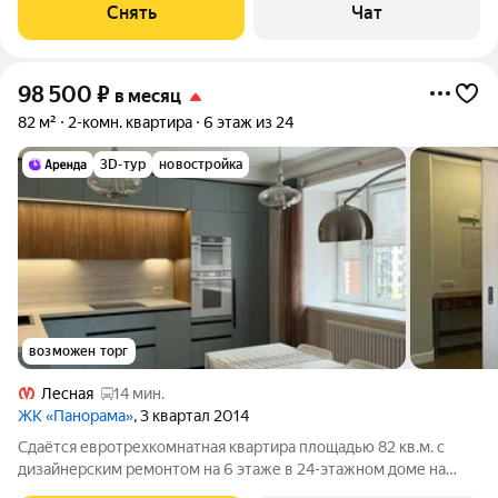
счетчикам оплачиваются дополнительно.
Снять
Чат
98 500
₽
в месяц
82 м²
2-комн. квартира
6 этаж из 24
3D-тур
новостройка
возможен торг
Лесная
14 мин.
ЖК «Панорама»
, 3 квартал 2014
Сдаётся евротрехкомнатная квартира площадью 82 кв.м. с
дизайнерским ремонтом на 6 этаже в 24-этажном доме на
срок от 11 месяцев. О квартире: Кухня-гостиная - 31,5 кв. м. со