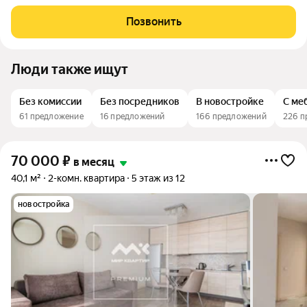
открытый балкон, потолки 3,5м - все это есть в данной
квартире! Только длительная аренда от 11 месяцев. Квартира
Позвонить
поражает качеством и
Люди также ищут
Без комиссии
Без посредников
В новостройке
С ме
61 предложение
16 предложений
166 предложений
226 п
70 000
₽
в месяц
40,1 м²
2-комн. квартира
5 этаж из 12
новостройка