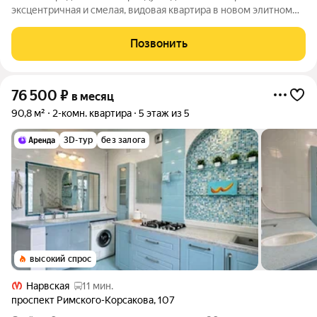
эксцентричная и смелая, видовая квартира в новом элитном
доме в самом центре Санкт-Петербурга, с шикарной террасой
32 кв.м с восхитительными видами на собор. Произведен
Позвонить
дизайнерский ремонт. Благодаря
76 500
₽
в месяц
90,8 м²
2-комн. квартира
5 этаж из 5
3D-тур
без залога
высокий спрос
Нарвская
11 мин.
проспект Римского-Корсакова
,
107