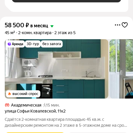
58 500
₽
в месяц
45 м²
2-комн. квартира
2 этаж из 5
3D-тур
без залога
высокий спрос
Академическая
15 мин.
улица Софьи Ковалевской
,
11к2
Сдаётся 2-комнатная квартира площадью 45 кв.м. с
дизайнерским ремонтом на 2 этаже в 5-этажном доме на срок
от 11 месяцев. Сдаётся впервые. Всё абсолютно новое,