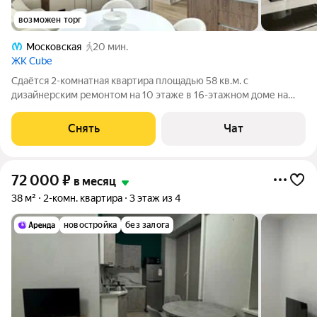
возможен торг
Московская
20 мин.
ЖК Cube
Сдаётся 2-комнатная квартира площадью 58 кв.м. с
дизайнерским ремонтом на 10 этаже в 16-этажном доме на
срок от 11 месяцев. Из техники есть: Телевизор Духовой шкаф
Стиральная машина Сушильная машина Холодильник
Снять
Чат
Посудомоечная машина Кондиционер
72 000
₽
в месяц
38 м²
2-комн. квартира
3 этаж из 4
новостройка
без залога