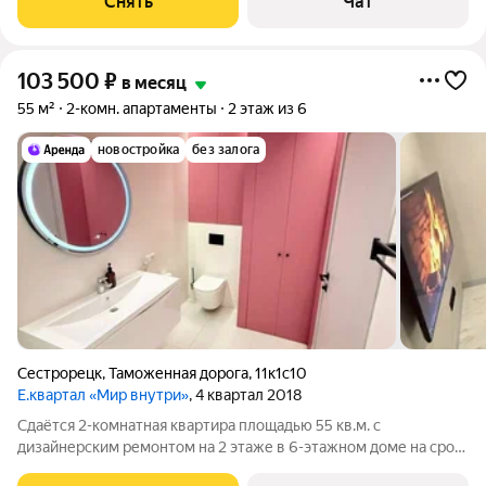
Снять
Чат
Бойлер Микроволновка Дом -
103 500
₽
в месяц
55 м²
2-комн. апартаменты
2 этаж из 6
новостройка
без залога
Сестрорецк
,
Таможенная дорога
,
11к1с10
Е.квартал «Мир внутри»
, 4 квартал 2018
Сдаётся 2-комнатная квартира площадью 55 кв.м. с
дизайнерским ремонтом на 2 этаже в 6-этажном доме на срок
от 11 месяцев. Дом - кирпичный. Коммунальные услуги по