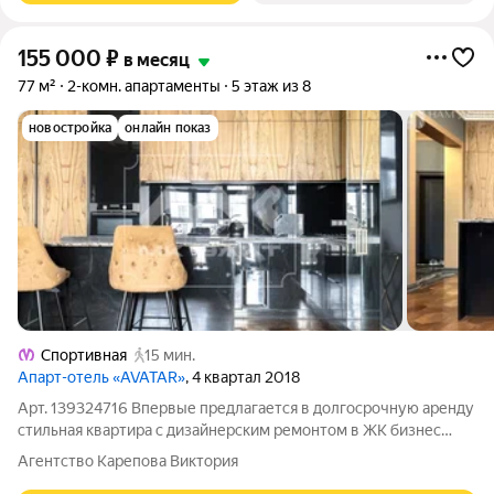
155 000
₽
в месяц
77 м²
2-комн. апартаменты
5 этаж из 8
новостройка
онлайн показ
Спортивная
15 мин.
Апарт-отель «AVATAR»
, 4 квартал 2018
Арт. 139324716 Впервые предлагается в долгосрочную аренду
стильная квартира с дизайнерским ремонтом в ЖК бизнес
класса "Аватар". Квартира расположена на 5 этаже. Окна
Агентство Карепова Виктория
направлены в благоустроенный, тихий двор. Идеальная