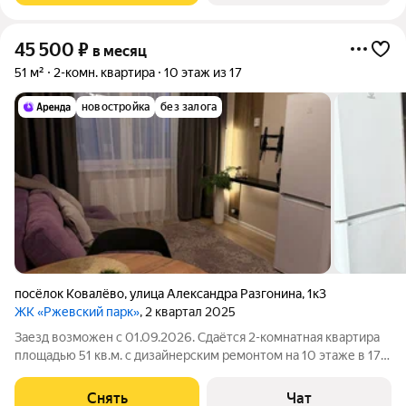
45 500
₽
в месяц
51 м²
2-комн. квартира
10 этаж из 17
новостройка
без залога
посёлок Ковалёво
,
улица Александра Разгонина
,
1к3
ЖК «Ржевский парк»
, 2 квартал 2025
Заезд возможен с 01.09.2026. Сдаётся 2-комнатная квартира
площадью 51 кв.м. с дизайнерским ремонтом на 10 этаже в 17-
этажном доме на срок от 11 месяцев. Из техники есть: Духовой
шкаф Стиральная машина Холодильник Микроволновка Дом -
Снять
Чат