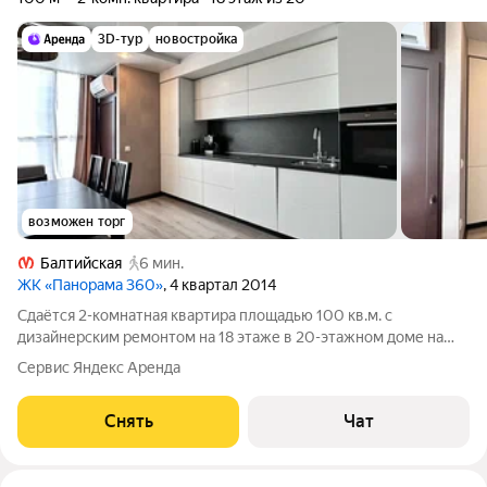
3D-тур
новостройка
возможен торг
Балтийская
6 мин.
ЖК «Панорама 360»
, 4 квартал 2014
Сдаётся 2-комнатная квартира площадью 100 кв.м. с
дизайнерским ремонтом на 18 этаже в 20-этажном доме на
срок от 11 месяцев. Из техники есть: Телевизор Духовой шкаф
Сервис Яндекс Аренда
Стиральная машина Холодильник Посудомоечная машина
Кондиционер Бойлер Пылесос
Снять
Чат