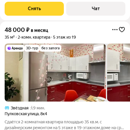
от 11 месяцев. Из техники есть: Телевизор Духовой шкаф
Стиральная машина Холодильник Посудомоечная машина
Снять
Чат
Кондиционер Бойлер
48 000
₽
в месяц
35 м²
2-комн. квартира
5 этаж из 19
3D-тур
без залога
Звёздная
9 мин.
Пулковская улица
,
8к4
Сдаётся 2-комнатная квартира площадью 35 кв.м. с
дизайнерским ремонтом на 5 этаже в 19-этажном доме на срок