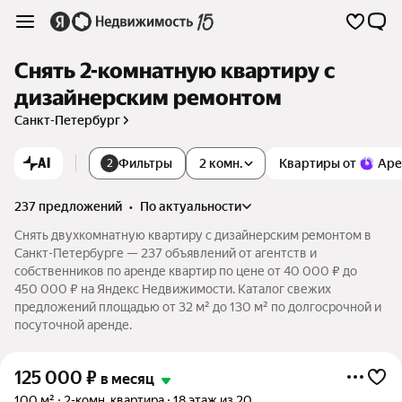
Снять 2-комнатную квартиру с
дизайнерским ремонтом
Санкт-Петербург
AI
Фильтры
2 комн.
Квартиры от
Аре
2
237 предложений
•
по актуальности
Снять двухкомнатную квартиру с дизайнерским ремонтом в
Санкт-Петербурге — 237 объявлений от агентств и
собственников по аренде квартир по цене от 40 000 ₽ до
450 000 ₽ на Яндекс Недвижимости. Каталог свежих
предложений площадью от 32 м² до 130 м² по долгосрочной и
посуточной аренде.
125 000
₽
в месяц
100 м²
2-комн. квартира
18 этаж из 20