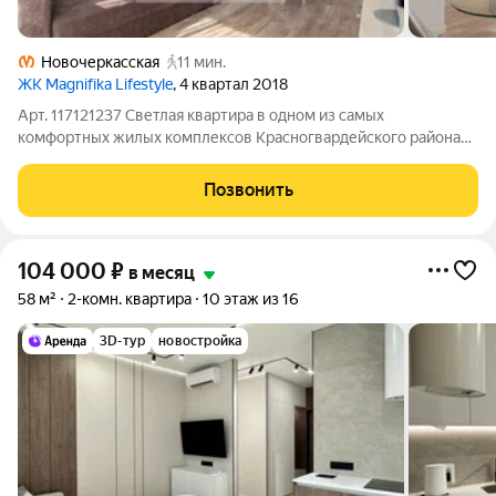
Новочеркасская
11 мин.
ЖК Magnifika Lifestyle
, 4 квартал 2018
Арт. 117121237 Светлая квартира в одном из самых
комфортных жилых комплексов Красногвардейского района
Magnifika Lifestyle. Комплекс расположен на берегу реки Охты,
в пешей доступности от станции метро «Новочеркасская».
Позвонить
Один из главных плюсов
104 000
₽
в месяц
58 м²
2-комн. квартира
10 этаж из 16
3D-тур
новостройка