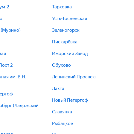
ум-2
Тарховка
о
Усть-Тосненская
 (Мурино)
Зеленогорск
Пискарёвка
вая
Ижорский Завод
Пост 2
Обухово
ная им. В.Н.
Ленинский Проспект
Лахта
тергоф
Новый Петергоф
рбург (Ладожский
Славянка
Рыбацкое