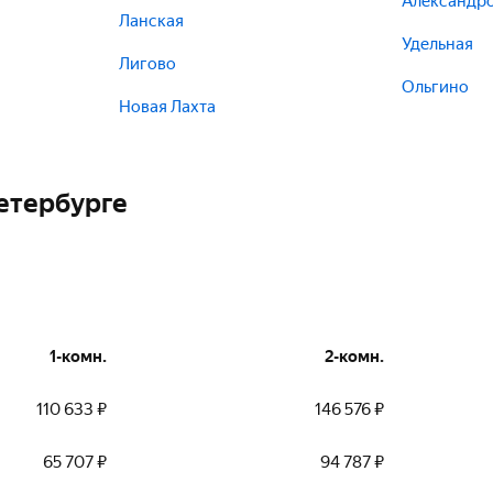
Александр
Ланская
Удельная
Лигово
Ольгино
Новая Лахта
етербурге
1-комн.
2-комн.
110 633 ₽
146 576 ₽
65 707 ₽
94 787 ₽