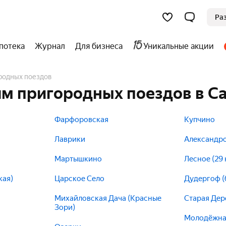
Ра
потека
Журнал
Для бизнеса
Уникальные акции
ородных поездов
м пригородных поездов в С
Фарфоровская
Купчино
Лаврики
Александр
Мартышкино
Лесное (29 
кая)
Царское Село
Дудергоф (
Михайловская Дача (Красные
Старая Дер
Зори)
Молодёжна