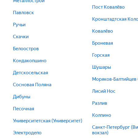
Металлострой
Пост Ковалёво
Павловск
Кронштадтская Кол
Ручьи
Ковалёво
Скачки
Броневая
Белоостров
Горская
Кондакопшино
Шушары
Детскосельская
Моряков-Балтийцев (
Сосновая Поляна
Лисий Нос
Дибуны
Разлив
Песочная
Колпино
Университетская (Университет)
Санкт-Петербург (В
Электродепо
вокзал)