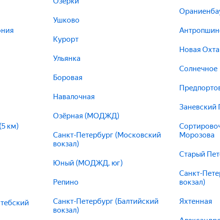
Озерки
Ораниенба
Ушково
ония
Антропшин
Курорт
Новая Охта
Ульянка
Солнечное
Боровая
Предпорто
Навалочная
Заневский 
Озёрная (МОДЖД)
5 км)
Сортировоч
Санкт-Петербург (Московский
Морозова
вокзал)
Старый Пе
Юный (МОДЖД, юг)
Санкт-Пете
Репино
вокзал)
Санкт-Петербург (Балтийский
Яхтенная
итебский
вокзал)