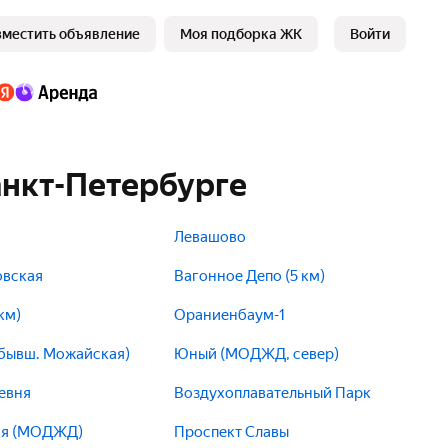
зместить объявление
Моя подборка ЖК
Войти
анкт-Петербурге
Левашово
овская
Вагонное Депо (5 км)
км)
Ораниенбаум-1
бывш. Можайская)
Юный (МОДЖД, север)
евня
Воздухоплавательный Парк
я (МОДЖД)
Проспект Славы