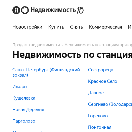
Новостройки
Купить
Снять
Коммерческая
И
Продажа недвижимости
Недвижимость по станциям приг
Недвижимость по станция
Санкт-Петербург (Финляндский
Сестрорецк
вокзал)
Красное Село
Ижоры
Дачное
Кушелевка
Сергиево (Володарс
Новая Деревня
Горелово
Парголово
Понтонная