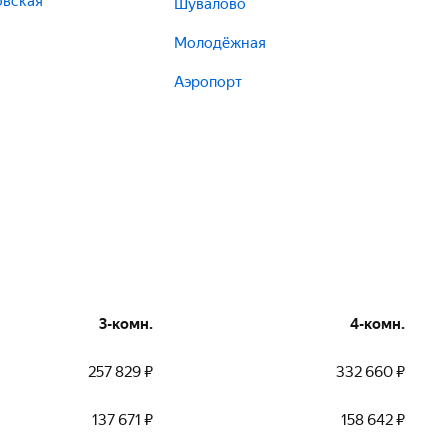
овская
Шувалово
Молодёжная
Аэропорт
3-комн.
4-комн.
257 829 ₽
332 660 ₽
137 671 ₽
158 642 ₽