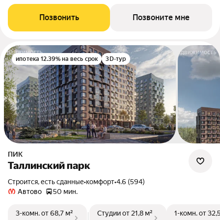
Позвонить
Позвоните мне
ипотека 12.39% на весь срок
3D-тур
ПИК
Таллинский парк
Строится, есть сданные
•
комфорт
•
4.6 (594)
Автово
50 мин.
3-комн.
от 68,7 м²
Студии
от 21,8 м²
1-комн.
от 32,