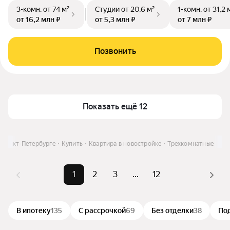
3-комн.
от 74 м²
Студии
от 20,6 м²
1-комн.
от 31,2 
от 16,2 млн ₽
от 5,3 млн ₽
от 7 млн ₽
Позвонить
Показать ещё 12
 Санкт-Петербурге
Купить
Квартира в новостройке
Трехкомнатные
1
2
3
...
12
В ипотеку
135
С рассрочкой
69
Без отделки
38
По