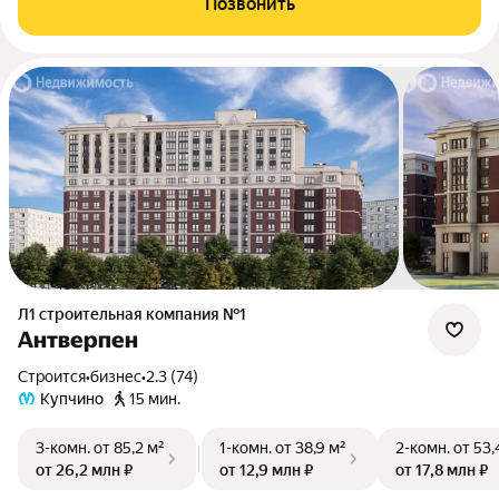
Позвонить
Л1 cтроительная компания №1
Антверпен
Строится
•
бизнес
•
2.3 (74)
Купчино
15 мин.
3-комн.
от 85,2 м²
1-комн.
от 38,9 м²
2-комн.
от 53,
от 26,2 млн ₽
от 12,9 млн ₽
от 17,8 млн ₽