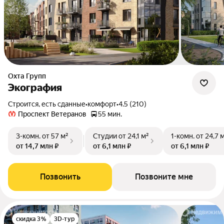
Охта Групп
Экография
Строится, есть сданные
•
комфорт
•
4.5 (210)
Проспект Ветеранов
55 мин.
3-комн.
от 57 м²
Студии
от 24,1 м²
1-комн.
от 24,7 
от 14,7 млн ₽
от 6,1 млн ₽
от 6,1 млн ₽
Позвонить
Позвоните мне
скидка 3%
3D-тур