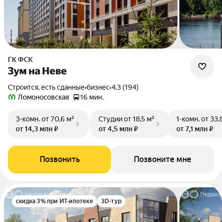
ГК ФСК
Зум на Неве
Строится, есть сданные
•
бизнес
•
4.3 (194)
Ломоносовская
16 мин.
3-комн.
от 70,6 м²
Студии
от 18,5 м²
1-комн.
от 33,
от 14,3 млн ₽
от 4,5 млн ₽
от 7,1 млн ₽
Позвонить
Позвоните мне
скидка 3% при ИТ-ипотеке
3D-тур