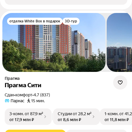
отделка White Box в подарок
3D-тур
Прагма
Прагма Сити
Сдан
•
комфорт
•
4.7 (837)
Парнас
15 мин.
3-комн.
от 87,9 м²
Студии
от 28,2 м²
1-комн.
от 41,
от 17,9 млн ₽
от 8,6 млн ₽
от 11,8 млн ₽