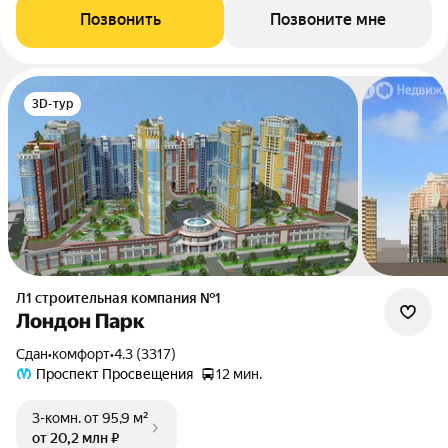
Позвонить
Позвоните мне
3D-тур
Л1 cтроительная компания №1
Лондон Парк
Сдан
•
комфорт
•
4.3 (3317)
Проспект Просвещения
12 мин.
3-комн.
от 95,9 м²
от 20,2 млн ₽