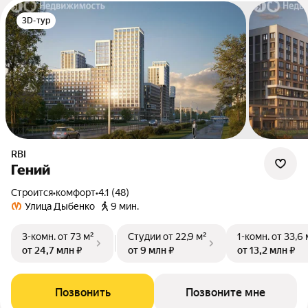
3D-тур
RBI
Гений
Строится
•
комфорт
•
4.1 (48)
Улица Дыбенко
9 мин.
3-комн.
от 73 м²
Студии
от 22,9 м²
1-комн.
от 33,6 
от 24,7 млн ₽
от 9 млн ₽
от 13,2 млн ₽
Позвонить
Позвоните мне