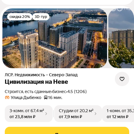
скидка 20%
3D-тур
ЛСР. Недвижимость – Северо-Запад
Цивилизация на Неве
Строится, есть сданные
•
бизнес
•
4.5 (1206)
Улица Дыбенко
16 мин.
3-комн.
от 67,4 м²
Студии
от 20,2 м²
1-комн.
от 35,
от 23,8 млн ₽
от 7,9 млн ₽
от 12 млн ₽