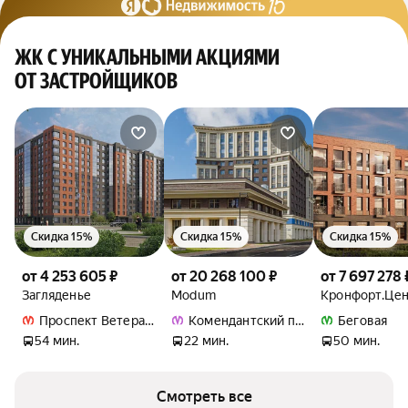
ЖК С УНИКАЛЬНЫМИ АКЦИЯМИ
ОТ ЗАСТРОЙЩИКОВ
Скидка 15%
Скидка 15%
Скидка 15%
от 4 253 605 ₽
от 20 268 100 ₽
от 7 697 278 
Загляденье
Modum
Кронфорт.Це
Проспект Ветеранов
Комендантский проспект
Беговая
54 мин.
22 мин.
50 мин.
Смотреть все