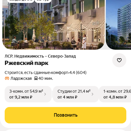
ЛСР. Недвижимость – Северо-Запад
Ржевский парк
Строится, есть сданные
•
комфорт
•
4.4 (604)
Ладожская
40 мин.
3-комн.
от 54,9 м²
Студии
от 21,4 м²
1-комн.
от 29,
от 9,2 млн ₽
от 4 млн ₽
от 4,8 млн ₽
Позвонить