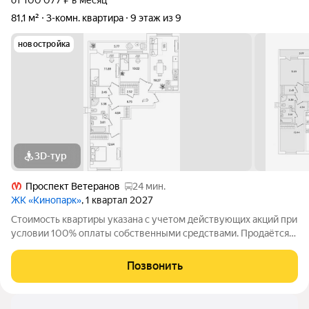
от 100 077 ₽ в месяц
81,1 м²
3-комн. квартира
9 этаж из 9
новостройка
3D-тур
Проспект Ветеранов
24 мин.
ЖК «Кинопарк»
, 1 квартал 2027
Стоимость квартиры указана с учетом действующих акций при
условии 100% оплаты собственными средствами. Продаётся
3к.кв. в ЖК Кинопарк от застройщика Группа компаний «РСТИ»
(Росстройинвест). Квартира находится в 9 этажном доме, в
Позвонить
Очередь 1, Корпус 1