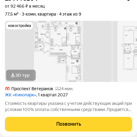
от 92 466 ₽ в месяц
77,5 м²
3-комн. квартира
4 этаж из 9
новостройка
3D-тур
Проспект Ветеранов
24 мин.
ЖК «Кинопарк»
, 1 квартал 2027
Стоимость квартиры указана с учетом действующих акций при
условии 100% оплаты собственными средствами. Продаётся
3к.кв. в ЖК Кинопарк от застройщика Группа компаний «РСТИ»
(Росстройинвест). Квартира находится в 9 этажном доме, в
Позвонить
Очередь 1, Корпус 1