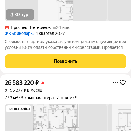
3D-тур
Проспект Ветеранов
24 мин.
ЖК «Кинопарк»
, 1 квартал 2027
Стоимость квартиры указана с учетом действующих акций при
условии 100% оплаты собственными средствами. Продаётся
3к.кв. в ЖК Кинопарк от застройщика Группа компаний «РСТИ»
(Росстройинвест). Квартира находится в 9 этажном доме, в
Позвонить
Очередь 1, Корпус 1
26 583 220
₽
от 95 377 ₽ в месяц
77,3 м²
3-комн. квартира
7 этаж из 9
новостройка