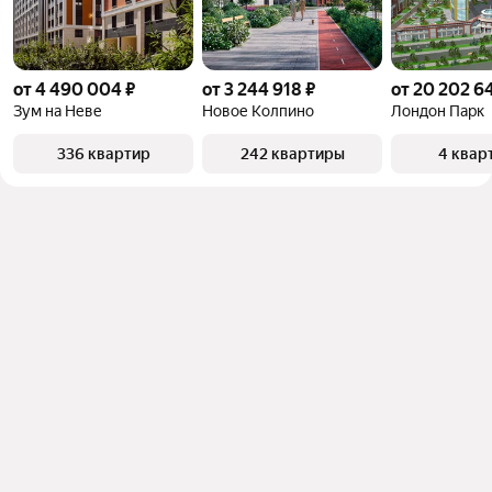
от 4 490 004 ₽
от 3 244 918 ₽
от 20 202 6
Зум на Неве
Новое Колпино
Лондон Парк
336 квартир
242 квартиры
4 квар