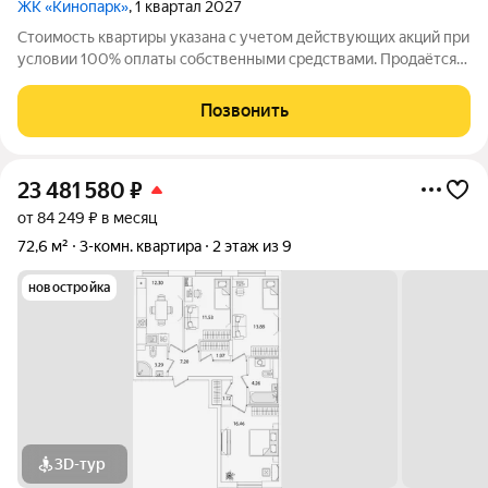
ЖК «Кинопарк»
, 1 квартал 2027
Стоимость квартиры указана с учетом действующих акций при
условии 100% оплаты собственными средствами. Продаётся
3к.кв. в ЖК Кинопарк от застройщика Группа компаний «РСТИ»
(Росстройинвест). Квартира находится в 9 этажном доме, в
Позвонить
Очередь 1, Корпус 1
23 481 580
₽
от 84 249 ₽ в месяц
72,6 м²
3-комн. квартира
2 этаж из 9
новостройка
3D-тур