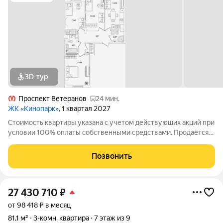
3D-тур
Проспект Ветеранов
24 мин.
ЖК «Кинопарк»
, 1 квартал 2027
Стоимость квартиры указана с учетом действующих акций при
условии 100% оплаты собственными средствами. Продаётся
3к.кв. в ЖК Кинопарк от застройщика Группа компаний «РСТИ»
(Росстройинвест). Квартира находится в 9 этажном доме, в
Позвонить
Очередь 1, Корпус 1
27 430 710
₽
от 98 418 ₽ в месяц
81,1 м²
3-комн. квартира
7 этаж из 9