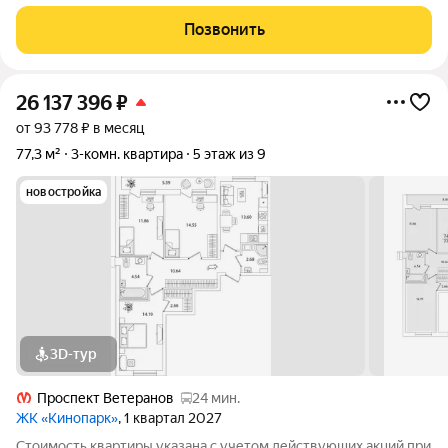
3к.кв. в ЖК Кинопарк от застройщика Группа компаний «РСТИ»
(Росстройинвест). Квартира находится в 9 этажном доме, в
Позвонить
Очередь 1, Корпус 1
26 137 396
₽
от 93 778 ₽ в месяц
77,3 м²
3-комн. квартира
5 этаж из 9
новостройка
3D-тур
Проспект Ветеранов
24 мин.
ЖК «Кинопарк»
, 1 квартал 2027
Стоимость квартиры указана с учетом действующих акций при