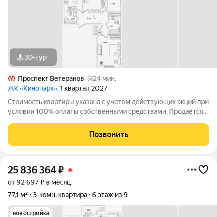
3D-тур
Проспект Ветеранов
24 мин.
ЖК «Кинопарк»
, 1 квартал 2027
Стоимость квартиры указана с учетом действующих акций при
условии 100% оплаты собственными средствами. Продаётся
3к.кв. в ЖК Кинопарк от застройщика Группа компаний «РСТИ»
(Росстройинвест). Квартира находится в 9 этажном доме, в
Позвонить
Очередь 1, Корпус 1
25 836 364
₽
от 92 697 ₽ в месяц
77,1 м²
3-комн. квартира
6 этаж из 9
новостройка