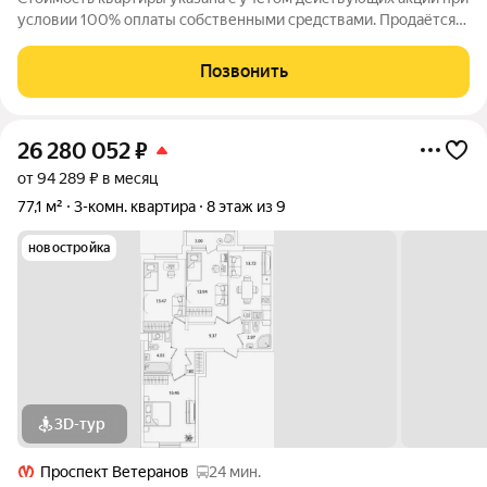
условии 100% оплаты собственными средствами. Продаётся
3к.кв. в ЖК Кинопарк от застройщика Группа компаний «РСТИ»
(Росстройинвест). Квартира находится в 9 этажном доме, в
Позвонить
Очередь 1, Корпус 1
26 280 052
₽
от 94 289 ₽ в месяц
77,1 м²
3-комн. квартира
8 этаж из 9
новостройка
3D-тур
Проспект Ветеранов
24 мин.