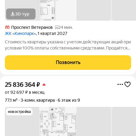
3D-тур
Проспект Ветеранов
24 мин.
ЖК «Кинопарк»
, 1 квартал 2027
Стоимость квартиры указана с учетом действующих акций при
условии 100% оплаты собственными средствами. Продаётся
3к.кв. в ЖК Кинопарк от застройщика Группа компаний «РСТИ»
(Росстройинвест). Квартира находится в 9 этажном доме, в
Позвонить
Очередь 1, Корпус 1
25 836 364
₽
от 92 697 ₽ в месяц
77,1 м²
3-комн. квартира
6 этаж из 9
новостройка