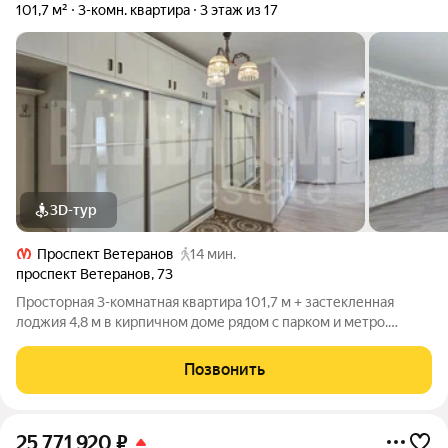
101,7 м²
3-комн. квартира
3 этаж из 17
3D-тур
Проспект Ветеранов
14 мин.
проспект Ветеранов
,
73
Просторная 3-комнатная квартира 101,7 м + застекленная
лоджия 4,8 м в кирпичном доме рядом с парком и метро.
Большая кухня-гостиная площадью 32,2 м становится
настоящим центром дома: здесь собирается семья, принимают
Позвонить
гостей, отмечают праздники и
25 771 920
₽