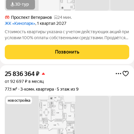
3D-тур
Проспект Ветеранов
24 мин.
ЖК «Кинопарк»
, 1 квартал 2027
Стоимость квартиры указана с учетом действующих акций при
условии 100% оплаты собственными средствами. Продаётся
3к.кв. в ЖК Кинопарк от застройщика Группа компаний «РСТИ»
(Росстройинвест). Квартира находится в 9 этажном доме, в
Позвонить
Очередь 1, Корпус 1
25 836 364
₽
от 92 697 ₽ в месяц
77,1 м²
3-комн. квартира
5 этаж из 9
новостройка