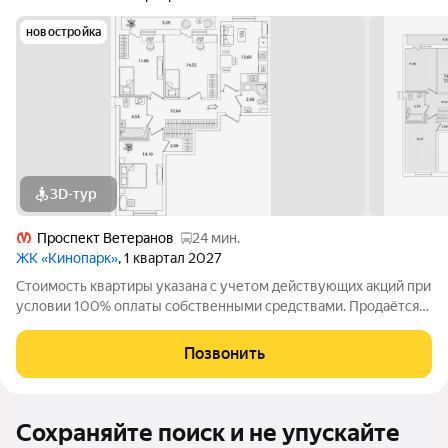
новостройка
3D-тур
Проспект Ветеранов
24 мин.
ЖК «Кинопарк»
, 1 квартал 2027
Стоимость квартиры указана с учетом действующих акций при
условии 100% оплаты собственными средствами. Продаётся
3к.кв. в ЖК Кинопарк от застройщика Группа компаний «РСТИ»
(Росстройинвест). Квартира находится в 9 этажном доме, в
Позвонить
Очередь 1, Корпус 1
Сохраняйте поиск и не упускайте