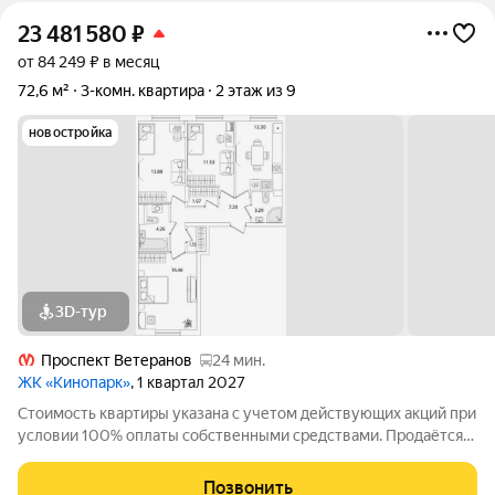
23 481 580
₽
от 84 249 ₽ в месяц
72,6 м²
3-комн. квартира
2 этаж из 9
новостройка
3D-тур
Проспект Ветеранов
24 мин.
ЖК «Кинопарк»
, 1 квартал 2027
Стоимость квартиры указана с учетом действующих акций при
условии 100% оплаты собственными средствами. Продаётся
3к.кв. в ЖК Кинопарк от застройщика Группа компаний «РСТИ»
(Росстройинвест). Квартира находится в 9 этажном доме, в
Позвонить