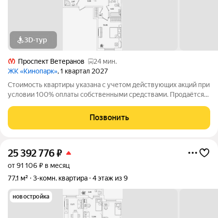
3D-тур
Проспект Ветеранов
24 мин.
ЖК «Кинопарк»
, 1 квартал 2027
Стоимость квартиры указана с учетом действующих акций при
условии 100% оплаты собственными средствами. Продаётся
3к.кв. в ЖК Кинопарк от застройщика Группа компаний «РСТИ»
(Росстройинвест). Квартира находится в 9 этажном доме, в
Позвонить
Очередь 1, Корпус 1
25 392 776
₽
от 91 106 ₽ в месяц
77,1 м²
3-комн. квартира
4 этаж из 9
новостройка