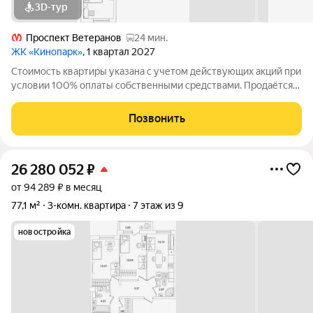
3D-тур
Проспект Ветеранов
24 мин.
ЖК «Кинопарк»
, 1 квартал 2027
Стоимость квартиры указана с учетом действующих акций при
условии 100% оплаты собственными средствами. Продаётся
3к.кв. в ЖК Кинопарк от застройщика Группа компаний «РСТИ»
(Росстройинвест). Квартира находится в 9 этажном доме, в
Позвонить
Очередь 1, Корпус 1
26 280 052
₽
от 94 289 ₽ в месяц
77,1 м²
3-комн. квартира
7 этаж из 9
новостройка