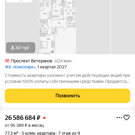
3D-тур
Проспект Ветеранов
24 мин.
ЖК «Кинопарк»
, 1 квартал 2027
Стоимость квартиры указана с учетом действующих акций при
условии 100% оплаты собственными средствами. Продаётся
3к.кв. в ЖК Кинопарк от застройщика Группа компаний «РСТИ»
(Росстройинвест). Квартира находится в 9 этажном доме, в
Позвонить
Очередь 1, Корпус 1
26 586 684
₽
от 95 389 ₽ в месяц
77,3 м²
3-комн. квартира
7 этаж из 9