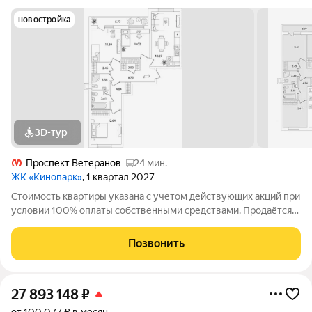
новостройка
3D-тур
Проспект Ветеранов
24 мин.
ЖК «Кинопарк»
, 1 квартал 2027
Стоимость квартиры указана с учетом действующих акций при
условии 100% оплаты собственными средствами. Продаётся
3к.кв. в ЖК Кинопарк от застройщика Группа компаний «РСТИ»
(Росстройинвест). Квартира находится в 9 этажном доме, в
Позвонить
Очередь 1, Корпус 1
27 893 148
₽