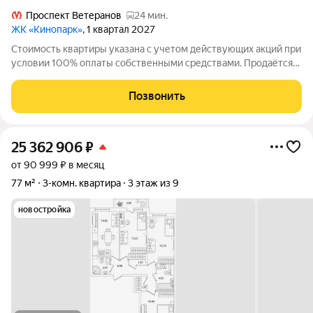
Проспект Ветеранов
24 мин.
ЖК «Кинопарк»
, 1 квартал 2027
Стоимость квартиры указана с учетом действующих акций при
условии 100% оплаты собственными средствами. Продаётся
3к.кв. в ЖК Кинопарк от застройщика Группа компаний «РСТИ»
(Росстройинвест). Квартира находится в 9 этажном доме, в
Позвонить
Очередь 1, Корпус 1
25 362 906
₽
от 90 999 ₽ в месяц
77 м²
3-комн. квартира
3 этаж из 9
новостройка