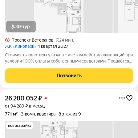
3D-тур
Проспект Ветеранов
24 мин.
ЖК «Кинопарк»
, 1 квартал 2027
Стоимость квартиры указана с учетом действующих акций при
условии 100% оплаты собственными средствами. Продаётся
3к.кв. в ЖК Кинопарк от застройщика Группа компаний «РСТИ»
(Росстройинвест). Квартира находится в 9 этажном доме, в
Позвонить
Очередь 1, Корпус 1
26 280 052
₽
от 94 289 ₽ в месяц
77,1 м²
3-комн. квартира
8 этаж из 9
новостройка