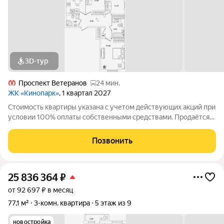
3D-тур
Проспект Ветеранов
24 мин.
ЖК «Кинопарк»
, 1 квартал 2027
Стоимость квартиры указана с учетом действующих акций при
условии 100% оплаты собственными средствами. Продаётся
3к.кв. в ЖК Кинопарк от застройщика Группа компаний «РСТИ»
(Росстройинвест). Квартира находится в 9 этажном доме, в
Позвонить
Очередь 1, Корпус 1
25 836 364
₽
от 92 697 ₽ в месяц
77,1 м²
3-комн. квартира
5 этаж из 9
новостройка