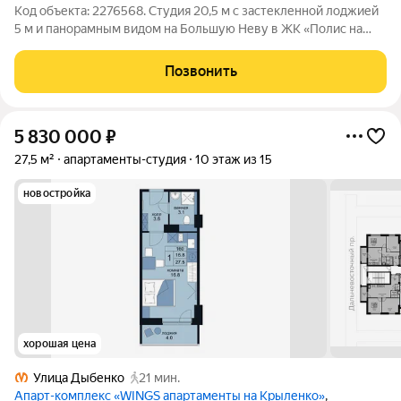
Код объекта: 2276568. Студия 20,5 м с застекленной лоджией
5 м и панорамным видом на Большую Неву в ЖК «Полис на
Неве» Главное преимущество квартиры вид на Большую Неву
и городскую панораму. Благодаря удачному расположению
Позвонить
окон в квартире много
5 830 000
₽
27,5 м²
апартаменты-студия
10 этаж из 15
новостройка
хорошая цена
Улица Дыбенко
21 мин.
Апарт-комплекс «WINGS апартаменты на Крыленко»
,