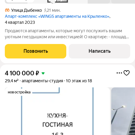
Улица Дыбенко
21 мин.
Апарт-комплекс «WINGS апартаменты на Крыленко»
,
4 квартал 2023
Продаются апартаменты, которые могут послужить вашим
уютным гнездышком или инвестицией! О квартире: - площадь
25.5м2 - 12 этаж и 15 - совмещенный санузел - лоджия с
панорамным остеклением - окна смотрят на Юго-восток
Позвонить
Написать
Локация: - до центра на
4 100 000
₽
29,4 м²
апартаменты-студия
10 этаж из 18
новостройка