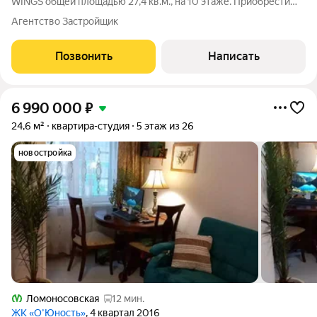
WINGS общей площадью 27,4 кв.м., на 10 этаже. Приобрести
апартамент возможно в ипотеку, в рассрочку со сроком до 1,5
Агентство Застройщик
лет. Комплекс апартаментов "WINGS" располагается по адресу
улица Крыленко,
Позвонить
Написать
6 990 000
₽
24,6 м²
квартира-студия
5 этаж из 26
новостройка
Ломоносовская
12 мин.
ЖК «О’Юность»
, 4 квартал 2016