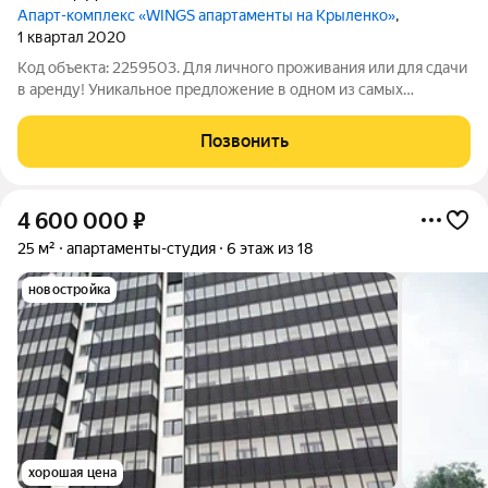
Апарт-комплекс «WINGS апартаменты на Крыленко»
,
1 квартал 2020
Код объекта: 2259503. Для личного проживания или для сдачи
в аренду! Уникальное предложение в одном из самых
перспективных районов Санкт-Петербурга! Продаётся студия
(АПАРТАМЕНТЫ) общей площадью 27,5 кв. м (по ЕГРН 23.3) на
Позвонить
улице Крыленко, 14с2.
4 600 000
₽
25 м²
апартаменты-студия
6 этаж из 18
новостройка
хорошая цена