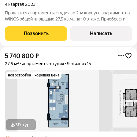
4 квартал 2023
Продаются апартаменты студия во 2-м корпусе апартаментов
WINGS общей площадью 27,5 кв.м., на 10 этаже. Приобрести
апартамент возможно в ипотеку, в рассрочку со сроком до 1,5
лет. Комплекс апартаментов "WINGS" располагается по адресу
Позвонить
Написать
улица Крыленко,
5 740 800
₽
27,6 м²
апартаменты-студия
9 этаж из 15
новостройка
хорошая цена
3D-тур