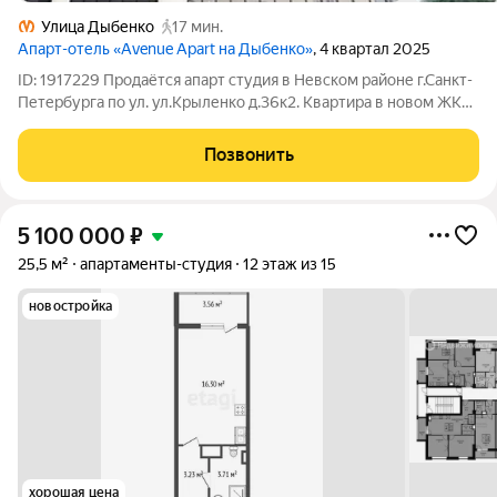
Улица Дыбенко
17 мин.
Апарт-отель «Avenue Apart на Дыбенко»
, 4 квартал 2025
ID: 1917229 Продаётся апарт студия в Невском районе г.Санкт-
Петербурга по ул. ул.Крыленко д.36к2. Квартира в новом ЖК
Авеню Апарт Дыбенко. Квартира с черновой отделкой, без
балкона, один собственник.
Позвонить
5 100 000
₽
25,5 м²
апартаменты-студия
12 этаж из 15
новостройка
хорошая цена