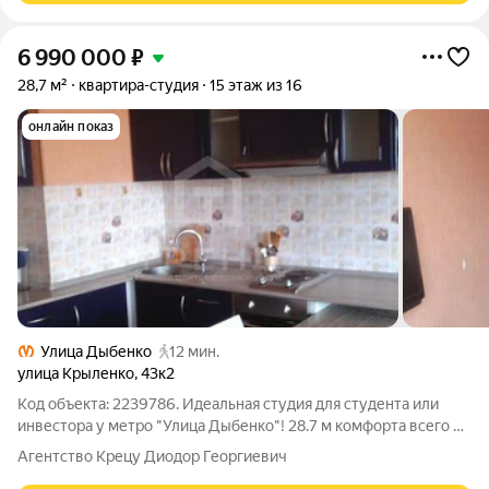
6 990 000
₽
28,7 м²
квартира-студия
15 этаж из 16
онлайн показ
Улица Дыбенко
12 мин.
улица Крыленко
,
43к2
Код объекта: 2239786. Идеальная студия для студента или
инвестора у метро "Улица Дыбенко"! 28.7 м комфорта всего в
5 минутах от СПбГУТ им. Бонч-Бруевича. Без комиссии для
Агентство Крецу Диодор Георгиевич
покупателя! - Полное юридическое сопровождение: