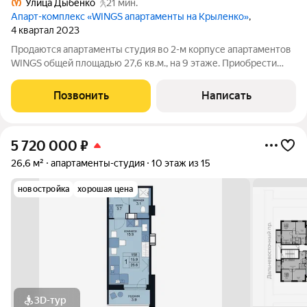
Улица Дыбенко
21 мин.
Апарт-комплекс «WINGS апартаменты на Крыленко»
,
4 квартал 2023
Продаются апартаменты студия во 2-м корпусе апартаментов
WINGS общей площадью 27,6 кв.м., на 9 этаже. Приобрести
апартамент возможно в ипотеку, в рассрочку со сроком до 1,5
лет. Комплекс апартаментов "WINGS" располагается по адресу
Позвонить
Написать
улица Крыленко,
5 720 000
₽
26,6 м²
апартаменты-студия
10 этаж из 15
новостройка
хорошая цена
3D-тур