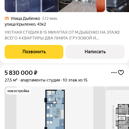
Улица Дыбенко
12 мин.
улица Крыленко
,
43к2
УЮТНАЯ СТУДИЯ В 15 МИНУТАХ ОТ М.ДЫБЕНКО НА ЭТАЖЕ
ВСЕГО 4 КВАРТИРЫ ДВА ЛИФТА (ГРУЗОВОЙ И
ПАССАЖИРСКИЙ) ВИДОВОЙ БАЛКОН 3,8 КВ М
ПРОСТОРНЫЙ КОРИДОР 4,7 КВ М НА БАЛКОНЕ ПОЛЫ С
Позвонить
Написать
ПОДОГРЕВОМ МЕБЕЛЬ И ТЕХНИКА ОСТАЕТСЯ НОВЫМ
ВЛАДЕЛЬЦАМ Дом удачно расположен в
5 830 000
₽
27,5 м²
апартаменты-студия
10 этаж из 15
новостройка