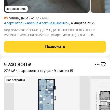
хорошая цена
Улица Дыбенко
17 мин.
Апарт-отель «Avenue Apart на Дыбенко»
, 4 квартал 2025
Код объекта: 2180441. ДОМ СДАН! КЛЮЧИ ПОЛУЧЕНЫ!
AVENUE-APART на Дыбенко. Апартаменты для жизни и
инвестиций. Крупнейшая сеть апарт-отелей Санкт-
Петербурга, состоящая из 5 комплексов. - Максимальный
Позвонить
комфорт дома клубного уровня и отсутствие демпинга
5 740 800
₽
27,6 м²
апартаменты-студия
9 этаж из 15
новостройка