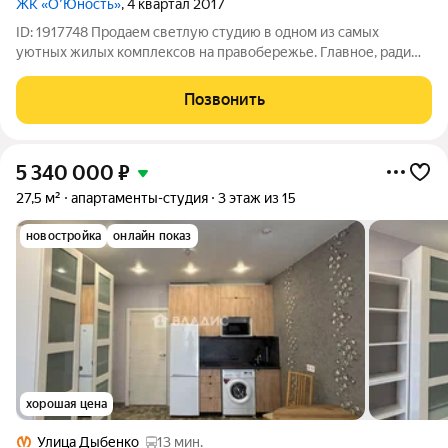
ЖК «О’Юность»
, 4 квартал 2017
ID: 1917748 Продаем светлую студию в одном из самых
уютных жилых комплексов на правобережье. Главное, ради
чего стоит приехать посмотреть, это вид. С балкона и из окна
открывается прямая панорама Невы на всю стену. Без
Позвонить
преувеличения река как на
5 340 000
₽
27,5 м²
апартаменты-студия
3 этаж из 15
новостройка
онлайн показ
хорошая цена
Улица Дыбенко
13 мин.