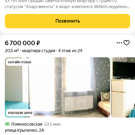
ID: 1917689 Продаю замечательную квартиру-студию со
статусом "Апартаменты" в апарт-комплексе WINGS недалеко
от метро Ул.Дыбенко. + В квартире сделан отличный ремонт,
продумано все до мелочей. + Кухонная зона оборудована всей
Позвонить
необходимой техникой
6 700 000
₽
20,5 м²
квартира-студия
4 этаж из 24
онлайн показ
хорошая цена
Ломоносовская
12 мин.
улица Крыленко
,
2А