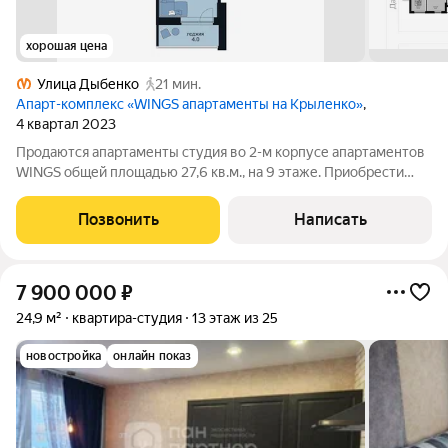
хорошая цена
Улица Дыбенко
21 мин.
Апарт-комплекс «WINGS апартаменты на Крыленко»
,
4 квартал 2023
Продаются апартаменты студия во 2-м корпусе апартаментов
WINGS общей площадью 27,6 кв.м., на 9 этаже. Приобрести
апартамент возможно в ипотеку, в рассрочку со сроком до 1,5
лет. Комплекс апартаментов "WINGS" располагается по адресу
Позвонить
Написать
улица Крыленко,
7 900 000
₽
24,9 м²
квартира-студия
13 этаж из 25
новостройка
онлайн показ