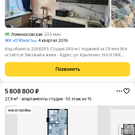
Ломоносовская
13 мин.
ЖК «О’Юность»
, 4 квартал 2016
Код объекта: 2268293. Студия 24.9 м с лоджией за 7.9 млн Всё
остаётся! Заезжай и живи - Адрес: ул. Крыленко, 1к1с4 (ЖК
«ОЮность»). 13 этаж. - Транспорт: метро «Улица Дыбенко» (7
мин. тр.), рядом КАД и Октябрьская набережная. Идеально для
Позвонить
себя или
5 808 800
₽
27,4 м²
апартаменты-студия
10 этаж из 15
новостройка