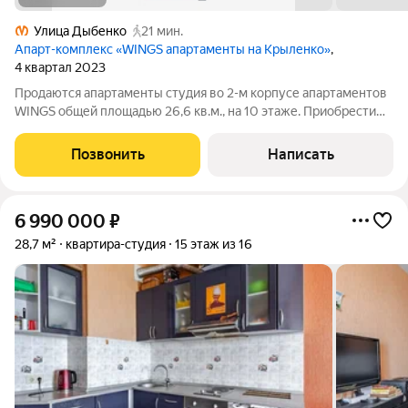
Улица Дыбенко
21 мин.
Апарт-комплекс «WINGS апартаменты на Крыленко»
,
4 квартал 2023
Продаются апартаменты студия во 2-м корпусе апартаментов
WINGS общей площадью 26,6 кв.м., на 10 этаже. Приобрести
апартамент возможно в ипотеку, в рассрочку со сроком до 1,5
лет. Комплекс апартаментов "WINGS" располагается по адресу
Позвонить
Написать
улица Крыленко,
6 990 000
₽
28,7 м²
квартира-студия
15 этаж из 16