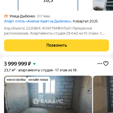
Улица Дыбенко
17 мин.
Апарт-отель «Avenue Apart на Дыбенко»
, 4 квартал 2025
Код объекта: 2225864. АПАРТАМЕНТЫ!!! Прекрасное
расположение. Апартаменты-студия 29.4 м2 на 10 этаже. С
балконом. 10 мин. пешком до метро ул. Дыбенко. Продаются
апартаменты в жилом комплексе Авеню-Апарт. Дом сдан в
Позвонить
декабре 2025, без отделки. Студия с
3 999 999
₽
23,7 м²
апартаменты-студия
17 этаж из 18
новостройка
онлайн показ