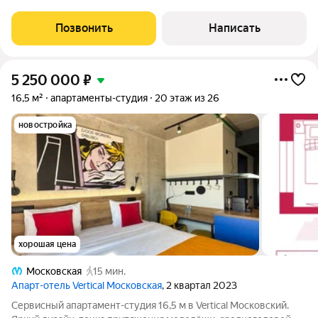
эксклюзивным дизайнерским ремонтом. Квартира
создавалась для себя с использованием качественных
Позвонить
Написать
материалов и вниманием к каждой детали. Не
5 250 000
₽
16,5 м²
апартаменты-студия
20 этаж из 26
новостройка
хорошая цена
Московская
15 мин.
Апарт-отель Vertical Московская
, 2 квартал 2023
Сервисный апартамент-студия 16,5 м в Vertical Московский.