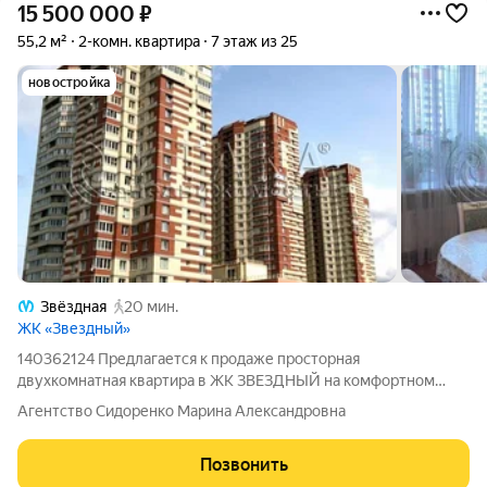
15 500 000
₽
55,2 м²
2-комн. квартира
7 этаж из 25
новостройка
Звёздная
20 мин.
ЖК «Звездный»
140362124 Предлагается к продаже просторная
двухкомнатная квартира в ЖК ЗВЕЗДНЫЙ на комфортном
седьмом этаже. Квартира состоит из двух комнат и
Агентство Сидоренко Марина Александровна
просторной кухни В комнатах окна-эркеры и элегантный
балкон на кухне. Квартира очень тёплая и тихая, окна
Позвонить