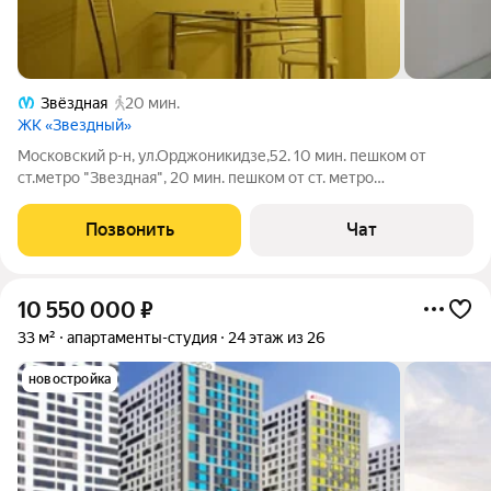
Звёздная
20 мин.
ЖК «Звездный»
Московский р-н, ул.Орджоникидзе,52. 10 мин. пешком от
ст.метро "Звездная", 20 мин. пешком от ст. метро
"Московская". Дом 2017 года постройки. Закрытая территория.
Парковка. Квартира видовая - 23 этаж. Низкие коммунальные
Позвонить
Чат
платежи. Чистая и аккуратная
10 550 000
₽
33 м²
апартаменты-студия
24 этаж из 26
новостройка