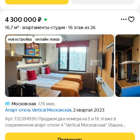
индивидуальный металлический
4 300 000
₽
16,7 м²
апартаменты-студия
16 этаж из 26
новостройка
онлайн показ
Московская
15 мин.
Апарт-отель Vertical Московская
, 2 квартал 2023
Арт. 132394590 Продаем два номера на 5 и 16 этаже в
современном апарт-отеле 4 "Vertical Московская" (башня
Ramada) Метраж номеров 16,7 кв.м. Апартаменты с
дизайнерским ремонтом приятно удивят вас своей
Позвонить