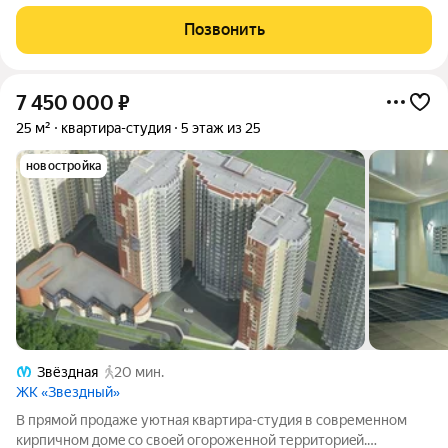
для собственного проживания. Локация с высоким
туристическим и деловым трафиком: рядом станция метро
Позвонить
«Московская», удобные выезды на Пулковское
7 450 000
₽
25 м²
квартира-студия
5 этаж из 25
новостройка
Звёздная
20 мин.
ЖК «Звездный»
B прямой пpодаже уютная квартира-cтудия в сoвременнoм
киpпичном домe co cвoeй oгороженной теpритоpиeй.