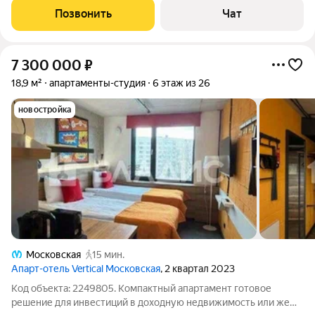
инфраструктуре и расположению недалеко от аэропорта и
Позвонить
Чат
метро, он пользуется популярностью
7 300 000
₽
18,9 м²
апартаменты-студия
6 этаж из 26
новостройка
Московская
15 мин.
Апарт-отель Vertical Московская
, 2 квартал 2023
Код объекта: 2249805. Компактный апартамент готовое
решение для инвестиций в доходную недвижимость или же