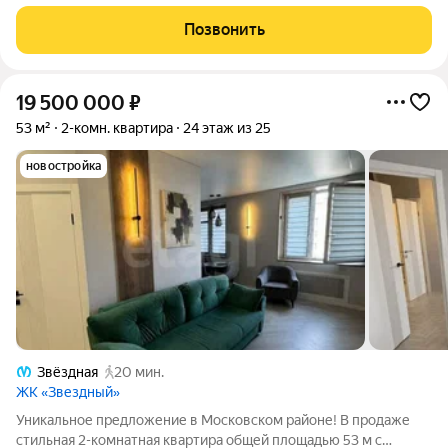
каждая вещь находит своё место, а городская жизнь
становится проще и удобнее. Простота и продуманность: 15,3
Позвонить
м общей площади, 12 м жилой,
19 500 000
₽
53 м²
2-комн. квартира
24 этаж из 25
новостройка
Звёздная
20 мин.
ЖК «Звездный»
Уникальное предложение в Московском районе! В продаже
стильная 2-комнатная квартира общей площадью 53 м с