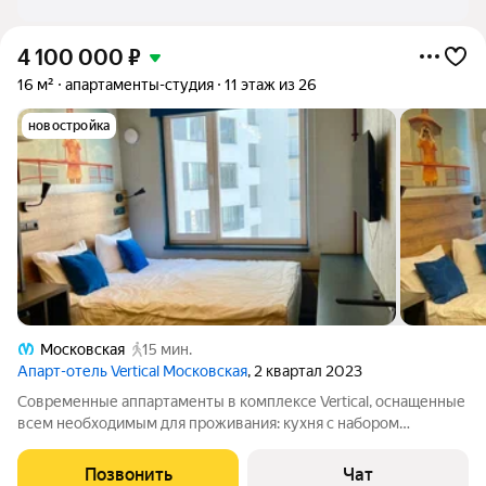
4 100 000
₽
16 м²
апартаменты-студия
11 этаж из 26
новостройка
Московская
15 мин.
Апарт-отель Vertical Московская
, 2 квартал 2023
Современные аппартаменты в комплексе Vertical, оснащенные
всем необходимым для проживания: кухня с набором
столовых приборов и посудой, телевизор, микроволновая
печь, холодильник, чайник. Новая двуспальная кровать. Есть
Позвонить
Чат