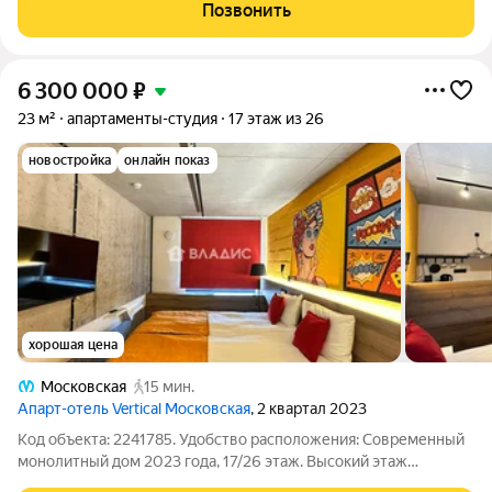
вандало-устойчивой мебелью, бытовой техникой, посудой и
Позвонить
текстилем. Установлена
6 300 000
₽
23 м²
апартаменты-студия
17 этаж из 26
новостройка
онлайн показ
хорошая цена
Московская
15 мин.
Апарт-отель Vertical Московская
, 2 квартал 2023
Код объекта: 2241785. Удобство расположения: Современный
монолитный дом 2023 года, 17/26 этаж. Высокий этаж
обеспечивает панорамный городской вид, удобная