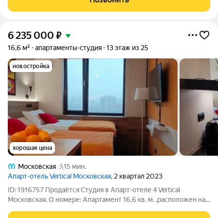
инвeстиций. Апapтaменты полнocтью
6 235 000
₽
16,6 м²
апартаменты-студия
13 этаж из 25
новостройка
хорошая цена
Московская
15 мин.
Апарт-отель Vertical Московская
, 2 квартал 2023
ID: 1916757 Продаётся Студия в Апарт-отеле 4 Vertical
Московская. О номере: Апартамент 16,6 кв. м. ,расположен на
13 этаже из 25. Номер полностью укомплектован новой