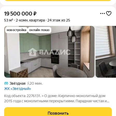
19 500 000
₽
53 м²
2-комн. квартира
24 этаж из 25
новостройка
онлайн показ
Звёздная
20 мин.
ЖК «Звездный»
Код объекта: 2276131. > О доме: Кирпично-монолитный дом
2015 года с монолитными перекрытиями. Парадная чистая и
без запаха. Тихие, спокойные соседи. Около дома открытая
парковка, так же есть гостевая. >О квартире: Балкон на 24ом
Позвонить