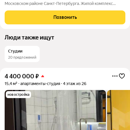
Московском районе Санкт-Петербурга. Жилой комплекс
представляет собой современный кирпично-монолитный дом.
Закрытая территория комплекса, большая отдельная детская
Позвонить
площадка, рядом новая школа и
Люди также ищут
Студии
20 предложений
4 400 000
₽
15,4 м²
апартаменты-студия
4 этаж из 26
новостройка