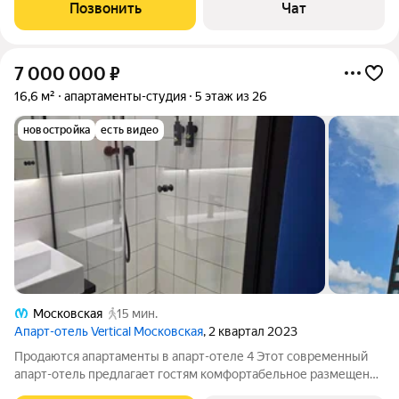
готовы к заселению или сдаче в аренду никаких
Позвонить
Чат
дополнительных вложений не требуется.
7 000 000
₽
16,6 м²
апартаменты-студия
5 этаж из 26
новостройка
есть видео
Московская
15 мин.
Апарт-отель Vertical Московская
, 2 квартал 2023
Продаются апартаменты в апарт-отеле 4 Этот современный
апарт-отель предлагает гостям комфортабельное размещение
и широкий спектр услуг. Благодаря продуманной