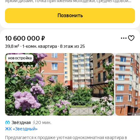
Яркий дизайн, точка притяжения молодёжи, среднегодовой
доход в районе 30 000 в месяц. О пространстве Светлая
студия на 20 этаже 26-этажного апарт-комплекса «Vertical
Позвонить
Московский» по адресу:
10 600 000
₽
39,8 м²
1-комн. квартира
8 этаж из 25
новостройка
Звёздная
20 мин.
ЖК «Звездный»
Предлагается к продаже уютная однокомнатная квартира в