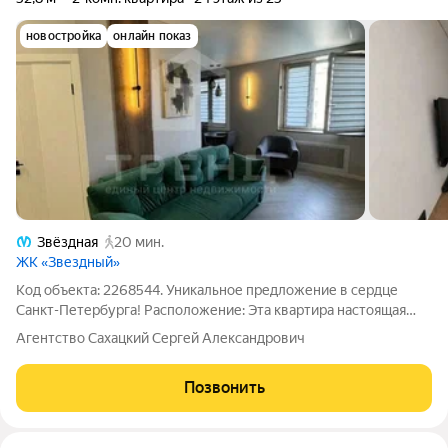
новостройка
онлайн показ
Звёздная
20 мин.
ЖК «Звездный»
Код объекта: 2268544. Уникальное предложение в сердце
Санкт-Петербурга! Расположение: Эта квартира настоящая
находка для тех, кто ценит комфорт и удобство. Жилой
Агентство Сахацкий Сергей Александрович
комплекс 2016 года постройки расположен в одном из самых
развитых районов города.
Позвонить