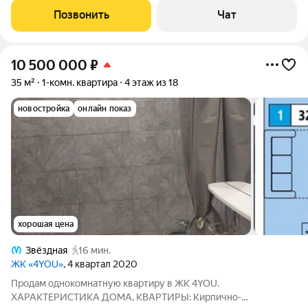
кухня 11,3кв.м. с выходом на застекленную лоджию 3,8кв.м.,
Позвонить
Чат
прихожая 6,7 кв.м., санузел
10 500 000
₽
35 м²
1-комн. квартира
4 этаж из 18
новостройка
онлайн показ
хорошая цена
Звёздная
16 мин.
ЖК «4YOU»
, 4 квартал 2020
Продам однокомнатную квартиру в ЖК 4YOU.
ХАРАКТЕРИСТИКА ДОМА, КВАРТИРЫ: Кирпично-