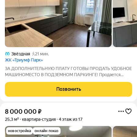
Звёздная
21 мин.
ЖК «Триумф Парк»
ЗА ДОПОЛНИТЕЛЬНУЮ ПЛАТУ ГОТОВЫ ПРОДАТЬ УДОБНОЕ
МАШИНОМЕСТО В ПОДЗЕМНОМ ПАРКИНГЕ! Продается
однокомнатная квартира в ЖК "Триумф Парк". Дом
расположен в развитом престижном Московском районе г.
Позвонить
Санкт-Петербурга. Локация одна из лучших в городе,
8 000 000
₽
25,3 м²
квартира-студия
4 этаж из 17
новостройка
онлайн показ