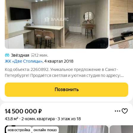
Звёздная
12 мин.
ЖК «Две Столицы»
, 4 квартал 2018
Код объекта: 2260892. Уникальное предложение в Санкт-
Петербурге! Продаётся светлая и уютная студия по адресу:
Среднерогатская улица, 20. Квартира идеально подойдёт как
для молодых специалистов, так и для студентов, а также
Позвонить
может быть выгодным
14 500 000
₽
43,8 м²
2-комн. квартира
3 этаж из 18
новостройка
онлайн показ