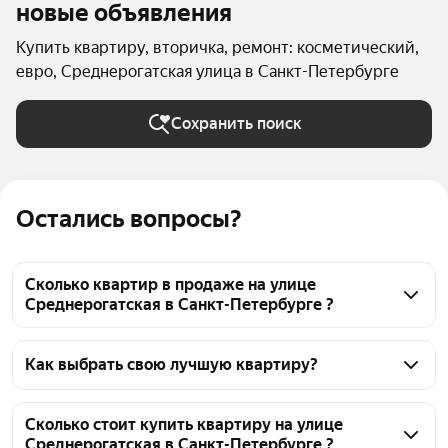
новые объявления
Купить квартиру, вторичка, ремонт: косметический,
евро, Среднерогатская улица в Санкт-Петербурге
Сохранить поиск
Остались вопросы?
Сколько квартир в продаже на улице
Среднерогатская в Санкт-Петербурге ?
На Яндекс Недвижимости в продаже на улице 
Среднерогатская в Санкт-Петербурге 37 квартир, 
Как выбрать свою лучшую квартиру?
из них 4 объявления от собственников, 33 
Чтобы купить квартиру с ремонтом во вторичке на 
объявления от агентств
улице Среднерогатская, воспользуйтесь тепловой 
Сколько стоит купить квартиру на улице
Среднерогатская в Санкт-Петербурге ?