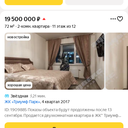
19 500 000
₽
72 м²
2-комн. квартира
11 этаж из 12
новостройка
хорошая цена
Звёздная
21 мин.
ЖК «Триумф Парк»
, 4 квартал 2017
ID: 1909885 Показы объекта будут продолжены после 13
сентября. Продается двухкомнатная квартира в ЖК" Триумф
Парк". ЖК расположен в четырех остановках от ст. метро
"Московская". Квартира двухсторонняя, окна комнаты и кухни