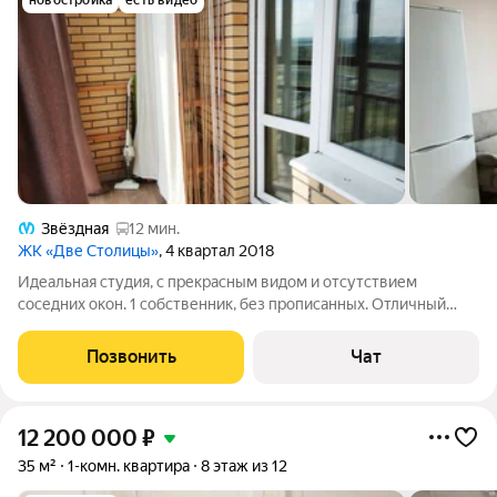
новостройка
есть видео
Звёздная
12 мин.
ЖК «Две Столицы»
, 4 квартал 2018
Идеальная студия, с прекрасным видом и отсутствием
соседних окон. 1 собственник, без прописанных. Отличный
вариант для инвестиции в аренду и как первое жильё. В
собственности квартира больше 5 лет. Локация один из
Позвонить
Чат
главных плюсов: Пулковский парк
12 200 000
₽
35 м²
1-комн. квартира
8 этаж из 12