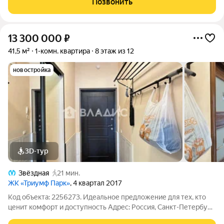
Позвонить
выходят во двор, окна
13 300 000
₽
41,5 м²
1-комн. квартира
8 этаж из 12
новостройка
3D-тур
Звёздная
21 мин.
ЖК «Триумф Парк»
, 4 квартал 2017
Код объекта: 2256273. Идеальное предложение для тех, кто
ценит комфорт и доступность Адрес: Россия, Санкт-Петербург,
Среднерогатская улица, 11 Основные характеристики: - Год