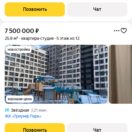
монолитный дом комфорт-класса в ЖК 4YOU от надежного
застройщика Аквилон Год постройки 2021 расположен в
Позвонить
Чат
Московском районе самый зеленый район города Дворы с
7 500 000
₽
25,9 м²
квартира-студия
5 этаж из 12
новостройка
хорошая цена
Звёздная
21 мин.
ЖК «Триумф Парк»
Позвонить
Чат