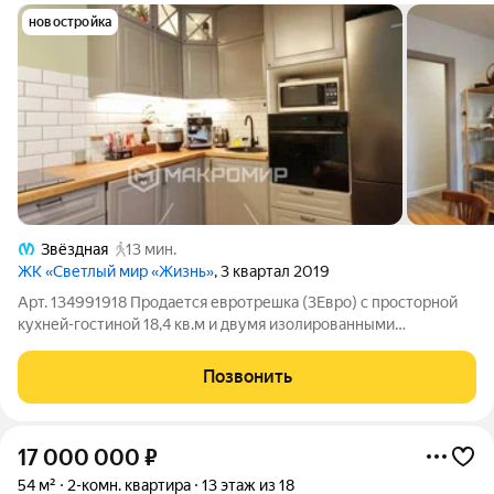
новостройка
Звёздная
13 мин.
ЖК «Светлый мир «Жизнь»
, 3 квартал 2019
Арт. 134991918 Продается евротрешка (3Евро) с просторной
кухней-гостиной 18,4 кв.м и двумя изолированными
комнатами (15,1 и 11 кв.м), 2 санузла, 2 лоджии с отделкой. ЖК
"Светлый мир Жизнь", дом 2019 г.п. - в престижном
Позвонить
Московском районе, в шаговой
17 000 000
₽
54 м²
2-комн. квартира
13 этаж из 18