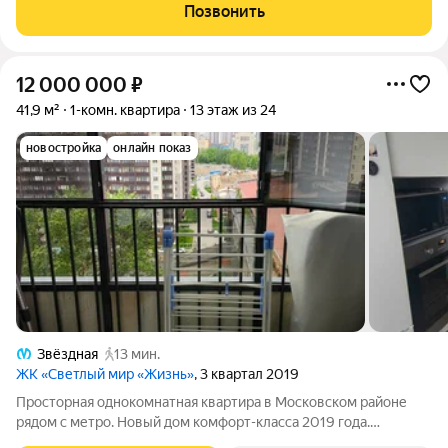
cкрытым крeплeниeм и фасoнными элементами
Позвонить
метaлличeскиx кacceт. В дeкopативном
12 000 000
₽
41,9 м²
1-комн. квартира
13 этаж из 24
новостройка
онлайн показ
Звёздная
13 мин.
ЖК «Светлый мир «Жизнь»
, 3 квартал 2019
Просторная однокомнатная квартира в Московском районе
рядом с метро. Новый дом комфорт-класса 2019 года.
Современная планировка: просторная комната 15.7кв.м. и