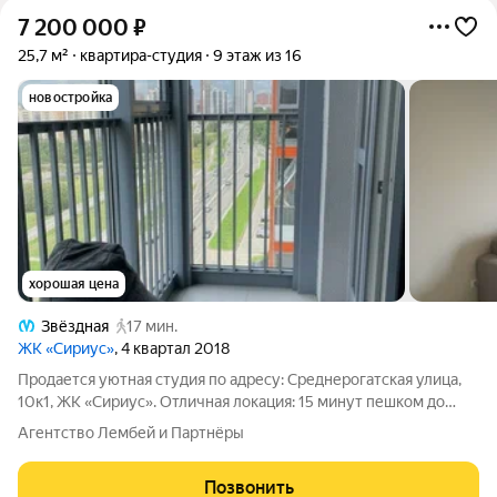
7 200 000
₽
25,7 м²
квартира-студия
9 этаж из 16
новостройка
хорошая цена
Звёздная
17 мин.
ЖК «Сириус»
, 4 квартал 2018
Продается уютная студия по адресу: Среднерогатская улица,
10к1, ЖК «Сириус». Отличная локация: 15 минут пешком до
метро «Звездная» 15 минут на автомобиле до аэропорта
Агентство Лембей и Партнёры
Пулково Удобный выезд на КАД и ЗСД О доме и районе: ЖК
«Сириус» современный
Позвонить