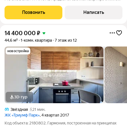
комнатой 22,7 м, где располагается зона спальни и зона для
хранения вещей. Уютная кухня-гостиная 14,4 м с мебелью из
Позвонить
Написать
массива дерева, полностью
14 400 000
₽
44,6 м²
1-комн. квартира
7 этаж из 12
новостройка
3D-тур
Звёздная
21 мин.
ЖК «Триумф Парк»
, 4 квартал 2017
Код объекта: 2180802. Гармония, построенная на принципах