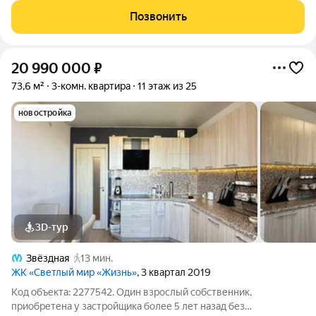
кирпичного дома 2020 года постройки. Это идеальный
Позвонить
вариант как для комфортной жизни, так и
20 990 000
₽
73,6 м²
3-комн. квартира
11 этаж из 25
новостройка
3D-тур
Звёздная
13 мин.
ЖК «Светлый мир «Жизнь»
, 3 квартал 2019
Код объекта: 2277542. Один взрослый собственник,
приобретена у застройщика более 5 лет назад без