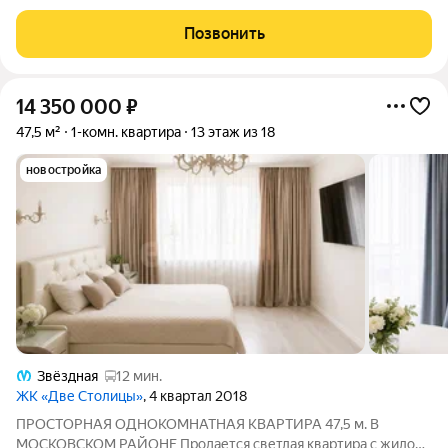
использования материнского капитала за наличные денежные
средства. В квартире нет перепланировок и
Позвонить
зарегистрированных лиц. Собственность без
14 350 000
₽
47,5 м²
1-комн. квартира
13 этаж из 18
новостройка
Звёздная
12 мин.
ЖК «Две Столицы»
, 4 квартал 2018
ПРОСТОРНАЯ ОДНОКОМНАТНАЯ КВАРТИРА 47,5 м. В
МОСКОВСКОМ РАЙОНЕ Продается светлая квартира с жилой