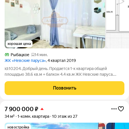
хорошая цена
Рыбацкое
14 мин.
ЖК «Невские паруса»
, 4 квартал 2019
id:10204. Добрый день. Продается 1-к квартира общей
площадью 38.6 кв.м + балкон 4.4 кв.м ЖК Невские паруса.
Станция метро Рыбацкое. Про документы: Два взрослых
собственника. Покупали у застройщика по договору ДКП.
Позвонить
Первые владельцы. Прямая продажа.
7 900 000
₽
34 м²
1-комн. квартира
10 этаж из 27
новостройка