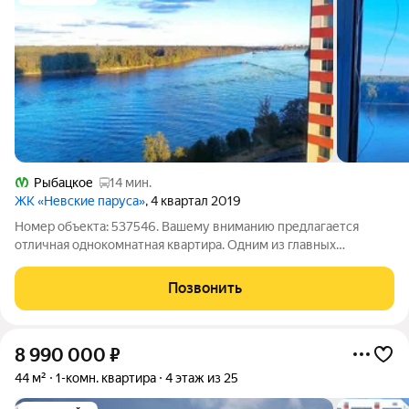
Рыбацкое
14 мин.
ЖК «Невские паруса»
, 4 квартал 2019
Номер объекта: 537546. Вашему вниманию предлагается
отличная однокомнатная квартира. Одним из главных
достоинств квартиры является вид из ее окон на Неву.
Покупатель квартиры по достоинству оценит возможность
Позвонить
круглый год наблюдать красоты нашей Невы
8 990 000
₽
44 м²
1-комн. квартира
4 этаж из 25