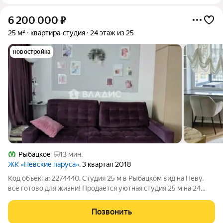
6 200 000
₽
25 м²
квартира-студия
24 этаж из 25
новостройка
Рыбацкое
13 мин.
ЖК «Невские паруса»
, 3 квартал 2018
Код объекта: 2274440. Студия 25 м в Рыбацком вид на Неву,
всё готово для жизни! Продаётся уютная студия 25 м на 24
этаже в современном монолитном ЖК (Советский проспект,
34 к2 ст1). Квартира полностью готова к заселению ремонт не
Позвонить
нужен. Главные