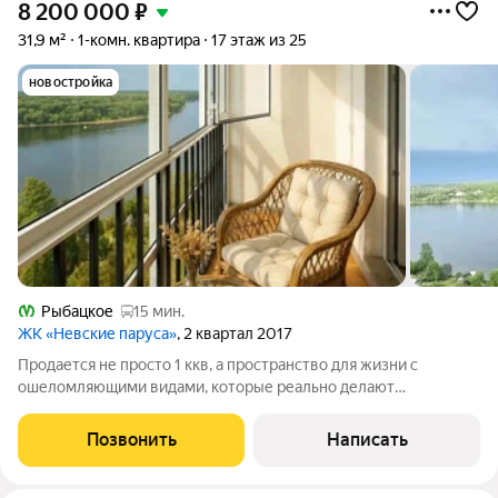
8 200 000
₽
31,9 м²
1-комн. квартира
17 этаж из 25
новостройка
Рыбацкое
15 мин.
ЖК «Невские паруса»
, 2 квартал 2017
Продается не просто 1 ккв, а пространство для жизни с
ошеломляющими видами, которые реально делают
счастливыми! В прямой продаже видовая 1 к.кв в ЖК Невские
паруса! Утром парк дышит свежестью, вечером Нева
Позвонить
Написать
переливается огнями! ХАРАКТЕРИСТИКА