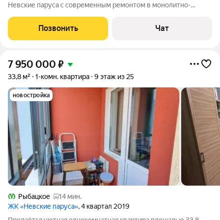
Невские паруса с современным ремонтом в монолитно-
кирпичном доме 2018 года постройки. Квартира расположена
на 25 этаже (последний), что обеспечивает прекрасный вид из
Позвонить
Чат
окон во двор и на Неву, а
7 950 000
₽
33,8 м²
1-комн. квартира
9 этаж из 25
новостройка
Рыбацкое
14 мин.
ЖК «Невские паруса»
, 4 квартал 2019