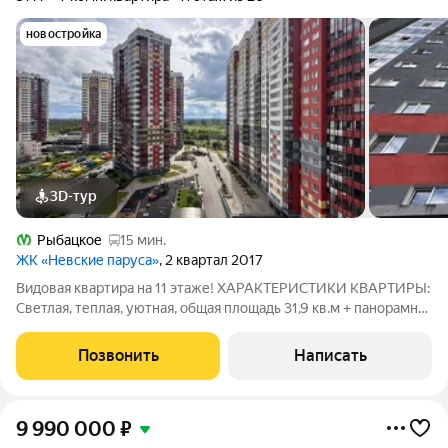
новостройка
3D-тур
Рыбацкое
15 мин.
ЖК «Невские паруса»
, 2 квартал 2017
Видовая квартира на 11 этаже! ХАРАКТЕРИСТИКИ КВАРТИРЫ:
Светлая, теплая, уютная, общая площадь 31,9 кв.м + панорамная
лоджия. Студия с полноценной перегородкой, которая
разделяет зону отдыха и зону кухни. Остаётся всё: техника и
Позвонить
Написать
мебель. С/у
9 990 000
₽