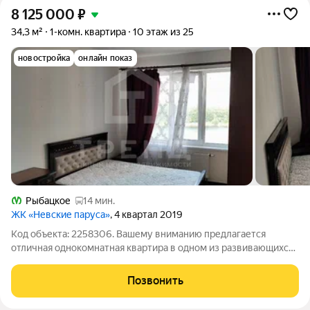
8 125 000
₽
34,3 м²
1-комн. квартира
10 этаж из 25
новостройка
онлайн показ
Рыбацкое
14 мин.
ЖК «Невские паруса»
, 4 квартал 2019
Код объекта: 2258306. Вашему вниманию предлагается
отличная однокомнатная квартира в одном из развивающихся
районов Санкт-Петербурга Усть-Славянке. Квартира
расположена на десятом этаже 25-этажного кирпично-
Позвонить
монолитного дома, построенного в 2019