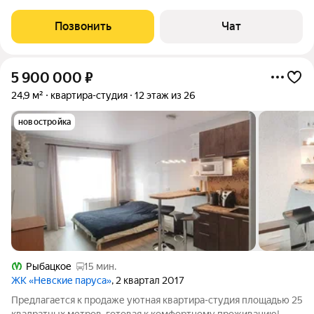
проживал. Во дворе - детский сад, спортивная площадка,
детские площадки, парковочные места. Рядом построена
Позвонить
Чат
школа. В доме - продуктовые
5 900 000
₽
24,9 м²
квартира-студия
12 этаж из 26
новостройка
Рыбацкое
15 мин.
ЖК «Невские паруса»
, 2 квартал 2017
Предлагается к продаже уютная квартира-студия площадью 25