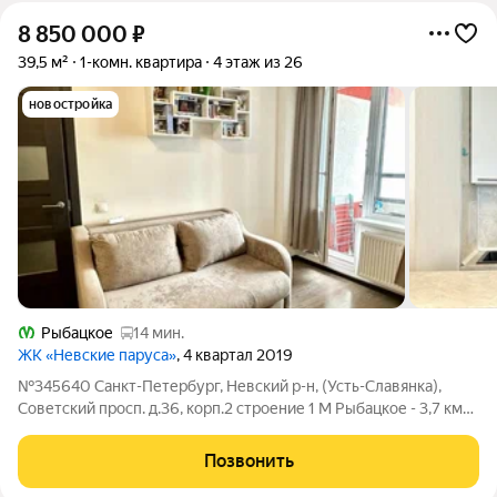
8 850 000
₽
39,5 м²
1-комн. квартира
4 этаж из 26
новостройка
Рыбацкое
14 мин.
ЖК «Невские паруса»
, 4 квартал 2019
№345640 Санкт-Петербург, Невский р-н, (Усть-Славянка),
Советский просп. д.36, корп.2 строение 1 М Рыбацкое - 3,7 км
Видовая однокомнатная квартира с видом на Неву в ЖК
«Невские паруса»! Представьте: каждое утро вы просыпаетесь
Позвонить
от мягкого света,