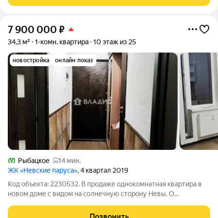
7 900 000
₽
34,3 м²
1-комн. квартира
10 этаж из 25
новостройка
онлайн показ
Рыбацкое
14 мин.
ЖК «Невские паруса»
, 4 квартал 2019
Код объекта: 2230532. В продаже однокомнатная квартира в
новом доме с видом на солнечную сторону Невы. О
КВАРТИРЕ: -Качественный современный ремонт
-Кондиционер -Без обременений -Полная стоимость в
Позвонить