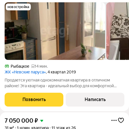
новостройка
Рыбацкое
14 мин.
ЖК «Невские паруса»
, 4 квартал 2019
Продается уютная однокомнатная квартира в отличном
районе! Эта квартира - идеальный выбор для комфортной
жизни. Она полностью меблирована и оснащена всей
необходимой техникой, включая холодильник, стиральную
Позвонить
Написать
машину, плиту и многое другое. Плюсы
7 050 000
₽
31 м²
1-комн. квартира
11 этаж из 26