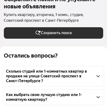
новые объявления
Купить квартиру, вторичка, 1-комн., студия,
Советский проспект в Санкт-Петербурге
Сохранить поиск
Остались вопросы?
Сколько студий или 1-комнатных квартир в
продаже на улице Советский проспект в
Санкт-Петербурге ?
На Яндекс Недвижимости в продаже на улице 
Советский проспект в Санкт-Петербурге 22 студий 
Как выбрать свою лучшую студию или 1-
комнатную квартиру?
или 1-комнатных квартиры, из них 4 объявления от 
собственников, 18 объявлений от агентств