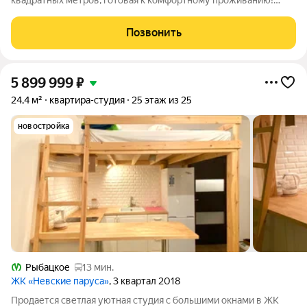
квадратных метров, готовая к комфортному проживанию!
Полностью меблированная и оборудованная современной
бытовой техникой (вся мебель и техника остается) Просторная
Позвонить
лоджия открывает вид на
5 899 999
₽
24,4 м²
квартира-студия
25 этаж из 25
новостройка
Рыбацкое
13 мин.
ЖК «Невские паруса»
, 3 квартал 2018
Продается светлая уютная студия с большими окнами в ЖК