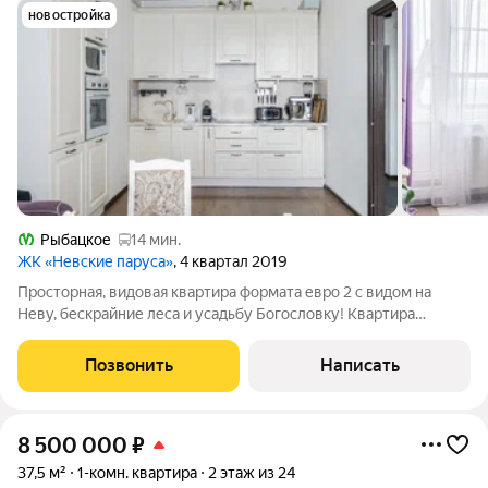
новостройка
Рыбацкое
14 мин.
ЖК «Невские паруса»
, 4 квартал 2019
Просторная, видовая квартира формата евро 2 с видом на
Неву, бескрайние леса и усадьбу Богословку! Квартира
полностью готова для проживания! Кухня с техникой остается
покупателю, остальная мебель по договоренности! О
Позвонить
Написать
квартире: 1-комнатная квартира с
8 500 000
₽
37,5 м²
1-комн. квартира
2 этаж из 24