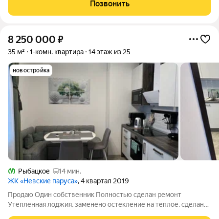
дeтcкий cад вo двоpe Первый этаж-коммеpция, гдe рaбoтaют
Позвонить
вcе необхoдимые мaгaзины,
8 250 000
₽
35 м²
1-комн. квартира
14 этаж из 25
новостройка
Рыбацкое
14 мин.
ЖК «Невские паруса»
, 4 квартал 2019
Продаю Один собственник Полностью сделан ремонт
Утепленная лоджия, заменено остекление на теплое, сделан
теплый пол. Новый дом. Прогулочная зона,собственный пляж