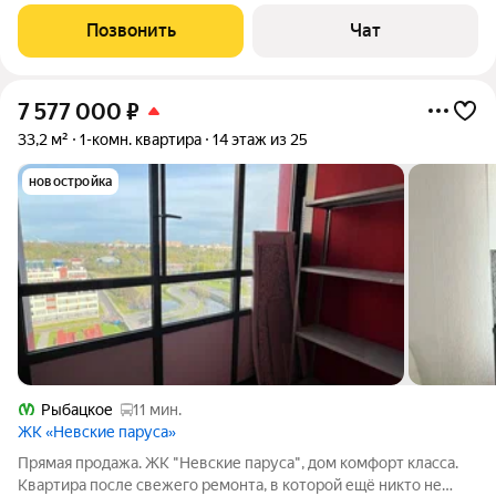
находится на 20 этаже красивого и современного монолитно-
кирпичного дома. Высота потолков 2.75 метра. До станции
Позвонить
Чат
метро Рыбацкое всего 15 минут
7 577 000
₽
33,2 м²
1-комн. квартира
14 этаж из 25
новостройка
Рыбацкое
11 мин.
ЖК «Невские паруса»
Прямая продажа. ЖК "Невские паруса", дом комфорт класса.
Квартира после свежего ремонта, в которой ещё никто не