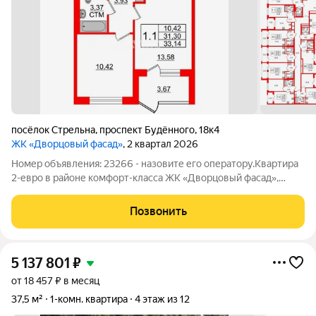
посёлок Стрельна
,
проспект Будённого
,
18к4
ЖК «Дворцовый фасад»
, 2 квартал 2026
Номер объявления: 23266 - назовите его оператору.Квартира
2-евро в районе комфорт-класса ЖК «Дворцовый фасад»,
малоэтажное строительство (всего 4 этажа), на южном берегу
Финского залива. ПЕРЕУСТУПКА. Ключи - сентябрь 2026 года!
Позвонить
Один собственник.
5 137 801
₽
от 18 457 ₽ в месяц
37,5 м²
1-комн. квартира
4 этаж из 12