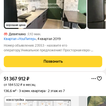
хорошая цена
Девяткино
10 мин.
Квартал «YouПитер»
, 4 квартал 2019
Номер объявления: 23553 - назовите его
оператору.Уникальное предложение! Просторная евро-
двушка 42,6м2 с отдельной кладовкой 1,6м2! Светлая,
солнечная квартира с шикарным остеклённым балконом 8,5м2
Позвонить
на Юго-Западную сторону! Кухня -гостиная 18,5м
51 367 912
₽
от 184 532 ₽ в месяц
136,6 м²
3-комн. квартира
2 этаж из 7
новостройка