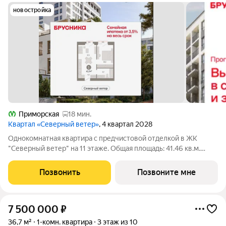
новостройка
Приморская
18 мин.
Квартал «Северный ветер»
, 4 квартал 2028
Однокомнатная квартира с предчистовой отделкой в ЖК
"Северный ветер" на 11 этаже. Общая площадь: 41.46 кв.м.
Высота потолков 2.98 м. В основу концепции проекта
«Северный ветер» легла идея деления квартала на шесть
Позвонить
Позвоните мне
кластеров активный городской, тихий
7 500 000
₽
36,7 м²
1-комн. квартира
3 этаж из 10