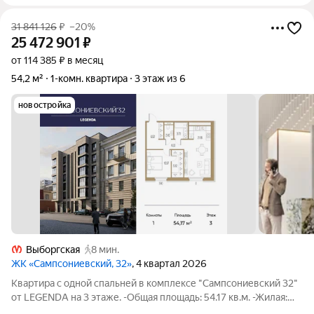
31 841 126
₽
–20%
25 472 901
₽
от 114 385 ₽ в месяц
54,2 м²
1-комн. квартира
3 этаж из 6
новостройка
Выборгская
8 мин.
ЖК «Сампсониевский, 32»
, 4 квартал 2026
Квартира с одной спальней в комплексе "Сампсониевский 32"
от LEGENDA на 3 этаже. -Общая площадь: 54.17 кв.м. -Жилая:
10.97 кв.м. -Площадь просторной кухни-столовой: 21.16 кв.м.