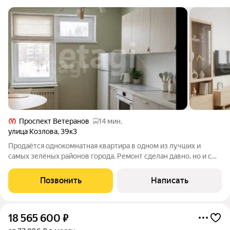
Проспект Ветеранов
14 мин.
улица Козлова
,
39к3
Продаётся однокомнатная квартира в одном из лучших и
самых зелёных районов города. Ремонт сделан давно, но и с
этим ремонтом можно заехать сразу, а можно с лёгкостью
переделать интерьер под себя. Место очень уютное,
Позвонить
Написать
спокойное и безопасное. Дом
18 565 600
₽