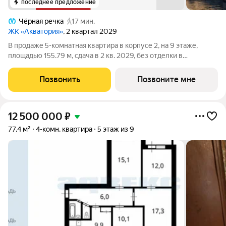
последнее предложение
Чёрная речка
17 мин.
ЖК «Акватория»
, 2 квартал 2029
В продаже 5-комнатная квартира в корпусе 2, на 9 этаже,
площадью 155.79 м, сдача в 2 кв. 2029, без отделки в
премиальном доме «Акватория» от застройщика ГК ПСК!
Премиальный дом «Акватория», возводимый на Выборгской
Позвонить
Позвоните мне
набережной у Кантемировского моста
12 500 000
₽
77,4 м²
4-комн. квартира
5 этаж из 9