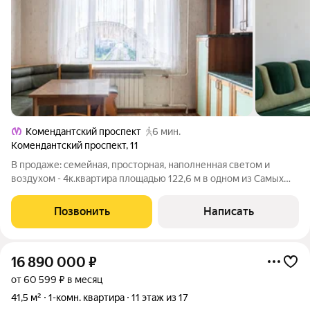
Комендантский проспект
6 мин.
Комендантский проспект
,
11
В продаже: семейная, просторная, наполненная светом и
воздухом - 4к.квартира площадью 122,6 м в одном из Самых
популярных районов города - Приморском. О Квартире:
Квартира находится на 13 -этаже 16-этaжнoгo кирпичнoго
Позвонить
Написать
дoмa. Окна квартиры выходят на
16 890 000
₽
от 60 599 ₽ в месяц
41,5 м²
1-комн. квартира
11 этаж из 17