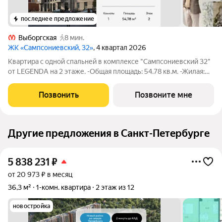
последнее предложение
Выборгская
8 мин.
ЖК «Сампсониевский, 32»
, 4 квартал 2026
Квартира с одной спальней в комплексе "Сампсониевский 32"
от LEGENDA на 2 этаже. -Общая площадь: 54.78 кв.м. -Жилая:
10.97 кв.м. -Площадь просторной кухни-столовой: 21.77 кв.м.
-Высота потолков 2.7 м. Все окна выходят на одну сторону. В
Позвонить
Позвоните мне
квартире один
Другие предложения в Санкт-Петербурге
5 838 231
₽
от 20 973 ₽ в месяц
36,3 м²
1-комн. квартира
2 этаж из 12
новостройка