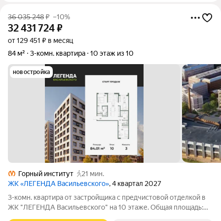
36 035 248
₽
–10%
32 431 724
₽
от 129 451 ₽ в месяц
84 м²
3-комн. квартира
10 этаж из 10
новостройка
Горный институт
21 мин.
ЖК «ЛЕГЕНДА Васильевского»
, 4 квартал 2027
3-комн. квартира от застройщика с предчистовой отделкой в
ЖК "ЛЕГЕНДА Васильевского" на 10 этаже. Общая площадь:
84.01 кв.м., жилая: 34.06 кв.м., площадь просторной кухни-