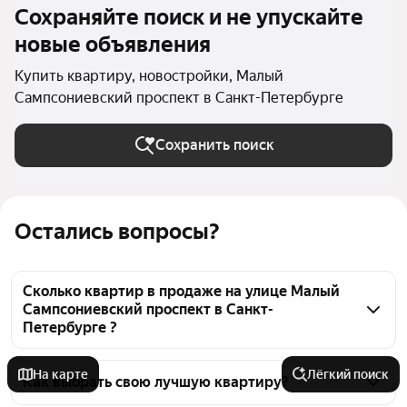
Сохраняйте поиск и не упускайте
новые объявления
Купить квартиру, новостройки, Малый
Сампсониевский проспект в Санкт-Петербурге
Сохранить поиск
Остались вопросы?
Сколько квартир в продаже на улице Малый
Сампсониевский проспект в Санкт-
Петербурге ?
На Яндекс Недвижимости в продаже на улице 
На карте
Лёгкий поиск
Малый Сампсониевский проспект в Санкт-
Как выбрать свою лучшую квартиру?
Петербурге 5 квартир 5 объявлений от 