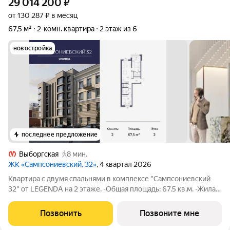
29 014 200
₽
от 130 287 ₽ в месяц
67,5 м²
2-комн. квартира
2 этаж из 6
новостройка
последнее предложение
Выборгская
8 мин.
ЖК «Сампсониевский, 32»
, 4 квартал 2026
Квартира с двумя спальнями в комплексе "Сампсониевский
32" от LEGENDA на 2 этаже. -Общая площадь: 67.5 кв.м. -Жилая:
24.84 кв.м. -Площадь просторной кухни-столовой: 22.13 кв.м.
-Высота потолков 2.7 м. Квартира - распашонка, без проходных
Позвонить
Позвоните мне
комнат, окна