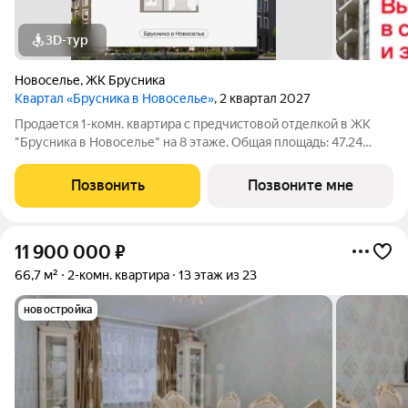
3D-тур
Новоселье
,
ЖК Брусника
Квартал «Брусника в Новоселье»
, 2 квартал 2027
Продается 1-комн. квартира с предчистовой отделкой в ЖК
"Брусника в Новоселье" на 8 этаже. Общая площадь: 47.24
кв.м., жилая: 13.8 кв.м., площадь просторной кухни-столовой:
21.4 кв.м. Все окна выходят на одну сторону. В квартире один
Позвонить
Позвоните мне
балкон, один
11 900 000
₽
66,7 м²
2-комн. квартира
13 этаж из 23
новостройка