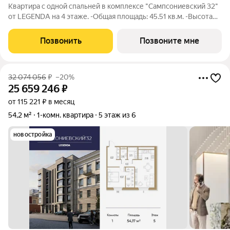
Квартира с одной спальней в комплексе "Сампсониевский 32"
от LEGENDA на 4 этаже. -Общая площадь: 45.51 кв.м. -Высота
потолков 2.7 м. Квартира реализуется напрямую от
застройщика. Обращение по данному предложению
Позвонить
Позвоните мне
осуществляется через отдел продаж
32 074 056
₽
–20%
25 659 246
₽
от 115 221 ₽ в месяц
54,2 м²
1-комн. квартира
5 этаж из 6
новостройка