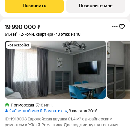
столовой: 27.26 кв.м. Квартира - распашонка, без проходных
Позвонить
Позвоните мне
комнат, окна выходят
19 990 000
₽
61,4 м²
2-комн. квартира
13 этаж из 18
новостройка
Приморская
18 мин.
ЖК «Светлый мир Я-Романтик...»
, 3 квартал 2016
ID: 1918098 Европейская двушка 61,4 м? с дизайнерским
ремонтом в ЖК «Я-Романтик». Две лоджии, кухня-гостиная