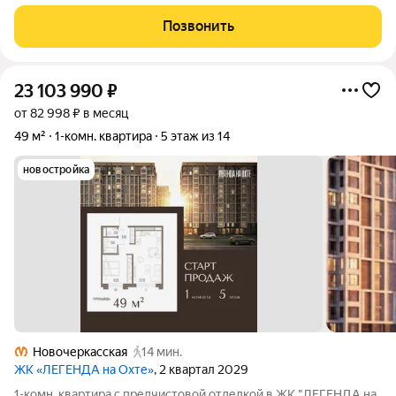
19,6 м? и мебель в подарок! Представьте: вы просыпаетесь на
13-м этаже, выходите на теплую застекленную лоджию с
Позвонить
чашкой кофе и смотрите на
23 103 990
₽
от 82 998 ₽ в месяц
49 м²
1-комн. квартира
5 этаж из 14
новостройка
Новочеркасская
14 мин.
ЖК «ЛЕГЕНДА на Охте»
, 2 квартал 2029
1-комн. квартира с предчистовой отделкой в ЖК "ЛЕГЕНДА на