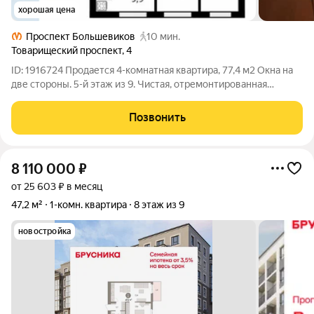
хорошая цена
Проспект Большевиков
10 мин.
Товарищеский проспект
,
4
ID: 1916724 Продается 4-комнатная квартира, 77,4 м2 Окна на
две стороны. 5-й этаж из 9. Чистая, отремонтированная
парадная. До метро «Проспект Большевиков» 10 минут
пешком. До центра города - 20 минут на машине, 35 минут на
Позвонить
общественном транспорте. В
8 110 000
₽
от 25 603 ₽ в месяц
47,2 м²
1-комн. квартира
8 этаж из 9
новостройка