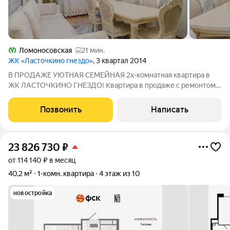
Ломоносовская
21 мин.
ЖК «Ласточкино гнездо»
, 3 квартал 2014
В ПРОДАЖЕ УЮТНАЯ СЕМЕЙНАЯ 2х-комнатная квартира в
ЖК ЛАСТОЧКИНО ГНЕЗДО! Квартира в продаже с ремонтом и
мебелью! Комфортный 13 этаж с хорошими видом и
освещенностью в течение всего дня! Удачная планировка
Позвонить
Написать
позволяет грамотно организовать пространство:
23 826 730
₽
от 114 140 ₽ в месяц
40,2 м²
1-комн. квартира
4 этаж из 10
новостройка