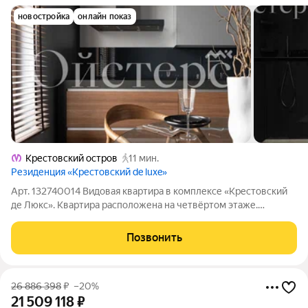
новостройка
онлайн показ
Крестовский остров
11 мин.
Резиденция «Крестовский de luxe»
Арт. 132740014 Видовая квартира в комплексе «Крестовский
де Люкс». Квартира расположена на четвёртом этаже.
Премиальная отделка, пол из кварцита, кухня Valcucine,
система вентиляции и кондиционирования, увеличенные
Позвонить
двери. Ремонт без амортизации.
26 886 398
₽
–20%
21 509 118
₽