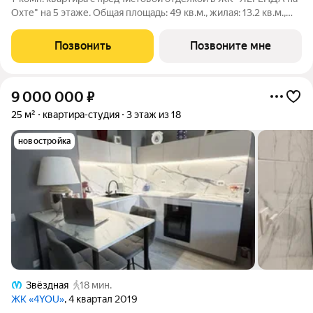
Охте" на 5 этаже. Общая площадь: 49 кв.м., жилая: 13.2 кв.м.,
площадь просторной кухни-столовой: 23.7 кв.м. Все окна
выходят на одну сторону. В квартире один раздельный
Позвонить
Позвоните мне
санузел. Высота
9 000 000
₽
25 м²
квартира-студия
3 этаж из 18
новостройка
Звёздная
18 мин.
ЖК «4YOU»
, 4 квартал 2019