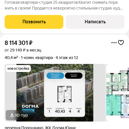
Готовая квартира-студия 25 квадратовХватит снимать пора
жить в своем! Продается невероятно стильньная студия, куда
можно переехать буквально с одним рюкзаком. Это
абсолютный move-in ready. Шикарный ремонт , чтобы вы
Позвонить
Написать
экономили сотни тысяч рублей и
8 114 301
₽
от 29 149 ₽ в месяц
40,4 м²
1-комн. квартира
4 этаж из 12
новостройка
3D-тур
деревня Порошкино
,
ЖК Догма Юкки