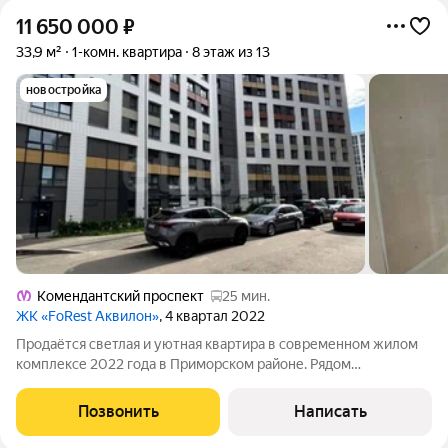
11 650 000
₽
33,9 м²
1-комн. квартира
8 этаж из 13
новостройка
Комендантский проспект
25 мин.
ЖК «FoRest Аквилон»
, 4 квартал 2022
Продаётся светлая и уютная квартира в современном жилом
комплексе 2022 года в Приморском районе. Рядом
Юнтоловский заказник, где можно гулять на свежем воздухе, а
до метро «Комендантский проспект» около 30 минут на
Позвонить
Написать
общественном транспорте. В