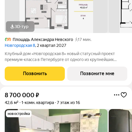
3D-тур
Площадь Александра Невского
17 мин.
Новгородская 8
, 2 квартал 2027
Клубный дом «Новгородская 8» новый статусный проект
премиум-класса в Петербурге от одного из крупнейших
федеральных девелоперов ГК ФСК. Дом расположен на тихой
Новгородской улице в районе со сложившейся
Позвонить
Позвоните мне
инфраструктурой, в непосредственной близости
8 700 000
₽
42,6 м²
1-комн. квартира
7 этаж из 16
новостройка