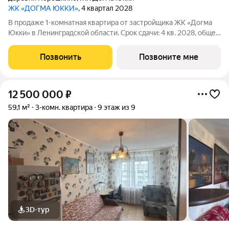
ЖК «ДОГМА ЮККИ»
, 4 квартал 2028
В продаже 1-комнатная квартира от застройщика ЖК «Догма
Юкки» в Ленинградской области. Срок сдачи: 4 кв. 2028, общей
площадью 40.43 кв.м., на 4 этаже. «Догма Юкки» это квартал с
доступной социальной инфраструктурой. Жилой комплекс
Позвонить
Позвоните мне
расположен в
12 500 000
₽
59,1 м²
3-комн. квартира
9 этаж из 9
3D-тур