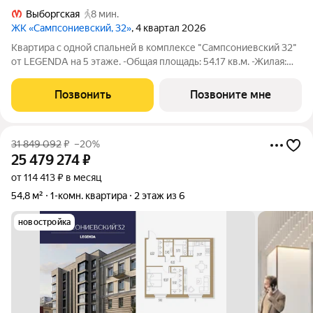
Выборгская
8 мин.
ЖК «Сампсониевский, 32»
, 4 квартал 2026
Квартира с одной спальней в комплексе "Сампсониевский 32"
от LEGENDA на 5 этаже. -Общая площадь: 54.17 кв.м. -Жилая:
10.97 кв.м. -Площадь просторной кухни-столовой: 21.16 кв.м.
-Высота потолков 2.7 м. Все окна выходят на одну сторону. В
Позвонить
Позвоните мне
квартире один
31 849 092
₽
–20%
25 479 274
₽
от 114 413 ₽ в месяц
54,8 м²
1-комн. квартира
2 этаж из 6
новостройка