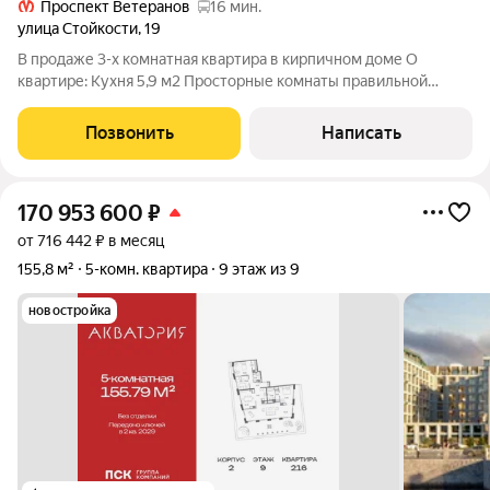
Проспект Ветеранов
16 мин.
улица Стойкости
,
19
В продаже 3-х комнатная квартира в кирпичном доме О
квартире: Кухня 5,9 м2 Просторные комнаты правильной
формы Раздельный санузел Балкон Окна на обе стороны дома
Дом теплый Хорошие соседи, везде чисто. Территория дома
Позвонить
Написать
благоустроена Во дворе
170 953 600
₽
от 716 442 ₽ в месяц
155,8 м²
5-комн. квартира
9 этаж из 9
новостройка