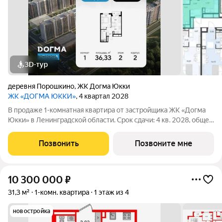
3D-тур
деревня Порошкино
,
ЖК Догма Юкки
ЖК «ДОГМА ЮККИ»
, 4 квартал 2028
В продаже 1-комнатная квартира от застройщика ЖК «Догма
Юкки» в Ленинградской области. Срок сдачи: 4 кв. 2028, общей
площадью 36.33 кв.м., на 2 этаже. «Догма Юкки» это квартал с
доступной социальной инфраструктурой. Жилой комплекс
Позвонить
Позвоните мне
расположен в
10 300 000
₽
31,3 м²
1-комн. квартира
1 этаж из 4
новостройка