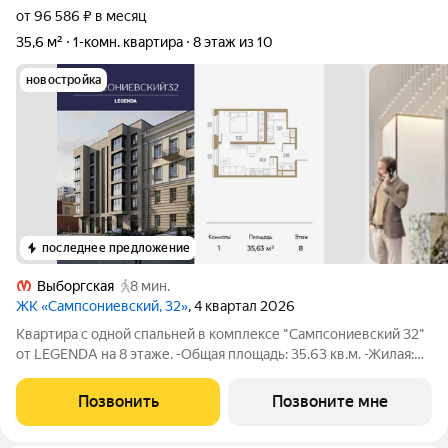
от 96 586 ₽ в месяц
35,6 м²
1-комн. квартира
8 этаж из 10
новостройка
последнее предложение
Выборгская
8 мин.
ЖК «Сампсониевский, 32»
, 4 квартал 2026
Квартира с одной спальней в комплексе "Сампсониевский 32"
от LEGENDA на 8 этаже. -Общая площадь: 35.63 кв.м. -Жилая:
11.62 кв.м. -Площадь просторной кухни-столовой: 14.91 кв.м.
-Высота потолков 2.7 м. Все окна выходят на одну сторону. В
Позвонить
Позвоните мне
квартире один