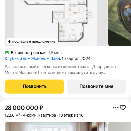
последнее предложение
Василеостровская
8 мин.
Клубный дом Монодом Лайн
, 1 квартал 2024
Расположенный в нескольких километрах от Дворцового
Моста, Monodom Line позволяет вам ощутить душу
исторического центра Санкт-Петербурга. Всего 4 минуты
пешком до метро "Василеостровская", и вы свободно
Позвонить
Позвоните мне
перемещаетесь по городу. Инфраструктура Monodom
28 000 000
₽
122,6 м²
4-комн. квартира
13 этаж из 16