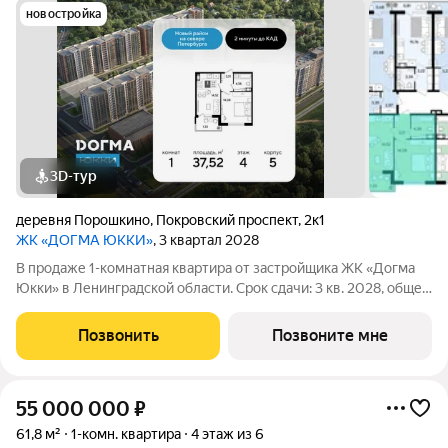
новостройка
3D-тур
деревня Порошкино
,
Покровский проспект
,
2к1
ЖК «ДОГМА ЮККИ»
, 3 квартал 2028
В продаже 1-комнатная квартира от застройщика ЖК «Догма
Юкки» в Ленинградской области. Срок сдачи: 3 кв. 2028, общей
площадью 37.52 кв.м., на 4 этаже. «Догма Юкки» это квартал с
доступной социальной инфраструктурой. Жилой комплекс
Позвонить
Позвоните мне
расположен в
55 000 000
₽
61,8 м²
1-комн. квартира
4 этаж из 6