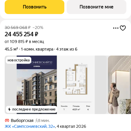
-Высота потолков 2.7 м. Все окна выходят на одну сторону. В
Позвонить
Позвоните мне
квартире один
30 569 068
₽
–20%
24 455 254
₽
от 109 815 ₽ в месяц
45,5 м²
1-комн. квартира
4 этаж из 6
новостройка
последнее предложение
Выборгская
8 мин.
ЖК «Сампсониевский, 32»
, 4 квартал 2026