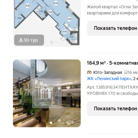
Жилой квартал «Огни За
квартирами для комфор
виды, близость к природ
проекте IV очереди пре
Показать телефон
квартиры, высотность 25
3D-тур
+
19
164,9 м² · 5-комнатн
Юго-Западная
16 ми
ЖК «Ленинский парк»
, 2
Арт. 138591634 ПЕНТХ
УРОВНЯХ 170 м свободы. 
Когда поднимаешься на 1
чище, прозрачнее, легче
Показать телефон
пентхауса понимаешь: т
+
26