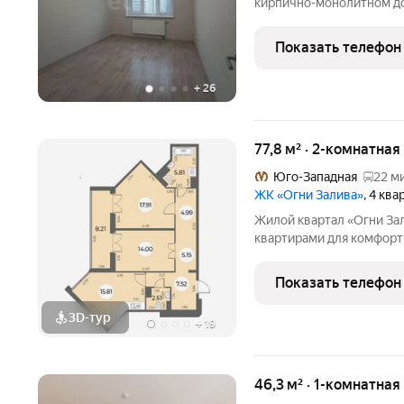
кирпично-монолитном до
районе Санкт-Петербурга
характеризуется рациона
Показать телефон
стороны,
+
26
77,8 м² · 2-комнатна
Юго-Западная
22 м
ЖК «Огни Залива»
, 4 кв
Жилой квартал «Огни За
квартирами для комфор
виды, близость к природ
проекте IV очереди пре
Показать телефон
квартиры, высотность 25
3D-тур
+
19
46,3 м² · 1-комнатная