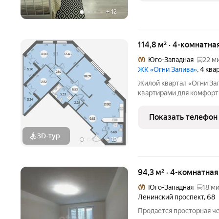
+
12
114,8 м² · 4-комнатна
Юго-Западная
22 м
ЖК «Огни Залива»
, 4 кв
Жилой квартал «Огни За
квартирами для комфор
виды, близость к природ
проекте IV очереди пре
Показать телефон
квартиры, высотность 25
3D-тур
+
19
94,3 м² · 4-комнатна
Юго-Западная
18 ми
Ленинский проспект
,
68
Продается просторная ч