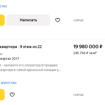
ТИКА ДОМА, КВАРТИРЫ -Монолитный
 от надёжного застройщика "ЛСР"
тство
Написать
сейчас
19 980 000
₽
 квартира · 9 этаж из 22
245 756 ₽ за м²
н.
 квартал 2017
 - назовите его оператору.В продаже
квартира в самой идеальной локации у
Ленинский парк» Жилой комплекс
мая территория,ухоженная территория с
 агентство
сейчас