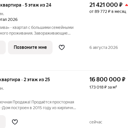
21 421 000
₽
я квартира · 5 этаж из 24
от 89 772 ₽ в месяц
ин.
артал 2026
лива» - квартал с большими семейными
тного проживания. Завораживающие
е и однородная социальная среда. В
обладают двух и трехкомнатные
Позвоните мне
6 августа 2026
16 800 000
₽
 квартира · 2 этаж из 25
173 018 ₽ за м²
н.
рочная Продажа! Продаётся просторная
 -Дом построен в 2015 году из кирпично-
что гарантирует его надёжность и
потолков 2,7м. -Общая площадь квартиры
сейчас