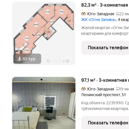
82,3 м² · 3-комнатна
Юго-Западная
22 м
ЖК «Огни Залива»
, 4 кв
Жилой квартал «Огни За
квартирами для комфор
виды, близость к природ
проекте IV очереди пре
Показать телефон
квартиры, высотность 25
3D-тур
+
19
97,1 м² · 3-комнатная
Юго-Западная
19 ми
Ленинский проспект
,
51
Код объекта: 2235990. С
трёхкомнатная квартира.
монолитных материалов, 
долговечность. -Высота 
Показать телефон
составляет