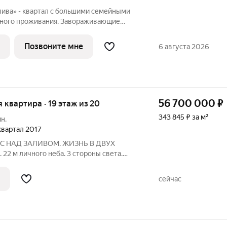
лива» - квартал с большими семейными
тного проживания. Завораживающие
е и однородная социальная среда. В
обладают двух и трехкомнатные
Позвоните мне
6 августа 2026
56 700 000
₽
ая квартира · 19 этаж из 20
343 845 ₽ за м²
н.
 квартал 2017
АУС НАД ЗАЛИВОМ. ЖИЗНЬ В ДВУХ
22 м личного неба. 3 стороны света.
9-й этаж, воздух становится другим
. А когда открываешь дверь этого
сейчас
ы