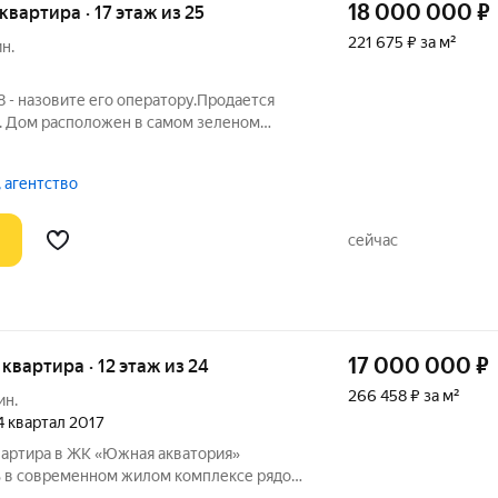
18 000 000
₽
 квартира · 17 этаж из 25
221 675 ₽ за м²
н.
 - назовите его оператору.Продается
и. Дом расположен в самом зеленом
й доступности Южно-приморский парк ,
менка . В пешей доступности от дома
 агентство
сейчас
17 000 000
₽
я квартира · 12 этаж из 24
266 458 ₽ за м²
ин.
 4 квартал 2017
вартира в ЖК «Южная акватория»
ь в современном жилом комплексе рядом