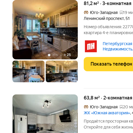
81,2 м² · 3-комнатная
Юго-Западная
19 ми
Ленинский проспект
,
51
Номер объявления: 22778
квартира 4-е планировк
районе города В шагово
Петербургская
неподалёку парк Новозна
Недвижимость,
Финский залив с
+
25
Показать телефон
63,8 м² · 2-комнатна
Юго-Западная
20 м
ЖК «Южная акватория»
,
Продаётся просторная к
Откройте для себя жизн