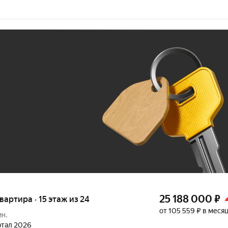
Ж
До 100 тыс. ₽
25 188 000
₽
квартира · 15 этаж из 24
от 105 559 ₽ в меся
ин.
артал 2026