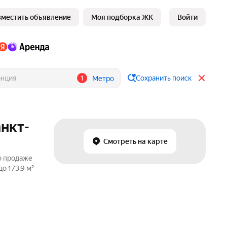
зместить объявление
Моя подборка ЖК
Войти
1
Сохранить поиск
Метро
анкт-
Смотреть на карте
о продаже
о 173,9 м²