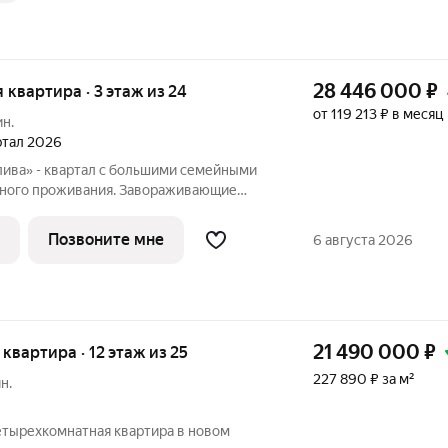
28 446 000
₽
я квартира · 3 этаж из 24
от 119 213 ₽ в месяц
ин.
артал 2026
лива» - квартал с большими семейными
тного проживания. Завораживающие
е и однородная социальная среда. В
обладают двух и трехкомнатные
Позвоните мне
6 августа 2026
21 490 000
₽
я квартира · 12 этаж из 25
227 890 ₽ за м²
н.
етырехкомнатная квартира в новом