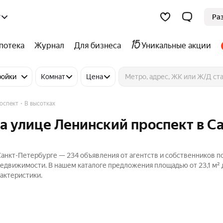
г
Ра
потека
Журнал
Для бизнеса
Уникальные акции
ройки
Комнат
Цена
оспект
В высотках
а улице Ленинский проспект в С
Санкт-Петербурге — 234 объявления от агентств и собственников п
Недвижимости. В нашем каталоге предложения площадью от 23,1 м² д
актеристики.