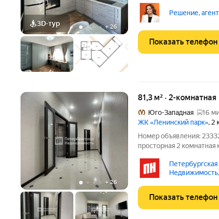
с заливом ХАРАКТЕРИС
дом 2017 года постройки
Решение, аген
-Закрытая территория
3D-тур
+
26
Показать телефон
81,3 м² · 2-комнатная
Юго-Западная
16 ми
ЖК «Ленинский парк»
, 2
Номер объявления: 23332
просторная 2 комнатная 
Финского залива в ЖК «
Петербургская
комфорт класса,охраняе
Недвижимость,
ландшафтным
+
26
Показать телефон