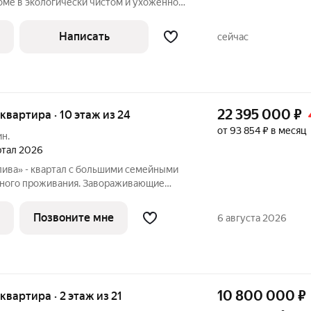
ме в экологически чистом и ухоженном
 недалеко от Финского залива. Объект
льной планировкой, окна выходят на две
Написать
сейчас
22 395 000
₽
я квартира · 10 этаж из 24
от 93 854 ₽ в месяц
ин.
артал 2026
лива» - квартал с большими семейными
тного проживания. Завораживающие
е и однородная социальная среда. В
обладают двух и трехкомнатные
Позвоните мне
6 августа 2026
10 800 000
₽
 квартира · 2 этаж из 21