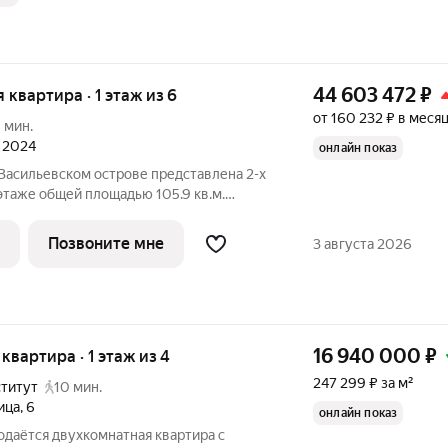
44 603 472
₽
я квартира · 1 этаж из 6
от 160 232 ₽ в меся
 мин.
л 2024
онлайн показ
Васильевском острове представлена 2-х
 этаже общей площадью 105.9 кв.м.
ез отделки, со свободной планировкой.
 воплотить дизайн-проект в
Позвоните мне
3 августа 2026
16 940 000
₽
 квартира · 1 этаж из 4
247 299 ₽ за м²
ститут
10 мин.
ица
,
6
онлайн показ
родаётся двухкомнатная квартира с