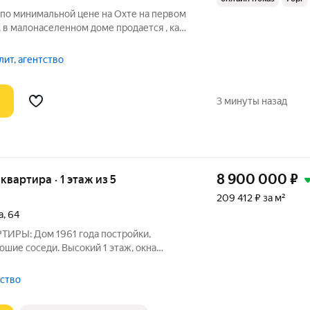
 по минимальной цене на Охте на первом
, в малонаселенном доме продается , как
 составе большого помещения (312
онт полов, потолков и коммуникаций ,
ит, агентство
3 минуты назад
8 900 000
₽
 квартира · 1 этаж из 5
209 412 ₽ за м²
а
,
64
а постройки,
Высокий 1 этаж, окна
 площадь квартиры:
тство
ать жилое