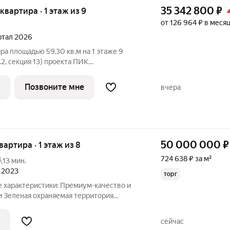
35 342 800
₽
 квартира · 1 этаж из 9
от 126 964 ₽ в меся
артал 2026
ра площадью 59.30 кв.м на 1 этаже 9
2, секция 13) проекта ПИК
лый просторный подъезд на уровне
ланировка, большие окна.
Позвоните мне
вчера
одится в центре
50 000 000
₽
квартира · 1 этаж из 8
724 638 ₽ за м²
13 мин.
л 2023
торг
тики: Премиум-качество и
рия
оде Собственная пляжная
нной планировкой: просторная кухня-
сейчас