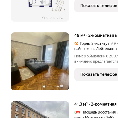
панорамные окна. Панор
Показать телефон
визуального воздуха. Ок
+
26
48 м² · 2-комнатная к
Горный институт
9 
набережная Лейтенанта
Номер объявления: 2097
вниманию предлагается в
Панорамные окна из двух
захватывающий вид на Н
Показать телефон
центр города. Историче
+
18
41,3 м² · 2-комнатная
Площадь Восстания
улица Моисеенко
,
7/40