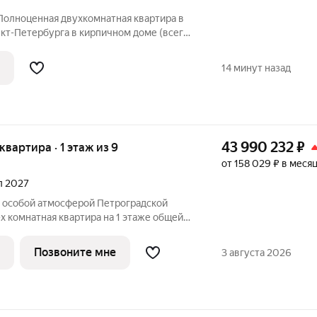
 Полноценная двухкомнатная квартира в
кт-Петербурга в кирпичном доме (всего
 Классическая планировка квартиры, окна
ытый двор. ПРО ДОМ: ЖБ перекрытия,
14 минут назад
43 990 232
₽
 квартира · 1 этаж из 9
от 158 029 ₽ в меся
ал 2027
с особой атмосферой Петроградской
х комнатная квартира на 1 этаже общей
 корпусе КЛАССИК (KLASSIK)
е квартиры для ценителей формата
Позвоните мне
3 августа 2026
вокруг