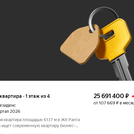
Ж
До 100 тыс. ₽
25 691 400
₽
 квартира · 1 этаж из 4
от 107 669 ₽ в меся
езиденс
вартал 2026
 квартира площадью 61,17 м в ЖК Ранта
В планировке предусмотрены: