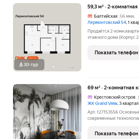
59,3 м² · 2-комнатная
Балтийская
6 мин.
Лермонтовский 54
, 1 кв
Продаётся 2-комн.кварти
этажного дома (Корпус 2.
Лермонтовский 54. Свет
земли, функциональная п
Показать телефон
«Лермонтовский 54» нах
3D-тур
+
8
69 м² · 2-комнатная 
Крестовский остров
ЖК Grand View
, 3 кварта
Арт. 127153556 Основные характерис
современные технологии Зеленая охраняемая террито
Ухоженная набережная с выходом к в
зона Квартира с продума
Показать телефон
гостиная,