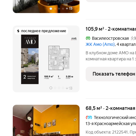
+
15
105,9 м² · 2-комнатна
последнее предложение
Василеостровская
9
ЖК Амо (Amo)
, 4 кварта
В клубном доме AMO на 
комнатная квартира на 1
Квартира предлагается б
Пространство позволяет
Показать телефон
соответствии с Вашим
+
13
68,5 м² · 2-комнатная
Технологический ин
13-я Красноармейская ул
Код объекта: 2122541. П