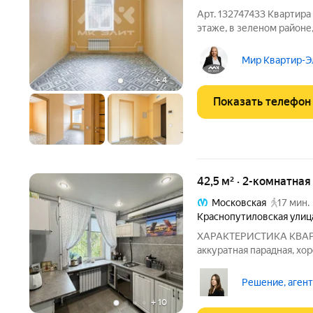
Арт. 132747433 Квартира
этаже, в зеленом районе
отдельный объект или в
метров), произведен рем
Мир Квартир-Эл
заменены
+
4
Показать телефон
42,5 м² · 2-комнатная
Московская
17 мин.
Краснопутиловская улиц
ХАРАКТЕРИСТИКА КВАРТИРЫ: Дом 1961 год
аккуратная парадная, хорошие соседи. 
выходят в зеленый двор без машин. Общая
42.5 кв.м.; Эргономичная планировка, позволяющая
Решение, аген
функционально зониров
+
10