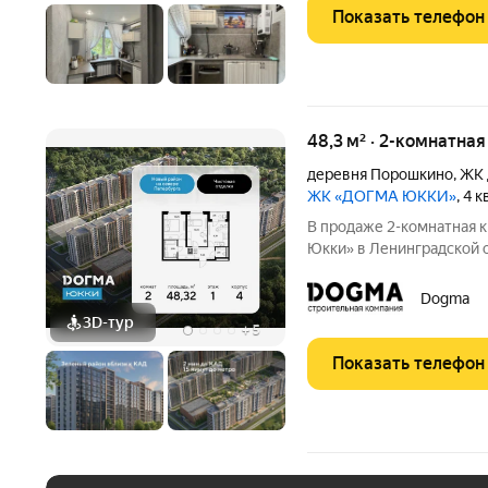
Показать телефон
48,3 м² · 2-комнатная
деревня Порошкино
,
ЖК 
ЖК «ДОГМА ЮККИ»
, 4 
В продаже 2-комнатная 
Юкки» в Ленинградской об
площадью 48.32 кв.м., на 1 этаж
доступной социальной и
Dogma
расположен в
3D-тур
+
5
Показать телефон