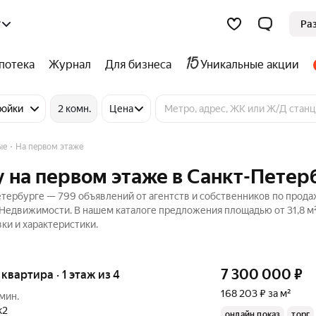
г
Ра
потека
Журнал
Для бизнеса
Уникальные акции
ройки
2 комн.
Цена
ые
На первом этаже
 на первом этаже в Санкт-Петер
тербурге — 799 объявлений от агентств и собственников по прод
 Недвижимости. В нашем каталоге предложения площадью от 31,8 м
ки и характеристики.
7 300 000
₽
 квартира · 1 этаж из 4
168 203 ₽ за м²
 мин.
к2
онлайн показ
торг