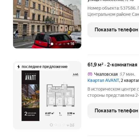
Номер объекта: 537586.
Центральном районе Сан
девять квартир в доме).
выходят в зелёный закр
Показать телефон
Два входа
+
16
61,9 м² · 2-комнатная
последнее предложение
Чкаловская
7 мин.
Квартал AVANT
, 2 кварт
В историческом центре 
стороны представлена 2-
площадью 61.87 кв.м. В
представлены уникальны
Показать телефон
премиум. Пространство 
+
26