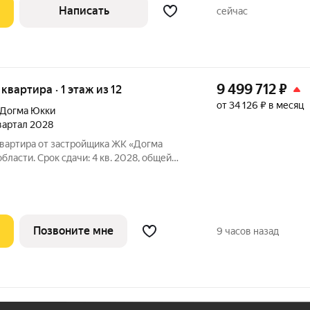
Написать
сейчас
9 499 712
₽
 квартира · 1 этаж из 12
от 34 126 ₽ в месяц
Догма Юкки
квартал 2028
квартира от застройщика ЖК «Догма
ласти. Срок сдачи: 4 кв. 2028, общей
е. «Догма Юкки» это квартал с
нфраструктурой. Жилой комплекс
Позвоните мне
9 часов назад