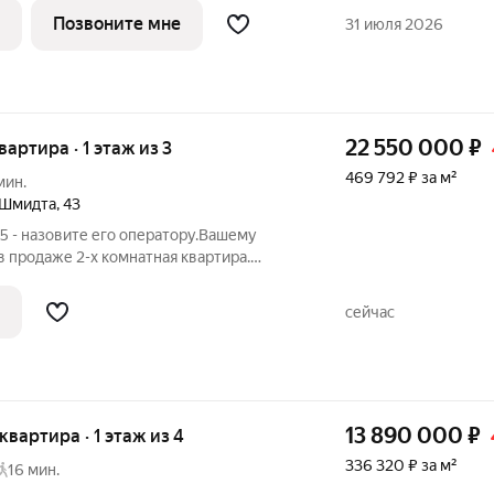
амные окна дают больше света и
Позвоните мне
31 июля 2026
на
22 550 000
₽
вартира · 1 этаж из 3
469 792 ₽ за м²
мин.
 Шмидта
,
43
5 - назовите его оператору.Вашему
 продаже 2-х комнатная квартира.
 комнат и из кухни открывают
еву, разводные мосты и исторический
сейчас
ский
13 890 000
₽
 квартира · 1 этаж из 4
336 320 ₽ за м²
16 мин.