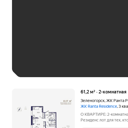
ЕЖЕМЕСЯЧНЫЙ ПЛАТЁ
До 30 тыс. ₽
До 50 тыс. ₽
До 70 тыс. ₽
Больше 100 тыс. ₽
61,2 м² · 2-комнатная
Зеленогорск
,
ЖК Ранта Р
ЖК Ranta Residence
, 3 к
О КВАРТИРЕ: 2-комнатная
Резиденс лот для тех, кто ищет современную квартиру бизнес-
класса в Зеленогорске. 