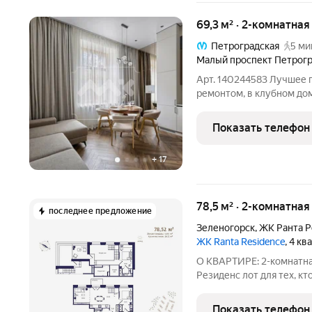
69,3 м² · 2-комнатна
Петроградская
5 ми
Малый проспект Петрогр
Арт. 140244583 Лучшее 
ремонтом, в клубном до
1955 году в неоклассич
Шретером, продолжателе
Показать телефон
году была
+
17
78,5 м² · 2-комнатна
последнее предложение
Зеленогорск
,
ЖК Ранта Р
ЖК Ranta Residence
, 4 к
О КВАРТИРЕ: 2-комнатна
Резиденс лот для тех, кто ищет современную квартиру бизнес-
класса в Зеленогорске. 
двухуровневый формат, т
Показать телефон