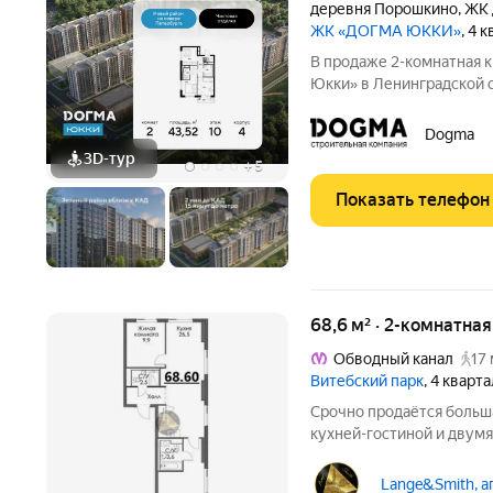
деревня Порошкино
,
ЖК 
ЖК «ДОГМА ЮККИ»
, 4 
В продаже 2-комнатная 
Юкки» в Ленинградской об
площадью 43.52 кв.м., на 10 эт
доступной социальной и
Dogma
расположен в
3D-тур
+
5
Показать телефон
68,6 м² · 2-комнатна
Обводный канал
17 
Витебский парк
, 4 кварт
Срочно продаётся больш
кухней-гостиной и двум
площадью 68.6 м2 в нов
на Лиговском проспекте.
Lange&Smith, а