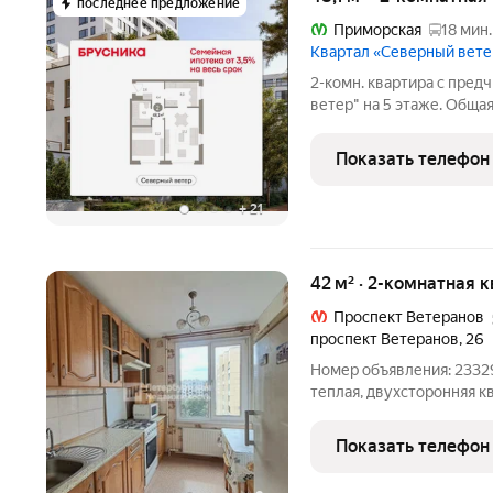
последнее предложение
Приморская
18 мин.
Квартал «Северный вете
2-комн. квартира с пред
ветер" на 5 этаже. Общая 
площадь кухни: 8 кв.м. У
любителям тишины и пан
Показать телефон
совмещенный
+
21
42 м² · 2-комнатная 
Проспект Ветеранов
проспект Ветеранов
,
26
Номер объявления: 23329
теплая, двухсторонняя к
с м. Проспект Ветеранов
Вокруг много зелени, ти
Показать телефон
находятся