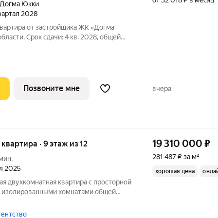
от 32 018 ₽ в месяц
Догма Юкки
квартал 2028
квартира от застройщика ЖК «Догма
ласти. Срок сдачи: 4 кв. 2028, общей
аже. «Догма Юкки» это квартал с
нфраструктурой. Жилой комплекс
Позвоните мне
вчера
19 310 000
₽
я квартира · 9 этаж из 12
281 487 ₽ за м²
мин.
ал 2025
хорошая цена
онла
ая двухкомнатная квартира с просторной
я изолированными комнатами общей
ом жилом комплексе, в зеленом квартале
 Цельный, обжитый квартал с развитой
гентство