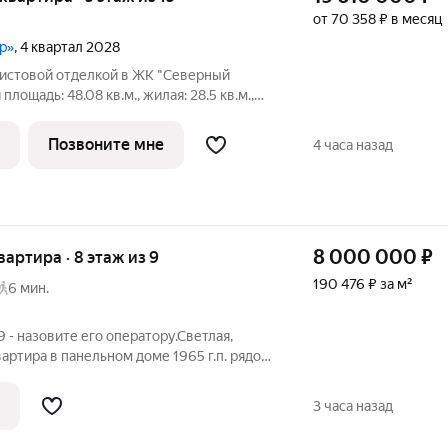
от 70 358 ₽ в месяц
р»
, 4 квартал 2028
чистовой отделкой в ЖК "Северный
площадь: 48.08 кв.м., жилая: 28.5 кв.м.,
гловая квартира, идеально подойдет
орамных видов. В квартире один
Позвоните мне
4 часа назад
8 000 000
₽
квартира · 8 этаж из 9
190 476 ₽ за м²
6 мин.
 - назовите его оператору.Светлая,
вартира в панельном доме 1965 г.п. рядом
. Чистый подъезд, хорошие соседи.
хий и уютный двор. В пешей доступности
3 часа назад