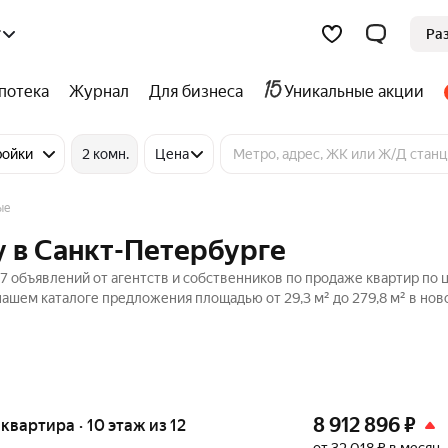
г
Ра
потека
Журнал
Для бизнеса
Уникальные акции
ройки
2 комн.
Цена
ые
у в Санкт-Петербурге
 объявлений от агентств и собственников по продаже квартир по 
ашем каталоге предложения площадью от 29,3 м² до 279,8 м² в нов
8 912 896
₽
я квартира · 10 этаж из 12