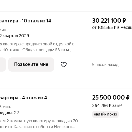
30 221 100
₽
квартира · 10 этаж из 14
от 108 565 ₽ в меся
мин.
 2 квартал 2029
я квартира с предчистовой отделкой в
 10 этаже. Общая площадь: 63 кв.м.,
дь просторной кухни-столовой: 23.6 кв.м.
все окна выходят на одну сторону. В
Позвоните мне
5 часов назад
25 500 000
₽
квартира · 4 этаж из 4
364 286 ₽ за м²
3 мин.
оедова
,
22
онлайн показ
аем 2-комнатную квартиру площадью 70
ости от Казанского собора и Невского