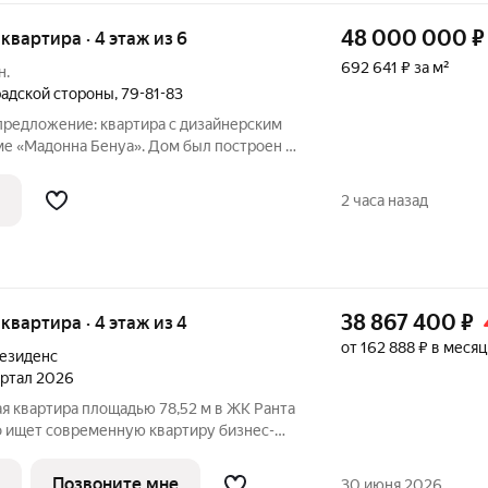
48 000 000
₽
я квартира · 4 этаж из 6
692 641 ₽ за м²
н.
адской стороны
,
79-81-83
предложение: квартира с дизайнерским
ме «Мадонна Бенуа». Дом был построен в
еском стиле архитектором Логином
м знаменитой династии Бенуа. В 2023
2 часа назад
38 867 400
₽
я квартира · 4 этаж из 4
от 162 888 ₽ в месяц
езиденс
вартал 2026
я квартира площадью 78,52 м в ЖК Ранта
В планировке предусмотрены:
ерраса 8,24 м, панорамные окна,
Позвоните мне
30 июня 2026