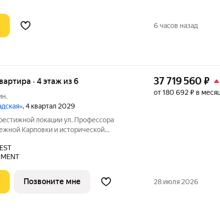
6 часов назад
37 719 560
₽
квартира · 4 этаж из 6
от 180 692 ₽ в меся
ин.
адская»
, 4 квартал 2029
ой локации ул. Профессора
режной Карповки и исторической
ой стороны. Из окон открываются виды
EST
ь и реку Карповку. В пешей доступности
PMENT
Позвоните мне
28 июля 2026