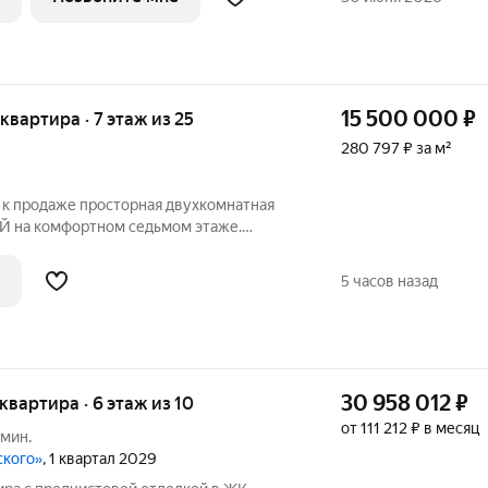
15 500 000
₽
 квартира · 7 этаж из 25
280 797 ₽ за м²
 к продаже просторная двухкомнатная
Й на комфортном седьмом этаже.
х комнат и просторной кухни В комнатах
й балкон на кухне. Квартира очень
5 часов назад
30 958 012
₽
 квартира · 6 этаж из 10
от 111 212 ₽ в месяц
 мин.
ского»
, 1 квартал 2029