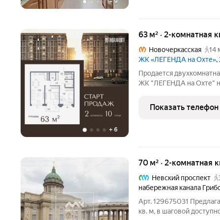
+
9
63 м² · 2-комнатная 
Новочеркасская
14 
ЖК «ЛЕГЕНДА на Охте»
,
Продается двухкомнатна
ЖК "ЛЕГЕНДА на Охте" на
жилая: 24.5 кв.м., площа
Комнаты изолированные, 
Показать телефон
квартире
+
6
70 м² · 2-комнатная 
Невский проспект
набережная канала Гриб
Арт. 129675031 Предлаг
кв. м, в шаговой доступн