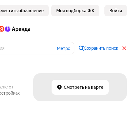
зместить объявление
Моя подборка ЖК
Войти
Сохранить поиск
Метро
цене от
Смотреть на карте
остройках