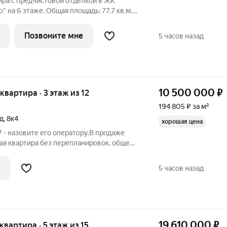
ира с предчистовой отделкой в ЖК
 на 6 этаже. Общая площадь: 77.7 кв.м.,
адь просторной кухни-столовой: 27.38
нка, без проходных комнат, окна выходят
Позвоните мне
5 часов назад
10 500 000
₽
 квартира · 3 этаж из 12
194 805 ₽ за м²
д
,
8к4
хорошая цена
 - назовите его оператору.В продаже
ая квартира без перепланировок, общей
асположенная на выгодном и комфортном
анельного дома улучшенной 137-й серии,
5 часов назад
19 610 000
₽
 квартира · 5 этаж из 15