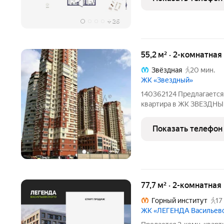
гардеробная,
+
26
55,2 м² · 2-комнатная
Звёздная
20 мин.
ЖК «Звездный»
140362124 Предлагается
квартира в ЖК ЗВЕЗДНЫ
Квартира состоит из дву
окна-эркеры и элегантны
Показать телефон
тёплая и тихая, окна
+
17
77,7 м² · 2-комнатная
Горный институт
17
ЖК «ЛЕГЕНДА Васильев