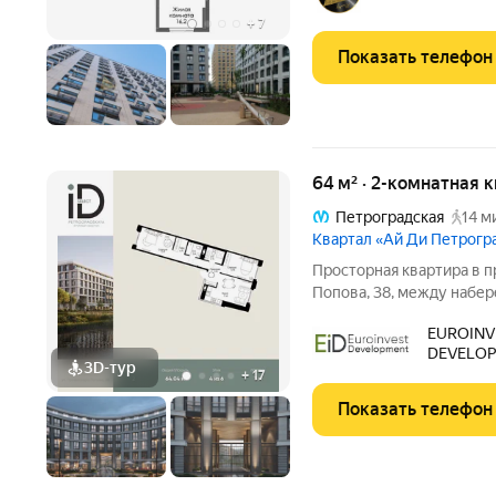
+
7
Показать телефон
64 м² · 2-комнатная 
Петроградская
14 м
Квартал «Ай Ди Петрогр
Просторная квартира в престижн
Попова, 38, между набе
застройкой Петроградск
EUROINV
на Иоанновский монастыр
DEVELO
метро
3D-тур
+
17
Показать телефон