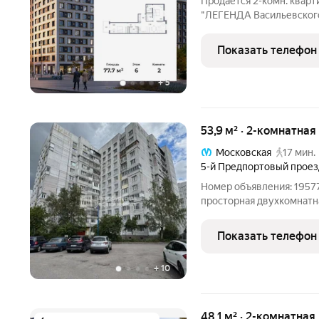
Продается 2-комн. кварт
"ЛЕГЕНДА Васильевского"
жилая: 30.18 кв.м., площ
кв.м. Квартира - распашо
Показать телефон
на
+
5
53,9 м² · 2-комнатная
Московская
17 мин.
5-й Предпортовый проез
Номер объявления: 19577
просторная двухкомнатн
площадью 53,9 кв. м, р
3-м этаже 12-этажного п
Показать телефон
1979 года
+
10
48,1 м² · 2-комнатная