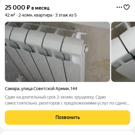
25 000
₽
в месяц
42 м²
2-комн. квартира
3 этаж из 5
Самара
,
улица Советской Армии
,
144
Сдаю на длительный срок 2-хкомн. хрущевку. Сдаю
самостоятельно, риэлторов с предложениями услуг по сдаче
прошу не звонить. Квартира в жилом состоянии, напротив
Экономического университета, рядом Педагогический
Позвонить
университет, в шаговой доступности