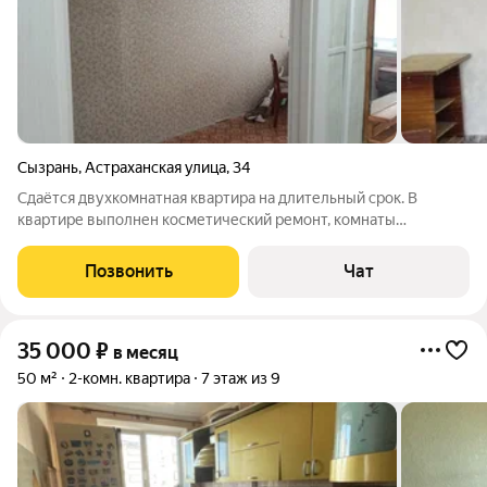
Сызрань
,
Астраханская улица
,
34
Сдаётся двухкомнатная квартира на длительный срок. В
квартире выполнен косметический ремонт, комнаты
изолированные. В наличии холодильник и плита . Раздельный
санузел. Парковка открытая во дворе, что удобно для
Позвонить
Чат
владельцев автомобилей. Разрешено
35 000
₽
в месяц
50 м²
2-комн. квартира
7 этаж из 9