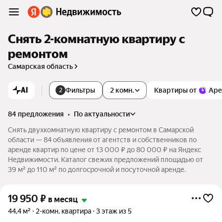
Снять 2-комнатную квартиру с
ремонтом
Самарская область
AI
Фильтры
2 комн.
Квартиры от
Аре
2
84 предложения
•
по актуальности
Снять двухкомнатную квартиру с ремонтом в Самарской
области — 84 объявления от агентств и собственников по
аренде квартир по цене от 13 000 ₽ до 80 000 ₽ на Яндекс
Недвижимости. Каталог свежих предложений площадью от
39 м² до 110 м² по долгосрочной и посуточной аренде.
19 950
₽
в месяц
44,4 м²
2-комн. квартира
3 этаж из 5