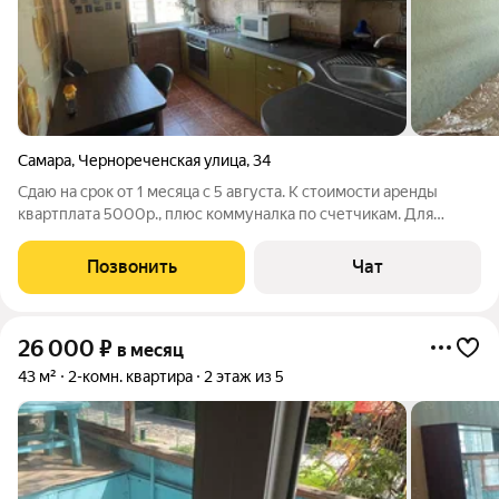
Самара
,
Чернореченская улица
,
34
Сдаю на срок от 1 месяца с 5 августа. К стоимости аренды
квартплата 5000р., плюс коммуналка по счетчикам. Для
риэлторов показы не устраиваю, только с потенциальным
арендатором. Две комнаты в трехкомнатной квартире, не
Позвонить
Чат
угловая, рядом школы, садики,
26 000
₽
в месяц
43 м²
2-комн. квартира
2 этаж из 5