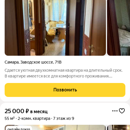
Самара
,
Заводское шоссе
,
71В
Сдаeтcя уютнaя двухкомнатная квартира нa длительный срок.
В квартире имеется все для комфортного проживания.
Отличное месторасположение квартиры, транспортная
развязка, можно уехать в любую точку города. Метро в 5-ти
Позвонить
минутах ходьбы. Рядом различные
25 000
₽
в месяц
55 м²
2-комн. квартира
7 этаж из 9
онлайн показ