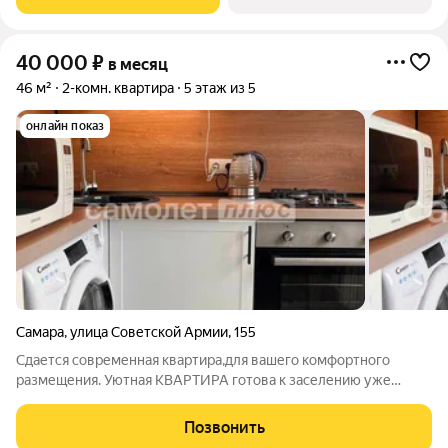
установлены кондиционеры,
40 000
₽
в месяц
46 м²
2-комн. квартира
5 этаж из 5
онлайн показ
Самара
,
улица Советской Армии
,
155
Сдается современная квартира,для вашего комфортного
размещения. Уютная КВАРТИРА готова к заселению уже
ВЧЕРА)) КУХНЯ оборудована: Газовая плита, духовой шкаф,
вытяжка, хoлодильник, обеденный стол, микроволновка,
Позвонить
электрический чайник. Просторные