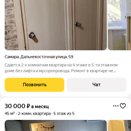
Самара
,
Дальневосточная улица
,
59
Сдается 2-х комнатная квартира на 4 этаже в 5-ти этажном
доме без лифта и мусоропровода. Ремонт в квартире не
новый, но всё необходимое для проживания имеется (г/
колонка на горячую воду, стиральная машина, микроволновая
Позвонить
Чат
печь, небольшой холодильник,
30 000
₽
в месяц
45 м²
2-комн. квартира
5 этаж из 5