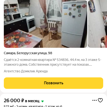
Самара
,
Белорусская улица
,
98
Сдаётся 2-комнатная квартира № 534836, 44.4 м, на 3 этаже 5-
этажного дома. Собственник присутствует на показах.
Коммунальные платежи оплачиваются отдельно. Счетчики
Агентство Домклик Аренда
оплачиваются отдельно. По условиям проживания: можно с
детьми, можно с питомцами.
Позвонить
26 000
₽
в месяц
57,1 м²
2-комн. квартира
1 этаж из 6