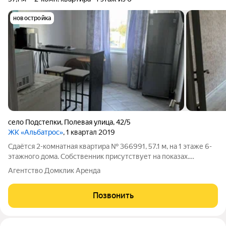
новостройка
село Подстепки
,
Полевая улица
,
42/5
ЖК «Альбатрос»
, 1 квартал 2019
Сдаётся 2-комнатная квартира № 366991, 57.1 м, на 1 этаже 6-
этажного дома. Собственник присутствует на показах.
Коммунальные платежи оплачиваются отдельно. Счетчики
Агентство Домклик Аренда
оплачиваются отдельно. По условиям проживания: можно с
детьми, можно с питомцами.
Позвонить