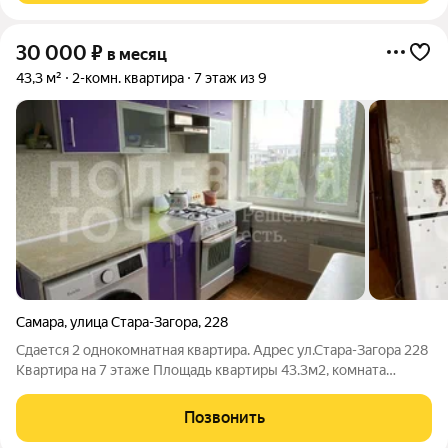
30 000
₽
в месяц
43,3 м²
2-комн. квартира
7 этаж из 9
Самара
,
улица Стара-Загора
,
228
Сдается 2 однокомнатная квартира. Адрес ул.Стара-Загора 228
Квартира на 7 этаже Площадь квартиры 43.3м2, комната
10.3+17м2, кухня 8м2. Из мебели: диван-кровать 2 штуки,
холодильник, стиральная машина, газовая плита, духовка,
Позвонить
чайник, шкаф купе, шкаф в