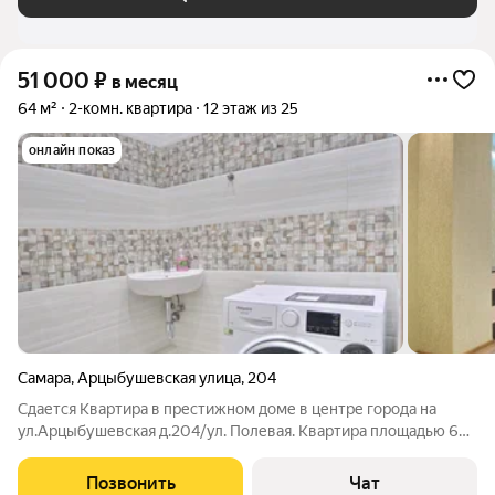
51 000
₽
в месяц
64 м²
2-комн. квартира
12 этаж из 25
онлайн показ
Самара
,
Арцыбушевская улица
,
204
Сдается Квартира в престижном доме в центре города на
ул.Арцыбушевская д.204/ул. Полевая. Квартира площадью 64
м2, все комнаты раздельные, просторные, кухня площадью 15
м2. Вся необходимая техника для квартиры имеется,
Позвонить
Чат