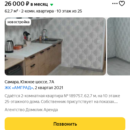
26 000
₽
в месяц
62,7 м²
2-комн. квартира
10 этаж из 25
новостройка
Самара
,
Южное шоссе
,
7А
ЖК «АМГРАД»
, 2 квартал 2021
Сдаётся 2-комнатная квартира № 189757, 62.7 м, на 10 этаже
25-этажного дома. Собственник присутствует на показах.
Коммунальные платежи включены в стоимость. Счетчики
Агентство Домклик Аренда
оплачиваются отдельно. По условиям проживания: можно с
детьми, можно с питомцами. Из
Позвонить