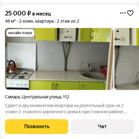
25 000
₽
в месяц
48 м²
2-комн. квартира
2 этаж из 2
онлайн показ
Самара
,
Центральная улица
,
112
Сдается двухкомнатная квартира на длительный срок на 2
этаже 2-этажного кирпичного дома в престижном районе.
Вообще она трёхкомнатная(56,3), но одна комната сдаваться
не будет, закрыта с хозяйскими вещами, поэтому даём
Позвонить
Чат
объявление как