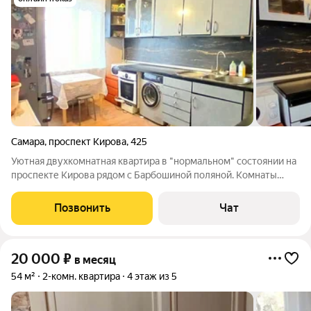
Самара
,
проспект Кирова
,
425
Уютная двухкомнатная квартира в "нормальном" состоянии на
проспекте Кирова рядом с Барбошиной поляной. Комнаты
раздельные, на две стороны, общая площадь 55 кв.м. +
застеклённая лоджия. Санузел раздельный, ванна. На полу
Позвонить
Чат
ламинат и линолеум. Проведён
20 000
₽
в месяц
54 м²
2-комн. квартира
4 этаж из 5