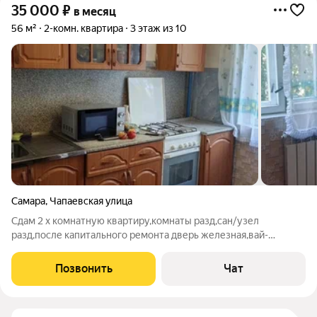
35 000
₽
в месяц
56 м²
2-комн. квартира
3 этаж из 10
Самара
,
Чапаевская улица
Сдам 2 х комнатную квартиру,комнаты разд,сан/узел
разд,после капитального ремонта дверь железная,вай-
фай,домофон каб.тв.Полностью мебелирова,телевизор
холодильник двухкамерный новый,машинка
Позвонить
Чат
стиральная,микроволновка.Рядом вб,сдек,магазины