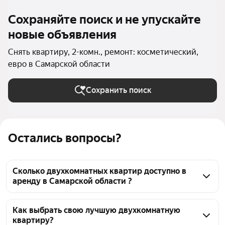
Сохраняйте поиск и не упускайте
новые объявления
Снять квартиру, 2-комн., ремонт: косметический,
евро в Самарской области
Сохранить поиск
Остались вопросы?
Сколько двухкомнатных квартир доступно в
аренду в Самарской области ?
На Яндекс Недвижимости в Самарской области 
доступно в аренду 80 двухкомнатных квартир, из 
Как выбрать свою лучшую двухкомнатную
квартиру?
них 15 объявлений от собственников, 69 