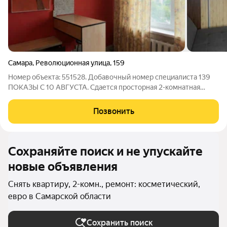
Самара
,
Революционная улица
,
159
Номер объекта: 551528. Добавочный номер специалиста 139
ПОКАЗЫ С 10 АВГУСТА. Сдается просторная 2-комнатная
квартира рядом с ТЦ «Аврора» заезжай и живи! Сдается
уютная, просторная квартира в районе с развитой
Позвонить
инфраструктурой. Отличный вариант для
Сохраняйте поиск и не упускайте
новые объявления
Снять квартиру, 2-комн., ремонт: косметический,
евро в Самарской области
Сохранить поиск