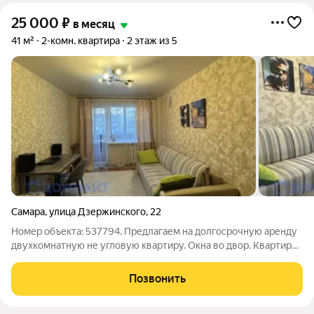
25 000
₽
в месяц
41 м²
2-комн. квартира
2 этаж из 5
Самара
,
улица Дзержинского
,
22
Номер объекта: 537794. Предлагаем на долгосрочную аренду
двухкомнатную не угловую квартиру. Окна во двор. Квартира
чистая. Натяжные потолки, качественные пластиковые окна.
Имеются счетчики на электричество и воду. Комнаты
Позвонить
просторные, есть балкон.