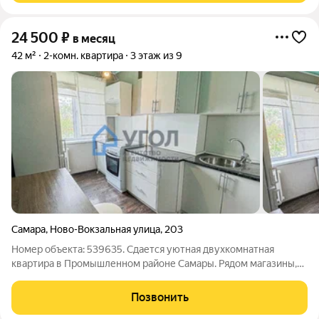
24 500
₽
в месяц
42 м²
2-комн. квартира
3 этаж из 9
Самара
,
Ново-Вокзальная улица
,
203
Номер объекта: 539635. Сдается уютная двухкомнатная
квартира в Промышленном районе Самары. Рядом магазины,
аптеки, школы, детские сады. Удобная транспортная развязка.
Квартира полностью оборудована мебелью и всем
Позвонить
необходимым для комфортного