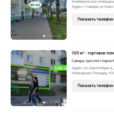
Коммерческое помещение
Адрес: г Самара, ул Ново
универсальное помещени
первой линии одной из 
Показать телефон
обладает высокой
+
7
100 м² · торговое по
Самара
,
проспект Карла 
Адрес: ул. Карла Маркса, д. 320 Просторное и
помещение Площадь: 100 кв.м оптимально для маг
салона услуг или офиса. Высо
простора и свободы для
Показать телефон
входа с улицы и
+
7