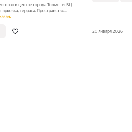
сторан в центре города Тольятти. БЦ
 парковка, терраса. Пространство
е, общей площадью 507 метров, из
казан.
ый контур и 160,8 метров терраса с
20 января 2026