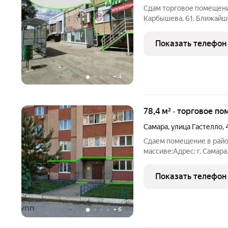
Сдам торговое помещение:
Карбышева, 61. Ближайше
Помещение расположено
автомобильным и пешехо
Показать телефон
кв.м. Этаж/этажность: 1/1
+
4
78,4 м² · торговое по
Самара
,
улица Гастелло
,
Сдаем помещение в рай
массиве:Адрес: г. Самара
Общая площадь: 78,5 кв.
мощность: 15 кВт Высота
Показать телефон
группа Ремонт: пол - пли
+
6