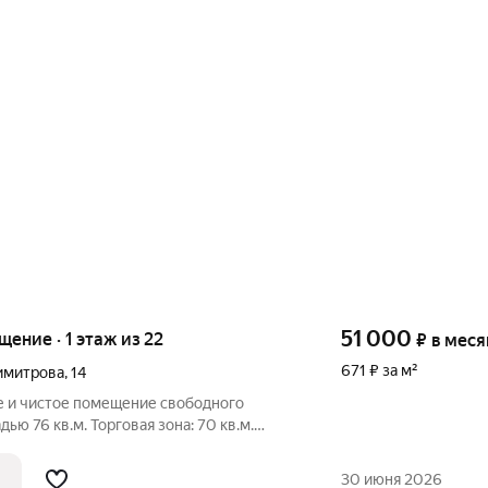
51 000
щение · 1 этаж из 22
₽
в меся
671 ₽ за м²
имитрова
,
14
ое и чистое помещение свободного
ю 76 кв.м. Торговая зона: 70 кв.м.
ми окнами, выходящими на улицу Г.
т отличное естественное освещение и
30 июня 2026