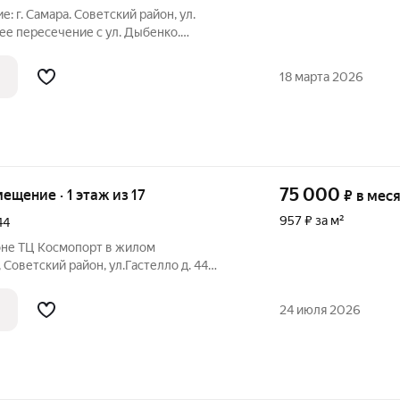
 г. Самара. Советский район, ул.
е пересечение с ул. Дыбенко.
 на перекрестке с интенсивным
дным трафиком. Общая площадь: 53
18 марта 2026
6.
75 000
мещение · 1 этаж из 17
₽
в мес
957 ₽ за м²
44
оне ТЦ Космопорт в жилом
, Советский район, ул.Гастелло д. 44
м. Этаж/этажность 1/17 Выделенная
 потолков: 2,7 м Отдельная входная
24 июля 2026
тка,