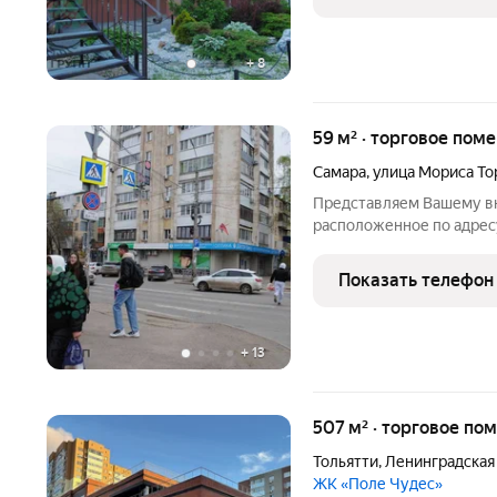
видимость для вашего
+
8
59 м² · торговое поме
Самара
,
улица Мориса То
Представляем Вашему в
расположенное по адресу
улиц Мориса Тореза и Р
для тех, кто ценит комфо
Показать телефон
расположения своего де
+
13
507 м² · торговое по
Тольятти
,
Ленинградская
ЖК «Поле Чудес»