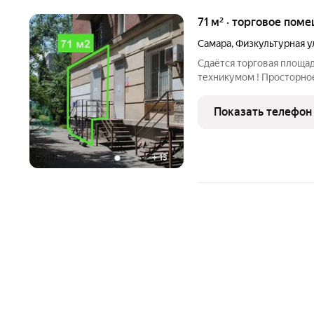
71 м² · торговое поме
Самара
,
Физкультурная у
Сдаётся торговая площа
техникумом ! Просторное и современное помещение Площадь: 71
кв.м оптимально для магазина, кафе, салона услуг или офиса.
Высота потолков: 3 м ощущение простора и свободы для
Показать телефон
реализации любых
+
13