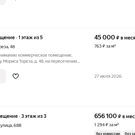
45 000
щение · 1 этаж из 5
₽
в мес
763 ₽ за м²
реза
,
48
ниманию коммерческое помещение,
 Мориса Тореза, д. 48, на пересечении
еволюционной. Это идеальный вариант
рт, безопасность и удобство
27 июля 2026
ла!
656 100
мещение · 3 этаж из 3
₽
в ме
1 294 ₽ за м²
 улица
,
68В
без комиссии
без з