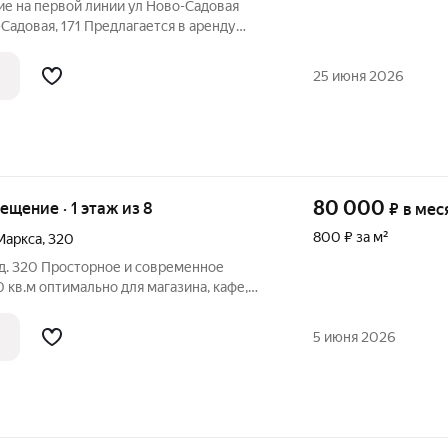
 на первой линии ул Ново-Садовая
-Садовая, 171 Предлагается в аренду
е площадью 65 кв.м, расположенное на
ключевых магистралей города Объект
25 июня 2026
80 000
мещение · 1 этаж из 8
₽
в мес
800 ₽ за м²
Маркса
,
320
 современное
азина, кафе,
та потолков: 3,5 м ощущение
 реализации любых идей. Два отдельных
5 июня 2026