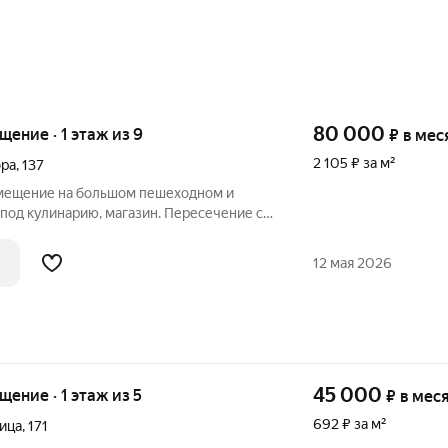
80 000
ещение · 1 этаж из 9
₽
в мес
2 105 ₽ за м²
ора
,
137
омещение на большом пешеходном и
под кулинарию, магазин. Пересечение с
о-вокзальная. Вход со стороны улицы
 планировка. Огромная витрина с ролл-
12 мая 2026
45 000
ещение · 1 этаж из 5
₽
в мес
692 ₽ за м²
ица
,
171