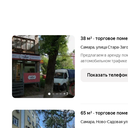
38 м² · торговое пом
Самара
,
улица Стара-Заг
Предлагаем в аренду п
автомобильном трафике 
улиц Стара Загора и Нов
Стара Загора. Свободная
Показать телефон
ставнями на углу
+
3
65 м² · торговое пом
Самара
,
Ново-Садовая ул