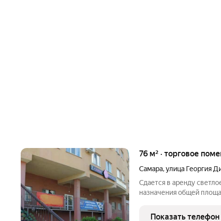
76 м² · торговое поме
Самара
,
улица Георгия Д
Сдается в аренду светл
назначения общей площадь
Просторный зал с больши
Димитрова, обеспечивае
Показать телефон