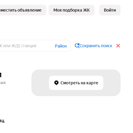
зместить объявление
Моя подборка ЖК
Войти
Сохранить поиск
Район
и
вых
Смотреть на карте
яц