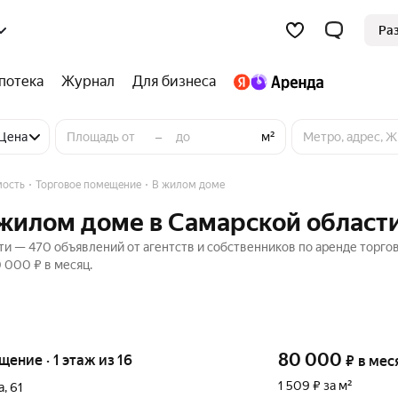
Ра
потека
Журнал
Для бизнеса
–
ние
Цена
м²
мость
Торговое помещение
В жилом доме
 жилом доме в Самарской област
и — 470 объявлений от агентств и собственников по аренде торго
 000 ₽ в месяц.
80 000
щение · 1 этаж из 16
₽
в мес
1 509 ₽ за м²
а
,
61