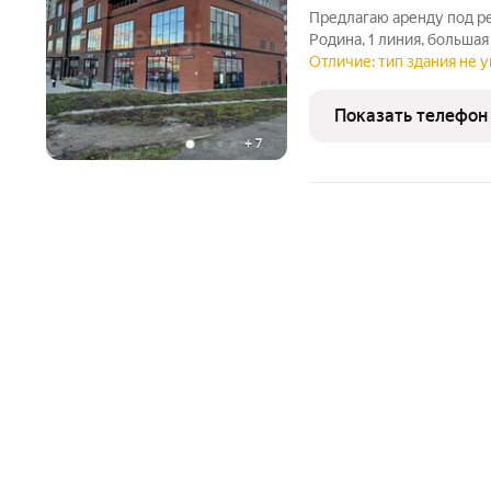
Предлагаю аренду под ре
Родина, 1 линия, большая
располагается на 3 этаж
Отличие: тип здания не у
которых 346 метров тепл
панорамным видом на
Показать телефон
+
7