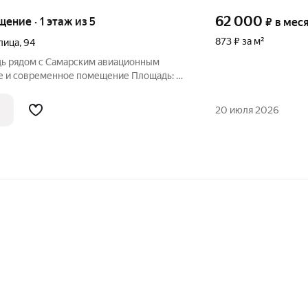
62 000
щение · 1 этаж из 5
₽
в мес
873 ₽ за м²
лица
,
94
дь рядом с Самарским авиационным
20 июля 2026