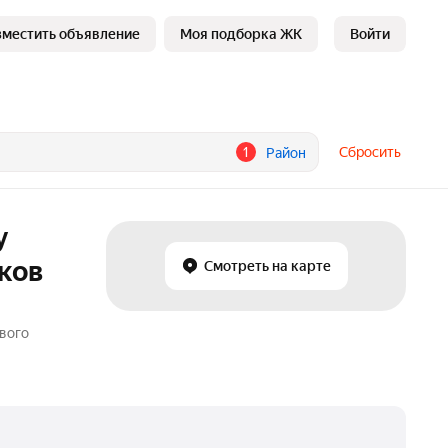
зместить объявление
Моя подборка ЖК
Войти
1
Сбросить
Район
у
ков
Смотреть на карте
евого