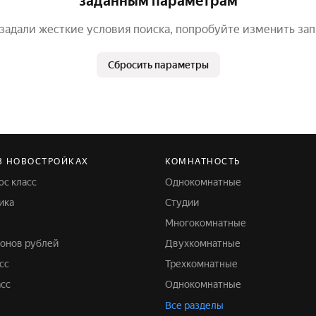
заданным параметрам
задали жесткие условия поиска, попробуйте изменить за
Сбросить параметры
В НОВОСТРОЙКАХ
КОМНАТНОСТЬ
юс класс
Однокомнатные
ика
Студии
Многокомнатные
лионов рублей
Двухкомнатные
сс
Трехкомнатные
асс
Однокомнатные
Все разделы