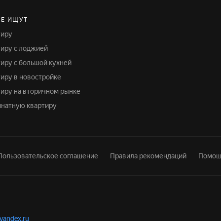
Е ИЩУТ
тиру
тиру с лоджией
тиру с большой кухней
тиру в новостройке
ртиру на вторичном рынке
омнатную квартиру
Пользовательское соглашение
Правила рекомендаций
Помощ
.yandex.ru