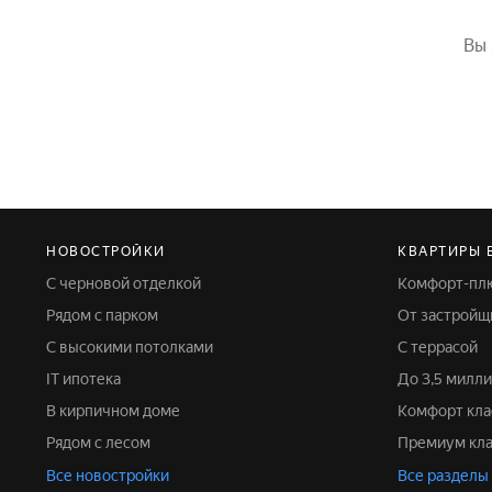
Вы 
НОВОСТРОЙКИ
КВАРТИРЫ 
С черновой отделкой
Комфорт-пл
Рядом с парком
От застройщ
С высокими потолками
С террасой
IT ипотека
До 3,5 мил
В кирпичном доме
Комфорт кла
Рядом с лесом
Премиум кл
Все новостройки
Все разделы