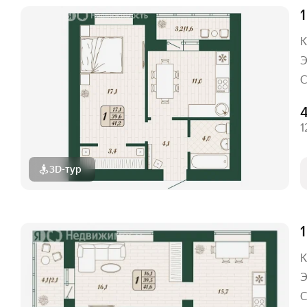
1
К
Э
С
1
3D-тур
1
К
Э
С