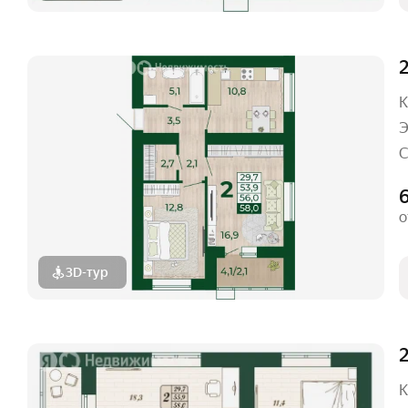
2
К
Э
С
о
3D-тур
2
К