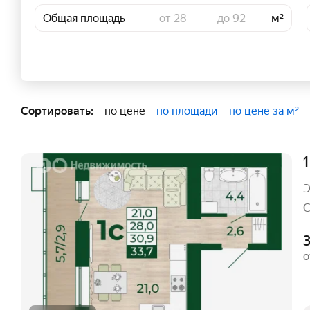
Общая площадь
–
м²
Сортировать:
по цене
по площади
по цене за м²
1
Э
С
о