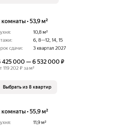
 комнаты • 53,9 м²
ухня:
10,8 м²
тажи:
6, 8—12, 14, 15
рок сдачи:
3 квартал 2027
6 425 000 — 6 532 000 ₽
т 119 202 ₽ за м²
Выбрать из 8 квартир
 комнаты • 55,9 м²
ухня:
11,9 м²