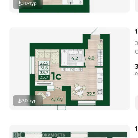
3D-тур
1
Э
С
о
3D-тур
1