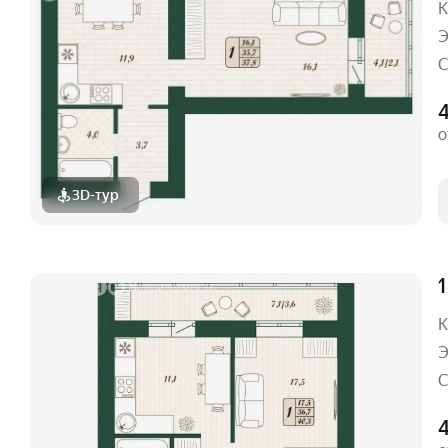
К
Э
С
о
3D-тур
1
К
Э
С