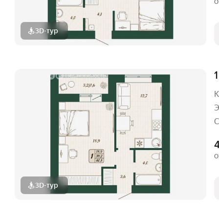
о
3D-тур
1
К
Э
С
о
3D-тур