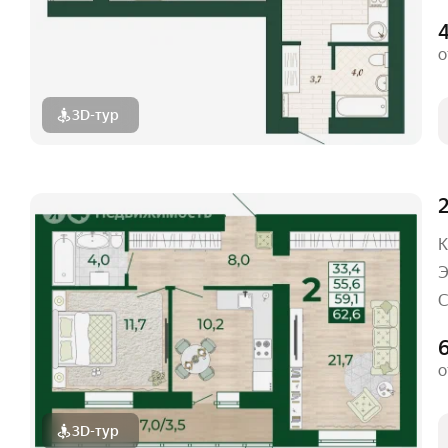
о
3D-тур
2
К
Э
С
6
о
3D-тур