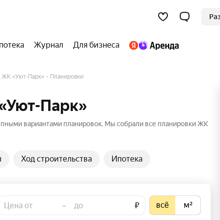
Ра
потека
Журнал
Для бизнеса
ЖК «Уют-Парк»
Планировки
 «Уют-Парк»
упными вариантами планировок. Мы собрали все планировки ЖК
ы
Ход строительства
Ипотека
всё
м²
–
₽