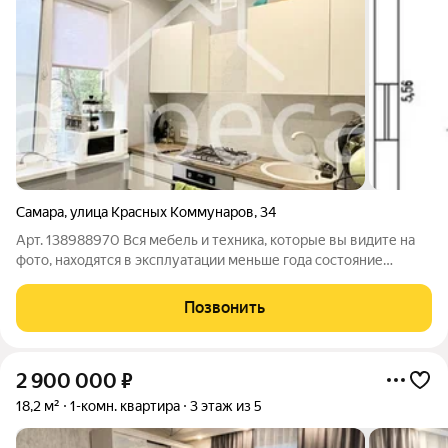
Самара
,
улица Красных Коммунаров
,
34
Арт. 138988970 Вся мебель и техника, которые вы видите на
фото, находятся в эксплуатации меньше года состояние
идеальное. Все останется ПОКУПАТЕЛЮ. Забираем только
стиральную машинку. - Качественный и свежий ремонт.
Позвонить
Делала на совесть, под себя.
2 900 000
₽
18,2 м²
1-комн. квартира
3 этаж из 5