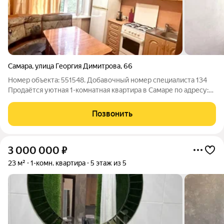
Самара
,
улица Георгия Димитрова
,
66
Номер объекта: 551548. Добавочный номер специалиста 134
Продаётся уютная 1-комнатная квартира в Самаре по адресу:
ул. Георгия Димитрова, 66. Квартира расположена на 1 этаже
5-этажного дома. Отличный вариант для комфортного
Позвонить
проживания или выгодной
3 000 000
₽
23 м²
1-комн. квартира
5 этаж из 5