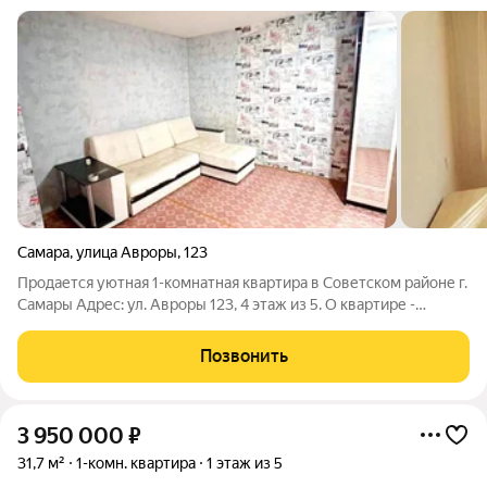
Самара
,
улица Авроры
,
123
Продается уютная 1-комнатная квартира в Советском районе г.
Самары Адрес: ул. Авроры 123, 4 этаж из 5. О квартире -
Светлая и просторная, общая площадь 32 кв.м., жилая 19,2 кв.м.,
кухня 6 кв.м. - Совмещенный санузел, квартира теплая в
Позвонить
зимний
3 950 000
₽
31,7 м²
1-комн. квартира
1 этаж из 5