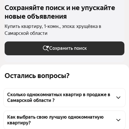
Сохраняйте поиск и не упускайте
новые объявления
Купить квартиру, 1-комн., эпоха: хрущёвка в
Самарской области
Сохранить поиск
Остались вопросы?
Сколько однокомнатных квартир в продаже в
Самарской области ?
На Яндекс Недвижимости в продаже в Самарской 
области 105 однокомнатных квартир, из них 2 
Как выбрать свою лучшую однокомнатную
квартиру?
объявления от собственников, 103 объявления от 