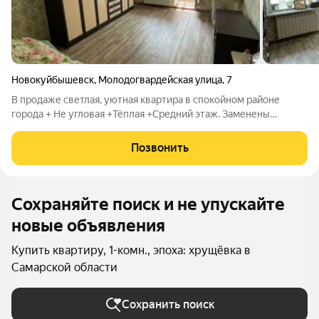
Новокуйбышевск
,
Молодогвардейская улица
,
7
В продаже светлая, уютная квартира в спокойном районе
города + Не угловая +Тёплая +Средний этаж. Заменены
радиаторы отопления, установлены окна ПВХ, просторный
балкон, остекление под ключ с выносом. Продаётся с мебелью
Позвонить
и техникой. Состояние квартиры
Сохраняйте поиск и не упускайте
новые объявления
Купить квартиру, 1-комн., эпоха: хрущёвка в
Самарской области
Сохранить поиск