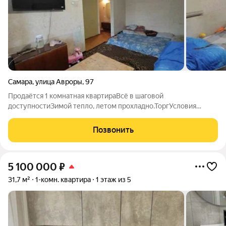
Самара
,
улица Авроры
,
97
Продаётся 1 комнатная квартираВсё в шаговой
доступностиЗимой тепло, летом прохладно.ТоргУсловия
продажи: подходит под оплату наличными, материнский
капитал, ипотеку, а также другие варианты оплаты
Позвонить
5 100 000
₽
31,7 м²
1-комн. квартира
1 этаж из 5