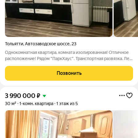
Тольятти
,
Автозаводское шоссе
,
23
Однокомнатная квартира, комната изолированная! Отличное
расположение! Рядом "ПаркХаус". Транспортная развязка. Лес
в шаговой доступности.
Позвонить
3 990 000
₽
30 м²
1-комн. квартира
1 этаж из 5