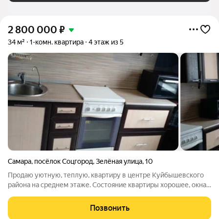
2 800 000
₽
34 м²
1-комн. квартира
4 этаж из 5
Самара
,
посёлок Соцгород
,
Зелёная улица
,
10
Продаю уютную, теплую, квартиру в центре Куйбышевского
района на среднем этаже. Состояние квартиры хорошее, окна
ПВХ, новые радиаторы отопления, замена труб на воду,
канализацию, натяжной потолок в комнате и коридоре,
Позвонить
железная дверь, кухонный