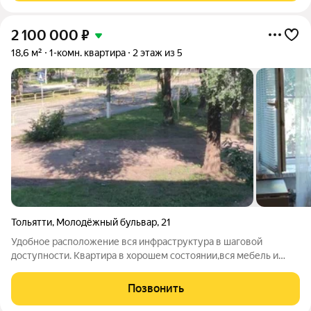
2 100 000
₽
18,6 м²
1-комн. квартира
2 этаж из 5
Тольятти
,
Молодёжный бульвар
,
21
Удобное расположение вся инфраструктура в шаговой
доступности. Квартира в хорошем состоянии,вся мебель и
техника остается.Заезжай и живи или сдавай в аренду.
Изолированная.
Позвонить