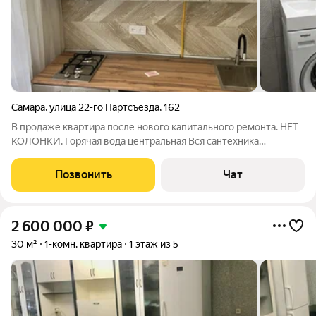
Самара
,
улица 22-го Партсъезда
,
162
В продаже квартира после нового капитального ремонта. НЕТ
КОЛОНКИ. Горячая вода центральная Вся сантехника
заменена. Новые батареи отопления. Стяжка Пола . Полностью
замена электрики . Стояки канализации и холл/гор воды
Позвонить
Чат
заменены ТСЖ. Пластиковые окна
2 600 000
₽
30 м²
1-комн. квартира
1 этаж из 5