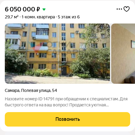
6 050 000
₽
29,7 м²
1-комн. квартира
5 этаж из 6
Самара
,
Полевая улица
,
54
Назовите номер ID 14791 при обращении к специалистам. Для
быстрого ответа на ваш вопрос! Продается уютная
однокомнатная квартира в самом престижном районе города!
Удобная транспортная развязка! Идеально для арендного
Позвонить
бизнеса и проживания! В шаговой