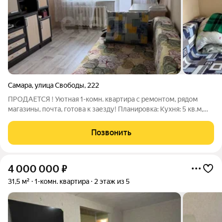
Самара
,
улица Свободы
,
222
ПРОДАЕТСЯ ! Уютная 1-комн. квартира с ремонтом, рядом
магазины, почта, готова к заезду! Планировка: Кухня: 5 кв.м,
гарнитур, газовая плита. Комната: 18 кв.м, изолированная, окна
выходят во двор (тихо). Санузел: совмещенный недавно,
Позвонить
Счетчики на
4 000 000
₽
31,5 м²
1-комн. квартира
2 этаж из 5