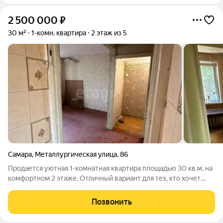
2 500 000
₽
30 м²
1-комн. квартира
2 этаж из 5
Самара
,
Металлургическая улица
,
86
Продается уютная 1-комнатная квартира площадью 30 кв.м. на
комфортном 2 этаже. Отличный вариант для тех, кто хочет
создать интерьер своей мечты с нуля квартира без ремонта,
что позволит не переплачивать за чужие решения и оформить
Позвонить
пространство