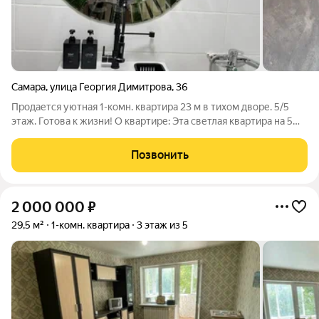
Самара
,
улица Георгия Димитрова
,
36
Продается уютная 1-комн. квартира 23 м в тихом дворе. 5/5
этаж. Готова к жизни! О квартире: Эта светлая квартира на 5
этаже отличный старт для вашей независимости или уютное
гнездышко для двоих. Несмотря на компактную площадь в 23
Позвонить
м, пространство
2 000 000
₽
29,5 м²
1-комн. квартира
3 этаж из 5