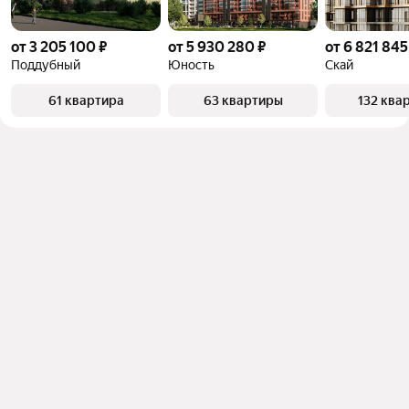
от 3 205 100 ₽
от 5 930 280 ₽
от 6 821 845
Поддубный
Юность
Скай
61 квартира
63 квартиры
132 ква