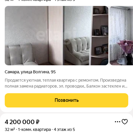
Самара
,
улица Волгина
,
95
Продается уютная, теплая квартира с ремонтом. Произведена
полная замена радиаторов, эл. проводки,. Балкон застеклен и
сделаны встроенные шкафчики. В квартире остается
встроенный большой шкаф и кухонный гарнитур. В подъезде
Позвонить
сделан ремонт, заменены
4 200 000
₽
32 м²
1-комн. квартира
4 этаж из 5