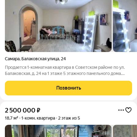
Самара
,
Балаковская улица
,
24
Продается 1-комнатная квартира в Советском районе по ул.
Балаковская, д. 24 на 1 этаже 5 этажного панельного дома.
Общая площадь 32,7 кв.м, жилая 20, 5 кв.м, кухня 5кв.м. С/У
совмещен. Квартира с хорошим косметическим ремонтом, в
Позвонить
жилом состоянии.
2 500 000
₽
18,7 м²
1-комн. квартира
2 этаж из 5