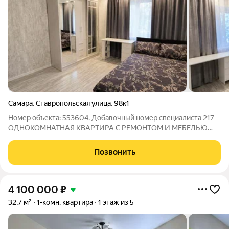
Самара
,
Ставропольская улица
,
98к1
Номер объекта: 553604. Добавочный номер специалиста 217
ОДНОКОМНАТНАЯ КВАРТИРА С РЕМОНТОМ И МЕБЕЛЬЮ
Расположена на пресечении улиц ставропольская/ Ново-
вокзальная О КВАРТИРЕ: Комфортный 3 этаж Общая площадь
Позвонить
18,2 м2 В квартире выполнен свежий ремонт.
4 100 000
₽
32,7 м²
1-комн. квартира
1 этаж из 5