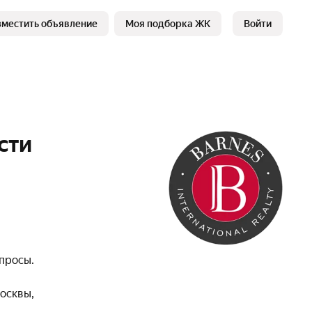
зместить объявление
Моя подборка ЖК
Войти
сти
просы.
осквы,