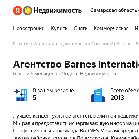
Самарская область
Новостройки
Купить
Снять
Коммерческая
И
Главная
Агентства недвижимости в Самарской области
Агентство Barnes Internat
6 лет и 5 месяцев на Яндекс.Недвижимости
В вашем регионе
Всего объек
5
2013
Лучшее концептуальное агентство элитной недвижи
Мы рады предоставить исчерпывающую информацию о
Профессиональная команда BARNES Moscow предлага
других районах города и в Подмосковье. Кроме раб