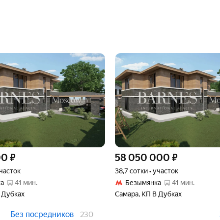
00
₽
58 050 000
₽
участок
38,7 сотки • участок
а
41 мин.
Безымянка
41 мин.
 Дубках
Самара, КП В Дубках
Без посредников
230