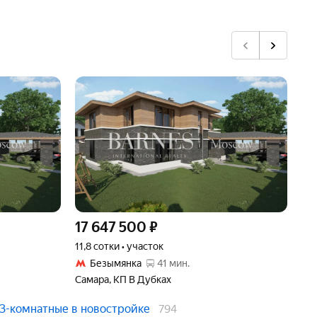
17 647 500
₽
24
11,8 сотки • участок
16,
Безымянка
41 мин.
Самара, КП В Дубках
Сам
3-комнатные в новостройке
794