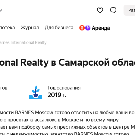
Ра
потека
Журнал
Для бизнеса
Barnes International Realty
ional Realty в Самарской обла
тов
Год основания
2019 г.
мости BARNES Moscow готово ответить на любые ваши во
 проектах класса люкс в Москве и по всему миру.
ет вам подборку самых престижных объектов в центре М
оты с недвижимостью, агентство BARNES Moscow готово