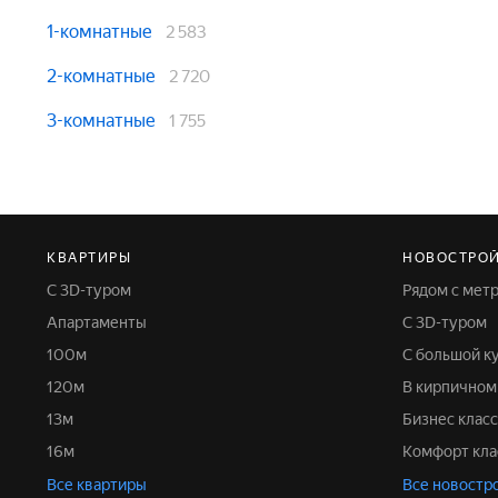
1-комнатные
2 583
2-комнатные
2 720
3-комнатные
1 755
КВАРТИРЫ
НОВОСТРО
С 3D-туром
Рядом с мет
Апартаменты
С 3D-туром
100м
С большой к
120м
В кирпично
13м
Бизнес класс
16м
Комфорт кла
Все квартиры
Все новостр