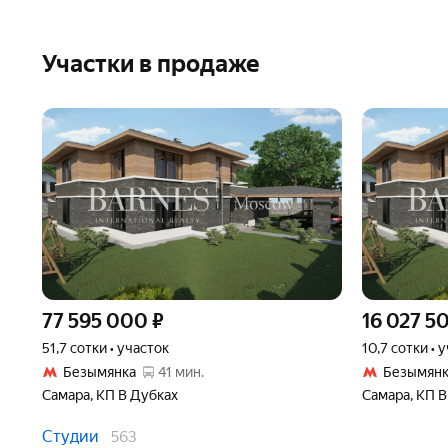
Участки в продаже
77 595 000
₽
16 027 5
51,7 сотки • участок
10,7 сотки • 
Безымянка
41 мин.
Безымянк
Самара, КП В Дубках
Самара, КП В
Студии
563