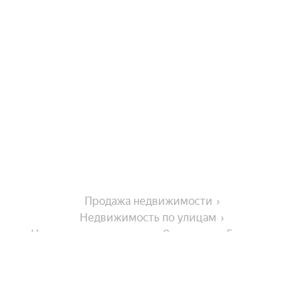
Продажа недвижимости
Недвижимость по улицам
Недвижимость по улице 9-я просека 5-я линия