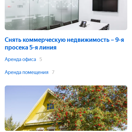
Снять коммерческую недвижимость
– 9-я
просека 5-я линия
Аренда офиса
5
Аренда помещения
7