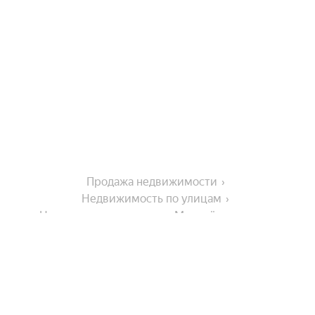
Продажа недвижимости
Недвижимость по улицам
Недвижимость по улице Молодёжная улица
На улице
Революционная улица