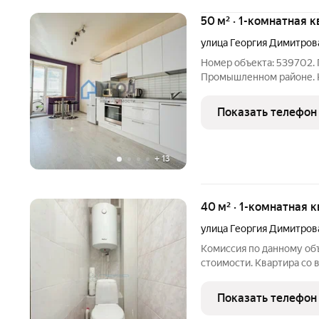
50 м² · 1-комнатная к
улица Георгия Димитров
Номер объекта: 539702. 
Промышленном районе. 
бытовой техникой, имее
видом в сторону Волги. 
Показать телефон
кровать,
+
13
40 м² · 1-комнатная 
улица Георгия Димитров
Комиссия по данному об
стоимости. Квартира со
проживания мебелью и те
Полностью оборудованная
Показать телефон
районе с развитой