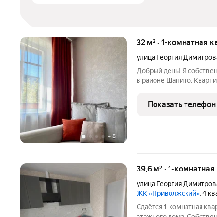
32 м² · 1-комнатная к
улица Георгия Димитров
Добрый день! Я собстве
в районе Шапито. Кварт
(кухня, посуда, стиральн
текстиль). Ищем опрятны
Показать телефон
для нас:
+
8
39,6 м² · 1-комнатная
улица Георгия Димитров
ЖК «Приволжский»
, 4 к
Сдаётся 1-комнатная квар
этажного дома. Собствен