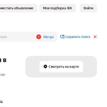
зместить объявление
Моя подборка ЖК
Войти
1
Сохранить поиск
Метро
 в
Смотреть на карте
енде
яц