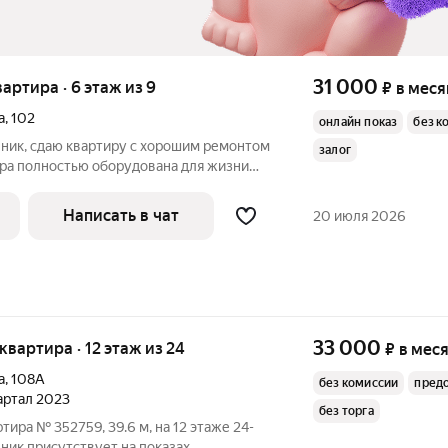
31 000
вартира · 6 этаж из 9
₽
в меся
а
,
102
онлайн показ
без к
нник, сдаю квартиру с хорошим ремонтом
залог
ира полностью оборудована для жизни
ая машина, кондиционер, ТВ, спальный
х жильцов на срок от 7 месяцев. Важно
Написать в чат
20 июля 2026
33 000
 квартира · 12 этаж из 24
₽
в мес
а
,
108А
без комиссии
пред
вартал 2023
без торга
тира № 352759, 39.6 м, на 12 этаже 24-
ник присутствует на показах.