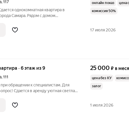
а
,
117
онлайн показ
цена 
Сдается однокомнатная квартира в
комиссия 50%
рода Самара. Рядом с домом
тия ребенка-детский сад №402
ский сад Радуга, а также школа №43. Если
17 июля 2026
ие семьи
25 000
вартира · 6 этаж из 9
₽
в мес
а
,
111
цена без КУ
комисс
 при обращении к специалистам. Для
залог
вопрос! Сдается в аренду уютная светлая
е лоджии, просторная кухня, раздельный
ь вместительная гардеробная. Установлен
1 июля 2026