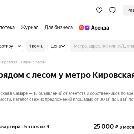
Ра
потека
Журнал
Для бизнеса
артиру
1 комн.
Цена
Кировская
Рядом с лесом
рядом с лесом у метро Кировская
кая в Самаре — 15 объявлений от агентств и собственников по ар
мости. Каталог свежих предложений площадью от 30 м² до 58 м² по
25 000
 квартира · 5 этаж из 9
₽
в мес