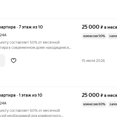
25 000
вартира · 7 этаж из 10
₽
в мес
24А
комиссия 50%
зало
ъекту составляет 50% от месячной
ртира в современном доме находящемся
 районе. Большая кухня с дорогим,
гарнитуром. Большая двухспальная
15 июля 2026
25 000
вартира · 1 этаж из 10
₽
в мес
24А
комиссия 60%
зало
ъекту составляет 60% от месячной
 всей необходимой для комфортного