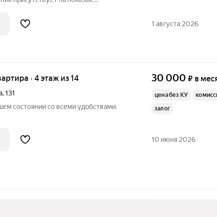
плачиваются отдельно. Счетчики
По условиям проживания: без детей, без
1 августа 2026
30 000
вартира · 4 этаж из 14
₽
в мес
а
,
131
цена без КУ
комисс
шем состоянии со всеми удобствами.
залог
10 июня 2026