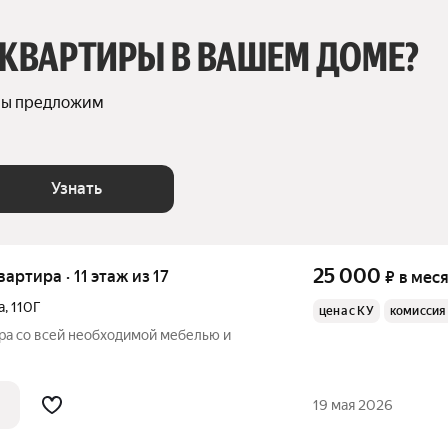
 КВАРТИРЫ В ВАШЕМ ДОМЕ?
мы предложим 
Узнать
25 000
вартира · 11 этаж из 17
₽
в мес
а
,
110Г
цена с КУ
комиссия
ира со всей необходимой мебелью и
19 мая 2026