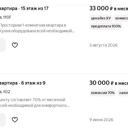
33 000
вартира · 15 этаж из 17
₽
в мес
а
,
110Г
цена без КУ
комисс
Просторная 1-комнатная квартира в
предоплата 100%
Кухня оборудована всей необходимой
тся выход на лоджию с потрясающим
В спальне: полноразмерная двуспальная
3 августа 2026
30 000
квартира · 6 этаж из 9
₽
в мес
а
,
102
комиссия 70%
зало
ъекту составляет 70% от месячной
 всей необходимой для комфортного
хникой. Просторная и светлая комната.
 техникой кухня. Квартира находится в
9 июня 2026