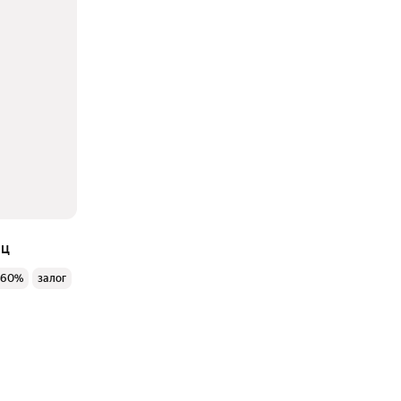
яц
 60%
залог