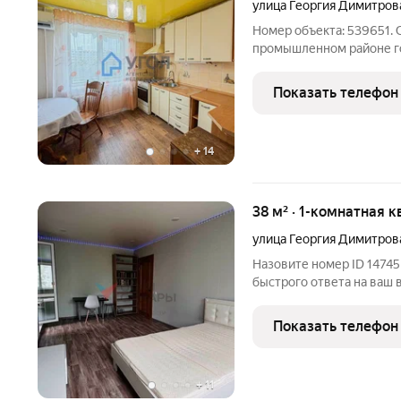
улица Георгия Димитров
Номер объекта: 539651. 
промышленном районе го
расположен центр разви
Светлячок и частный дет
Показать телефон
вы планируете расширен
+
14
38 м² · 1-комнатная к
улица Георгия Димитров
Назовите номер ID 14745
быстрого ответа на ваш 
квартира! В квартире дв
санузел, в коридоре ест
Показать телефон
+
11