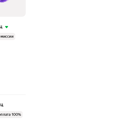
ц
омиссии
яц
оплата 100%