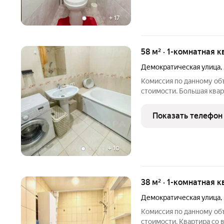
+
17
58 м² · 1-комнатная к
Демократическая улица
,
Комиссия по данному об
стоимости. Большая ква
в тихом благоустроенном
качественным кухонным 
Показать телефон
кровать, большой шкаф
+
10
38 м² · 1-комнатная к
Демократическая улица
,
Комиссия по данному об
стоимости. Квартира со