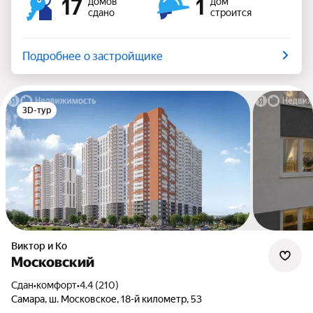
17
1
домов
дом
сдано
строится
Подробнее о застройщике
3D-тур
Виктор и Ко
Московский
Сдан
•
комфорт
•
4.4 (210)
Самара, ш. Московское, 18-й километр, 53