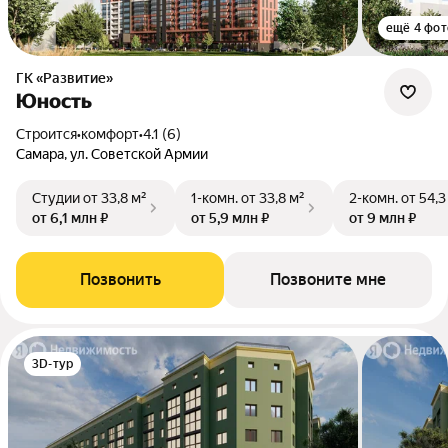
ещё 4 фот
ГК «Развитие»
Юность
Строится
•
комфорт
•
4.1 (6)
Самара, ул. Советской Армии
Студии
от 33,8 м²
1-комн.
от 33,8 м²
2-комн.
от 54,3
от 6,1 млн ₽
от 5,9 млн ₽
от 9 млн ₽
Позвонить
Позвоните мне
3D-тур