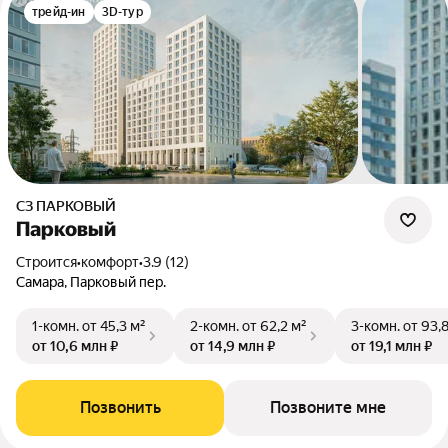
трейд-ин
3D-тур
СЗ ПАРКОВЫЙ
Парковый
Строится
•
комфорт
•
3.9 (12)
Самара, Парковый пер.
1-комн.
от 45,3 м²
2-комн.
от 62,2 м²
3-комн.
от 93,
от 10,6 млн ₽
от 14,9 млн ₽
от 19,1 млн ₽
Позвонить
Позвоните мне