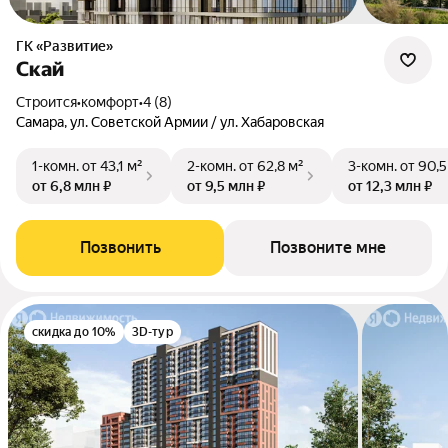
ГК «Развитие»
Скай
Строится
•
комфорт
•
4 (8)
Самара, ул. Советской Армии / ул. Хабаровская
1-комн.
от 43,1 м²
2-комн.
от 62,8 м²
3-комн.
от 90,5
от 6,8 млн ₽
от 9,5 млн ₽
от 12,3 млн ₽
Позвонить
Позвоните мне
скидка до 10%
3D-тур