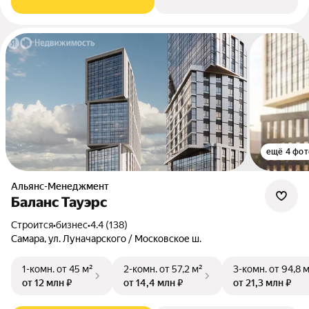
ещё 4 фот
Альянс-Менеджмент
Баланс Тауэрс
Строится
•
бизнес
•
4.4 (138)
Самара, ул. Луначарского / Московское ш.
1-комн.
от 45 м²
2-комн.
от 57,2 м²
3-комн.
от 94,8 
от 12 млн ₽
от 14,4 млн ₽
от 21,3 млн ₽