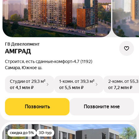
ГВ Девелопмент
АМГРАД
Строится, есть сданные
•
комфорт
•
4.7 (1192)
Самара, Южное ш.
Студии
от 29,3 м²
1-комн.
от 39,3 м²
2-комн.
от 55,3
от 4,1 млн ₽
от 5,5 млн ₽
от 7,2 млн ₽
Позвонить
Позвоните мне
скидка до 5%
3D-тур