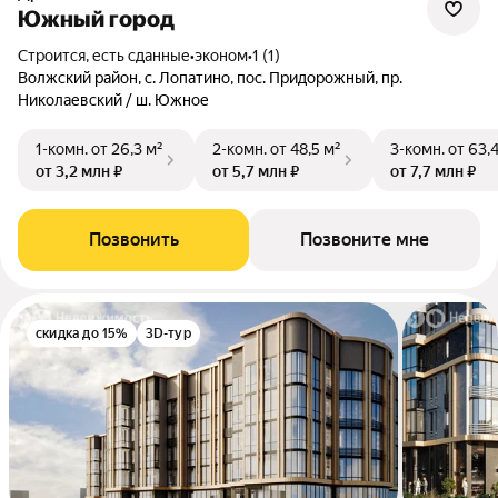
Южный город
Строится, есть сданные
•
эконом
•
1 (1)
Волжский район, с. Лопатино, пос. Придорожный, пр.
Николаевский / ш. Южное
1-комн.
от 26,3 м²
2-комн.
от 48,5 м²
3-комн.
от 63,
от 3,2 млн ₽
от 5,7 млн ₽
от 7,7 млн ₽
Позвонить
Позвоните мне
скидка до 15%
3D-тур