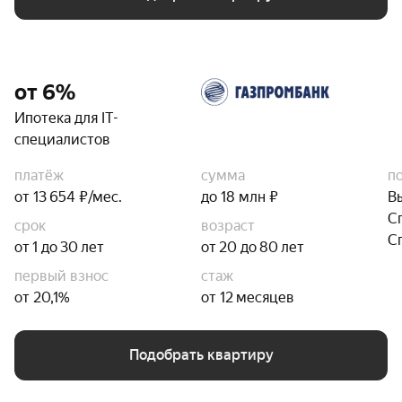
от 6%
Ипотека для IT-
специалистов
платёж
сумма
п
от 13 654 ₽/мес.
до 18 млн ₽
В
С
срок
возраст
С
от 1 до 30 лет
от 20 до 80 лет
первый взнос
стаж
от 20,1%
от 12 месяцев
Подобрать квартиру