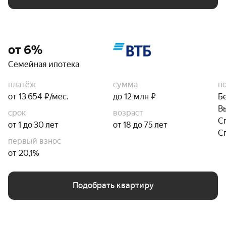
от 6%
Семейная ипотека
платёж
сумма
п
от 13 654 ₽/мес.
до 12 млн ₽
Б
В
срок
возраст
С
от 1 до 30 лет
от 18 до 75 лет
С
первый взнос
от 20,1%
Подобрать квартиру