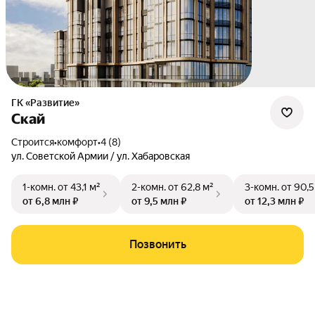
ГК «Развитие»
Скай
Строится
•
комфорт
•
4 (8)
ул. Советской Армии / ул. Хабаровская
1-комн.
от 43,1 м²
2-комн.
от 62,8 м²
3-комн.
от 90,5
от 6,8 млн ₽
от 9,5 млн ₽
от 12,3 млн ₽
Позвонить