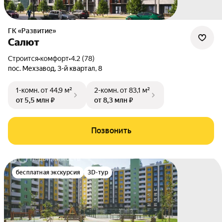
ГК «Развитие»
Салют
Строится
•
комфорт
•
4.2 (78)
пос. Мехзавод
,
3-й квартал
,
8
1-комн.
от 44,9 м²
2-комн.
от 83,1 м²
от 5,5 млн ₽
от 8,3 млн ₽
Позвонить
бесплатная экскурсия
3D-тур