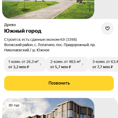
Древо
Южный город
Строится, есть сданные
•
эконом
•
4.9 (3398)
Волжский район
,
с. Лопатино
,
пос. Придорожный
,
пр.
Николаевский / ш. Южное
1-комн.
от 26,3 м²
2-комн.
от 48,5 м²
3-комн.
от 63,
от 3,2 млн ₽
от 5,7 млн ₽
от 7,7 млн ₽
Позвонить
3D-тур