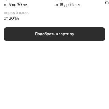
С
от 5 до 30 лет
от 18 до 75 лет
первый взнос
от 20,1%
Подобрать квартиру