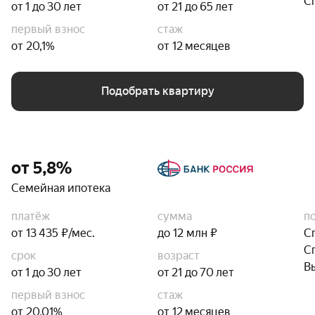
С
от 1 до 30 лет
от 21 до 65 лет
первый взнос
стаж
от 20,1%
от 12 месяцев
Подобрать квартиру
от 5,8%
Семейная ипотека
платёж
сумма
п
от 13 435 ₽/мес.
до 12 млн ₽
С
С
срок
возраст
В
от 1 до 30 лет
от 21 до 70 лет
первый взнос
стаж
от 20,01%
от 12 месяцев