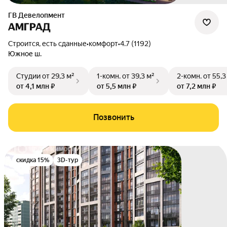
ГВ Девелопмент
АМГРАД
Строится, есть сданные
•
комфорт
•
4.7 (1192)
Южное ш.
Студии
от 29,3 м²
1-комн.
от 39,3 м²
2-комн.
от 55,3
от 4,1 млн ₽
от 5,5 млн ₽
от 7,2 млн ₽
Позвонить
скидка 15%
3D-тур