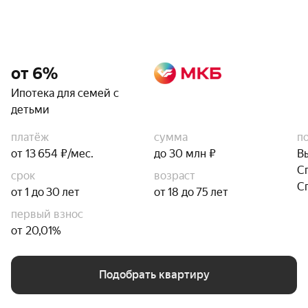
от 6%
Ипотека для семей с
детьми
платёж
сумма
п
от 13 654 ₽/мес.
до 30 млн ₽
В
С
срок
возраст
С
от 1 до 30 лет
от 18 до 75 лет
первый взнос
от 20,01%
Подобрать квартиру