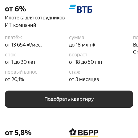
от 6%
Ипотека для сотрудников
ИТ-компаний
платёж
сумма
п
от 13 654 ₽/мес.
до 18 млн ₽
В
С
срок
возраст
от 1 до 30 лет
от 18 до 50 лет
первый взнос
стаж
от 20,1%
от 3 месяцев
Подобрать квартиру
от 5,8%