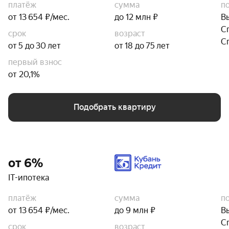
платёж
сумма
п
от 13 654 ₽/мес.
до 12 млн ₽
В
С
срок
возраст
С
от 5 до 30 лет
от 18 до 75 лет
первый взнос
от 20,1%
Подобрать квартиру
от 6%
IT-ипотека
платёж
сумма
п
от 13 654 ₽/мес.
до 9 млн ₽
В
С
срок
возраст