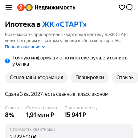
Ипотека в
ЖК «СТАРТ»
Возможность приобретения квартиры в ипотеку в ЖК СТАРТ
является одним из важных условий выбора квартиры. На
странице мы собрали программы кредитования банков для
Полное описание
покупки квартиры в ипотеку от 3.5%.
Точную информацию по ипотеке лучше уточнять
у банка
Основная информация
Планировки
Отзывы
Сдача 3 кв. 2027, есть сданные, класс эконом
Ставка
Сумма кредита
Платёж в месяц
8%
1,91 млн ₽
15 941 ₽
Стоимость квартиры, ₽
₽