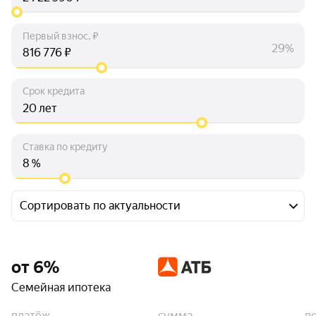
Первый взнос, ₽
29%
₽
Срок кредита
лет
Ставка по кредиту
%
Сортировать по актуальности
от 6%
Семейная ипотека
платёж
сумма
п