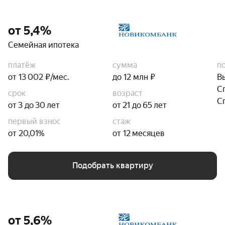
от 5,4%
Семейная ипотека
платёж
сумма
п
от 13 002 ₽/мес.
до 12 млн ₽
В
С
срок
возраст
С
от 3 до 30 лет
от 21 до 65 лет
первый взнос
стаж
от 20,01%
от 12 месяцев
Подобрать квартиру
от 5,6%