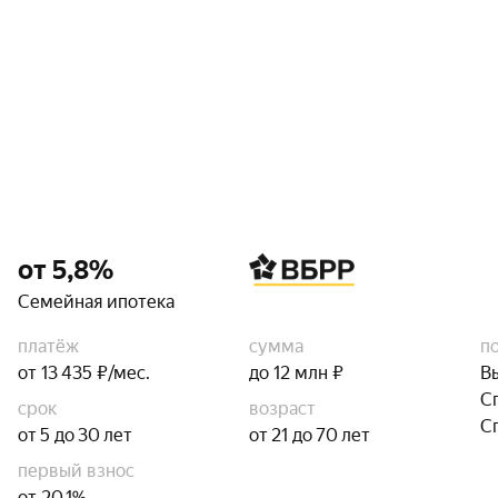
от 5,8%
Семейная ипотека
платёж
сумма
п
от 13 435 ₽/мес.
до 12 млн ₽
В
С
срок
возраст
С
от 5 до 30 лет
от 21 до 70 лет
первый взнос
от 20,1%