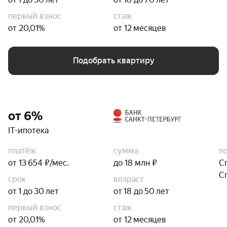
первый взнос
стаж
от 20,01%
от 12 месяцев
Подобрать квартиру
от 6%
IT-ипотека
платёж
сумма
п
от 13 654 ₽/мес.
до 18 млн ₽
С
С
срок
возраст
от 1 до 30 лет
от 18 до 50 лет
первый взнос
стаж
от 20,01%
от 12 месяцев