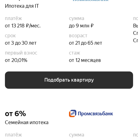
Ипотека для IT
платёж
сумма
п
от 13 218 ₽/мес.
до 9 млн ₽
В
С
срок
возраст
С
от 3 до 30 лет
от 21 до 65 лет
первый взнос
стаж
от 20,01%
от 12 месяцев
Подобрать квартиру
от 6%
Семейная ипотека
платёж
сумма
п