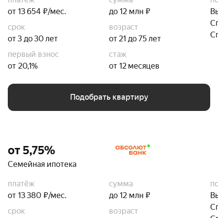
от 13 654 ₽/мес.
до 12 млн ₽
В
С
срок
возраст
С
от 3 до 30 лет
от 21 до 75 лет
первый взнос
стаж
от 20,1%
от 12 месяцев
Подобрать квартиру
от 5,75%
Семейная ипотека
платёж
сумма
п
от 13 380 ₽/мес.
до 12 млн ₽
В
С
срок
возраст