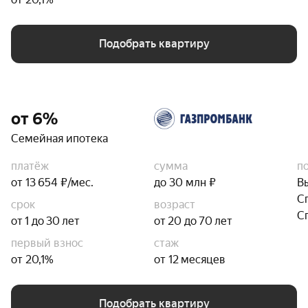
Подобрать квартиру
от 6%
Семейная ипотека
платёж
сумма
п
от 13 654 ₽/мес.
до 30 млн ₽
В
С
срок
возраст
С
от 1 до 30 лет
от 20 до 70 лет
первый взнос
стаж
от 20,1%
от 12 месяцев
Подобрать квартиру