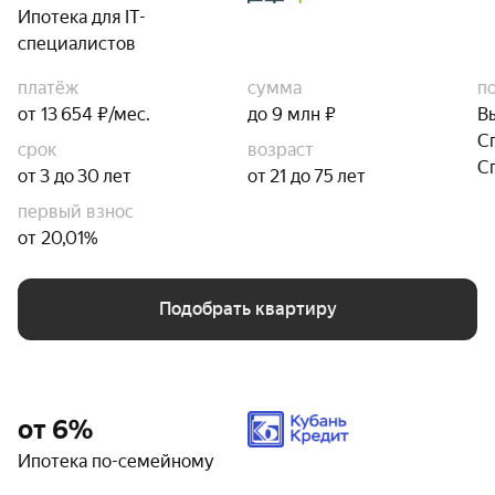
Ипотека для IT-
специалистов
платёж
сумма
п
от 13 654 ₽/мес.
до 9 млн ₽
В
С
срок
возраст
С
от 3 до 30 лет
от 21 до 75 лет
первый взнос
от 20,01%
Подобрать квартиру
от 6%
Ипотека по-семейному