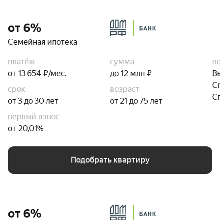
от 6%
Семейная ипотека
платёж
сумма
п
от 13 654 ₽/мес.
до 12 млн ₽
В
С
срок
возраст
С
от 3 до 30 лет
от 21 до 75 лет
первый взнос
от 20,01%
Подобрать квартиру
от 6%