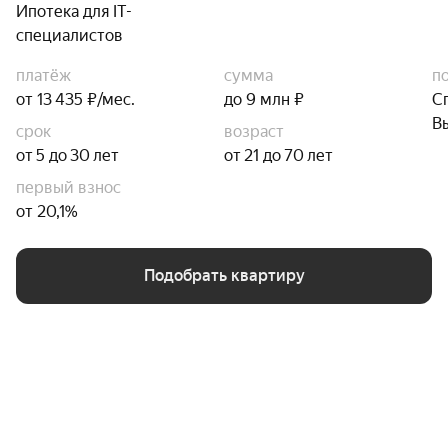
Ипотека для IT-
специалистов
платёж
сумма
п
от 13 435 ₽/мес.
до 9 млн ₽
С
В
срок
возраст
от 5 до 30 лет
от 21 до 70 лет
первый взнос
от 20,1%
Подобрать квартиру