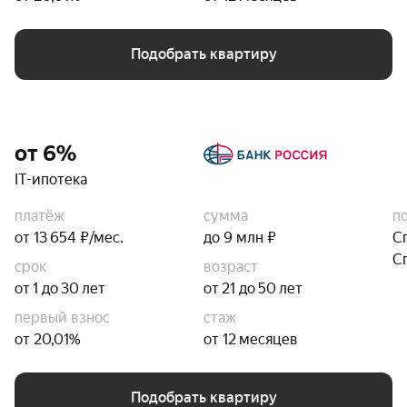
Подобрать квартиру
от 6%
IT-ипотека
платёж
сумма
п
от 13 654 ₽/мес.
до 9 млн ₽
С
С
срок
возраст
от 1 до 30 лет
от 21 до 50 лет
первый взнос
стаж
от 20,01%
от 12 месяцев
Подобрать квартиру