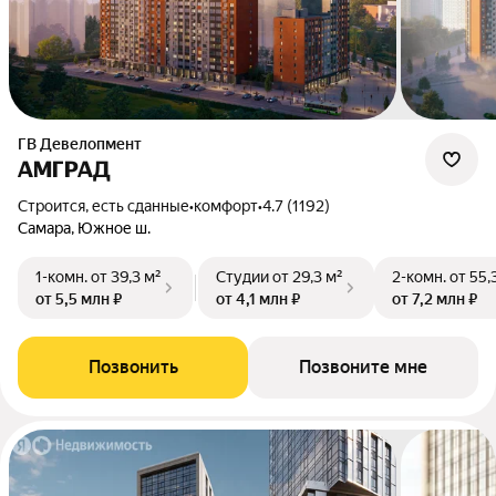
ГВ Девелопмент
АМГРАД
Строится, есть сданные
•
комфорт
•
4.7 (1192)
Самара, Южное ш.
1-комн.
от 39,3 м²
Студии
от 29,3 м²
2-комн.
от 55,
от 5,5 млн ₽
от 4,1 млн ₽
от 7,2 млн ₽
Позвонить
Позвоните мне