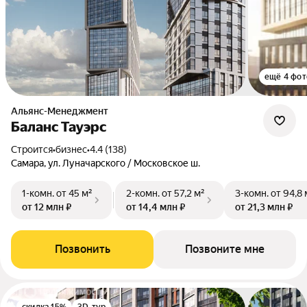
ещё 4 фот
Альянс-Менеджмент
Баланс Тауэрс
Строится
•
бизнес
•
4.4 (138)
Самара, ул. Луначарского / Московское ш.
1-комн.
от 45 м²
2-комн.
от 57,2 м²
3-комн.
от 94,8 
от 12 млн ₽
от 14,4 млн ₽
от 21,3 млн ₽
Позвонить
Позвоните мне