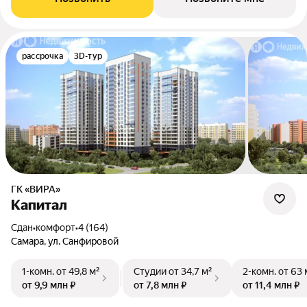
рассрочка
3D-тур
ГК «ВИРА»
Капитал
Сдан
•
комфорт
•
4 (164)
Самара, ул. Санфировой
1-комн.
от 49,8 м²
Студии
от 34,7 м²
2-комн.
от 63 
от 9,9 млн ₽
от 7,8 млн ₽
от 11,4 млн ₽