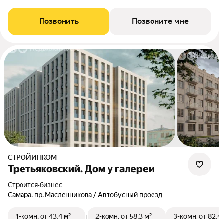
Позвонить
Позвоните мне
СТРОЙИНКОМ
Третьяковский. Дом у галереи
Строится
•
бизнес
Самара, пр. Масленникова / Автобусный проезд
1-комн.
от 43,4 м²
2-комн.
от 58,3 м²
3-комн.
от 82,