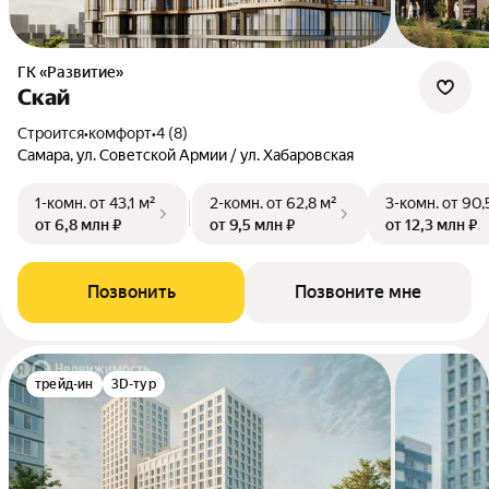
ГК «Развитие»
Скай
Строится
•
комфорт
•
4 (8)
Самара, ул. Советской Армии / ул. Хабаровская
1-комн.
от 43,1 м²
2-комн.
от 62,8 м²
3-комн.
от 90,
от 6,8 млн ₽
от 9,5 млн ₽
от 12,3 млн ₽
Позвонить
Позвоните мне
трейд-ин
3D-тур