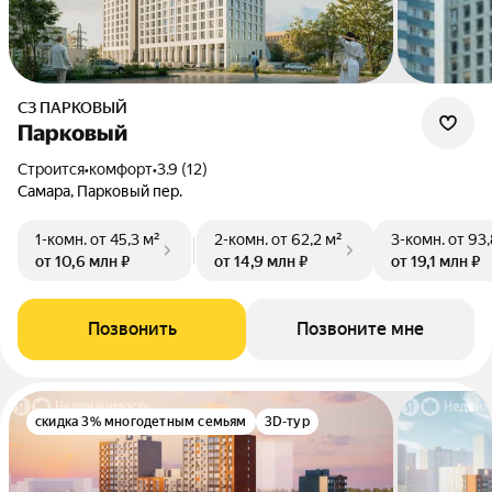
СЗ ПАРКОВЫЙ
Парковый
Строится
•
комфорт
•
3.9 (12)
Самара, Парковый пер.
1-комн.
от 45,3 м²
2-комн.
от 62,2 м²
3-комн.
от 93,
от 10,6 млн ₽
от 14,9 млн ₽
от 19,1 млн ₽
Позвонить
Позвоните мне
скидка 3% многодетным семьям
3D-тур