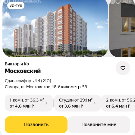
3D-тур
Виктор и Ко
Московский
Сдан
•
комфорт
•
4.4 (210)
Самара, ш. Московское, 18-й километр, 53
1-комн.
от 36,3 м²
Студии
от 29,1 м²
2-комн.
от 56,
от 4,6 млн ₽
от 3,6 млн ₽
от 6,4 млн ₽
Позвонить
Позвоните мне