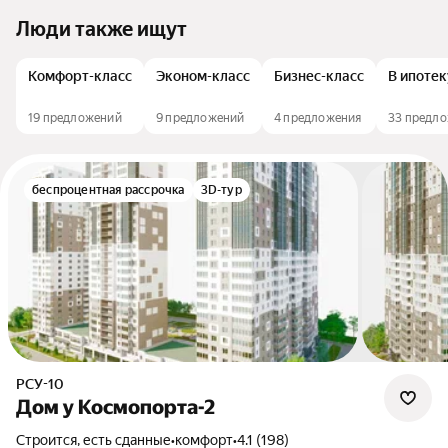
Люди также ищут
Комфорт-класс
Эконом-класс
Бизнес-класс
В ипотек
19 предложений
9 предложений
4 предложения
33 предл
беспроцентная рассрочка
3D-тур
РСУ-10
Дом у Космопорта-2
Строится, есть сданные
•
комфорт
•
4.1 (198)