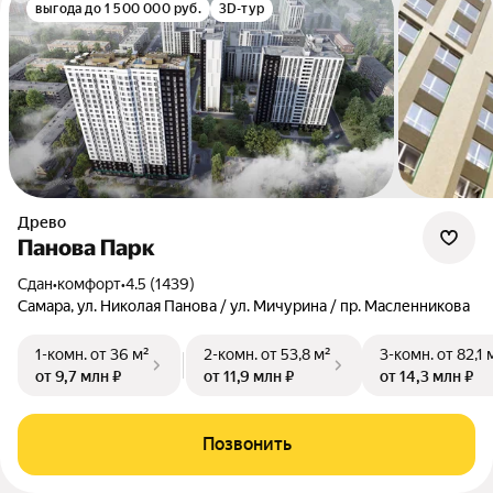
выгода до 1 500 000 руб.
3D-тур
Древо
Панова Парк
Сдан
•
комфорт
•
4.5 (1439)
Самара, ул. Николая Панова / ул. Мичурина / пр. Масленникова
1-комн.
от 36 м²
2-комн.
от 53,8 м²
3-комн.
от 82,1 
от 9,7 млн ₽
от 11,9 млн ₽
от 14,3 млн ₽
Позвонить