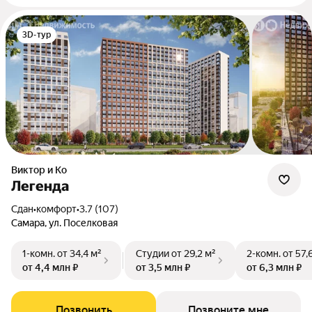
3D-тур
Виктор и Ко
Легенда
Сдан
•
комфорт
•
3.7 (107)
Самара, ул. Поселковая
1-комн.
от 34,4 м²
Студии
от 29,2 м²
2-комн.
от 57,
от 4,4 млн ₽
от 3,5 млн ₽
от 6,3 млн ₽
Позвонить
Позвоните мне