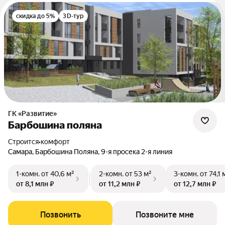
скидка до 5%
3D-тур
ГК «Развитие»
Барбошина поляна
Строится
•
комфорт
Самара, Барбошина Поляна, 9-я просека 2-я линия
1-комн.
от 40,6 м²
2-комн.
от 53 м²
3-комн.
от 74,1 
от 8,1 млн ₽
от 11,2 млн ₽
от 12,7 млн ₽
Позвонить
Позвоните мне