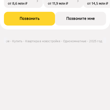
от 8,6 млн ₽
от 11,9 млн ₽
от 14,5 млн ₽
Позвонить
Позвоните мне
Самаре
Купить
Квартира в новостройке
Однокомнатные
2025 год