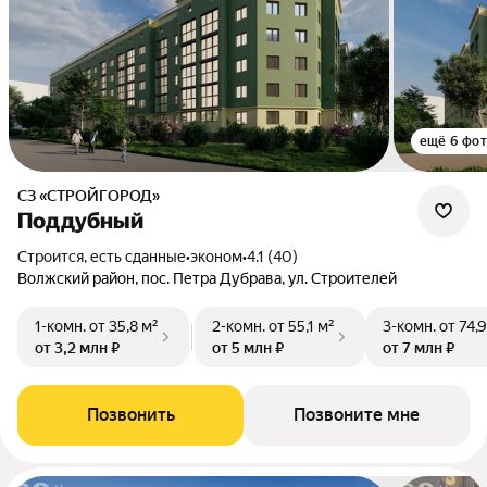
ещё 6 фо
СЗ «СТРОЙГОРОД»
Поддубный
Строится, есть сданные
•
эконом
•
4.1 (40)
Волжский район, пос. Петра Дубрава, ул. Строителей
1-комн.
от 35,8 м²
2-комн.
от 55,1 м²
3-комн.
от 74,
от 3,2 млн ₽
от 5 млн ₽
от 7 млн ₽
Позвонить
Позвоните мне