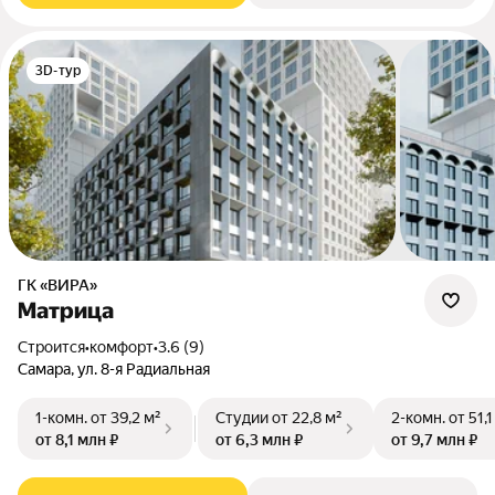
3D-тур
ГК «ВИРА»
Матрица
Строится
•
комфорт
•
3.6 (9)
Самара, ул. 8-я Радиальная
1-комн.
от 39,2 м²
Студии
от 22,8 м²
2-комн.
от 51,1
от 8,1 млн ₽
от 6,3 млн ₽
от 9,7 млн ₽