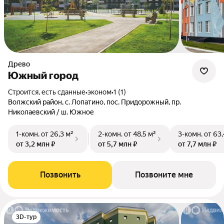
Древо
Южный город
Строится, есть сданные
•
эконом
•
1 (1)
Волжский район, с. Лопатино, пос. Придорожный, пр.
Николаевский / ш. Южное
1-комн.
от 26,3 м²
2-комн.
от 48,5 м²
3-комн.
от 63,
от 3,2 млн ₽
от 5,7 млн ₽
от 7,7 млн ₽
Позвонить
Позвоните мне
3D-тур