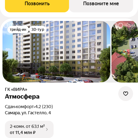
Позвонить
Позвоните мне
трейд-ин
3D-тур
ГК «ВИРА»
Атмосфера
Сдан
•
комфорт
•
4.2 (230)
Самара, ул. Гастелло, 4
2-комн.
от 63,1 м²
от 11,4 млн ₽