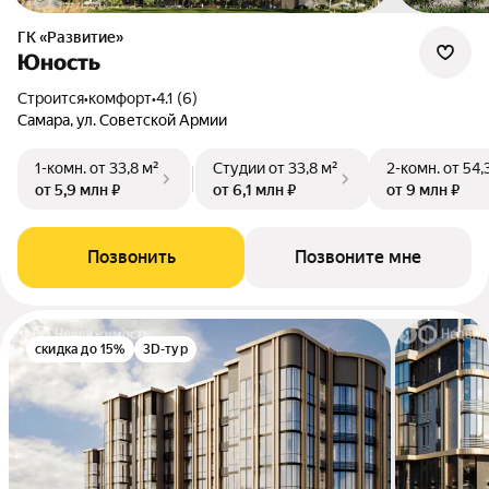
ГК «Развитие»
Юность
Строится
•
комфорт
•
4.1 (6)
Самара, ул. Советской Армии
1-комн.
от 33,8 м²
Студии
от 33,8 м²
2-комн.
от 54,
от 5,9 млн ₽
от 6,1 млн ₽
от 9 млн ₽
Позвонить
Позвоните мне
скидка до 15%
3D-тур