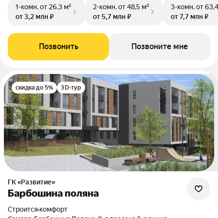
1-комн.
от 26,3 м²
2-комн.
от 48,5 м²
3-комн.
от 63,
от 3,2 млн ₽
от 5,7 млн ₽
от 7,7 млн ₽
Позвонить
Позвоните мне
скидка до 5%
3D-тур
ГК «Развитие»
Барбошина поляна
Строится
•
комфорт