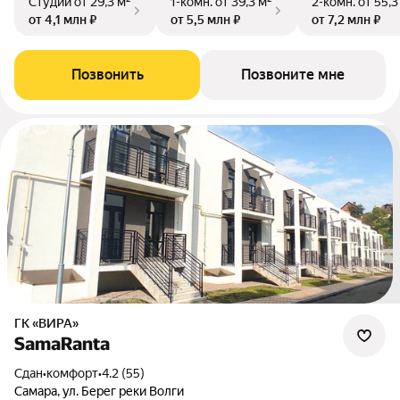
Студии
от 29,3 м²
1-комн.
от 39,3 м²
2-комн.
от 55,3
от 4,1 млн ₽
от 5,5 млн ₽
от 7,2 млн ₽
Позвонить
Позвоните мне
ГК «ВИРА»
SamaRanta
Сдан
•
комфорт
•
4.2 (55)
Самара, ул. Берег реки Волги