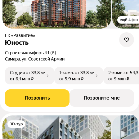
ещё 4 фот
ГК «Развитие»
Юность
Строится
•
комфорт
•
4.1 (6)
Самара, ул. Советской Армии
Студии
от 33,8 м²
1-комн.
от 33,8 м²
2-комн.
от 54,3
от 6,1 млн ₽
от 5,9 млн ₽
от 9 млн ₽
Позвонить
Позвоните мне
3D-тур