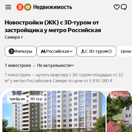
Новостройки (ЖК) c 3D-туром от
застройщика у метро Российская
Самара
Фильтры
Российская
С 3D-туром
Цена
3
7 новостроек
•
по актуальности
7 новостроек — купить квартиру c 3D-туром площадью от 22
м² у метро Российская в Самаре по цене от 5 930 280 ₽
трейд-ин
3D-тур