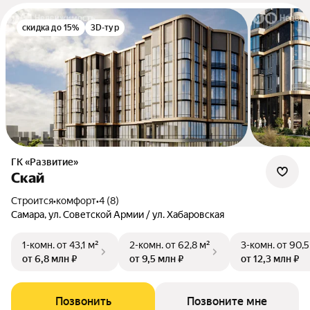
скидка до 15%
3D-тур
ГК «Развитие»
Скай
Строится
•
комфорт
•
4 (8)
Самара, ул. Советской Армии / ул. Хабаровская
1-комн.
от 43,1 м²
2-комн.
от 62,8 м²
3-комн.
от 90,5
от 6,8 млн ₽
от 9,5 млн ₽
от 12,3 млн ₽
Позвонить
Позвоните мне