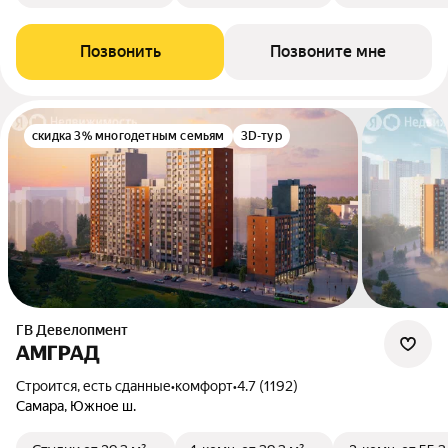
Позвонить
Позвоните мне
скидка 3% многодетным семьям
3D-тур
ГВ Девелопмент
АМГРАД
Строится, есть сданные
•
комфорт
•
4.7 (1192)
Самара, Южное ш.