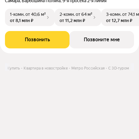
Самара, Барбошина Поляна, 9-я просека 2-я линия
1-комн.
от 40,6 м²
2-комн.
от 64 м²
3-комн.
от 74,1 м
от 8,1 млн ₽
от 11,2 млн ₽
от 12,7 млн ₽
Позвонить
Позвоните мне
ре
Купить
Квартира в новостройке
Метро Российская
C 3D-туром