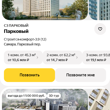
СЗ ПАРКОВЫЙ
Парковый
Строится
•
комфорт
•
3.9 (12)
Самара, Парковый пер.
1-комн.
от 45,3 м²
2-комн.
от 62,2 м²
3-комн.
от 93,
от 10,6 млн ₽
от 14,7 млн ₽
от 19,1 млн ₽
Позвонить
Позвоните мне
выгода до 1 500 000 руб.
3D-тур