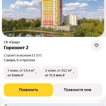
СК «Град»
Горизонт 2
Строится
•
эконом
•
3.1 (17)
Самара, 6-я просека
1-комн.
от 54,4 м²
3-комн.
от 92,1 м²
от 8 млн ₽
от 11,4 млн ₽
Позвонить
Позвоните мне