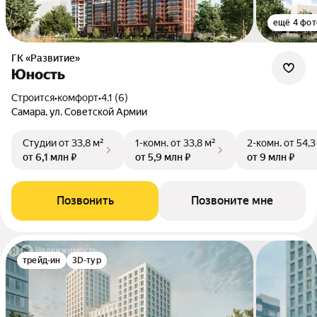
ещё 4 фот
ГК «Развитие»
Юность
Строится
•
комфорт
•
4.1 (6)
Самара, ул. Советской Армии
Студии
от 33,8 м²
1-комн.
от 33,8 м²
2-комн.
от 54,3
от 6,1 млн ₽
от 5,9 млн ₽
от 9 млн ₽
Позвонить
Позвоните мне
трейд-ин
3D-тур