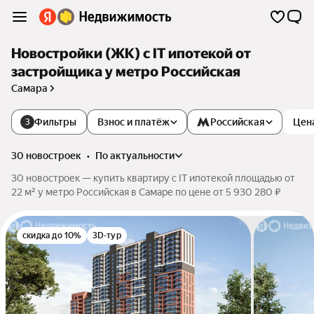
Новостройки (ЖК) с IT ипотекой от
застройщика у метро Российская
Самара
Фильтры
Взнос и платёж
Российская
Цен
3
30 новостроек
•
по актуальности
30 новостроек — купить квартиру с IT ипотекой площадью от
22 м² у метро Российская в Самаре по цене от 5 930 280 ₽
скидка до 10%
3D-тур