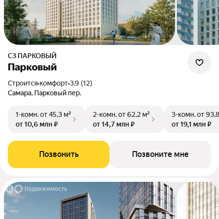
СЗ ПАРКОВЫЙ
Парковый
Строится
•
комфорт
•
3.9 (12)
Самара, Парковый пер.
1-комн.
от 45,3 м²
2-комн.
от 62,2 м²
3-комн.
от 93,
от 10,6 млн ₽
от 14,7 млн ₽
от 19,1 млн ₽
Позвонить
Позвоните мне