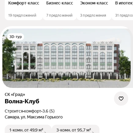
Комфорт-класс
Бизнес-класс
Эконом-класс
В ипотек
19 предложений
7 предложений
3 предложения
31 предло
3D-тур
СК «Град»
Волна-Клуб
Строится
•
комфорт
•
3.6 (5)
Самара, ул. Максима Горького
1-комн.
от 49,9 м²
3-комн.
от 95,7 м²