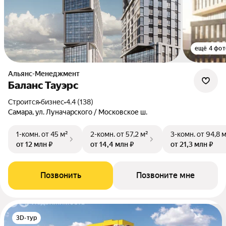
ещё 4 фот
Альянс-Менеджмент
Баланс Тауэрс
Строится
•
бизнес
•
4.4 (138)
Самара, ул. Луначарского / Московское ш.
1-комн.
от 45 м²
2-комн.
от 57,2 м²
3-комн.
от 94,8 
от 12 млн ₽
от 14,4 млн ₽
от 21,3 млн ₽
Позвонить
Позвоните мне
3D-тур