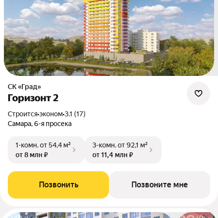
СК «Град»
Горизонт 2
Строится
•
эконом
•
3.1 (17)
Самара, 6-я просека
1-комн.
от 54,4 м²
3-комн.
от 92,1 м²
от 8 млн ₽
от 11,4 млн ₽
Позвонить
Позвоните мне