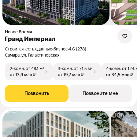
Новое Время
Гранд Империал
Строится, есть сданные
•
бизнес
•
4.6 (278)
Самара, ул. Галактиновская
2-комн.
от 48,1 м²
3-комн.
от 71,5 м²
4-комн.
от 124,
от 13,9 млн ₽
от 19,7 млн ₽
от 34,5 млн ₽
Позвонить
Позвоните мне