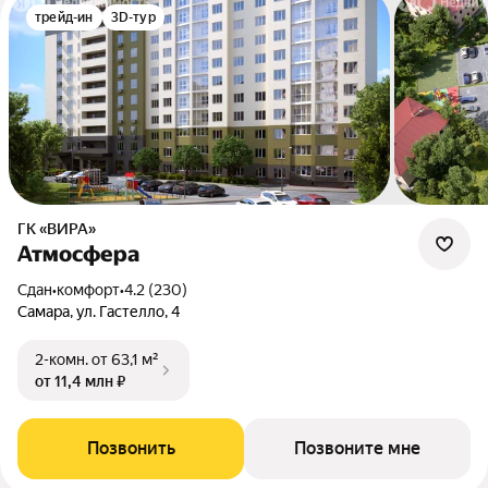
трейд-ин
3D-тур
ГК «ВИРА»
Атмосфера
Сдан
•
комфорт
•
4.2 (230)
Самара, ул. Гастелло, 4
2-комн.
от 63,1 м²
от 11,4 млн ₽
Позвонить
Позвоните мне