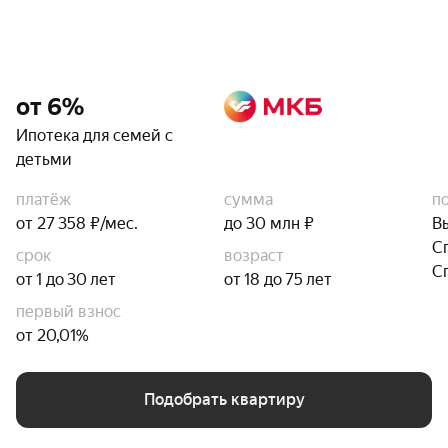
от 6%
Ипотека для семей с
детьми
платёж
сумма
п
от 27 358 ₽/мес.
до 30 млн ₽
В
С
срок
возраст
С
от 1 до 30 лет
от 18 до 75 лет
первый взнос
от 20,01%
Подобрать квартиру