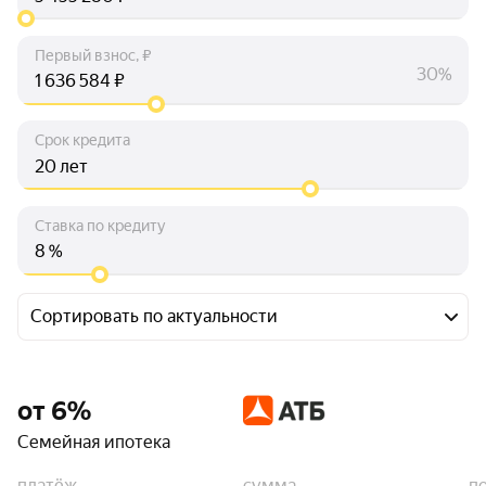
Первый взнос, ₽
30%
₽
Срок кредита
лет
Ставка по кредиту
%
Сортировать по актуальности
от 6%
Семейная ипотека
платёж
сумма
п