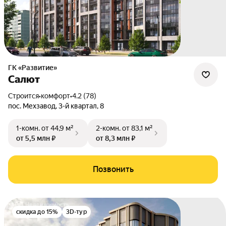
ГК «Развитие»
Салют
Строится
•
комфорт
•
4.2 (78)
пос. Мехзавод
,
3-й квартал
,
8
1-комн.
от 44,9 м²
2-комн.
от 83,1 м²
от 5,5 млн ₽
от 8,3 млн ₽
Позвонить
скидка до 15%
3D-тур