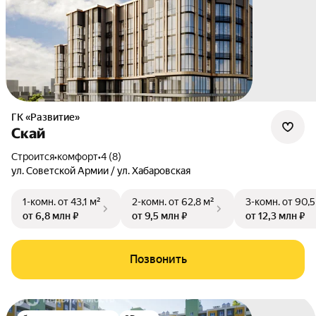
ГК «Развитие»
Скай
Строится
•
комфорт
•
4 (8)
ул. Советской Армии / ул. Хабаровская
1-комн.
от 43,1 м²
2-комн.
от 62,8 м²
3-комн.
от 90,5
от 6,8 млн ₽
от 9,5 млн ₽
от 12,3 млн ₽
Позвонить