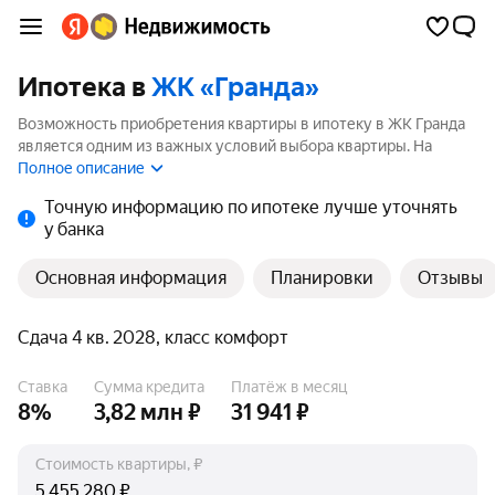
Ипотека в
ЖК «Гранда»
Возможность приобретения квартиры в ипотеку в ЖК Гранда
является одним из важных условий выбора квартиры. На
странице мы собрали программы кредитования банков для
Полное описание
покупки квартиры в ипотеку от 3.5%.
Точную информацию по ипотеке лучше уточнять
у банка
Основная информация
Планировки
Отзывы
Сдача 4 кв. 2028, класс комфорт
Ставка
Сумма кредита
Платёж в месяц
8%
3,82 млн ₽
31 941 ₽
Стоимость квартиры, ₽
₽