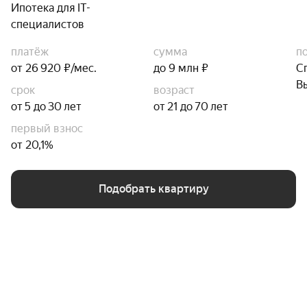
Ипотека для IT-
специалистов
платёж
сумма
п
от 26 920 ₽/мес.
до 9 млн ₽
С
В
срок
возраст
от 5 до 30 лет
от 21 до 70 лет
первый взнос
от 20,1%
Подобрать квартиру