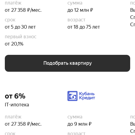
платёж
сумма
п
от 27 358 ₽/мес.
до 12 млн ₽
В
С
срок
возраст
С
от 5 до 30 лет
от 18 до 75 лет
первый взнос
от 20,1%
Подобрать квартиру
от 6%
IT-ипотека
платёж
сумма
п
от 27 358 ₽/мес.
до 9 млн ₽
В
С
срок
возраст