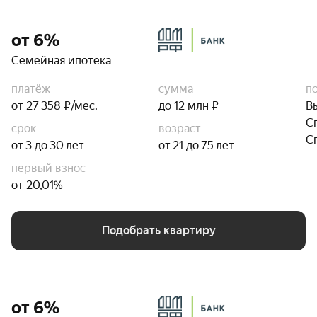
от 6%
Семейная ипотека
платёж
сумма
п
от 27 358 ₽/мес.
до 12 млн ₽
В
С
срок
возраст
С
от 3 до 30 лет
от 21 до 75 лет
первый взнос
от 20,01%
Подобрать квартиру
от 6%