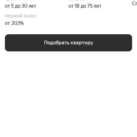
С
от 5 до 30 лет
от 18 до 75 лет
первый взнос
от 20,1%
Подобрать квартиру