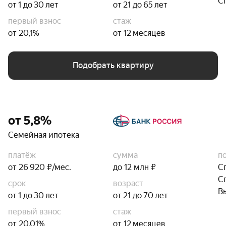
С
от 1 до 30 лет
от 21 до 65 лет
первый взнос
стаж
от 20,1%
от 12 месяцев
Подобрать квартиру
от 5,8%
Семейная ипотека
платёж
сумма
п
от 26 920 ₽/мес.
до 12 млн ₽
С
С
срок
возраст
В
от 1 до 30 лет
от 21 до 70 лет
первый взнос
стаж
от 20,01%
от 12 месяцев