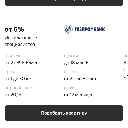
от 6%
Ипотека для IT-
специалистов
платёж
сумма
п
от 27 358 ₽/мес.
до 18 млн ₽
В
С
срок
возраст
С
от 1 до 30 лет
от 20 до 80 лет
первый взнос
стаж
от 20,1%
от 12 месяцев
Подобрать квартиру