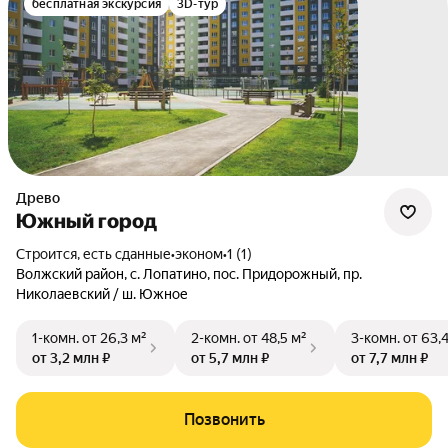
бесплатная экскурсия
3D-тур
Древо
Южный город
Строится, есть сданные
•
эконом
•
1 (1)
Волжский район
,
с. Лопатино
,
пос. Придорожный
,
пр.
Николаевский / ш. Южное
1-комн.
от 26,3 м²
2-комн.
от 48,5 м²
3-комн.
от 63,
от 3,2 млн ₽
от 5,7 млн ₽
от 7,7 млн ₽
Позвонить