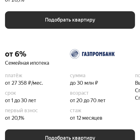
Подобрать квартиру
от 6%
Семейная ипотека
платёж
сумма
п
от 27 358 ₽/мес.
до 30 млн ₽
В
С
срок
возраст
С
от 1 до 30 лет
от 20 до 70 лет
первый взнос
стаж
от 20,1%
от 12 месяцев
Подобрать квартиру