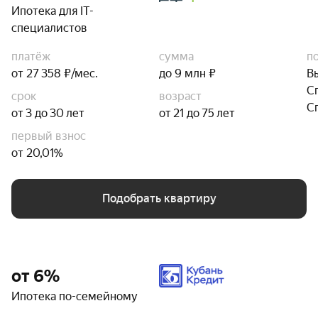
Ипотека для IT-
специалистов
платёж
сумма
п
от 27 358 ₽/мес.
до 9 млн ₽
В
С
срок
возраст
С
от 3 до 30 лет
от 21 до 75 лет
первый взнос
от 20,01%
Подобрать квартиру
от 6%
Ипотека по-семейному