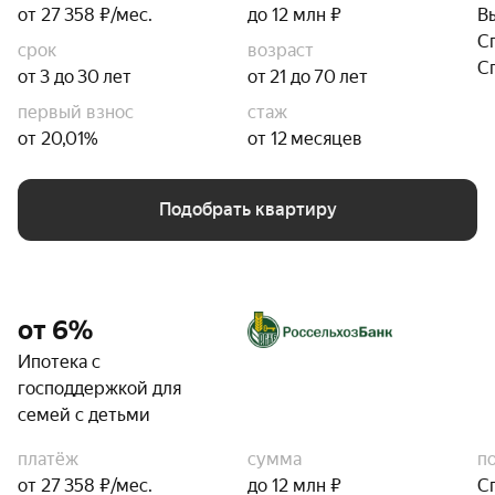
от 27 358 ₽/мес.
до 12 млн ₽
В
С
срок
возраст
С
от 3 до 30 лет
от 21 до 70 лет
первый взнос
стаж
от 20,01%
от 12 месяцев
Подобрать квартиру
от 6%
Ипотека с
господдержкой для
семей с детьми
платёж
сумма
п
от 27 358 ₽/мес.
до 12 млн ₽
С