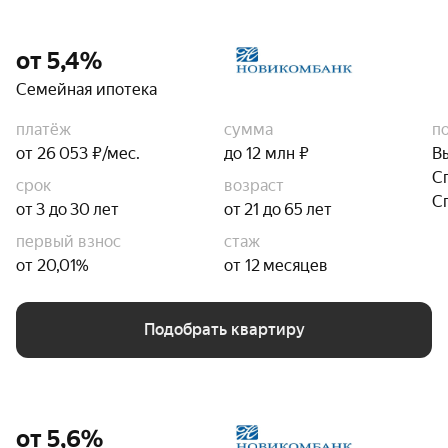
от 5,4%
Семейная ипотека
платёж
сумма
п
от 26 053 ₽/мес.
до 12 млн ₽
В
С
срок
возраст
С
от 3 до 30 лет
от 21 до 65 лет
первый взнос
стаж
от 20,01%
от 12 месяцев
Подобрать квартиру
от 5,6%