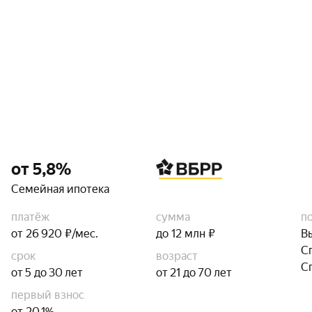
от 5,8%
Семейная ипотека
платёж
сумма
п
от 26 920 ₽/мес.
до 12 млн ₽
В
С
срок
возраст
С
от 5 до 30 лет
от 21 до 70 лет
первый взнос
от 20,1%