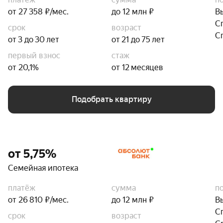
от 27 358 ₽/мес.
до 12 млн ₽
В
С
срок
возраст
С
от 3 до 30 лет
от 21 до 75 лет
первый взнос
стаж
от 20,1%
от 12 месяцев
Подобрать квартиру
от 5,75%
Семейная ипотека
платёж
сумма
п
от 26 810 ₽/мес.
до 12 млн ₽
В
С
срок
возраст