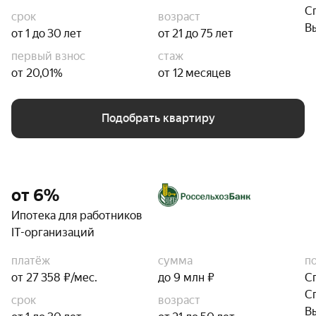
С
срок
возраст
В
от 1 до 30 лет
от 21 до 75 лет
первый взнос
стаж
от 20,01%
от 12 месяцев
Подобрать квартиру
от 6%
Ипотека для работников
IT-организаций
платёж
сумма
п
от 27 358 ₽/мес.
до 9 млн ₽
С
С
срок
возраст
В