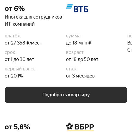
от 6%
Ипотека для сотрудников
ИТ-компаний
платёж
сумма
п
от 27 358 ₽/мес.
до 18 млн ₽
В
С
срок
возраст
от 1 до 30 лет
от 18 до 50 лет
первый взнос
стаж
от 20,1%
от 3 месяцев
Подобрать квартиру
от 5,8%