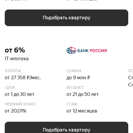
Подобрать квартиру
от 6%
IT-ипотека
платёж
сумма
п
от 27 358 ₽/мес.
до 9 млн ₽
С
С
срок
возраст
от 1 до 30 лет
от 21 до 50 лет
первый взнос
стаж
от 20,01%
от 12 месяцев
Подобрать квартиру