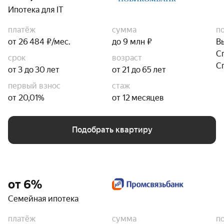
Ипотека для IT
платёж
сумма
п
от 26 484 ₽/мес.
до 9 млн ₽
В
С
срок
возраст
С
от 3 до 30 лет
от 21 до 65 лет
первый взнос
стаж
от 20,01%
от 12 месяцев
Подобрать квартиру
от 6%
Семейная ипотека
платёж
сумма
п