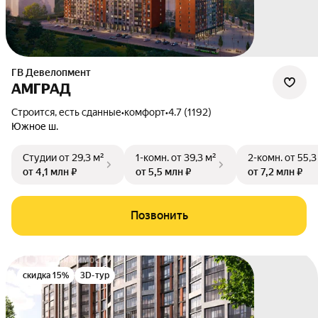
ГВ Девелопмент
АМГРАД
Строится, есть сданные
•
комфорт
•
4.7 (1192)
Южное ш.
Студии
от 29,3 м²
1-комн.
от 39,3 м²
2-комн.
от 55,3
от 4,1 млн ₽
от 5,5 млн ₽
от 7,2 млн ₽
Позвонить
скидка 15%
3D-тур