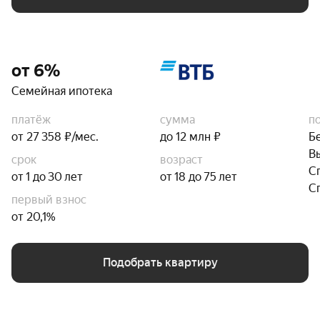
от 6%
Семейная ипотека
платёж
сумма
п
от 27 358 ₽/мес.
до 12 млн ₽
Б
В
срок
возраст
С
от 1 до 30 лет
от 18 до 75 лет
С
первый взнос
от 20,1%
Подобрать квартиру