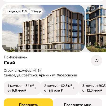
скидка до 15%
3D-тур
ГК «Развитие»
Скай
Строится
•
комфорт
•
4 (8)
Самара, ул. Советской Армии / ул. Хабаровская
1-комн.
от 43,1 м²
2-комн.
от 62,8 м²
3-комн.
от 90,5
от 6,8 млн ₽
от 9,5 млн ₽
от 12,3 млн ₽
Позвонить
Позвоните мне