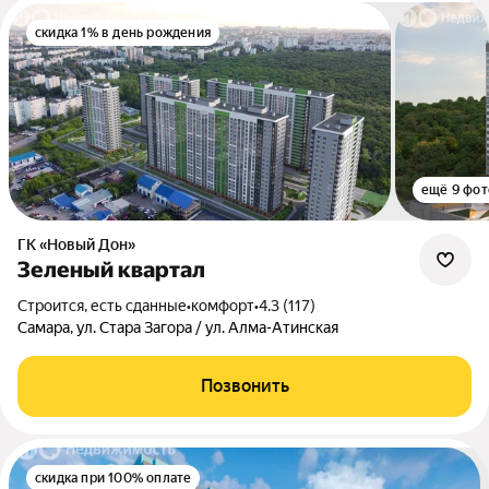
скидка 1% в день рождения
ещё 9 фот
ГК «Новый Дон»
Зеленый квартал
Строится, есть сданные
•
комфорт
•
4.3 (117)
Самара, ул. Стара Загора / ул. Алма-Атинская
Позвонить
скидка при 100% оплате