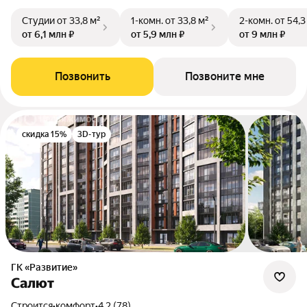
Студии
от 33,8 м²
1-комн.
от 33,8 м²
2-комн.
от 54,3
от 6,1 млн ₽
от 5,9 млн ₽
от 9 млн ₽
Позвонить
Позвоните мне
скидка 15%
3D-тур
ГК «Развитие»
Салют
Строится
•
комфорт
•
4.2 (78)