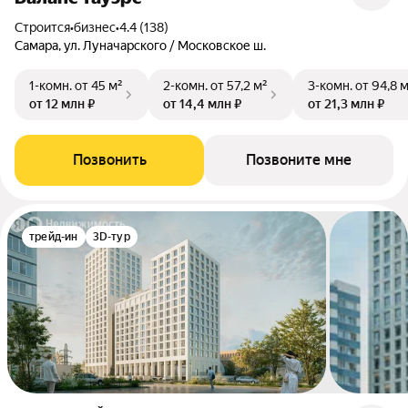
Строится
•
бизнес
•
4.4 (138)
Самара, ул. Луначарского / Московское ш.
1-комн.
от 45 м²
2-комн.
от 57,2 м²
3-комн.
от 94,8 
от 12 млн ₽
от 14,4 млн ₽
от 21,3 млн ₽
Позвонить
Позвоните мне
трейд-ин
3D-тур