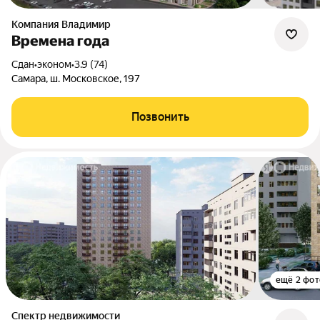
Компания Владимир
Времена года
Сдан
•
эконом
•
3.9 (74)
Самара, ш. Московское, 197
Позвонить
ещё 2 фот
Спектр недвижимости