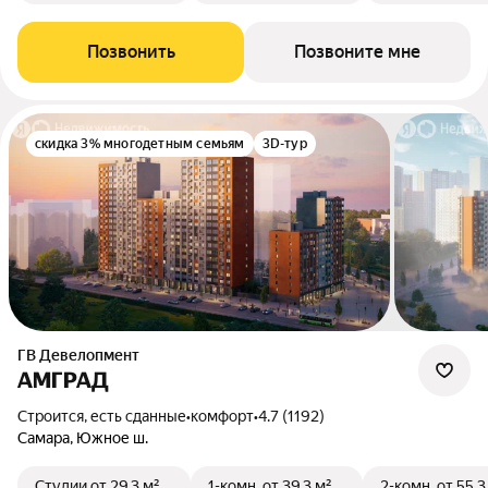
Позвонить
Позвоните мне
скидка 3% многодетным семьям
3D-тур
ГВ Девелопмент
АМГРАД
Строится, есть сданные
•
комфорт
•
4.7 (1192)
Самара, Южное ш.
Студии
от 29,3 м²
1-комн.
от 39,3 м²
2-комн.
от 55,3