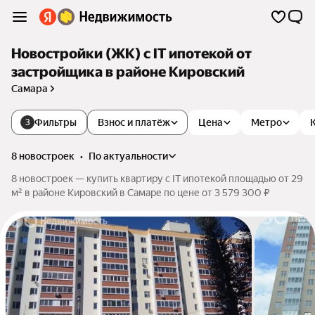
Новостройки (ЖК) с IT ипотекой от
застройщика в районе Кировский
Самара
Фильтры
Взнос и платёж
Цена
Метро
3
8 новостроек
•
по актуальности
8 новостроек — купить квартиру с IT ипотекой площадью от 29
м² в районе Кировский в Самаре по цене от 3 579 300 ₽