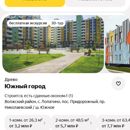
бесплатная экскурсия
3D-тур
Древо
Южный город
Строится, есть сданные
•
эконом
•
1 (1)
Волжский район, с. Лопатино, пос. Придорожный, пр.
Николаевский / ш. Южное
1-комн.
от 26,3 м²
2-комн.
от 48,5 м²
3-комн.
от 63,
от 3,2 млн ₽
от 5,7 млн ₽
от 7,7 млн ₽