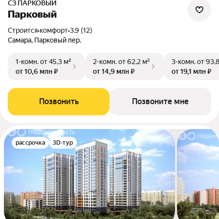
СЗ ПАРКОВЫЙ
Парковый
Строится
•
комфорт
•
3.9 (12)
Самара, Парковый пер.
1-комн.
от 45,3 м²
2-комн.
от 62,2 м²
3-комн.
от 93,
от 10,6 млн ₽
от 14,9 млн ₽
от 19,1 млн ₽
Позвонить
Позвоните мне
рассрочка
3D-тур