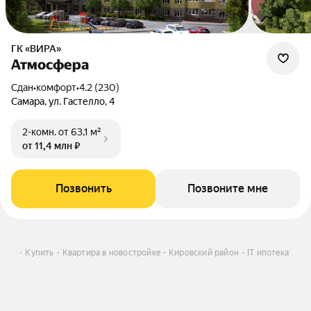
ГК «ВИРА»
Атмосфера
Сдан
•
комфорт
•
4.2 (230)
Самара, ул. Гастелло, 4
2-комн.
от 63,1 м²
от 11,4 млн ₽
Позвонить
Позвоните мне
маре
Купить
Квартира в новостройке
Кировский район
IT ипотека