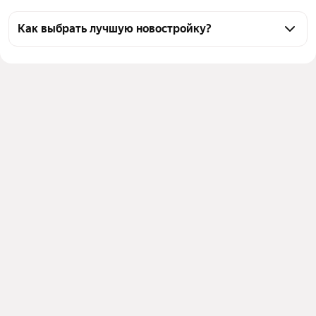
Как выбрать лучшую новостройку?
Воспользуйтесь тепловой картой для оценки 
инфраструктуры и транспортной доступности 
новостроек в выбранном районе в Самаре
Для легкого выбора подходящей новостройки в 
верхней части страницы есть самые частые 
комбинации фильтров, например «» или «»
Помимо удобной сортировки по цене вы можете 
отсортировать результаты по стоимости 
квадратного метра или площади
Выберите в фильтре подходящие условия сделки - 
например, в рассрочку