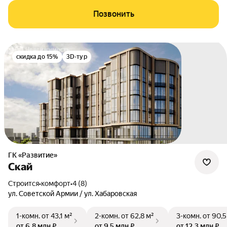
Позвонить
скидка до 15%
3D-тур
ГК «Развитие»
Скай
Строится
•
комфорт
•
4 (8)
ул. Советской Армии / ул. Хабаровская
1-комн.
от 43,1 м²
2-комн.
от 62,8 м²
3-комн.
от 90,5
от 6,8 млн ₽
от 9,5 млн ₽
от 12,3 млн ₽