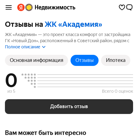
Отзывы на
ЖК «Академия»
ЖК «Академия» — это проект класса комфорт от застройщика
ГК «Новый Дон», расположенный в Советский район, рядом с
метро Советская. Комплекс включает 2 корпусов высотой до
Полное описание
22 этажей. Если вы планируете купить квартиру в ЖК
«Академия», ознакомьтесь с отзывами покупателей и жителей
Основная информация
Отзывы
Ипотека
района. Мы рассчитали рейтинг на основе реальных отзывов,
чтобы помочь вам сделать правильный выбор.
0
из 5
Всего 0 оценок
Добавить отзыв
Вам может быть интересно