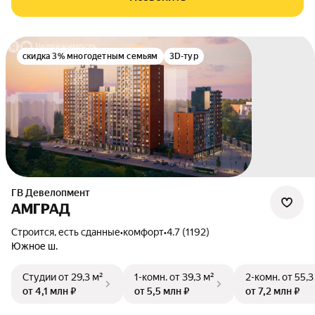
скидка 3% многодетным семьям
3D-тур
ГВ Девелопмент
АМГРАД
Строится, есть сданные
•
комфорт
•
4.7 (1192)
Южное ш.
Студии
от 29,3 м²
1-комн.
от 39,3 м²
2-комн.
от 55,3
от 4,1 млн ₽
от 5,5 млн ₽
от 7,2 млн ₽