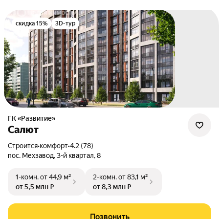
скидка 15%
3D-тур
ГК «Развитие»
Салют
Строится
•
комфорт
•
4.2 (78)
пос. Мехзавод
,
3-й квартал
,
8
1-комн.
от 44,9 м²
2-комн.
от 83,1 м²
от 5,5 млн ₽
от 8,3 млн ₽
Позвонить