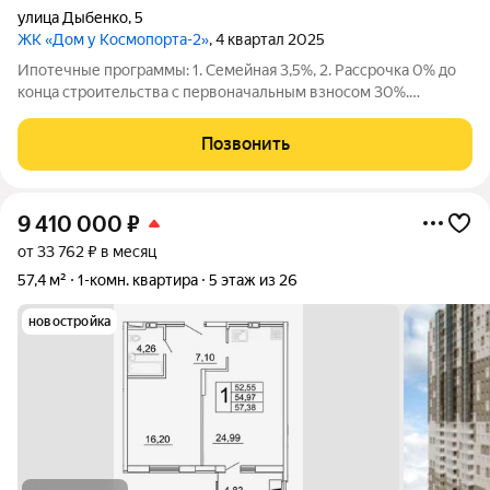
улица Дыбенко
,
5
ЖК «Дом у Космопорта-2»
, 4 квартал 2025
Ипотечные программы: 1. Семейная 3,5%, 2. Рассрочка 0% до
конца строительства с первоначальным взносом 30%.
Продаётся 1 комнатная квартира № 166 в строящемся жилом
комплексе «Дом у Космопорта 2» ;. ЖК «Дом у Космопорта 2»
Позвонить
располагается в
9 410 000
₽
от 33 762 ₽ в месяц
57,4 м²
1-комн. квартира
5 этаж из 26
новостройка