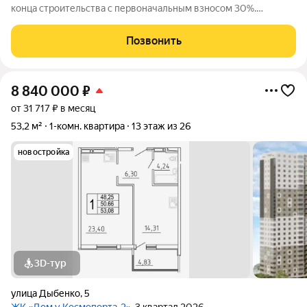
конца строительства с первоначальным взносом 30%.
Продаётся 3 комнатная квартира № 218 в строящемся жилом
комплексе «Дом у Космопорта 2»;. ЖК «Дом у Космопорта 2»
Позвонить
располагается в
8 840 000
₽
от 31 717 ₽ в месяц
53,2 м²
1-комн. квартира
13 этаж из 26
новостройка
3D-тур
улица Дыбенко
,
5