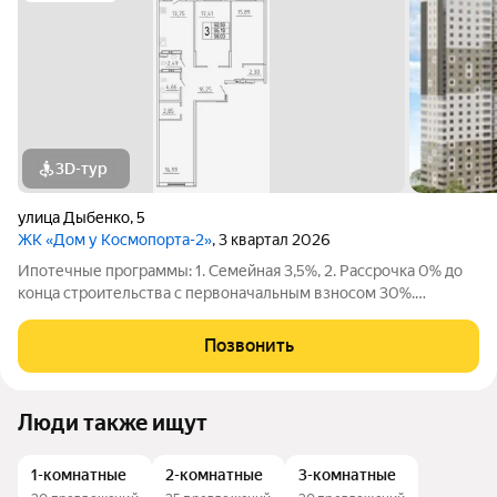
3D-тур
улица Дыбенко
,
5
ЖК «Дом у Космопорта-2»
, 3 квартал 2026
Ипотечные программы: 1. Семейная 3,5%, 2. Рассрочка 0% до
конца строительства с первоначальным взносом 30%.
Продаётся 3 комнатная квартира №629 в строящемся жилом
комплексе «Дом у Космопорта 2»;. ЖК «Дом у Космопорта 2»
Позвонить
располагается в географическом
Люди также ищут
1-комнатные
2-комнатные
3-комнатные