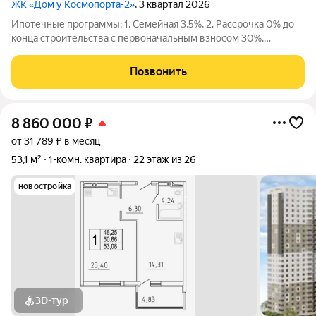
ЖК «Дом у Космопорта-2»
, 3 квартал 2026
Ипотечные программы: 1. Семейная 3,5%, 2. Рассрочка 0% до
конца строительства с первоначальным взносом 30%.
Продаётся 3 комнатная квартира №717 в строящемся жилом
комплексе «Дом у Космопорта 2»;. ЖК «Дом у Космопорта 2»
Позвонить
располагается в географическом
8 860 000
₽
от 31 789 ₽ в месяц
53,1 м²
1-комн. квартира
22 этаж из 26
новостройка
3D-тур