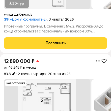
3D-тур
улица Дыбенко
,
5
ЖК «Дом у Космопорта-2»
, 3 квартал 2026
Ипотечные программы: 1. Семейная 3,5%, 2. Рассрочка 0% до
конца строительства с первоначальным взносом 30%.
Продаётся 3 комнатная квартира №347 в строящемся жилом
комплексе «Дом у Космопорта 2»;. ЖК «Дом у Космопорта 2»
Позвонить
располагается в географическом
12 890 000
₽
от 46 248 ₽ в месяц
83,8 м²
2-комн. квартира
20 этаж из 26
новостройка