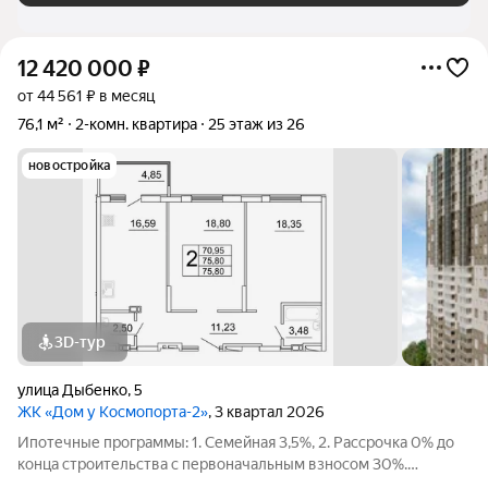
12 420 000
₽
от 44 561 ₽ в месяц
76,1 м²
2-комн. квартира
25 этаж из 26
новостройка
3D-тур
улица Дыбенко
,
5
ЖК «Дом у Космопорта-2»
, 3 квартал 2026
Ипотечные программы: 1. Семейная 3,5%, 2. Рассрочка 0% до
конца строительства с первоначальным взносом 30%.
Продаётся 2 комнатная квартира №604 в строящемся жилом