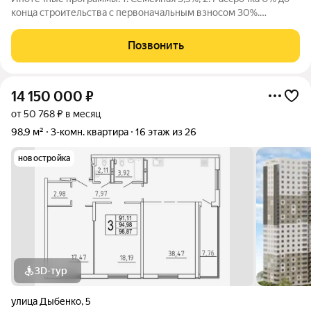
конца строительства с первоначальным взносом 30%.
Продаётся 3 комнатная квартира № 34 в строящемся жилом
комплексе «Дом у Космопорта 2» ;. ЖК «Дом у Космопорта 2»
Позвонить
располагается в
14 150 000
₽
от 50 768 ₽ в месяц
98,9 м²
3-комн. квартира
16 этаж из 26
новостройка
3D-тур
улица Дыбенко
,
5