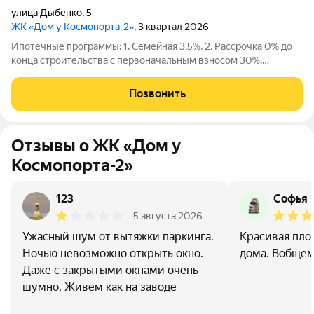
улица Дыбенко
,
5
ЖК «Дом у Космопорта-2»
, 3 квартал 2026
Ипотечные программы: 1. Семейная 3,5%, 2. Рассрочка 0% до
конца строительства с первоначальным взносом 30%.
Продаётся 2 комнатная квартира №598 в строящемся жилом
комплексе «Дом у Космопорта 2»;. ЖК «Дом у Космопорта 2»
Позвонить
располагается в географическом
Отзывы о ЖК «Дом у
Космопорта-2»
123
Софья 
5 августа 2026
Ужасный шум от вытяжки паркинга.
Красивая площ
Ночью невозможно открыть окно.
дома. Вобщем
Даже с закрытыми окнами очень
шумно. Живем как на заводе