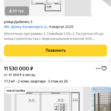
3D-тур
улица Дыбенко
,
5
ЖК «Дом у Космопорта-2»
, 4 квартал 2025
Ипотечные программы: 1. Семейная 3,5%, 2. Рассрочка 0% до
конца строительства с первоначальным взносом 30%.
Продаётся 1 комнатная квартира № 145 в строящемся жилом
комплексе «Дом у Космопорта 2» ;. ЖК «Дом у Космопорта 2»
Позвонить
располагается в
11 530 000
₽
от 41 368 ₽ в месяц
77,3 м²
2-комн. квартира
3 этаж из 26
новостройка