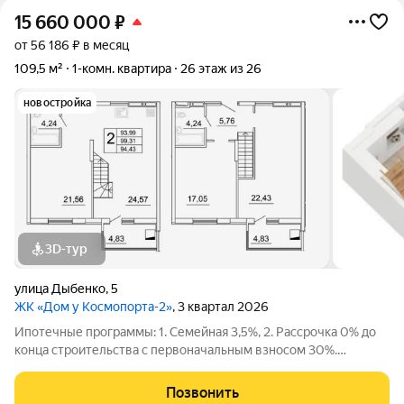
15 660 000
₽
от 56 186 ₽ в месяц
109,5 м²
1-комн. квартира
26 этаж из 26
новостройка
3D-тур
улица Дыбенко
,
5
ЖК «Дом у Космопорта-2»
, 3 квартал 2026
Ипотечные программы: 1. Семейная 3,5%, 2. Рассрочка 0% до
конца строительства с первоначальным взносом 30%.
Продаётся 1 комнатная квартира №607 в строящемся жилом
комплексе «Дом у Космопорта 2»;. ЖК «Дом у Космопорта 2»
Позвонить