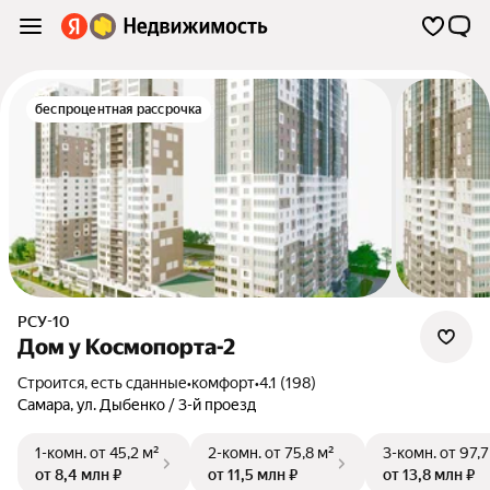
беспроцентная рассрочка
РСУ-10
Дом у Космопорта-2
Строится, есть сданные
•
комфорт
•
4.1 (198)
Самара
,
ул. Дыбенко / 3-й проезд
1-комн.
от 45,2 м²
2-комн.
от 75,8 м²
3-комн.
от 97,7
от 8,4 млн ₽
от 11,5 млн ₽
от 13,8 млн ₽