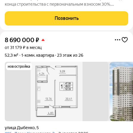
конца строительства с первоначальным взносом 30%.
Продаётся 3 комнатная квартира №469 в строящемся жилом
комплексе «Дом у Космопорта 2»;. ЖК «Дом у Космопорта 2»
Позвонить
располагается в географическом
8 690 000
₽
от 31 179 ₽ в месяц
52,3 м²
1-комн. квартира
23 этаж из 26
новостройка
улица Дыбенко
,
5