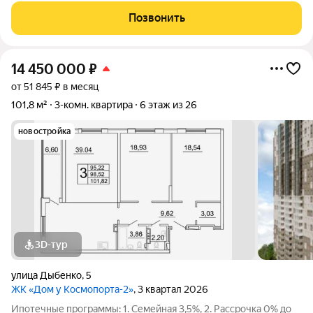
комплексе «Дом у Космопорта 2»;. ЖК «Дом у Космопорта 2»
Позвонить
располагается в географическом
14 450 000
₽
от 51 845 ₽ в месяц
101,8 м²
3-комн. квартира
6 этаж из 26
новостройка
3D-тур
улица Дыбенко
,
5
ЖК «Дом у Космопорта-2»
, 3 квартал 2026
Ипотечные программы: 1. Семейная 3,5%, 2. Рассрочка 0% до