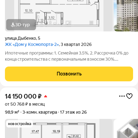
3D-тур
улица Дыбенко
,
5
ЖК «Дом у Космопорта-2»
, 3 квартал 2026
Ипотечные программы: 1. Семейная 3,5%, 2. Рассрочка 0% до
конца строительства с первоначальным взносом 30%.
Продаётся 2 комнатная квартира №625 в строящемся жилом
комплексе «Дом у Космопорта 2»;. ЖК «Дом у Космопорта 2»
Позвонить
располагается в географическом
14 150 000
₽
от 50 768 ₽ в месяц
98,9 м²
3-комн. квартира
17 этаж из 26
новостройка