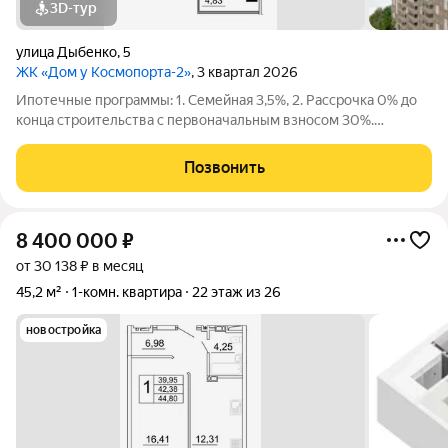
3D-тур
улица Дыбенко
,
5
ЖК «Дом у Космопорта-2»
, 3 квартал 2026
Ипотечные программы: 1. Семейная 3,5%, 2. Рассрочка 0% до
конца строительства с первоначальным взносом 30%.
Продаётся 1 комнатная квартира №460 в строящемся жилом
комплексе «Дом у Космопорта 2»;. ЖК «Дом у Космопорта 2»
Позвонить
располагается в географическом
8 400 000
₽
от 30 138 ₽ в месяц
45,2 м²
1-комн. квартира
22 этаж из 26
новостройка