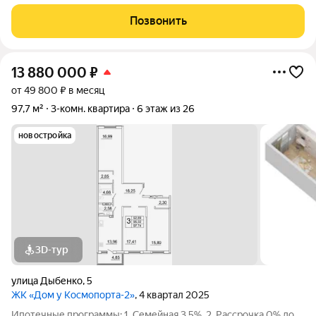
Продаётся 2 комнатная квартира № 94 в строящемся жилом
комплексе «Дом у Космопорта 2» ;. ЖК "Дом у Космопорта 2"
Позвонить
располагается в
13 880 000
₽
от 49 800 ₽ в месяц
97,7 м²
3-комн. квартира
6 этаж из 26
новостройка
3D-тур
улица Дыбенко
,
5
ЖК «Дом у Космопорта-2»
, 4 квартал 2025
Ипотечные программы: 1. Семейная 3,5%, 2. Рассрочка 0% до