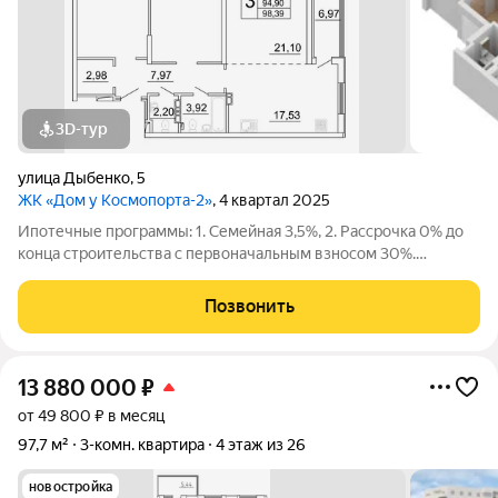
3D-тур
улица Дыбенко
,
5
ЖК «Дом у Космопорта-2»
, 4 квартал 2025
Ипотечные программы: 1. Семейная 3,5%, 2. Рассрочка 0% до
конца строительства с первоначальным взносом 30%.
Продаётся 3 комнатная квартира № 107 в строящемся жилом
комплексе «Дом у Космопорта 2» ;. ЖК "Дом у Космопорта 2"
Позвонить
располагается в
13 880 000
₽
от 49 800 ₽ в месяц
97,7 м²
3-комн. квартира
4 этаж из 26
новостройка