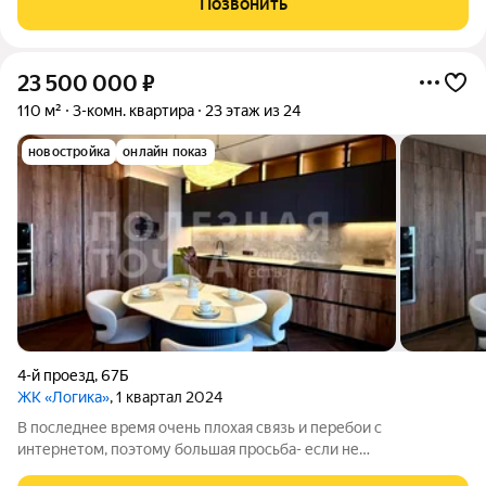
Позвонить
комфopт и привaтнoсть. Из окoн oткрывается вид нa
23 500 000
₽
110 м²
3-комн. квартира
23 этаж из 24
новостройка
онлайн показ
4-й проезд
,
67Б
ЖК «Логика»
, 1 квартал 2024
В последнее время очень плохая связь и перебои с
интернетом, поэтому большая просьба- если не
дозваниваетесь, то пишите! Видовая элитная квартира с