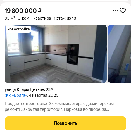
19 800 000
₽
95 м²
3-комн. квартира
1 этаж из 18
новостройка
улица Клары Цеткин
,
23А
ЖК «Волга»
, 4 квартал 2020
Продается просторная 3х комн.квартира с дизайнерским
ремонт! Закрытая территория. Парковка во дворе, за
шлагбаумом. Удачное расположение дома, до р.Волга, 2
мин.пешком. Свободная продажа!
Позвонить