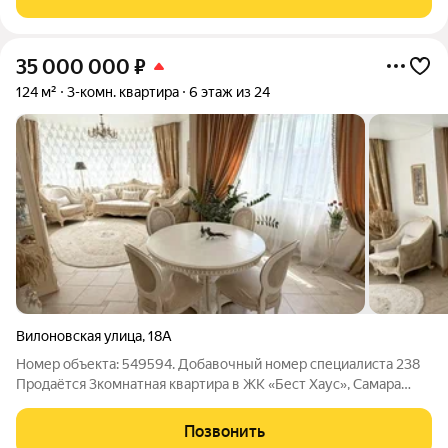
учетом лоджии) на 6 этаже
35 000 000
₽
124 м²
3-комн. квартира
6 этаж из 24
Вилоновская улица
,
18А
Номер объекта: 549594. Добавочный номер специалиста 238
Продаётся 3комнатная квартира в ЖК «Бест Хаус», Самара
Адрес: ул. Вилоновская, 18А Этаж: 6 из 24. Район: Ленинский
Откройте для себя жизнь в сердце Самары в современном
Позвонить
Евроквартале ЖК «Бест