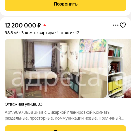
новым дизайнерским ремонтом Стиль это способ сказать, кто
Позвонить
вы есть, без слов. Эта квартира говорит
12 200 000
₽
98,8 м²
3-комн. квартира
1 этаж из 12
Отважная улица
,
33
Арт. 98978658 3к кв с шикарной планировкой Комнаты
раздельные, просторные. Коммуникации новые. Приличный
ремонт. В гостиной выход на большую теплую лоджию. В
спальной вместительная гардеробная. Кухня 17,8 кв м. Мебель