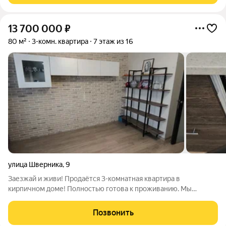
13 700 000
₽
80 м²
3-комн. квартира
7 этаж из 16
улица Шверника
,
9
Заезжай и живи! Продаётся 3-комнатная квартира в
кирпичном доме! Полностью готова к проживанию. Мы
оставляем квартиру с дорогой мебелью и техникой: Кухня-
гостиная (уютное зонирование): гарнитур «Мария»,
Позвонить
встроенный холодильник, две морозильные