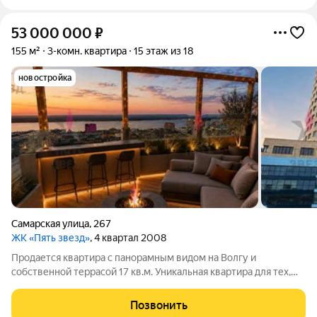
53 000 000
₽
155 м²
3-комн. квартира
15 этаж из 18
новостройка
Самарская улица
,
267
ЖК «Пять звезд»
, 4 квартал 2008
Продается квартира с панорамным видом на Волгу и
собственной террасой 17 кв.м. Уникальная квартира для тех,
кто ценит комфорт, стиль и качество жизни. Из больших
панорамных окон открываются потрясающие виды на Волгу и
Позвонить
незабываемые закаты. А