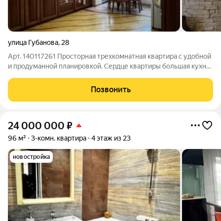
улица Губанова
,
28
Арт. 140117261 Просторная трехкомнатная квартира с удобной
и продуманной планировкой. Сердце квартиры большая кухня,
где комфортно собираться всей семьей и принимать гостей.
Интерьер дополнен элегантными арочными проемами,
Позвонить
создающими ощущение
24 000 000
₽
96 м²
3-комн. квартира
4 этаж из 23
новостройка