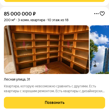
85 000 000
₽
200 м²
3-комн. квартира
10 этаж из 18
Лесная улица
,
31
Квартира, которую невозможно сравнить с другими. Есть
квартиры с хорошим ремонтом. Есть квартиры с дизайнерским
ремонтом. А есть пространства, которые создавались для
жизни без компромиссов. Именно такой является эта
Позвонить
квартира. 200 кв.м безупречного