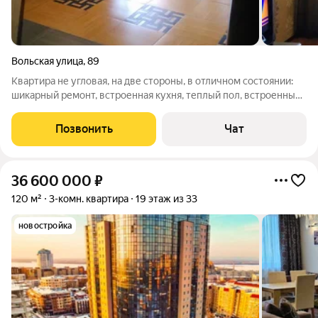
Вольская улица
,
89
Квартира не угловая, на две стороны, в отличном состоянии:
шикарный ремонт, встроенная кухня, теплый пол, встроенный
шкаф- купе. просторный сан узел раздельный, весь в кафеле. 1
взрослый собственник Прямая продажа ипотека возможна.
Позвонить
Чат
36 600 000
₽
120 м²
3-комн. квартира
19 этаж из 33
новостройка