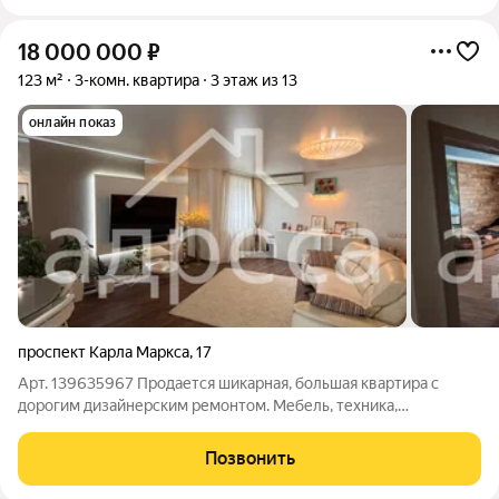
18 000 000
₽
123 м²
3-комн. квартира
3 этаж из 13
онлайн показ
проспект Карла Маркса
,
17
Арт. 139635967 Продается шикарная, большая квартира с
дорогим дизайнерским ремонтом. Мебель, техника,
сантехника, кухня, плитка, стены все итальянское. Везде
электрический теплый пол. Мнгого розеток. Трубы поменены
Позвонить
менее 5 месяцев назад. Квартира с