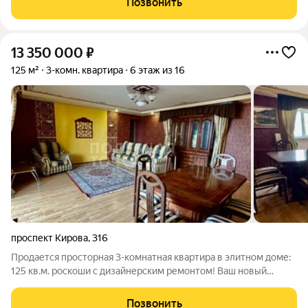
Позвонить
и техника остаются
13 350 000
₽
125 м²
3-комн. квартира
6 этаж из 16
проспект Кирова
,
316
Продается просторная 3-комнатная квартира в элитном доме:
125 кв.м. роскоши с дизайнерским ремонтом! Ваш новый
уровень комфорта и стиля ждет вас! Предлагаем к продаже
эксклюзивную трехкомнатную квартиру площадью 125 кв.м. (с
Позвонить