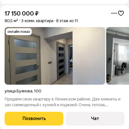
17 150 000
₽
80,5 м²
3-комн. квартира
8 этаж из 11
онлайн показ
улица Буянова
,
100
Продаём свою квартиру в Ленинском районе. Две комнаты и
зал совмещенный с кухней и лоджией. Очень теплая,
функциональная квартира. Ремонт делался для себя, не
экономили. Дорогая кухня, каменная столешница,
Позвонить
Чат
посудомойка и холодильник встроенные и т.д..