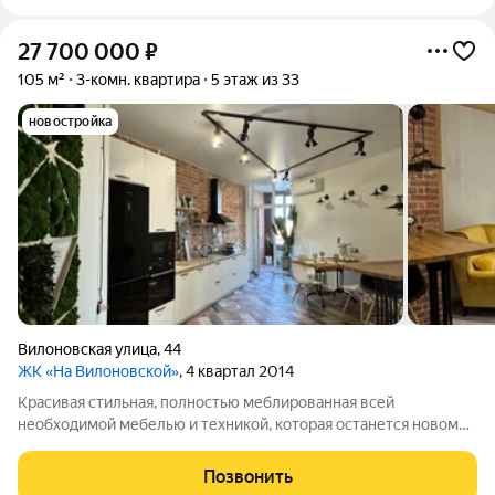
27 700 000
₽
105 м²
3-комн. квартира
5 этаж из 33
новостройка
Вилоновская улица
,
44
ЖК «На Вилоновской»
, 4 квартал 2014
Красивая стильная, полностью меблированная всей
необходимой мебелью и техникой, которая останется новому
владельцу. Кухонный гарнитур сделанный под заказ со
встроенной техникой (холодильник, варочная панель, духовой
Позвонить
шкаф, посудомойка, вытяжка).