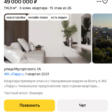
49 000 000
₽
116,9 м²
3-комн. квартира
15 этаж из 26
новостройка
онлайн показ
есть видео
улица Мусоргского
,
1А
ЖК «Парус»
, 1 квартал 2021
Квартира премиум-класса с панорамным видом на Волгу в ЖК
«Парус» Уникальное предложение просторная квартира,
созданная по индивидуальному дизайн-проекту, с уровнем
Частный агент Эльвира
отделки и инженерии премиального класса. В продаже
эксклюзивный объект в ЖК «Парус»
Позвонить
Чат