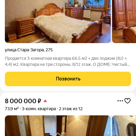
улица Стара-Загора
,
275
Продается 3-комнатная квартира 66,5 м2 + две лоджии (8,0 +
4,4) м2. Квартира на три стороны. 8/12 этаж. О ДОМЕ: Чистый
подъезд, всего по 4 квартиры на этаже. За домом следят,
хорошая УК. Все соседи тихие, спокойные. О КВАРТИРЕ: Полы
Позвонить
- везде стяжка и
8 000 000
₽
73,9 м²
3-комн. квартира
2 этаж из 12