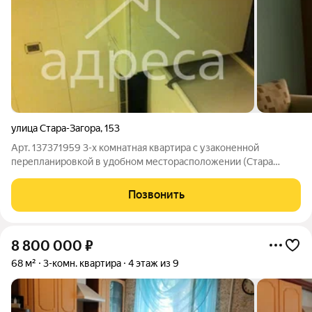
улица Стара-Загора
,
153
Арт. 137371959 3-х комнатная квартира с узаконенной
перепланировкой в удобном месторасположении (Стара
Загора/Ново-Вокзальная), удобная транспортая развязка.
Собственник. Чистая продажа. Просторная кухня с газовой
Позвонить
плитой Сименс (плюс встроенная
8 800 000
₽
68 м²
3-комн. квартира
4 этаж из 9