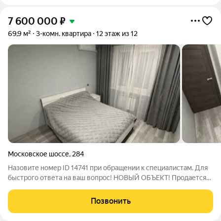
7 600 000
₽
69,9 м²
3-комн. квартира
12 этаж из 12
Московское шоссе
,
284
Назовите номер ID 14741 при обращении к специалистам. Для
быстрого ответа на ваш вопрос! НОВЫЙ ОБЪЕКТ! Продается
уютная 3-комнатная квартира на перекрестке улиц Бубнова и
Московское шоссе! Эта просторная квартира с современным
Позвонить
ремонтом 2025 год (в