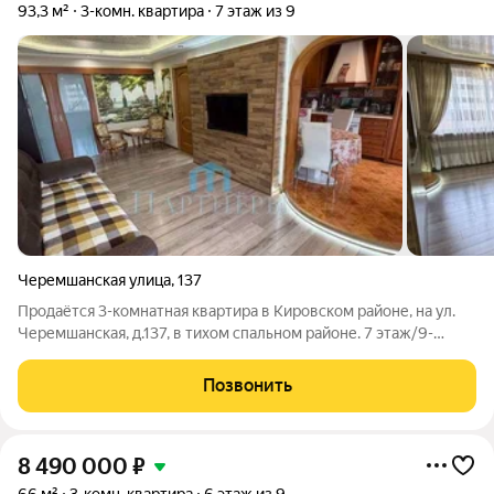
93,3 м²
3-комн. квартира
7 этаж из 9
Черемшанская улица
,
137
Продаётся 3-комнатная квартира в Кировском районе, на ул.
Черемшанская, д.137, в тихом спальном районе. 7 этаж/9-
этажного дома, удачной планировки. Метраж общий - 93,3 кв.м
(без учёта лоджий - 77,5кв.м), жилая площадь - 54,7 кв.м, кухня
Позвонить
- 10,2кв.м.
8 490 000
₽