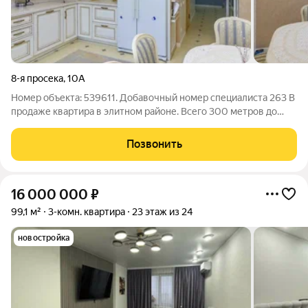
8-я просека
,
10А
Номер объекта: 539611. Добавочный номер специалиста 263 В
продаже квартира в элитном районе. Всего 300 метров до
берега Волги расстояние, которое вы проходите пешком за 4
минуты. Никаких магистралей и промзон только тишина и
Позвонить
престижная локация.
16 000 000
₽
99,1 м²
3-комн. квартира
23 этаж из 24
новостройка