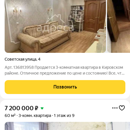
Советская улица
,
4
Арт. 136813958 Продается 3-комнатная квартира в Кировском
районе. Отличное предложение по цене и состоянию! Все, что
на фото (техника и мебель) входит в стоимость! Пустая,
готовая к продаже! Раздельные комнаты идеальное
Позвонить
пространство для семьи.
7 200 000
₽
60 м²
3-комн. квартира
1 этаж из 9