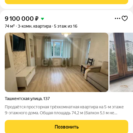
теплая (отопление снизу
9 100 000
₽
74 м²
3-комн. квартира
5 этаж из 16
Ташкентская улица
,
137
Продаётся просторная трёхкомнатная квартира на 5-м этаже
9-этажного дома. Общая площадь 74,2 м (балкон 5,1 м не
учтён). Комнаты раздельные: 10,8, 13,4 и 20 м, кухня 8,5 м,
санузел раздельный, просторный коридор 16,3 м. В комнатах
Позвонить
выполнен