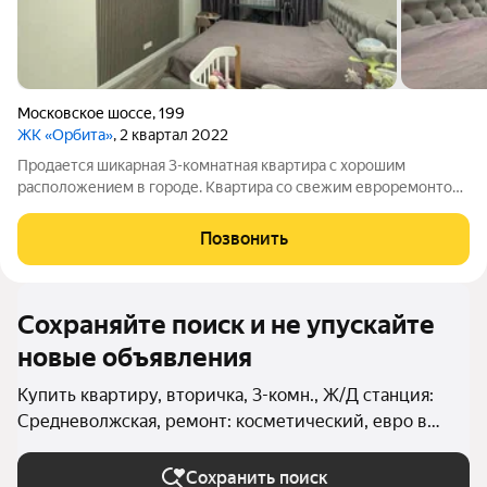
Московское шоссе
,
199
ЖК «Орбита»
, 2 квартал 2022
Продается шикарная 3-комнатная квартира с хорошим
расположением в городе. Квартира со свежим евроремонтом.
Квартира 83.1м (+лоджия и балкон 16м) Большая кухня 14.5
кв.м , комнаты: 20.1м,14.1м,12.5м В квартире обустроена
Позвонить
большая лоджия 12м, вход на
Сохраняйте поиск и не упускайте
новые объявления
Купить квартиру, вторичка, 3-комн., Ж/Д станция:
Средневолжская, ремонт: косметический, евро в
Самаре
Сохранить поиск