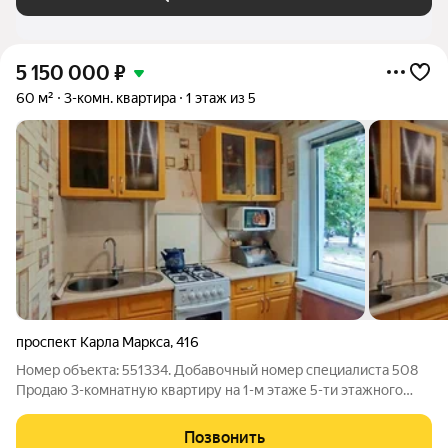
5 150 000
₽
60 м²
3-комн. квартира
1 этаж из 5
проспект Карла Маркса
,
416
Номер объекта: 551334. Добавочный номер специалиста 508
Продаю 3-комнатную квартиру на 1-м этаже 5-ти этажного
дома. Прекрасная квартира для семьи с детьми. Комнаты
раздельные, на две стороны. Есть гардеробная. Квартира
Позвонить