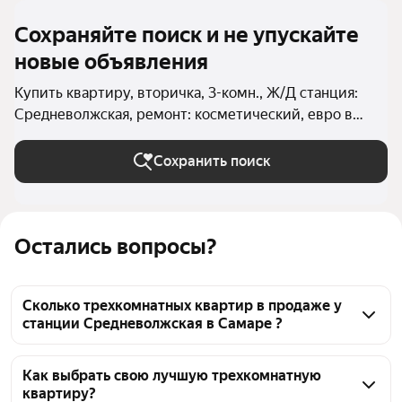
Сохраняйте поиск и не упускайте
новые объявления
Купить квартиру, вторичка, 3-комн., Ж/Д станция:
Средневолжская, ремонт: косметический, евро в
Самаре
Сохранить поиск
Остались вопросы?
Сколько трехкомнатных квартир в продаже у
станции Средневолжская в Самаре ?
На Яндекс Недвижимости в продаже у станции 
Средневолжская в Самаре 77 трехкомнатных 
Как выбрать свою лучшую трехкомнатную
квартиру?
квартир, из них 1 объявление от собственников, 76 