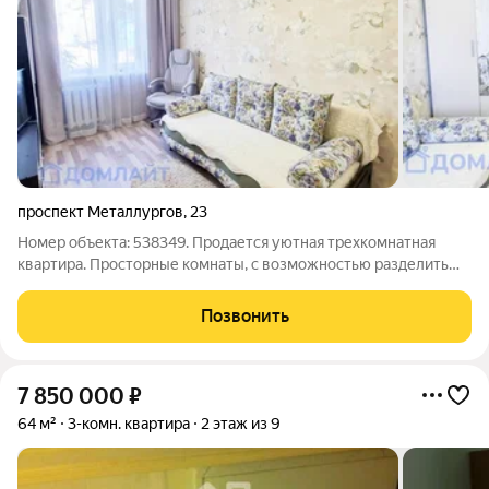
проспект Металлургов
,
23
Номер объекта: 538349. Продается уютная трехкомнатная
квартира. Просторные комнаты, с возможностью разделить
каждую. Широкая застекленная лоджия. В квартире оставляем
практически все. Можно сразу заехать и жить. В коридоре есть
Позвонить
вместительный шкаф.
7 850 000
₽
64 м²
3-комн. квартира
2 этаж из 9