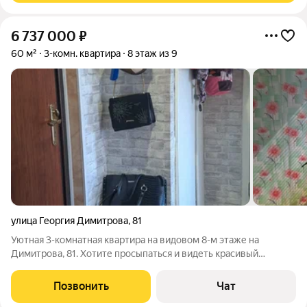
6 737 000
₽
60 м²
3-комн. квартира
8 этаж из 9
улица Георгия Димитрова
,
81
Уютная 3-комнатная квартира на видовом 8-м этаже на
Димитрова, 81. Хотите просыпаться и видеть красивый
зеленый двор? А еще залитую солнцем квартиру (свет здесь
во второй половине дня)? Тогда вам точно к нам. Просторная
Позвонить
Чат
кухня и планировка комнат 2+1