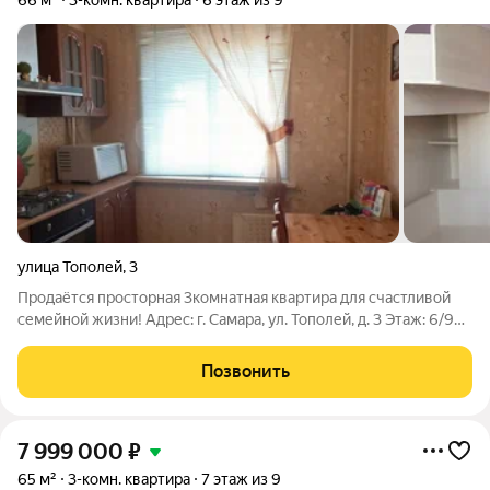
66 м²
3-комн. квартира
6 этаж из 9
улица Тополей
,
3
Продаётся просторная 3комнатная квартира для счастливой
семейной жизни! Адрес: г. Самара, ул. Тополей, д. 3 Этаж: 6/9
Мечтаете о просторном и уютном доме для всей семьи?
Представляем отличную квартиру, где хватит места каждому
Позвонить
и детям для игр, и
7 999 000
₽
65 м²
3-комн. квартира
7 этаж из 9