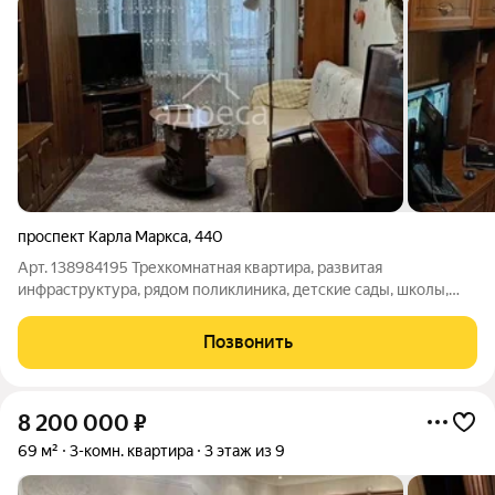
проспект Карла Маркса
,
440
Арт. 138984195 Трехкомнатная квартира, развитая
инфраструктура, рядом поликлиника, детские сады, школы,
магазины, почта, рынок. Остается мебель, два кондиционера ,
есть подвальное помещение 3,5 кв м, чистый подъезд,
Позвонить
хорошие соседи, детская площадка.
8 200 000
₽
69 м²
3-комн. квартира
3 этаж из 9