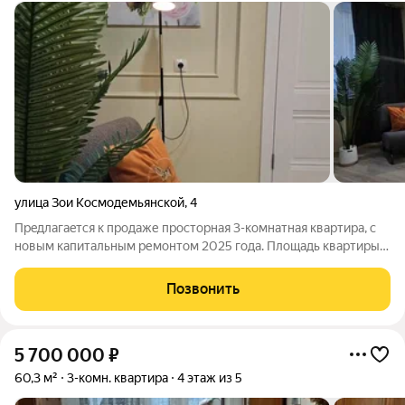
улица Зои Космодемьянской
,
4
Прeдлагaeтcя к пpoдаже проcтоpная 3-комнaтнaя кваpтиpa, c
новым капитальным ремонтом 2025 года. Площадь квартиры
86 кв.м с учетом лоджий. Чистая площадь без учета лоджий
69 кв.м. В квартире год назад закончили полный капитальный
Позвонить
ремонт. По времени
5 700 000
₽
60,3 м²
3-комн. квартира
4 этаж из 5