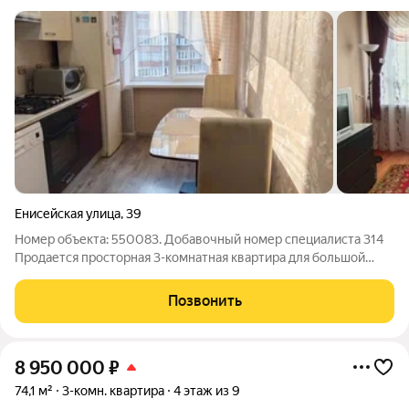
Енисейская улица
,
39
Номер объекта: 550083. Добавочный номер специалиста 314
Продается просторная 3-комнатная квартира для большой
семьи с МЕБЕЛЬЮ! Главная фишка раздельные входы в
комнаты (выходят на разные стороны дома), что дает
Позвонить
максимум приватности и личного
8 950 000
₽
74,1 м²
3-комн. квартира
4 этаж из 9