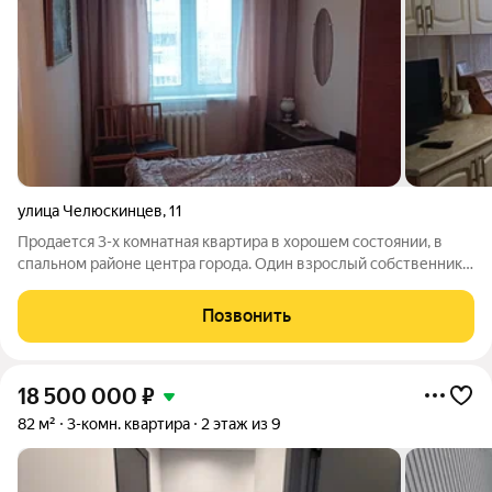
улица Челюскинцев
,
11
Продается 3-х комнатная квартира в хорошем состоянии, в
спальном районе центра города. Один взрослый собственник.
Никто не прописан. Никаких обременений нет. Звоните -
всегда покажем расскажем. Посредников просьба не
Позвонить
беспокоиться.
18 500 000
₽
82 м²
3-комн. квартира
2 этаж из 9