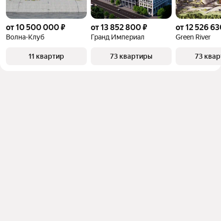
от 10 500 000 ₽
от 13 852 800 ₽
от 12 526 63
Волна-Клуб
Гранд Империал
Green River
11 квартир
73 квартиры
73 ква