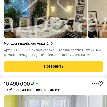
Молодогвардейская улица
,
240
Арт. 138612552 3-к квартира очень теплая, светлая. Отличный
ремонт. Коммуникации все новые. Окна выходят на обе
стороны. Перепланировка узаконена. На кухне и в ванной
комнате теплый пол. Лоджия застеклена и отделана под ключ.
Позвонить
Три кондиционера
10 490 000
₽
59 м²
3-комн. квартира
6 этаж из 9