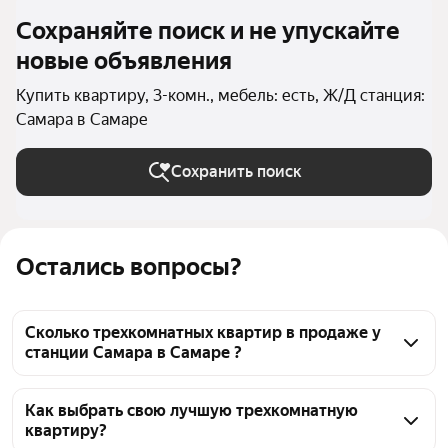
Сохраняйте поиск и не упускайте
новые объявления
Купить квартиру, 3-комн., мебель: есть, Ж/Д станция:
Самара в Самаре
Сохранить поиск
Остались вопросы?
Сколько трехкомнатных квартир в продаже у
станции Самара в Самаре ?
На Яндекс Недвижимости в продаже у станции 
Самара в Самаре 33 трехкомнатных квартиры, из 
Как выбрать свою лучшую трехкомнатную
квартиру?
них 10 объявлений от собственников, 23 