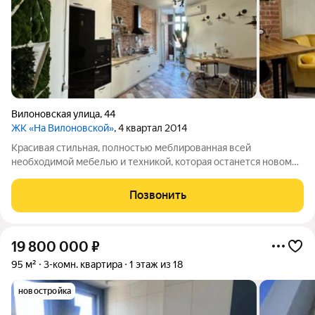
Вилоновская улица
,
44
ЖК «На Вилоновской»
, 4 квартал 2014
Красивая стильная, полностью меблированная всей
необходимой мебелью и техникой, которая останется новому
владельцу. Кухонный гарнитур сделанный под заказ со
встроенной техникой (холодильник, варочная панель, духовой
Позвонить
шкаф, посудомойка, вытяжка).
19 800 000
₽
95 м²
3-комн. квартира
1 этаж из 18
новостройка