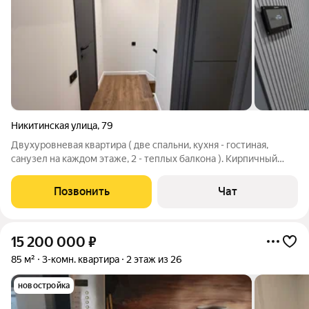
Никитинская улица
,
79
Двухуровневая квартира ( две спальни, кухня - гостиная,
санузел на каждом этаже, 2 - теплых балкона ). Кирпичный
дом, застекленные балконы (оконные конструкции 70
профиль, двухкамерные теплосберегающие стеклопакеты). В
Позвонить
Чат
общую площадь учтены балконы.
15 200 000
₽
85 м²
3-комн. квартира
2 этаж из 26
новостройка