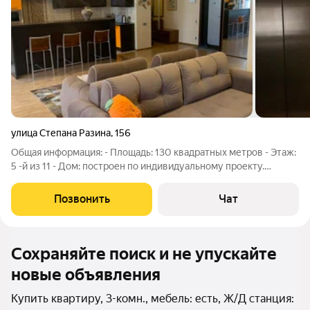
улица Степана Разина
,
156
Общая информация: - Площадь: 130 квадратных метров - Этаж:
5 -й из 11 - Дом: построен по индивидуальному проекту.
Планировка: - Входная зона объединена с кухнейгостиной
(есть выход на балкон). - Слева от входа просторный гостевой
Позвонить
Чат
санузел. - Справа
Сохраняйте поиск и не упускайте
новые объявления
Купить квартиру, 3-комн., мебель: есть, Ж/Д станция: