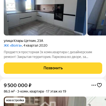
улица Клары Цеткин
,
23А
ЖК «Волга»
, 4 квартал 2020
Продается просторная 3х комн.квартира с дизайнерским
ремонт! Закрытая территория. Парковка во дворе, за
шлагбаумом. Удачное расположение дома, до р.Волга, 2
мин.пешком. Свободная продажа!
Позвонить
9 500 000
₽
86,5 м²
3-комн. квартира
17 этаж из 19
новостройка