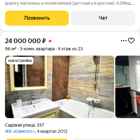
дорогу магазины и поликлиники (детская и взрослая), А2Мед.
Квартира продается вместе с мебелью и техникой, всё в
идеальном состоянии. Кухонный гарнитур "Ладья", спальный
Позвонить
Чат
гарнитур, стенка и
24 000 000
₽
96 м²
3-комн. квартира
4 этаж из 23
новостройка
Садовая улица
,
337
ЖК «Камелот»
, 4 квартал 2012