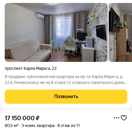
проспект Карла Маркса
,
22
В продаже трёхкомнатная квартира на пр-те Карла Маркса, д.
22 в Ленинском р-не на 8 этаже 12 этажного панельного дома.
Общая площадь 81,4 кв.м (без учёта площади лоджий и
балкона 66,7 кв.м). Жилая 40,1 кв.м, кухня 7,7 кв.м, санузел
Позвонить
совмещен.
17 150 000
₽
80,5 м²
3-комн. квартира
8 этаж из 11