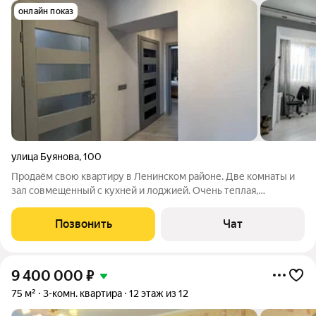
онлайн показ
улица Буянова
,
100
Продаём свою квартиру в Ленинском районе. Две комнаты и
зал совмещенный с кухней и лоджией. Очень теплая,
функциональная квартира. Ремонт делался для себя, не
экономили. Дорогая кухня, каменная столешница,
Позвонить
Чат
посудомойка и холодильник встроенные и т.д..
9 400 000
₽
75 м²
3-комн. квартира
12 этаж из 12