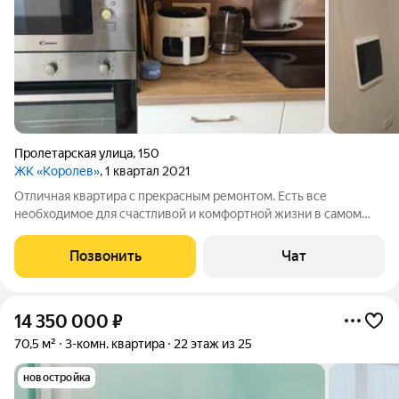
Пролетарская улица
,
150
ЖК «Королев»
, 1 квартал 2021
Отличная квартира с прекрасным ремонтом. Есть все
необходимое для счастливой и комфортной жизни в самом
центре города. Солнечная сторона. Три изолированные
комнаты, отдельная гардеробная, большой коридор, уютная
Позвонить
Чат
кухня и просторная лоджия. Нико не
14 350 000
₽
70,5 м²
3-комн. квартира
22 этаж из 25
новостройка