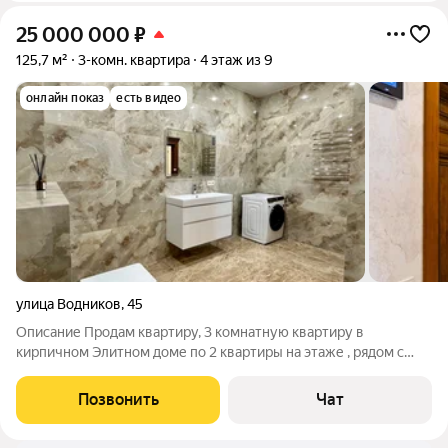
25 000 000
₽
125,7 м²
3-комн. квартира
4 этаж из 9
онлайн показ
есть видео
улица Водников
,
45
Описание Продам квартиру, 3 комнатную квартиру в
кирпичном Элитном доме по 2 квартиры на этаже , рядом с
набережной реки Волга 2 минуты ходьбы ! С новым ремонтом
и никто не проживал !В доме есть паркинг ! Продает
Позвонить
Чат
собственник! Продаётся квартира на 4