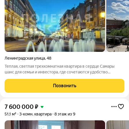
Ленинградская улица
,
48
Теплая, светлая трехкомнатная квартира в сердце Самары
шанс для семьи и инвестора, где сочетаются удобство
городской жизни и ощущения уюта: уютные изолированные
комнаты, балкон с видом во двор и на улицу и выгодная цена 13
Позвонить
000 000 руб. Прямая
7 600 000
₽
51,1 м²
3-комн. квартира
8 этаж из 9