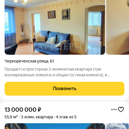
Чернореченская улица
,
61
Продаётся просторная 3-хкомнатная квартира (три
изолированные комнаты и общая гостиная комната), в
Ленинском р-не на ул. Чернореченская д. 61. 12 этаж/12
этажного панельного дома, улучшенной планировки. Общий
Позвонить
метраж 75 кв.м (без учёта балкона и
13 000 000
₽
55,9 м²
3-комн. квартира
4 этаж из 5