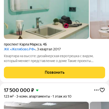
проспект Карла Маркса
,
4Б
ЖК «Желябово.РФ»
, 3 квартал 2017
Квартира на высоте: дизайнерская евротрешка с видом,
который меняет представление о доме Такие проекты
редкость на рынке: сочетание высоты, панорамных видов,
продуманной планировки и дизайнерского исполнения
Позвонить
встречается нечасто. Это квартира,
17 500 000
₽
123 м²
3-комн. апартаменты
1 этаж из 10