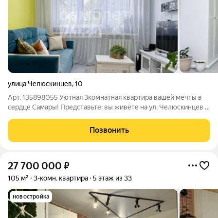
улица Челюскинцев
,
10
Арт. 135898055 Уютная 3комнатная квартира вашей мечты в
сердце Самары! Представьте: вы живёте на ул. Челюскинцев в
лучшем районе города, где кипит жизнь и всё под рукой.
Рядом величественная стела «Ракета», живописные фонтаны и
Позвонить
уютные прогулочные
27 700 000
₽
105 м²
3-комн. квартира
5 этаж из 33
новостройка