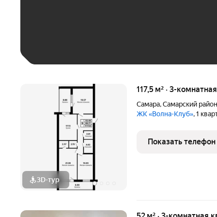
До 30 тыс. ₽
До 50 тыс. ₽
До 70 тыс. ₽
Больше 100 тыс. ₽
117,5 м² · 3-комнатна
Самара
,
Самарский райо
ЖК «Волна-Клуб»
, 1 ква
Показать телефон
3D-тур
52 м² · 3-комнатная к