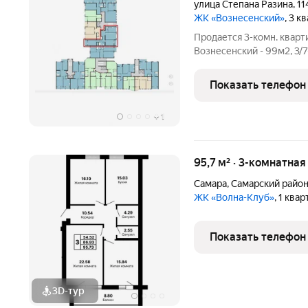
улица Степана Разина
,
11
ЖК «Вознесенский»
, 3 к
Продается 3-комн. квар
Вознесенский - 99м2, 3/7
начинать ремонт!!! В ква
ул. Ленинградской и Некр
Показать телефон
раздельных комнаты,
+
1
95,7 м² · 3-комнатная
Самара
,
Самарский райо
ЖК «Волна-Клуб»
, 1 ква
Показать телефон
3D-тур