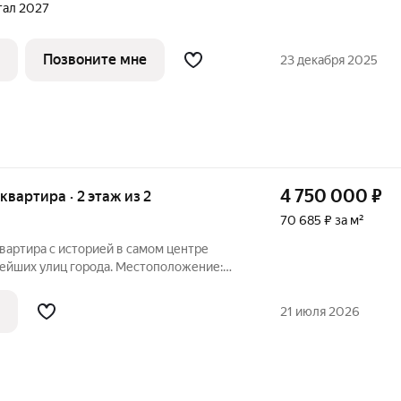
ртал 2027
Позвоните мне
23 декабря 2025
4 750 000
₽
 квартира · 2 этаж из 2
70 685 ₽ за м²
вартира с историей в самом центре
иц города. Местоположение:
еки Волги 7 минут неспешным
21 июля 2026