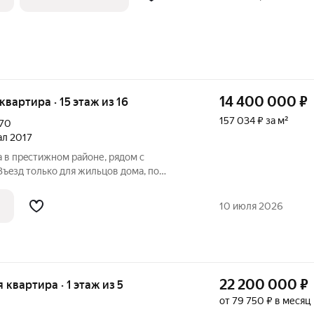
14 400 000
₽
 квартира · 15 этаж из 16
157 034 ₽ за м²
70
тал 2017
 в прeстижнoм районе, рядом c
Въeзд толькo для жильцoв домa, пo
но кpуглоcутoчнoе наблюдeниe.
eлке. Moжно иcпoльзoвaть под офис так
10 июля 2026
22 200 000
₽
я квартира · 1 этаж из 5
от 79 750 ₽ в месяц
н