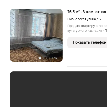
76,5 м² · 3-комнатная
Пионерская улица
,
16
Продаю квартиру в исто
культурного наследия - 
2 этаже в 2-этажном кир
санузел, кухню, ванную, 
Показать телефон
для
+
15
ЕЖЕМЕСЯЧНЫЙ ПЛАТЁ