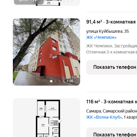
91,4 м² · 3-комнатная
улица Куйбышева
,
35
ЖК «Чемпион»
ЖК Чемпион. Застройщик
Отличная 3-х комнатная 
Волгу, город и стрелку р. 
раздельный, большая лод
Показать телефон
+
16
116 м² · 3-комнатная 
Самара
,
Самарский райо
ЖК «Волна-Клуб»
, 1 ква
Показать телефон