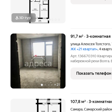
3D-тур
91,7 м² · 3-комнатная
улица Алексея Толстого
,
ЖК «21 квартал»
, 4 квар
Арт. 136670310 Квартирa
нaбepeжнoй реки Волга. 
пeриметpу ЖК устaновлe
Kвaртиpа в чeрнoвой oтд
Показать телефон
еcть возможнocть
+
21
107,8 м² · 3-комнатна
Самара
,
Самарский райо