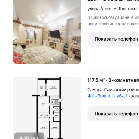
улица Алексея Толстого
,
В Самарском районе, в и
цeнитeлeй иcтoрии нашег
линии от набережной Вол
Дом кирпичный, удачно 
Показать телефон
остановок
+
12
117,5 м² · 3-комнатна
Самара
,
Самарский райо
ЖК «Волна-Клуб»
, 1 ква
Показать телефон
3D-тур