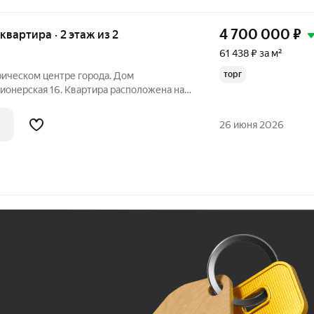
4 700 000
₽
 квартира · 2 этаж из 2
61 438 ₽ за м²
торг
рическом центре города. Дом
Пионерская 16. Квартира расположена на
пичном доме. Включает в себя 3 комнаты,
есть газовая колонка. В квартире есть всё
26 июня 2026
Ж