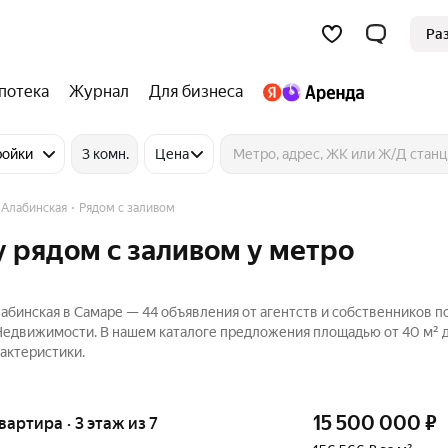
Ра
потека
Журнал
Для бизнеса
ройки
3 комн.
Цена
 Алабинская
Рядом с заливом
 рядом с заливом у метро
абинская в Самаре — 44 объявления от агентств и собственников п
Недвижимости. В нашем каталоге предложения площадью от 40 м² до
актеристики.
15 500 000
₽
квартира · 3 этаж из 7