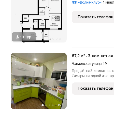
ЖК «Волна-Клуб»
, 1 ква
Показать телефон
3D-тур
67,2 м² · 3-комнатная
Чапаевская улица
,
19
Продаётся 3-комнатная к
Самары, на одной из старейших ул
Самарский район сердце города с богатой историей и насыщенной
инфраструктурой; До набережной р
Показать телефон
шагом
+
15