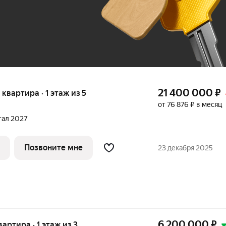
До 100 тыс. ₽
21 400 000
₽
я квартира · 1 этаж из 5
от 76 876 ₽ в месяц
н
ртал 2027
Позвоните мне
23 декабря 2025
6 200 000
₽
вартира · 1 этаж из 3