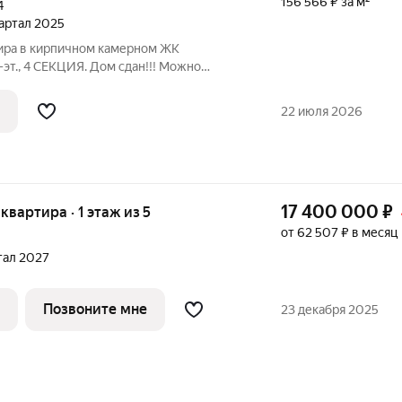
156 566 ₽ за м²
4
вартал 2025
тира в кирпичном камерном ЖК
-эт., 4 СЕКЦИЯ. Дом сдан!!! Можно
ртире: окна выходят во двор (в сторону
асовской), черновая отделка, 3
22 июля 2026
17 400 000
₽
 квартира · 1 этаж из 5
от 62 507 ₽ в месяц
н
ртал 2027
Позвоните мне
23 декабря 2025