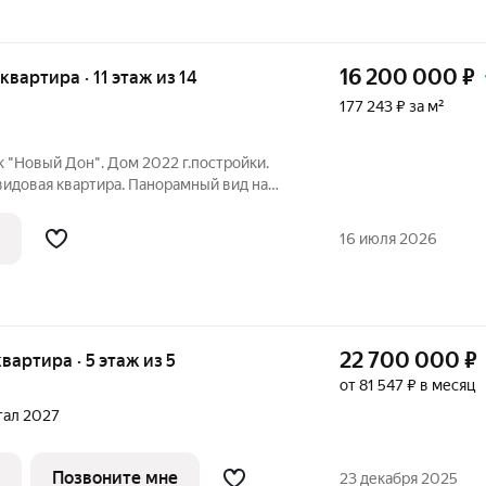
16 200 000
₽
 квартира · 11 этаж из 14
177 243 ₽ за м²
 "Новый Дон". Дом 2022 г.постройки.
видовая квартира. Панорамный вид на
Самара. 11/14 кирп. 91,4/48,1/13,6. с/узел
жия 7,3 кв.м., на которой можно
16 июля 2026
22 700 000
₽
квартира · 5 этаж из 5
от 81 547 ₽ в месяц
н
ртал 2027
Позвоните мне
23 декабря 2025