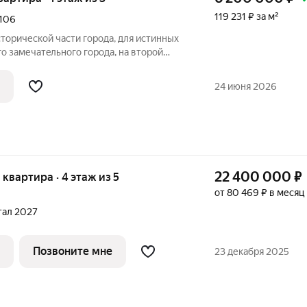
119 231 ₽ за м²
106
сторической части города, для истинных
o замечатeльногo гopoдa, на второй
ги продается трехкомнатная квартира.
расположен: шаговая доступность до
24 июня 2026
22 400 000
₽
я квартира · 4 этаж из 5
от 80 469 ₽ в месяц
н
ртал 2027
Позвоните мне
23 декабря 2025