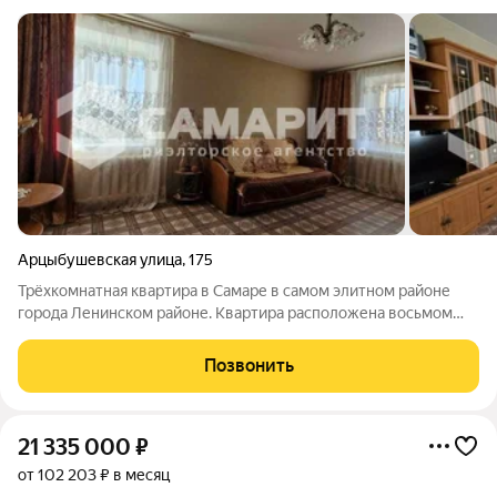
Арцыбушевская улица
,
175
Трёхкомнатная квартира в Самаре в самом элитном районе
города Ленинском районе. Квартира расположена восьмом
этаже девятиэтажного кирпичного дома. Общая площадь
квартиры составляет 89,9 кв. м с учетом лоджии, жилая
Позвонить
площадь 44,5 кв. м, площадь кухни
21 335 000
₽
от 102 203 ₽ в месяц