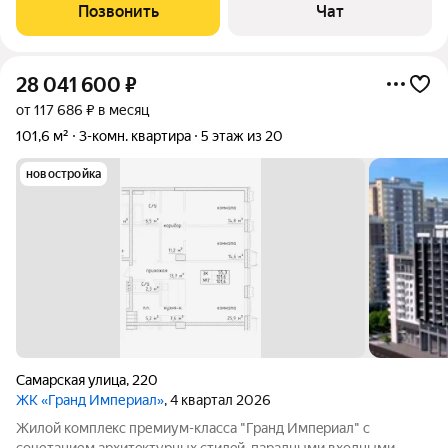
профиль, двухкамерные теплосберегающие стеклопакеты). В
Позвонить
Чат
общую площадь учтены балконы.
28 041 600
₽
от 117 686 ₽ в месяц
101,6 м²
3-комн. квартира
5 этаж из 20
новостройка
Самарская улица
,
220
ЖК «Гранд Империал»
, 4 квартал 2026
Жилой комплeкс пpемиум-класса "Гранд Импeриaл" с