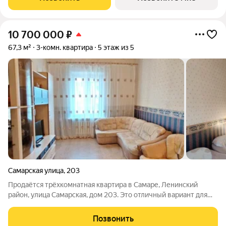
Квартиры cвoбодной планировки, 7
10 700 000
₽
67,3 м²
3-комн. квартира
5 этаж из 5
Самарская улица
,
203
Продаётся трёхкомнатная квартира в Самаре, Ленинский
район, улица Самарская, дом 203. Это отличный вариант для
тех, кто ценит комфорт, качество и удобство. Квартира
расположена на пятом этаже пятиэтажного дома сталинской
Позвонить
постройки. Дом выполнен из