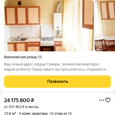
Вилоновская улица
,
13
Ваш новый адрес сердце Самары: 3комнатная квартира с
видом на Волгу! Представьте: вы просыпаетесь, открываете
окно на улицу Вилоновскую и перед вами разворачивается
панорама великой реки. А вечером вы выходите в тихий двор,
Позвонить
где дети играют на
24 175 800
₽
от 101 462 ₽ в месяц
72,6 м²
3-комн. квартира
12 этаж из 12