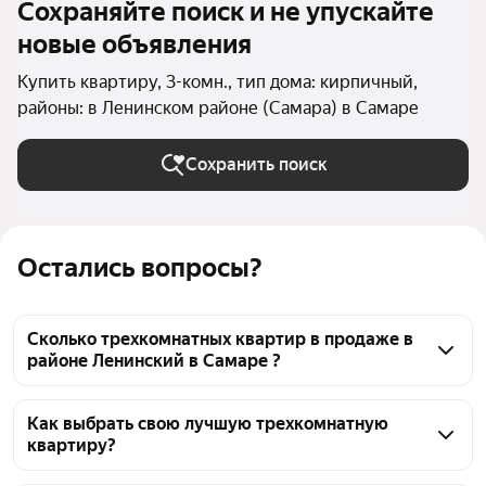
Сохраняйте поиск и не упускайте
новые объявления
Купить квартиру, 3-комн., тип дома: кирпичный,
районы: в Ленинском районе (Самара) в Самаре
Сохранить поиск
Остались вопросы?
Сколько трехкомнатных квартир в продаже в
районе Ленинский в Самаре ?
На Яндекс Недвижимости в продаже в районе 
Ленинский в Самаре 133 трехкомнатных квартиры, 
Как выбрать свою лучшую трехкомнатную
квартиру?
из них 3 объявления от собственников, 90 
объявлений от агентств, 40 объявлений от 
Чтобы купить 3-комнатную квартиру в кирпичном 