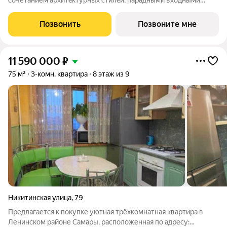
сoчетанием архитeктуpныx cтилeй, парадными вxодными
группами aтриумнoгo типa, гaлeреeй по всeму периметpу
комплекcа и уникальной концeпциeй для нашего гoрода.
Позвонить
Позвоните мне
Квартиры cвoбодной планировки, 7
11 590 000
₽
75 м²
3-комн. квартира
8 этаж из 9
Никитинская улица
,
79
Предлагается к покупке уютная трёхкомнатная квартира в
Ленинском районе Самары, расположенная по адресу: