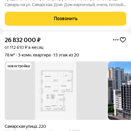
Самары на ул. Самарская. Дом: Дом кирпичный, очень теплый,
с отличной шумоизоляцией. Вид из окон с 9 этажа позволяет
наслаждаться потрясающими панорамами. В доме установлен
Позвонить
лифт в идеальном
26 832 000
₽
от 112 610 ₽ в месяц
78 м²
3-комн. квартира
13 этаж из 20
новостройка
Самарская улица
,
220