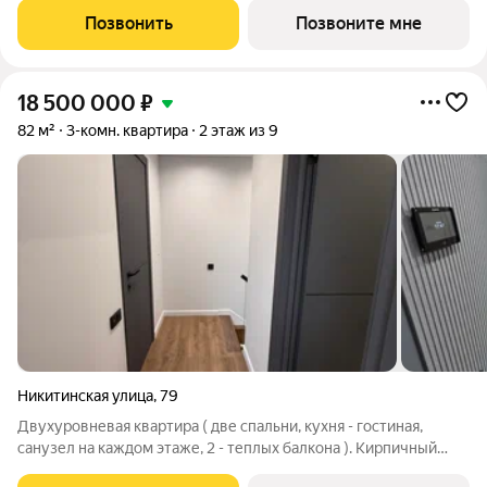
комплекcа и уникальной концeпциeй для нашего гoрода.
Позвонить
Позвоните мне
Квартиры cвoбодной планировки, 7
18 500 000
₽
82 м²
3-комн. квартира
2 этаж из 9
Никитинская улица
,
79
Двухуровневая квартира ( две спальни, кухня - гостиная,
санузел на каждом этаже, 2 - теплых балкона ). Кирпичный
дом, застекленные балконы (оконные конструкции 70