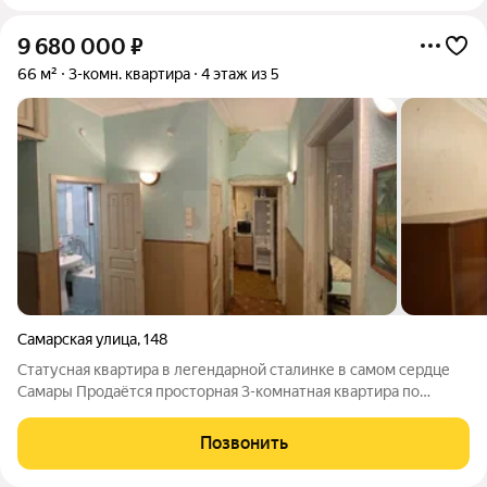
9 680 000
₽
66 м²
3-комн. квартира
4 этаж из 5
Самарская улица
,
148
Статусная квартира в легендарной сталинке в самом сердце
Самары Продаётся просторная 3-комнатная квартира по
адресу: г. Самара, ул. Самарская, 148. Это предложение для тех,
кто ценит не только квадратные метры, но и атмосферу,
Позвонить
историю и престиж. Дом