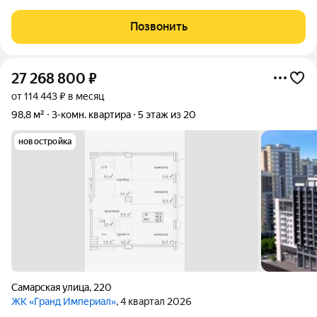
Никитинская улица, дом 79. Квартира двухуровневая,
находится на 89 этажах девятиэтажного кирпичного дома.
Позвонить
Планировка смежно-изолированная, что
27 268 800
₽
от 114 443 ₽ в месяц
98,8 м²
3-комн. квартира
5 этаж из 20
новостройка
Самарская улица
,
220
ЖК «Гранд Империал»
, 4 квартал 2026