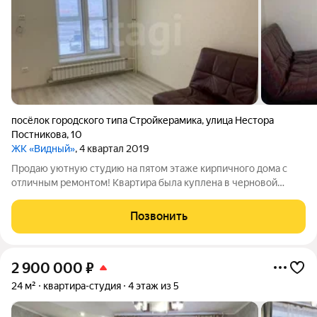
посёлок городского типа Стройкерамика
,
улица Нестора
Постникова
,
10
ЖК «Видный»
, 4 квартал 2019
Продаю уютную студию на пятом этаже кирпичного дома с
отличным ремонтом! Квартира была куплена в черновой
отделке, ремонт собственник делал для себя, использовал
только дорогие и качественные материалы. В квартире никто
Позвонить
не проживал. Все необходимое
2 900 000
₽
24 м²
квартира-студия
4 этаж из 5