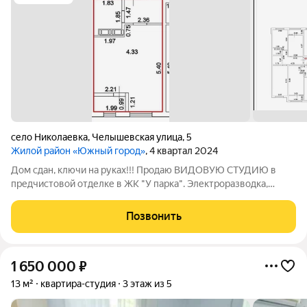
село Николаевка
,
Челышевская улица
,
5
Жилой район «Южный город»
, 4 квартал 2024
Дом сдан, ключи на руках!!! Продаю ВИДОВУЮ СТУДИЮ в
предчистовой отделке в ЖК "У парка". Электроразводка,
стяжка, штукатурка стен, металлическая входная дверь.
Закрытый двор без машин, видеонаблюдение по периметру,
Позвонить
сквер-парк с оборудованными
1 650 000
₽
13 м²
квартира-студия
3 этаж из 5