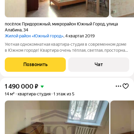
посёлок Придорожный
,
микрорайон Южный Город
,
улица
Алабина
,
34
Жилой район «Южный город»
, 4 квартал 2019
Уютная однокомнатная квартира-студия в современном доме
в Южном городе! Квартира очень тёплая, светлая, просторная.
Большая квадратная лоджия. В квартире остается мебель и
техника. Установлены счётчики на воду. Качественный ремонт
Позвонить
Чат
от застройщика:
1 490 000
₽
14 м²
квартира-студия
1 этаж из 5