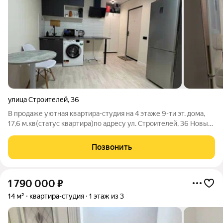
улица Строителей
,
36
В продаже уютная квартира-студия на 4 этаже 9-ти эт. дома,
17,6 м.кв(статус квартира)по адресу ул. Строителей, 36 Новый
ремонт. Мебель остаётся. Рядом остановки, магазины, аптеки,
5 мсч, детский сад, школа и т.д. Один взрослый собственник.
Позвонить
Рассмотрим
1 790 000
₽
14 м²
квартира-студия
1 этаж из 3