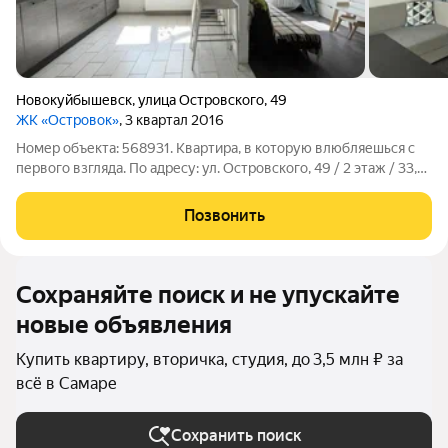
Новокуйбышевск
,
улица Островского
,
49
ЖК «Островок»
, 3 квартал 2016
Номер объекта: 568931. Квартира, в которую влюбляешься с
первого взгляда. По адресу: ул. Островского, 49 / 2 этаж / 33,7
м Заезжайте завтра и живите. Буквально. Забудьте про
ремонт, поиски мебели и бесконечные траты на обустройство.
Позвонить
Здесь всё уже
Сохраняйте поиск и не упускайте
новые объявления
Купить квартиру, вторичка, студия, до 3,5 млн ₽ за
всё в Самаре
Сохранить поиск