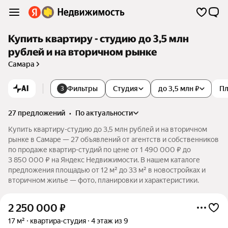
Купить квартиру - студию до 3,5 млн
рублей и на вторичном рынке
Самара
AI
Фильтры
Студия
до 3,5 млн ₽
П
3
27 предложений
•
по актуальности
Купить квартиру-студию до 3,5 млн рублей и на вторичном
рынке в Самаре — 27 объявлений от агентств и собственников
по продаже квартир-студий по цене от 1 490 000 ₽ до
3 850 000 ₽ на Яндекс Недвижимости. В нашем каталоге
предложения площадью от 12 м² до 33 м² в новостройках и
вторичном жилье — фото, планировки и характеристики.
2 250 000
₽
17 м²
квартира-студия
4 этаж из 9