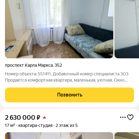
проспект Карла Маркса
,
352
Номер объекта: 551411. Добавочный номер специалиста 303
Продается комфортная квартира, маленькая, уютная. Окно
ПВХ, натяжные потолки, на полу линолеум, кондиционер,
кухонный гарнитур. В с/у трубы поменяны, счетчики
Позвонить
установлены. Все чисто и аккуратно!
2 630 000
₽
17 м²
квартира-студия
2 этаж из 5