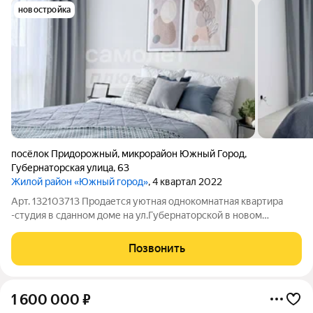
новостройка
посёлок Придорожный
,
микрорайон Южный Город
,
Губернаторская улица
,
63
Жилой район «Южный город»
, 4 квартал 2022
Арт. 132103713 Продается уютная однокомнатная квартира
-студия в сданном доме на ул.Губернаторской в новом
развивающемся районе города Самары " Южный город 2".
Квартира с предчистовым ремонтом Wait Box- полы залиты,
Позвонить
стены отштукатурены, электрическая
1 600 000
₽