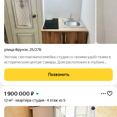
улица Фрунзе
,
25/27Б
Уютная, светлая малосемейка-студия со своими удобствами в
историческом центре Самары. Дом расположен в глубине
двора, окно выходит на зеленый, непроезжий двор. Новый
ремонт, новая входная дверь, пластиковое окно, ламинат, в
Позвонить
сузле кварцвинил, натяжной
1 900 000
₽
12 м²
квартира-студия
4 этаж из 5