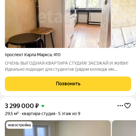
проспект Карла Маркса
,
410
ОЧЕНЬ ВЫГОДНАЯ КВАРТИРА СТУДИЯ! ЗАЕЗЖАЙ И ЖИВИ!
Идеально подходит для студентов (рядом колледж им.
Мачнева), как первое жилье и для инвестиции! Продается
сразу с мебелью и техникой! Редкая квартира студия, которая
Позвонить
подходит в ипотеку. Не доля,
3 299 000
₽
29,5 м²
квартира-студия
5 этаж из 9
новостройка