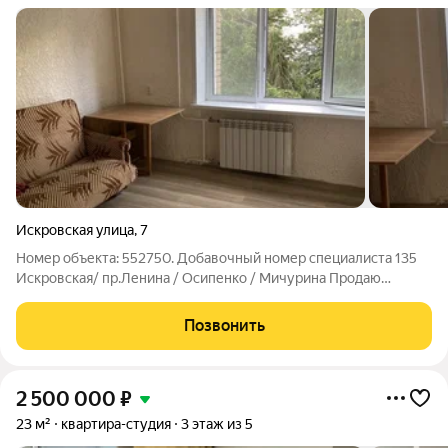
Искровская улица
,
7
Номер объекта: 552750. Добавочный номер специалиста 135
Искровская/ пр.Ленина / Осипенко / Мичурина Продаю
квартиру-студию в центральном районе города. Площадь 17.3
м. Большое окно с видом на сосны! Состояние ремонта видно
Позвонить
на фото. Локация дома
2 500 000
₽
23 м²
квартира-студия
3 этаж из 5