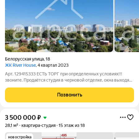
Белорусская улица
,
18
ЖК River House
, 4 квартал 2023
Арт. 129415333 ЕСТЬ ТОРГ при определенных условиях!!!
звоните. Продаётся студия в черновой отделке, окна выходят
на частный сектор и речку. общая площадь с учётом лоджии
30,64 м2. зал 18,6м2, лоджия 4,04м2. По выписке 26,6м2
Позвонить
Долгов и обременений нет.
3 500 000
₽
28,1 м²
квартира-студия
15 этаж из 18
новостройка