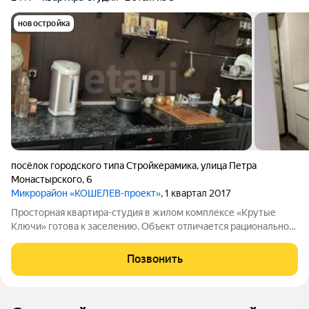
новостройка
посёлок городского типа Стройкерамика
,
улица Петра
Монастырского
,
6
Микрорайон «КОШЕЛЕВ-проект»
, 1 квартал 2017
Просторная квартира-студия в жилом комплексе «Крутые
Ключи» готова к заселению. Объект отличается рациональной
свободной планировкой, которая позволяет легко зонировать
пространство под личные нужды. В помещении выполнен
Позвонить
качественный современный