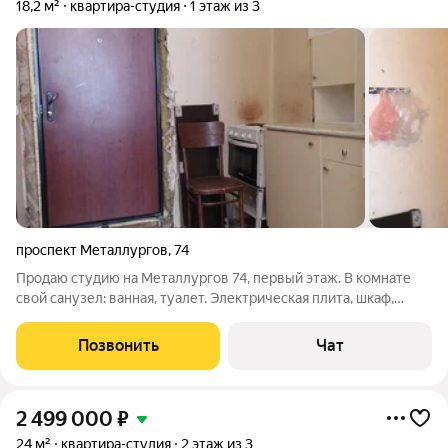
18,2 м²
квартира-студия
1 этаж из 3
проспект Металлургов
,
74
Продаю студию на Металлургов 74, первый этаж. В комнате
свой санузел: ванная, туалет. Электрическая плита, шкаф,
диван ,шкафы кухонные Оставим все по договоренности .
Статус : комната Окно пластиковое Потолки под 3 м. Статус
Позвонить
Чат
КВАРТИРА.Звоните .
2 499 000
₽
24 м²
квартира-студия
2 этаж из 3