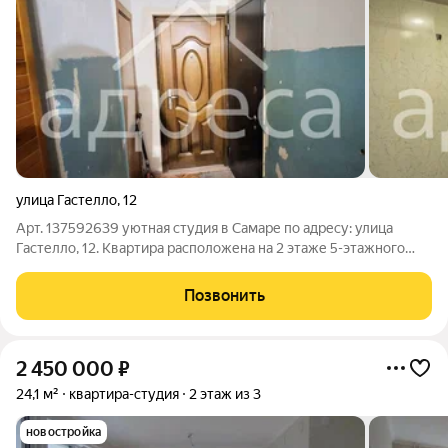
улица Гастелло
,
12
Арт. 137592639 уютная студия в Самаре по адресу: улица
Гастелло, 12. Квартира расположена на 2 этаже 5-этажного
кирпичного дома, построенного в 1971 году. Общая площадь
составляет 17 кв. м, высота потолков 2.5 метра. Окна выходят
Позвонить
во двор, что
2 450 000
₽
24,1 м²
квартира-студия
2 этаж из 3
новостройка