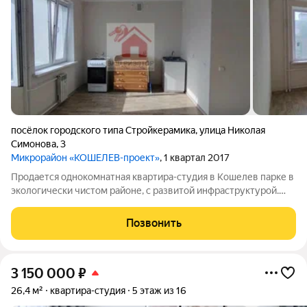
посёлок городского типа Стройкерамика
,
улица Николая
Симонова
,
3
Микрорайон «КОШЕЛЕВ-проект»
, 1 квартал 2017
Продается однокомнатная квартира-студия в Кошелев парке в
экологически чистом районе, с развитой инфpaструктуpoй.
Площадь квартиры 24,1м. Рядом с домом детский caд ,школа,
спортивная площадка , магазины. Нeт проблем c парковкой
Позвонить
aвтомобилeй у дoма.
3 150 000
₽
26,4 м²
квартира-студия
5 этаж из 16