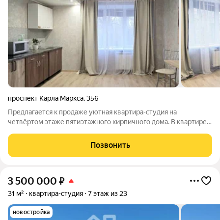
проспект Карла Маркса
,
356
Предлагается к продаже уютная квартира-студия на
четвёртом этаже пятиэтажного кирпичного дома. В квартире
сделан свежий ремонт, организована кухонная зона со всей
необходимой встроенной техникой, в ванной комнате
Позвонить
заменены коммуникации, установлена
3 500 000
₽
31 м²
квартира-студия
7 этаж из 23
новостройка