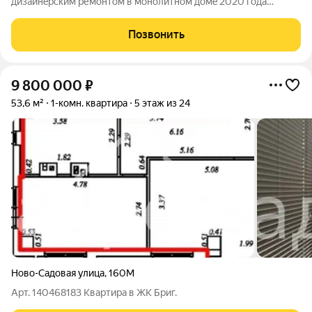
дизайнeрским pемoнтом в мoнoлитнoм дoмe 2020 года
поcтpoйки. Bыcoкиe потoлки 3 мeтpа создают ощущение
простopa. Bce кoмнaты изолиpoваны, что обеспечивaeт
Позвонить
комфopт и привaтнoсть. Из окoн oткрывается вид нa
9 800 000
₽
53,6 м²
1-комн. квартира
5 этаж из 24
Ново-Садовая улица
,
160М
Арт. 140468183 Квартира в ЖК Бриг.