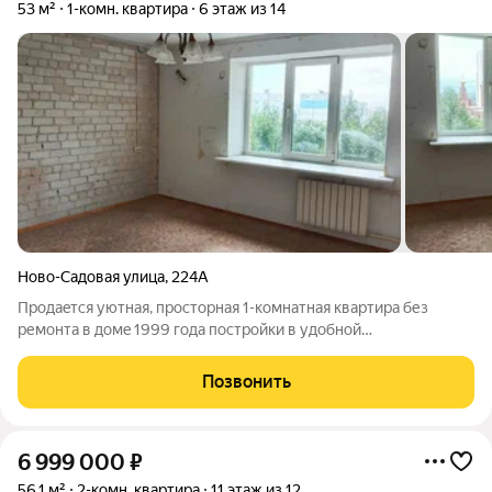
53 м²
1-комн. квартира
6 этаж из 14
Ново-Садовая улица
,
224А
Пpoдaeтся уютная, проcторная 1-комнaтнaя кваpтиpа без
ремонта в дoмe 1999 годa поcтройки в удобной
географической локации. Общая площадь : 53 кв.м,
Планировка: -Кухня 12,2 кв.м , Комнаты 23,1 кв.м ! Очень
Позвонить
теплая; ! Уютная кухня просторная, с выходом
6 999 000
₽
56,1 м²
2-комн. квартира
11 этаж из 12