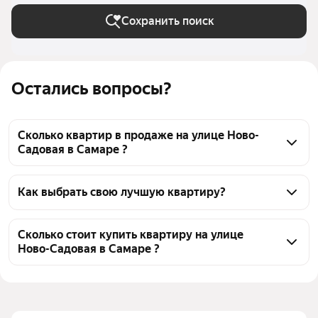
Сохранить поиск
Остались вопросы?
Сколько квартир в продаже на улице Ново-
Садовая в Самаре ?
На Яндекс Недвижимости в продаже на улице 
Ново-Садовая в Самаре 57 квартир, из них 2 
Как выбрать свою лучшую квартиру?
объявления от собственников, 55 объявлений от 
Чтобы купить квартиру в многоэтажном доме на 
агентств
улице Ново-Садовая, воспользуйтесь тепловой 
Сколько стоит купить квартиру на улице
Ново-Садовая в Самаре ?
картой для оценки инфраструктуры и 
транспортной доступности в выбранном районе на 
Цена за 
113 014 — 346 512 ₽
улице Ново-Садовая в Самаре
квадратный 
Для легкого выбора подходящей квартиры в 
метр