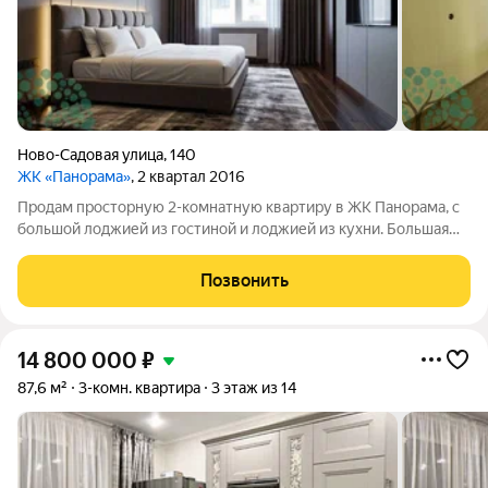
Ново-Садовая улица
,
140
ЖК «Панорама»
, 2 квартал 2016
Продам просторную 2-комнатную квартиру в ЖК Панорама, с
большой лоджией из гостиной и лоджией из кухни. Большая
лоджия имеет закругленный изгиб, из закругленной части вид
на Волгу. Большой санузел, комфортная планировка. Сделана
Позвонить
стяжка пола,
14 800 000
₽
87,6 м²
3-комн. квартира
3 этаж из 14