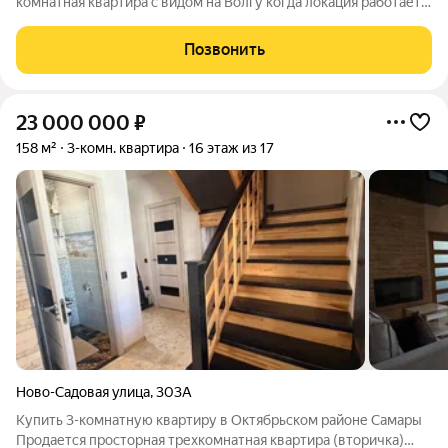
комнатная квартира с видом на Волгу когда локация работает
на вас каждый день Площадь 82,9 м Без учёта балкона и
лоджий! Квартира для тех, кто ценит пространство и понимает,
Позвонить
что ремонт лучше
23 000 000
₽
158 м²
3-комн. квартира
16 этаж из 17
Ново-Садовая улица
,
303А
Купить 3-комнатную квартиру в Октябрьском районе Самары
Продается просторная трехкомнатная квартира (вторичка)