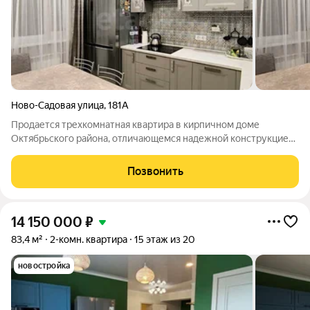
Ново-Садовая улица
,
181А
Продается трехкомнатная квартира в кирпичном доме
Октябрьского района, отличающемся надежной конструкцией,
толстыми стенами и высокими показателями тепло- и
звукоизоляции. Квартира в отличном состоянии, его ключевая
Позвонить
особенность двусторонняя
14 150 000
₽
83,4 м²
2-комн. квартира
15 этаж из 20
новостройка