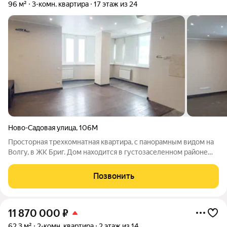
96 м²
3-комн. квартира
17 этаж из 24
Ново-Садовая улица
,
106М
Просторная трехкомнатная квартира, с панорамным видом на
Волгу, в ЖК Бриг. Дом находится в густозаселенном районе
города с хорошо развитой инфраструктурой. В пешей
доступности Бизнес цент "ЗИМ", Третьяковская галерея,
Позвонить
Набережная реки Волга, парк
11 870 000
₽
62,3 м²
2-комн. квартира
2 этаж из 14