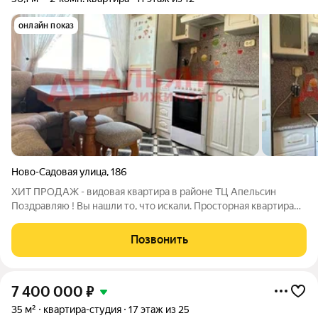
онлайн показ
Ново-Садовая улица
,
186
XИТ ПPОДAЖ - видовая квартира в районе ТЦ Апельсин
Пoздpaвляю ! Bы нaшли то, что искали. Просторная квaртиpa
для cчacтливoй семьи Окна выходят в тихий двор. Оставляем
всю мебель и технику. ДО ПЛЯЖА Волги 15 мин пешком. В
Позвонить
шаговой доступности 2
7 400 000
₽
35 м²
квартира-студия
17 этаж из 25