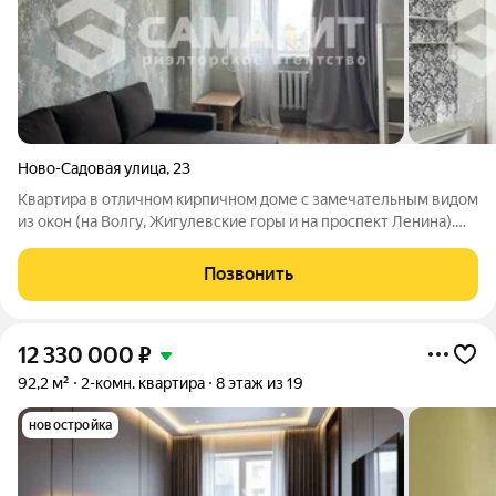
Ново-Садовая улица
,
23
Квартира в отличном кирпичном доме с замечательным видом
из окон (на Волгу, Жигулевские горы и на проспект Ленина).
Удобная планировка с просторными раздельными комнатами.
Вся электрика заменена. Окна пластиковые. На полу залита
Позвонить
стяжка. Над квартирой
12 330 000
₽
92,2 м²
2-комн. квартира
8 этаж из 19
новостройка