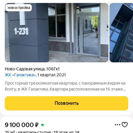
новостройка
Ново-Садовая улица
,
106Гк1
ЖК «Галактика»
, 1 квартал 2021
Просторная трехкомнатная квартира, с панорамным видом на
Волгу, в ЖК Галактика. Квартира расположенная на 16 этаже
24 этажного жилого дома состоит из: Просторной Прихожей,
Кухни-Гостиной, Трех Спальных комнат, Ванная комната+ С/У,
Позвонить
С/У+ Душевая,
9 100 000
₽
35 м²
квартира-студия
18 этаж из 24