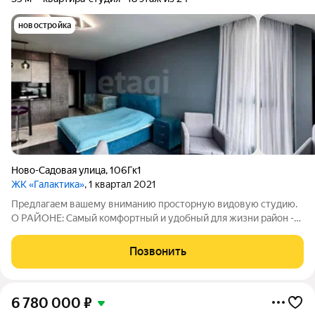
новостройка
Ново-Садовая улица
,
106Гк1
ЖК «Галактика»
, 1 квартал 2021
Предлагаем вашему вниманию просторную видовую студию.
О РАЙОНЕ: Самый комфортный и удобный для жизни район -
Волга в 5 минутах пешком, Самарская Третьяковская галерея
напротив дома, Звезда, бизнес центр Захар. Отличная
Позвонить
транспортная развязка позволяет
6 780 000
₽