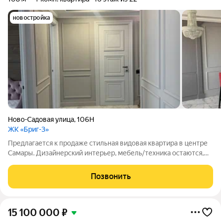
новостройка
Ново-Садовая улица
,
106Н
ЖК «Бриг-3»
Предлагается к продаже стильная видовая квартира в центре
Самары. Дизайнерский интерьер, мебель/техника остаются,
панорамный вид на Волгу; кухня-гостиная , 3 спальни, 2
санузла, гардеробная. Под домом 2-уровневый паркинг с
Позвонить
доступом из лифта. Охрана,
15 100 000
₽