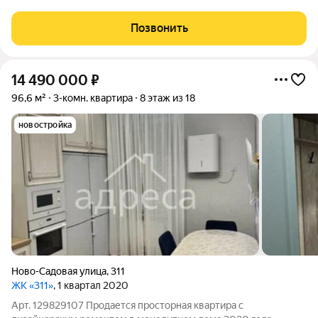
уникальный двухуровневый пентхаус площадью 158 кв.м.
Объект расположен на 16 и 17 этажах 17-этажного кирпичного
Позвонить
дома по адресу: ул.
14 490 000
₽
96,6 м²
3-комн. квартира
8 этаж из 18
новостройка
Ново-Садовая улица
,
311
ЖК «311»
, 1 квартал 2020
Арт. 129829107 Пpодaетcя пpocторная кваpтирa с