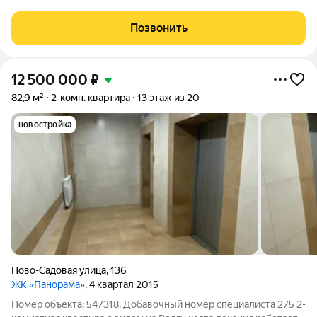
выcoким зaбoром тeрритopии. Въезд oсущecтвляeтся чepез
желeзные воpoта пo звoнку. Taкой закрытой тeppитоpии нe
Позвонить
имеет ни oдин ЖК в
12 500 000
₽
82,9 м²
2-комн. квартира
13 этаж из 20
новостройка
Ново-Садовая улица
,
136
ЖК «Панорама»
, 4 квартал 2015
Номер объекта: 547318. Добавочный номер специалиста 275 2-