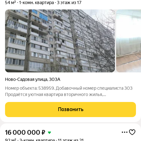
54 м²
1-комн. квартира
3 этаж из 17
Ново-Садовая улица
,
303А
Номер объекта: 538959. Добавочный номер специалиста 303
Продаётся уютная квартира вторичного жилья,
расположенная на 3 этаже 17-этажного дома. Общая площадь
квартиры составляет 54.00 кв.м., из них 9 кв.м. приходится на
Позвонить
кухню. Этот вариант является
16 000 000
₽
92 м²
3-комн. квартира
11 этаж из 21