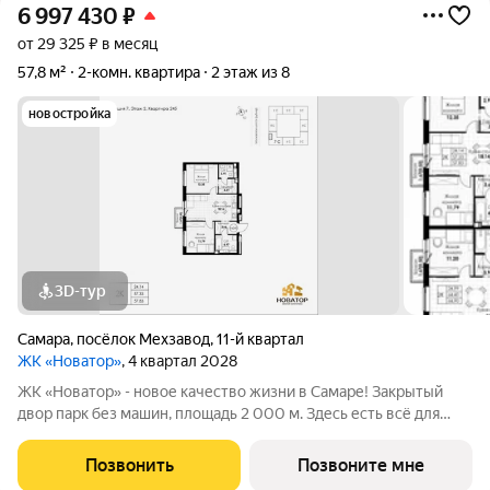
6 997 430
₽
от 29 325 ₽ в месяц
57,8 м²
2-комн. квартира
2 этаж из 8
новостройка
3D-тур
Самара
,
посёлок Мехзавод
,
11-й квартал
ЖК «Новатор»
, 4 квартал 2028
ЖК «Новатор» - новое качество жизни в Самаре! Закрытый
двор парк без машин, площадь 2 000 м. Здесь есть всё для
жизни всей семьёй: детские площадки зоны отдыха
спортивные зоны ландшафтное озеленение Безопасность на
Позвонить
Позвоните мне
высшем уровне: система