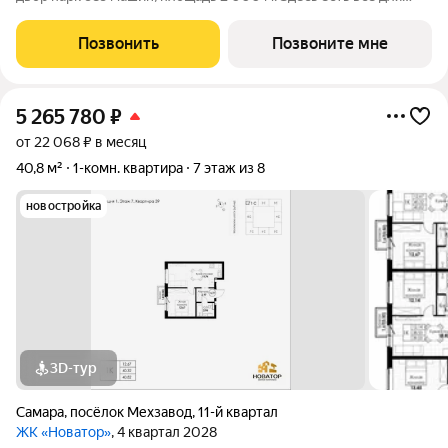
жизни всей семьёй: детские площадки зоны отдыха
спортивные зоны ландшафтное озеленение Безопасность на
Позвонить
Позвоните мне
высшем уровне: система
5 265 780
₽
от 22 068 ₽ в месяц
40,8 м²
1-комн. квартира
7 этаж из 8
новостройка
3D-тур
Самара
,
посёлок Мехзавод
,
11-й квартал
ЖК «Новатор»
, 4 квартал 2028