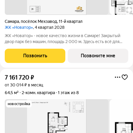
Самара
,
посёлок Мехзавод
,
11-й квартал
ЖК «Новатор»
, 4 квартал 2028
ЖК «Новатор» - новое качество жизни в Самаре! Закрытый
двор парк без машин, площадь 2 000 м. Здесь есть всё для
жизни всей семьёй: детские площадки зоны отдыха
спортивные зоны ландшафтное озеленение Безопасность на
Позвонить
Позвоните мне
высшем уровне: система
7 161 720
₽
от 30 014 ₽ в месяц
64,5 м²
2-комн. квартира
1 этаж из 8
новостройка