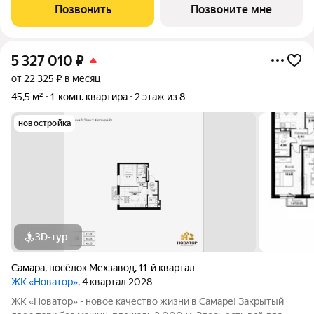
спортивные зоны ландшафтное озеленение Безопасность на
Позвонить
Позвоните мне
высшем уровне: система
5 327 010
₽
от 22 325 ₽ в месяц
45,5 м²
1-комн. квартира
2 этаж из 8
новостройка
3D-тур
Самара
,
посёлок Мехзавод
,
11-й квартал
ЖК «Новатор»
, 4 квартал 2028
ЖК «Новатор» - новое качество жизни в Самаре! Закрытый