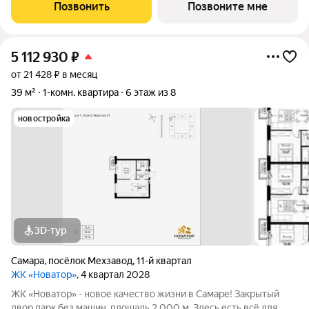
спортивные зоны ландшафтное озеленение Безопасность на
Позвонить
Позвоните мне
высшем уровне: система
5 112 930
₽
от 21 428 ₽ в месяц
39 м²
1-комн. квартира
6 этаж из 8
новостройка
3D-тур
Самара
,
посёлок Мехзавод
,
11-й квартал
ЖК «Новатор»
, 4 квартал 2028
ЖК «Новатор» - новое качество жизни в Самаре! Закрытый
двор парк без машин, площадь 2 000 м. Здесь есть всё для