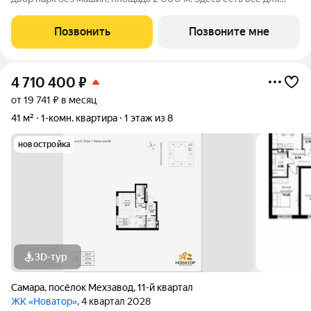
жизни всей семьёй: детские площадки зоны отдыха
спортивные зоны ландшафтное озеленение Безопасность на
Позвонить
Позвоните мне
высшем уровне: система
4 710 400
₽
от 19 741 ₽ в месяц
41 м²
1-комн. квартира
1 этаж из 8
новостройка
3D-тур
Самара
,
посёлок Мехзавод
,
11-й квартал
ЖК «Новатор»
, 4 квартал 2028