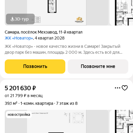
3D-тур
Самара
,
посёлок Мехзавод
,
11-й квартал
ЖК «Новатор»
, 4 квартал 2028
ЖК «Новатор» - новое качество жизни в Самаре! Закрытый
двор парк без машин, площадь 2 000 м. Здесь есть всё для
жизни всей семьёй: детские площадки зоны отдыха
спортивные зоны ландшафтное озеленение Безопасность на
Позвонить
Позвоните мне
высшем уровне: система
5 201 630
₽
от 21 799 ₽ в месяц
39,1 м²
1-комн. квартира
7 этаж из 8
новостройка