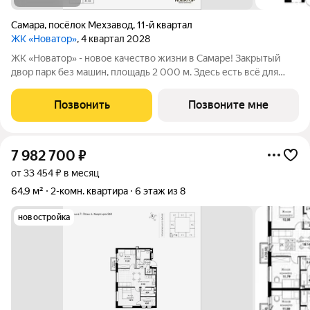
Самара
,
посёлок Мехзавод
,
11-й квартал
ЖК «Новатор»
, 4 квартал 2028
ЖК «Новатор» - новое качество жизни в Самаре! Закрытый
двор парк без машин, площадь 2 000 м. Здесь есть всё для
жизни всей семьёй: детские площадки зоны отдыха
спортивные зоны ландшафтное озеленение Безопасность на
Позвонить
Позвоните мне
высшем уровне: система
7 982 700
₽
от 33 454 ₽ в месяц
64,9 м²
2-комн. квартира
6 этаж из 8
новостройка