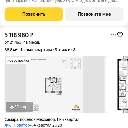
двор парк без машин, площадь 2 000 м. Здесь есть всё для
жизни всей семьёй: детские площадки зоны отдыха
спортивные зоны ландшафтное озеленение Безопасность на
Позвонить
Позвоните мне
высшем уровне: система
5 118 960
₽
от 21 453 ₽ в месяц
38,8 м²
1-комн. квартира
5 этаж из 8
новостройка
3D-тур
Самара
,
посёлок Мехзавод
,
11-й квартал
ЖК «Новатор»
, 4 квартал 2028