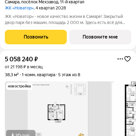
Самара
,
посёлок Мехзавод
,
11-й квартал
ЖК «Новатор»
, 4 квартал 2028
ЖК «Новатор» - новое качество жизни в Самаре! Закрытый
двор парк без машин, площадь 2 000 м. Здесь есть всё для
жизни всей семьёй: детские площадки зоны отдыха
спортивные зоны ландшафтное озеленение Безопасность на
Позвонить
Позвоните мне
высшем уровне: система
5 058 240
₽
от 21 198 ₽ в месяц
38,3 м²
1-комн. квартира
5 этаж из 8
новостройка
3D-тур