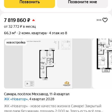
спортивные зоны ландшафтное озеленение Безопасность на
Позвонить
Позвоните мне
высшем уровне: система
7 819 860
₽
от 32 772 ₽ в месяц
66,3 м²
2-комн. квартира
4 этаж из 8
новостройка
Самара
,
посёлок Мехзавод
,
11-й квартал
ЖК «Новатор»
, 4 квартал 2028
ЖК «Новатор» - новое качество жизни в Самаре! Закрытый
двор парк без машин, площадь 2 000 м. Здесь есть всё для