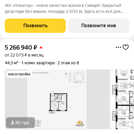
ЖК «Новатор» - новое качество жизни в Самаре! Закрытый
двор парк без машин, площадь 2 000 м. Здесь есть всё для
жизни всей семьёй: детские площадки зоны отдыха
спортивные зоны ландшафтное озеленение Безопасность на
Позвонить
Позвоните мне
высшем уровне: система
5 266 940
₽
от 22 073 ₽ в месяц
44,3 м²
1-комн. квартира
2 этаж из 8
новостройка
3D-тур