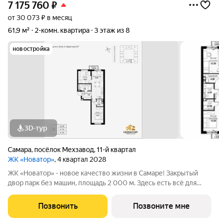
7 175 760
₽
от 30 073 ₽ в месяц
61,9 м²
2-комн. квартира
3 этаж из 8
новостройка
3D-тур
Самара
,
посёлок Мехзавод
,
11-й квартал
ЖК «Новатор»
, 4 квартал 2028
ЖК «Новатор» - новое качество жизни в Самаре! Закрытый
двор парк без машин, площадь 2 000 м. Здесь есть всё для
жизни всей семьёй: детские площадки зоны отдыха
спортивные зоны ландшафтное озеленение Безопасность на
Позвонить
Позвоните мне
высшем уровне: система