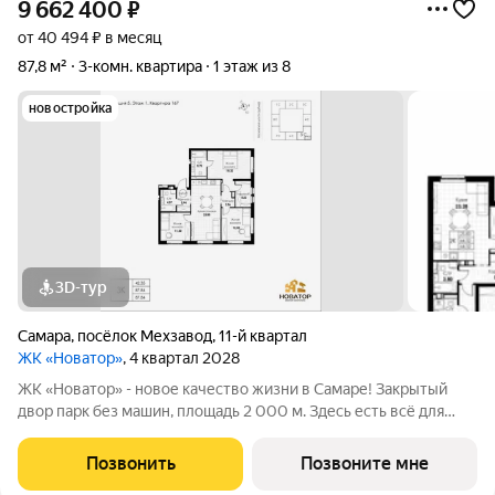
9 662 400
₽
от 40 494 ₽ в месяц
87,8 м²
3-комн. квартира
1 этаж из 8
новостройка
3D-тур
Самара
,
посёлок Мехзавод
,
11-й квартал
ЖК «Новатор»
, 4 квартал 2028
ЖК «Новатор» - новое качество жизни в Самаре! Закрытый
двор парк без машин, площадь 2 000 м. Здесь есть всё для
жизни всей семьёй: детские площадки зоны отдыха
спортивные зоны ландшафтное озеленение Безопасность на
Позвонить
Позвоните мне
высшем уровне: система