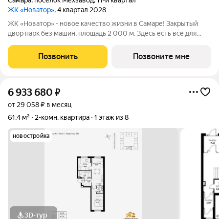
Самара
,
посёлок Мехзавод
,
11-й квартал
ЖК «Новатор»
, 4 квартал 2028
ЖК «Новатор» - новое качество жизни в Самаре! Закрытый
двор парк без машин, площадь 2 000 м. Здесь есть всё для
жизни всей семьёй: детские площадки зоны отдыха
спортивные зоны ландшафтное озеленение Безопасность на
Позвонить
Позвоните мне
высшем уровне: система
6 933 680
₽
от 29 058 ₽ в месяц
61,4 м²
2-комн. квартира
1 этаж из 8
новостройка
3D-тур